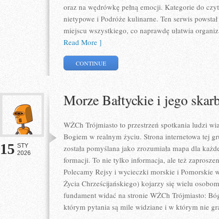
oraz na wędrówkę pełną emocji. Kategorie do czyta
nietypowe i Podróże kulinarne. Ten serwis powsta
miejscu wszystkiego, co naprawdę ułatwia organiz
Read More ]
CONTINUE
Morze Bałtyckie i jego skar
WŻCh Trójmiasto to przestrzeń spotkania ludzi wiar
Bogiem w realnym życiu. Strona internetowa tej 
15
STY
została pomyślana jako zrozumiała mapa dla każd
2026
formacji. To nie tylko informacja, ale też zaprosz
Polecamy Rejsy i wycieczki morskie i Pomorskie
Życia Chrześcijańskiego) kojarzy się wielu osobom
fundament widać na stronie WŻCh Trójmiasto: Bóg
którym pytania są mile widziane i w którym nie gr