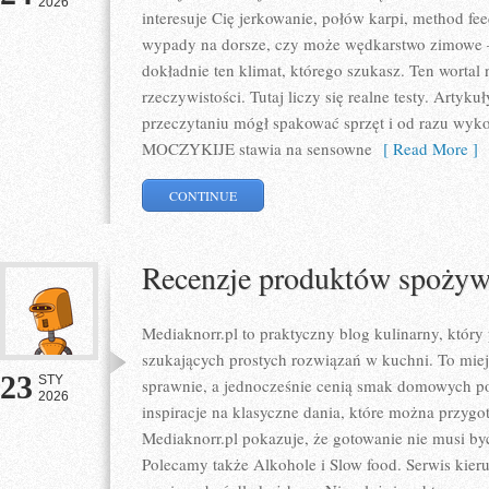
2026
interesuje Cię jerkowanie, połów karpi, method fe
wypady na dorsze, czy może wędkarstwo zimow
dokładnie ten klimat, którego szukasz. Ten wortal
rzeczywistości. Tutaj liczy się realne testy. Artyk
przeczytaniu mógł spakować sprzęt i od razu wyko
MOCZYKIJE stawia na sensowne
[ Read More ]
CONTINUE
Recenzje produktów spoży
Mediaknorr.pl to praktyczny blog kulinarny, który
szukających prostych rozwiązań w kuchni. To miej
23
STY
sprawnie, a jednocześnie cenią smak domowych pot
2026
inspiracje na klasyczne dania, które można przyg
Mediaknorr.pl pokazuje, że gotowanie nie musi być
Polecamy także Alkohole i Slow food. Serwis kieruj