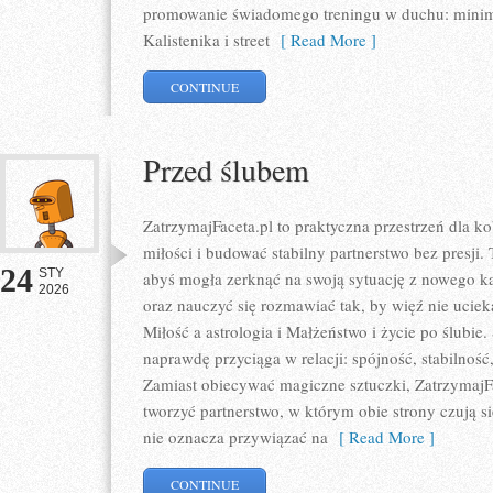
promowanie świadomego treningu w duchu: min
Kalistenika i street
[ Read More ]
CONTINUE
Przed ślubem
ZatrzymajFaceta.pl to praktyczna przestrzeń dla ko
miłości i budować stabilny partnerstwo bez presji.
24
STY
abyś mogła zerknąć na swoją sytuację z nowego k
2026
oraz nauczyć się rozmawiać tak, by więź nie uciek
Miłość a astrologia i Małżeństwo i życie po ślubie.
naprawdę przyciąga w relacji: spójność, stabilność
Zamiast obiecywać magiczne sztuczki, ZatrzymajFa
tworzyć partnerstwo, w którym obie strony czują s
nie oznacza przywiązać na
[ Read More ]
CONTINUE