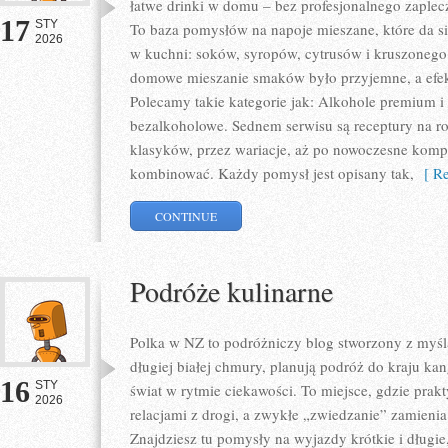
łatwe drinki w domu – bez profesjonalnego zaple
17
STY
To baza pomysłów na napoje mieszane, które da się
2026
w kuchni: soków, syropów, cytrusów i kruszonego 
domowe mieszanie smaków było przyjemne, a efek
Polecamy takie kategorie jak: Alkohole premium i 
bezalkoholowe. Sednem serwisu są receptury na ro
klasyków, przez wariacje, aż po nowoczesne kompo
kombinować. Każdy pomysł jest opisany tak,
[ Re
CONTINUE
Podróże kulinarne
Polka w NZ to podróżniczy blog stworzony z myślą
długiej białej chmury, planują podróż do kraju k
16
STY
świat w rytmie ciekawości. To miejsce, gdzie prakt
2026
relacjami z drogi, a zwykłe „zwiedzanie” zamienia
Znajdziesz tu pomysły na wyjazdy krótkie i długi