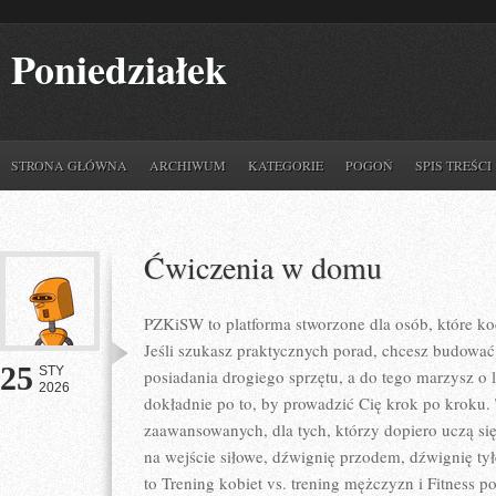
Poniedziałek
STRONA GŁÓWNA
ARCHIWUM
KATEGORIE
POGOŃ
SPIS TREŚCI
Ćwiczenia w domu
PZKiSW to platforma stworzone dla osób, które koch
Jeśli szukasz praktycznych porad, chcesz budowa
25
STY
posiadania drogiego sprzętu, a do tego marzysz o le
2026
dokładnie po to, by prowadzić Cię krok po kroku.
zaawansowanych, dla tych, którzy dopiero uczą się
na wejście siłowe, dźwignię przodem, dźwignię ty
to Trening kobiet vs. trening mężczyzn i Fitness p