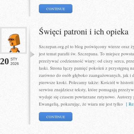
CONTINUE
Święci patroni i ich opieka
Szczepan.org.pl to blog poświęcony wierze oraz ży
jest temat parafii św. Szczepana. To miejsce powst
20
STY
przeżywać codzienność wiary: od ciszy serca, prze
2026
łaski. Strona łączy pamięć pokoleń z przystępną nar
zarówno do osób głęboko zaangażowanych, jak i do
pierwsze kroki. Polecamy także: Kościół w histori
serwisu znajdziesz teksty, które pomagają przeżyw
wydaje się czasem powtarzane rutynowo. Autorzy
Ewangelią, pokazując, że wiara nie jest tylko
[ Re
CONTINUE