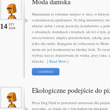
Moda damska
Mammamia to rodzinne miejsce w sieci, w którym
codziennością opiekunów. To blog internetowy two
14
STY
ubierać siebie i swoje pociechy komfortowo, a jedno
2026
o ubraniach, dodatkach i trendach, ale też o tym, 
rzeczywistości: między przedszkolem, szkołą, pra
tylko dla siebie. Kategorie do zobaczenia to Mod
moda nie jest konkursem na idealny look. To raczej
wybrać rzeczy dopasowane do wieku, pory roku, 
dziecka.
[ Read More ]
CONTINUE
Ekologiczne podejście do pi
Pizza Dog Field to przestrzeń stworzone dla pasj
wszystko, co wiąże się z tym kultowym plackiem. 