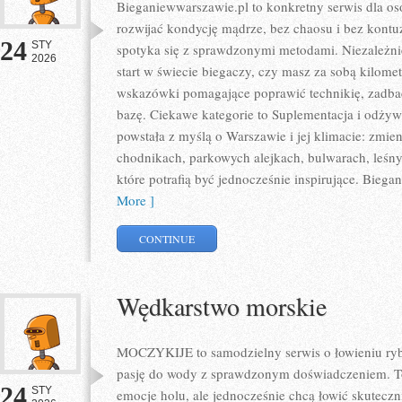
Bieganiewwarszawie.pl to konkretny serwis dla osó
rozwijać kondycję mądrze, bez chaosu i bez kontuz
24
STY
spotyka się z sprawdzonymi metodami. Niezależni
2026
start w świecie biegaczy, czy masz za sobą kilome
wskazówki pomagające poprawić technikię, zadbać
bazę. Ciekawe kategorie to Suplementacja i odżywki
powstała z myślą o Warszawie i jej klimacie: zmie
chodnikach, parkowych alejkach, bulwarach, leśnyc
które potrafią być jednocześnie inspirujące. Bie
More ]
CONTINUE
Wędkarstwo morskie
MOCZYKIJE to samodzielny serwis o łowieniu ryb, 
pasję do wody z sprawdzonym doświadczeniem. To 
24
STY
emocje holu, ale jednocześnie chcą łowić skuteczni