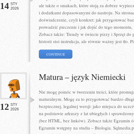
14
STY
ale także o smakach, które stoją za dobrze wypie
2026
i dodatkami dopasowanymi do nastroju. Na stronac
doświadczenie, czyli konkret: jak przygotować baz
prowadzić pieczenie i jak dojść do tego momentu,
Zobacz także: Trendy w świecie pizzy i Sprzęt do 
historii stoi instrukcja, ale równie ważny jest tło. P
CONTINUE
Matura – język Niemiecki
Nie mogę pomóc w tworzeniu treści, które promują
maturalnym. Mogę za to przygotować bardzo długi
12
STY
bezpiecznej, legalnej wersji: jako miejsca do ucz
2026
na podstawie arkuszy z lat ubiegłych i sprawdzon
(bez HTML, bez linków). Zobacz także Egzamin ós
Egzamin wstępny na studia – Biologia. Sqlmedia.