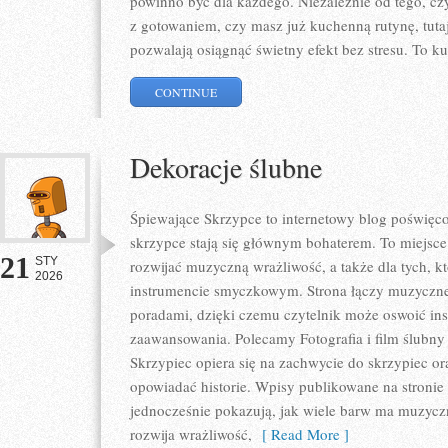
powinno być dla każdego. Niezależnie od tego, cz
z gotowaniem, czy masz już kuchenną rutynę, tutaj
pozwalają osiągnąć świetny efekt bez stresu. To k
CONTINUE
Dekoracje ślubne
Śpiewające Skrzypce to internetowy blog poświęc
skrzypce stają się głównym bohaterem. To miejsce
21
STY
rozwijać muzyczną wrażliwość, a także dla tych, k
2026
instrumencie smyczkowym. Strona łączy muzyczne
poradami, dzięki czemu czytelnik może oswoić in
zaawansowania. Polecamy Fotografia i film ślubny
Skrzypiec opiera się na zachwycie do skrzypiec or
opowiadać historie. Wpisy publikowane na stronie
jednocześnie pokazują, jak wiele barw ma muzyczna
rozwija wrażliwość,
[ Read More ]