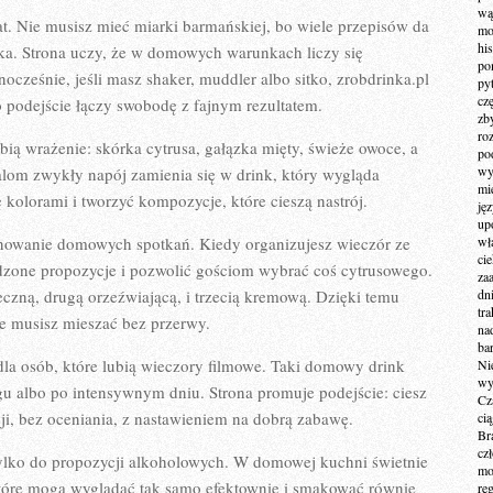
wą
t. Nie musisz mieć miarki barmańskiej, bo wiele przepisów da
mo
hi
szka. Strona uczy, że w domowych warunkach liczy się
po
nocześnie, jeśli masz shaker, muddler albo sitko, zrobdrinka.pl
py
cz
o podejście łączy swobodę z fajnym rezultatem.
zb
ro
bią wrażenie: skórka cytrusa, gałązka mięty, świeże owoce, a
po
wy
alom zwykły napój zamienia się w drink, który wygląda
mi
ę kolorami i tworzyć kompozycje, które cieszą nastrój.
ję
up
lanowanie domowych spotkań. Kiedy organizujesz wieczór ze
wł
ci
dzone propozycje i pozwolić gościom wybrać coś cytrusowego.
za
czną, drugą orzeźwiającą, i trzecią kremową. Dzięki temu
dn
tr
ie musisz mieszać bez przerwy.
na
ba
 dla osób, które lubią wieczory filmowe. Taki domowy drink
Ni
wy
gu albo po intensywnym dniu. Strona promuje podejście: ciesz
Cz
sji, bez oceniania, z nastawieniem na dobrą zabawę.
ci
Br
cz
 tylko do propozycji alkoholowych. W domowej kuchni świetnie
mo
które mogą wyglądać tak samo efektownie i smakować równie
re