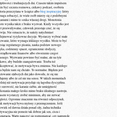
tpliwości i trudniejszych dni. Czasem takim impulsem
że być szczera rozmowa, ciekawy podcast, osobista
storia przeczytana w książce albo
blog inspiracyjny
który
maga zobaczyć, że wiele osób mierzy się z podobnymi
taniami i mimo to szuka własnej drogi. Monotonia
ęsto wynika także z braku wyzwań. Kiedy wszystko jest
yt przewidywalne, człowiek przestaje czuć, że się
zwija. Nie oznacza to, że należy natychmiast
dejmować ryzykowne decyzje. Wystarczy wybrać małe
zwanie, które wymaga lekkiego wysiłku. Może to być
esiąc regularnego pisania, nauka podstaw nowego
zyka, codzienny spacer, ograniczenie słodyczy,
orządkowanie finansów albo stworzenie czegoś
asnego. Wyzwanie powinno być realne, ale na tyle
ekawe, aby budziło zaangażowanie. Trzeba też
akceptować, że motywacja bywa zmienna. Nie każdego
ia będzie nam się chciało. To normalne. Błędem jest
aktowanie słabszych dni jako dowodu, że się nie
dajemy albo że cel nie ma sensu. W takich momentach
rdziej niż motywacja przydaje się łagodna dyscyplina.
e surowość, nie karanie siebie, ale umiejętność
konania małego kroku mimo braku idealnego nastroju.
asem wystarczy zrobić minimum, aby nie zerwać
ągłości. Ogromne znaczenie ma również odpoczynek.
ak motywacji bywa mylony z przemęczeniem. Jeśli
łowiek od dawna działa ponad siły, żadna technika
tywacyjna nie pomoże tak dobrze jak sen, cisza i
generacja. Warto nauczyć się rozpoznawać, czy naprawdę