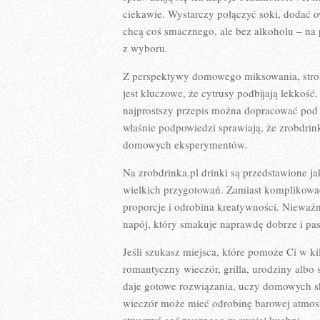
ciekawie. Wystarczy połączyć soki, dodać o
chcą coś smacznego, ale bez alkoholu – na 
z wyboru.
Z perspektywy domowego miksowania, stron
jest kluczowe, że cytrusy podbijają lekkoś
najprostszy przepis można dopracować pod 
właśnie podpowiedzi sprawiają, że zrobdrink
domowych eksperymentów.
Na zrobdrinka.pl drinki są przedstawione 
wielkich przygotowań. Zamiast komplikować,
proporcje i odrobina kreatywności. Nieważne
napój, który smakuje naprawdę dobrze i pas
Jeśli szukasz miejsca, które pomoże Ci w 
romantyczny wieczór, grilla, urodziny albo s
daje gotowe rozwiązania, uczy domowych sk
wieczór może mieć odrobinę barowej atmosfe