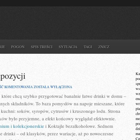
RIE
POGOŃ
SPIS TREŚCI
SYTUACJA
TAGI
ZNICZ
mpozycji
Ka
po
sp
GIN
ŚĆ KOMENTOWANIA
ZOSTAŁA WYŁĄCZONA
ws
I
wz
b, które chcą szybko przygotować banalnie łatwe drinki w domu –
TONIK
en
–
anych składników. To baza pomysłów na napoje mieszane, które
wr
SZTUKA
pla
KOMPOZYCJI
 w kuchni: soków, syropów, cytrusów i kruszonego lodu. Strona
ch
ków było przyjemne, a efekt końcowy wyglądał efektownie.
mot
pr
ium i kolekcjonerskie
i Koktajle bezalkoholowe. Sednem
dz
ie drinki – od klasyków, przez wariacje, aż po nowoczesne
ma
Cz