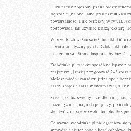
Duży nacisk położony jest na prosty schema
się zrobić „na oko” albo przy użyciu kieli
powtarzalność, a nie perfekcyjny rytuał. Jed
podpowiada, jak uzyskać lepszą teksturę. T
W przepisach ważne są też dodatki, które ro
nawet aromatyczny pyłek. Dzięki takim det
instagramowo. Strona inspiruje, by bawić si
Zrobdrinka.pl to także sposób na lepsze p
znajomymi, łatwiej przygotować 2–3 spraw
Możesz mieć w zanadrzu jedną opcję bezpie
każdy znajdzie smak w swoim stylu, a Ty n
Serwis jest też świetnym źródłem inspiracji
może być małą nagrodą po pracy, po trenin
się i twórz napoje w swoim tempie. Bez pre
Co ważne, zrobdrinka.pl nie ogranicza się
sprawdzają się też napoje bezalkoholowe, 