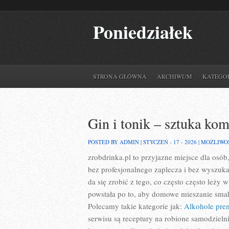
Poniedziałek
STRONA GŁÓWNA
ARCHIWUM
KATEGO
Gin i tonik – sztuka ko
POSTED BY ADMIN | STYCZEŃ - 17 - 2026 |
MOŻLIWO
zrobdrinka.pl to przyjazne miejsce dla osó
bez profesjonalnego zaplecza i bez wyszuk
da się zrobić z tego, co często często leży
powstała po to, aby domowe mieszanie sma
Polecamy takie kategorie jak:
Alkohole prem
serwisu są receptury na robione samodzieln