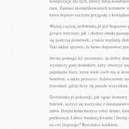
kompozycje dla tych, którzy lubią kombino
razu. Zamiast skomplikowanych terminów sta
która dopiero zaczyna przygodę z koktajla
Ważną częścią zrobdrinka.pl jest bogactwo 
gorące wieczory, jak i słodsze smaki pasując
się podczas domówek, a także warianty deli
Taki układ sprawia, że łatwo dopasować prze
Strona pomaga też zrozumieć, że dobry dri
wystarczy parę dodatków, żeby stworzyć napó
popularne bazy, które wiele osób ma w domu
bourbon, a także prosecco. Jednocześnie moż
lemoniad, gdzie liczy się przede wszystkim
Zrobdrinka.pl pokazuje, jak ograć domowy 
butelek, uczysz się korzystać z fundamentó
imbir. Dzięki temu możesz robić drinki, kt
preferencji. Lubisz bardziej kwaśne? Dodaj
na coś lżejszego? Rozcieńcz tonikiem.