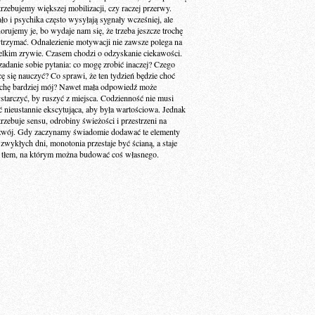
trzebujemy większej mobilizacji, czy raczej przerwy.
ało i psychika często wysyłają sygnały wcześniej, ale
norujemy je, bo wydaje nam się, że trzeba jeszcze trochę
trzymać. Odnalezienie motywacji nie zawsze polega na
elkim zrywie. Czasem chodzi o odzyskanie ciekawości.
zadanie sobie pytania: co mogę zrobić inaczej? Czego
cę się nauczyć? Co sprawi, że ten tydzień będzie choć
ochę bardziej mój? Nawet mała odpowiedź może
starczyć, by ruszyć z miejsca. Codzienność nie musi
ć nieustannie ekscytująca, aby była wartościowa. Jednak
trzebuje sensu, odrobiny świeżości i przestrzeni na
zwój. Gdy zaczynamy świadomie dodawać te elementy
 zwykłych dni, monotonia przestaje być ścianą, a staje
ę tłem, na którym można budować coś własnego.