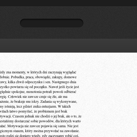
żdy zna momenty, w których dni zaczynają wyglądać
dobnie. Pobudka, praca, obowiązki, zakupy, domowe
rawy, kilka chwil odpoczynku i sen. Następnego dnia
zystko powtarza się od początku. Nawet jeśli życie jest
ględnie spokojne, monotonia potrafi powoli odbierać
ergię. Człowiek nie zawsze czuje się źle, ale ma
ażenie, że brakuje mu iskry. Zadania są wykonywane,
ny istnieją, lecz gdzieś znika entuzjazm. W takich
wilach łatwo pomyśleć, że problemem jest brak
ywacji. Czasem jednak nie chodzi o jej brak, ale o to, że
zestaliśmy dostarczać sobie powodów, dla których warto
iałać. Motywacja nie zawsze pojawia się sama. Nie jest
gicznym stanem, który można przywołać na zawołanie.
ęsto rodzi się dopiero wtedy, gdy zaczynamy robić coś,