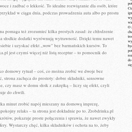
po
woce i zadbać o lekkość. To idealne rozwiązanie dla osób, które
Ci
przykład w ciągu dnia, podczas prowadzenia auta albo po prostu
ig
wy
wi
O 
a pomaga też zrozumieć kilka prostych zasad: że chłodzenie
ch
tr
ć, a słodkie dodatki wyrównują wytrawność. Dzięki temu nawet
wy
siebie i uzyskać efekt „wow” bez barmańskich kursów. To
by
po
a.pl jest czymś więcej niż listą receptur – to pomocnik do
ro
do
si
jako domowy rytuał – coś, co można zrobić we dwoje bez
 strona zachęca do prostoty: dobre składniki, sensowne
, czy masz w domu słoik z zakrętką – liczy się efekt, czyli
uje do chwili.
kilka minut zrobić napój mieszany na domową imprezę,
pokojny relaks – ta strona jest dokładnie po to. Zrobdrinka.pl
rótów, pokazuje proste połączenia i sprawia, że nawet zwykły
ry. Wystarczy chęć, kilka składników i ochota na to, żeby