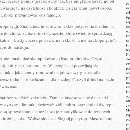
wać. Każdy pomysł jest opisany tak, byś mógł powtórzyć go od
co
wia się tu na czytelność i konkret. Dzięki temu nawet osoba,
mo
och
mi, może przygotować coś fajnego.
bę
na
propozycji. Znajdziesz tu zarówno lekkie połączenia idealne na
Je
wp
e do chillu. Są też drinki wyraziste, które świetnie sprawdzają
ko
katne – kiedy chcesz postawić na lekkość, a nie na „kopnięcie”.
na
ko
pis do nastroju.
wy
No
nk nie musi mieć skomplikowanej listy produktów. Często
dz
zw
j, który jest harmonijny. W przepisach przewijają się
pr
, takie jak ciemny rum, wódka, jałowcowy gin, tequila,
ob
po
esz trafić na rozwiązania „dla każdego”, czyli drinki na bazie
my
 świeżość.
ni
kom
od
bar bez wielkich zakupów. Zamiast inwestować w dziesiątki
zd
w: cytryny i limonki, świeżych ziół, cukru, oraz dodatków typu
zw
Mo
óre są sprawdzone, ale też łatwo je zmodyfikować do własnych
żyj
 odrobinę soku. Wolisz słodsze? Sięgnij po syrop. Masz ochotę
o 
je
po