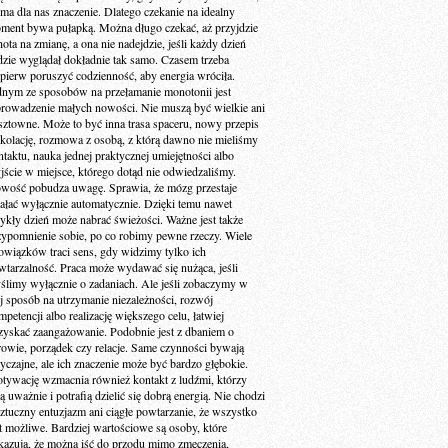
 ma dla nas znaczenie. Dlatego czekanie na idealny
ment bywa pułapką. Można długo czekać, aż przyjdzie
ota na zmianę, a ona nie nadejdzie, jeśli każdy dzień
dzie wyglądał dokładnie tak samo. Czasem trzeba
jpierw poruszyć codzienność, aby energia wróciła.
dnym ze sposobów na przełamanie monotonii jest
rowadzenie małych nowości. Nie muszą być wielkie ani
sztowne. Może to być inna trasa spaceru, nowy przepis
 kolację, rozmowa z osobą, z którą dawno nie mieliśmy
ntaktu, nauka jednej praktycznej umiejętności albo
jście w miejsce, którego dotąd nie odwiedzaliśmy.
wość pobudza uwagę. Sprawia, że mózg przestaje
iałać wyłącznie automatycznie. Dzięki temu nawet
ykły dzień może nabrać świeżości. Ważne jest także
zypomnienie sobie, po co robimy pewne rzeczy. Wiele
owiązków traci sens, gdy widzimy tylko ich
wtarzalność. Praca może wydawać się nużąca, jeśli
ślimy wyłącznie o zadaniach. Ale jeśli zobaczymy w
ej sposób na utrzymanie niezależności, rozwój
petencji albo realizację większego celu, łatwiej
zyskać zaangażowanie. Podobnie jest z dbaniem o
rowie, porządek czy relacje. Same czynności bywają
yczajne, ale ich znaczenie może być bardzo głębokie.
tywację wzmacnia również kontakt z ludźmi, którzy
ą uważnie i potrafią dzielić się dobrą energią. Nie chodzi
sztuczny entuzjazm ani ciągłe powtarzanie, że wszystko
st możliwe. Bardziej wartościowe są osoby, które
kazują, że można iść do przodu mimo zmęczenia,