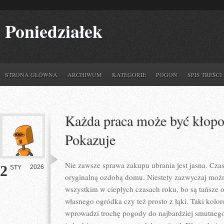
Poniedziałek
STRONA GŁÓWNA
ARCHIWUM
KATEGORIE
POGOŃ
SPIS TREŚCI
Każda praca może być kłopot
Pokazuje
Nie zawsze sprawa zakupu ubrania jest jasna. Cza
2
2026
STY
oryginalną ozdobą domu. Niestety zazwyczaj możn
wszystkim w ciepłych czasach roku, bo są tańsze 
własnego ogródka czy też prosto z łąki. Taki kol
wprowadzi trochę pogody do najbardziej smutne