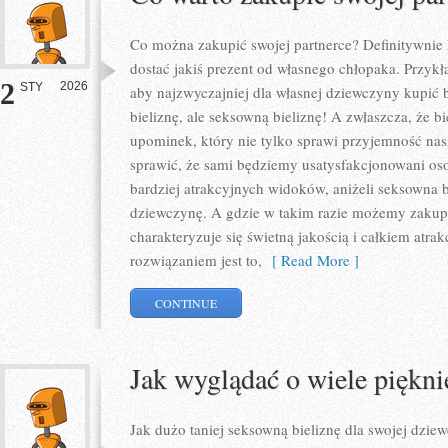
Co można zakupić swojej partnerce? Definitywnie k
dostać jakiś prezent od własnego chłopaka. Przyk
2
2026
STY
aby najzwyczajniej dla własnej dziewczyny kupić b
bieliznę, ale seksowną bieliznę! A zwłaszcza, że b
upominek, który nie tylko sprawi przyjemność nas
sprawić, że sami będziemy usatysfakcjonowani o
bardziej atrakcyjnych widoków, aniżeli seksowna b
dziewczynę. A gdzie w takim razie możemy zakupić
charakteryzuje się świetną jakością i całkiem at
rozwiązaniem jest to,
[ Read More ]
CONTINUE
Jak wyglądać o wiele piękni
Jak dużo taniej seksowną bieliznę dla swojej dzi