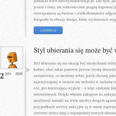
jednakże www.uroczystedekoracje.pl. Dla tych, jac
jesieni i zimy, ale niekoniecznie pragną kupować 
rozwiązaniem są barwne i wielkoformatowe zdjęci
fotografie to obrazy design, które wyśmienicie wyg
CONTINUE
Styl ubierania się może być
Styl ubierania się ma okazję być niesłychanie róż
kobiet, choć także panowie pewnie trochę dowiedz
2
2026
STY
zastanówmy, co możemy robić, jeżeli chcemy jakoś
najzwyczajniej w świecie nie wchodzi w rachubę 
cóż, jest interesujące wyjście – a więc szukanie f
internetowych. Dzięki właśnie zakupom na aukcja
możliwość natrafić na wiele niezbyt drogich egzem
przypadkach serwisy aukcyjne są w stanie zagwara
zarówno mowa tutaj o najzupełniej nowych ubrania