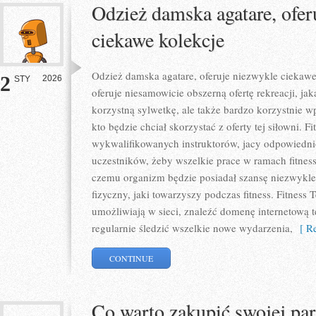
Odzież damska agatare, ofer
ciekawe kolekcje
Odzież damska agatare, oferuje niezwykle ciekawe
2
2026
STY
oferuje niesamowicie obszerną ofertę rekreacji, j
korzystną sylwetkę, ale także bardzo korzystnie w
kto będzie chciał skorzystać z oferty tej siłowni. F
wykwalifikowanych instruktorów, jacy odpowiedni
uczestników, żeby wszelkie prace w ramach fitne
czemu organizm będzie posiadał szansę niezwykle
fizyczny, jaki towarzyszy podczas fitness. Fitness T
umożliwiają w sieci, znaleźć domenę internetową 
regularnie śledzić wszelkie nowe wydarzenia,
[ Re
CONTINUE
Co warto zakupić swojej par