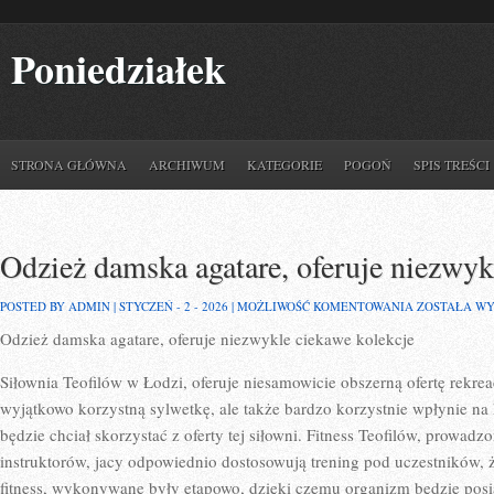
Poniedziałek
STRONA GŁÓWNA
ARCHIWUM
KATEGORIE
POGOŃ
SPIS TREŚCI
Odzież damska agatare, oferuje niezwyk
ODZIEŻ
POSTED BY ADMIN | STYCZEŃ - 2 - 2026 |
MOŻLIWOŚĆ KOMENTOWANIA
ZOSTAŁA W
DAMSKA
Odzież damska agatare, oferuje niezwykle ciekawe kolekcje
AGATARE,
OFERUJE
NIEZWYKLE
Siłownia Teofilów w Łodzi, oferuje niesamowicie obszerną ofertę rekrea
CIEKAWE
KOLEKCJE
wyjątkowo korzystną sylwetkę, ale także bardzo korzystnie wpłynie na
będzie chciał skorzystać z oferty tej siłowni. Fitness Teofilów, prowad
instruktorów, jacy odpowiednio dostosowują trening pod uczestników,
fitness, wykonywane były etapowo, dzięki czemu organizm będzie posi