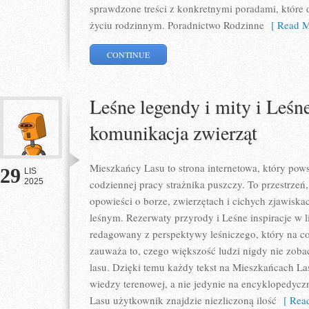
sprawdzone treści z konkretnymi poradami, które
życiu rodzinnym. Poradnictwo Rodzinne
[ Read M
CONTINUE
Leśne legendy i mity i Leśn
komunikacja zwierząt
Mieszkańcy Lasu to strona internetowa, który powst
29
LIS
2025
codziennej pracy strażnika puszczy. To przestrzeń
opowieści o borze, zwierzętach i cichych zjawisk
leśnym. Rezerwaty przyrody i Leśne inspiracje w lit
redagowany z perspektywy leśniczego, który na co
zauważa to, czego większość ludzi nigdy nie zoba
lasu. Dzięki temu każdy tekst na Mieszkańcach L
wiedzy terenowej, a nie jedynie na encyklopedycz
Lasu użytkownik znajdzie niezliczoną ilość
[ Read