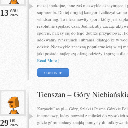
raczej spokojne, inne zaś niezwykle ekscytujące i
13
GRU
suprarenin. Do tej drugiej kategorii zaliczyć wolno
2025
windsurfing. To niesamowity sport, który jest zap
rezolutnie spędzać czas. Jednak aby zacząć aktyw
sporcie, należy się do tego dobrze przygotować. 
adekwatny rynsztunek i ubrania, dlatego że w wo
odzież. Niezwykle znaczną popularnością w tej mate
jaki posiada najlepszą ofertę odzieży i sprzętu dl
Read More ]
CONTINUE
Tienszan – Góry Niebiański
KarpackiLas.pl – Góry, Szlaki i Pasma Górskie Pol
internetowy, który powstał z miłości do wysokich s
29
LIS
gdzie góromaniacy znajdą pomysły do odkrywania
2025