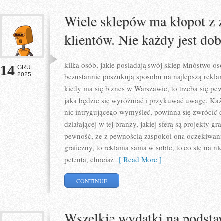
Wiele sklepów ma kłopot z
klientów. Nie każdy jest do
kilka osób, jakie posiadają swój sklep Mnóstwo os
14
GRU
2025
bezustannie poszukują sposobu na najlepszą rekl
kiedy ma się biznes w Warszawie, to trzeba się pe
jaka będzie się wyróżniać i przykuwać uwagę. Każd
nic intrygującego wymyśleć, powinna się zwrócić d
działającej w tej branży, jakiej sferą są projekty 
pewność, że z pewnością zaspokoi ona oczekiwani
graficzny, to reklama sama w sobie, to co się na ni
petenta, chociaż
[ Read More ]
CONTINUE
Wszelkie wydatki na podsta