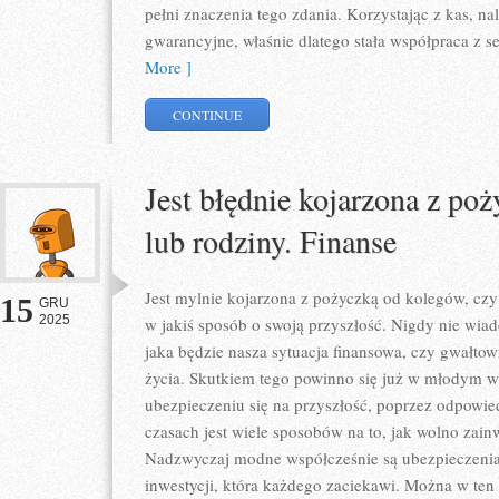
pełni znaczenia tego zdania. Korzystając z kas, n
gwarancyjne, właśnie dlatego stała współpraca z se
More ]
CONTINUE
Jest błędnie kojarzona z po
lub rodziny. Finanse
Jest mylnie kojarzona z pożyczką od kolegów, czy
15
GRU
2025
w jakiś sposób o swoją przyszłość. Nigdy nie wia
jaka będzie nasza sytuacja finansowa, czy gwałto
życia. Skutkiem tego powinno się już w młodym 
ubezpieczeniu się na przyszłość, poprzez odpowied
czasach jest wiele sposobów na to, jak wolno zai
Nadzwyczaj modne współcześnie są ubezpieczenia
inwestycji, która każdego zaciekawi. Można w ten