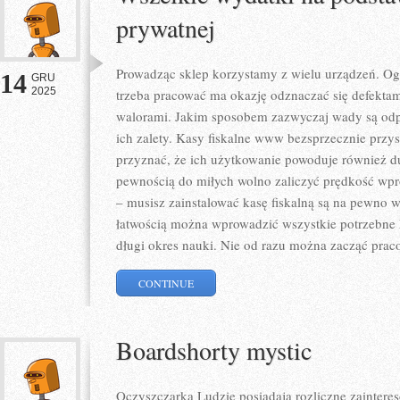
prywatnej
Prowadząc sklep korzystamy z wielu urządzeń. Ogó
14
GRU
2025
trzeba pracować ma okazję odznaczać się defektam
walorami. Jakim sposobem zazwyczaj wady są odpy
ich zalety. Kasy fiskalne www bezsprzecznie przy
przyznać, że ich użytkowanie powoduje również du
pewnością do miłych wolno zaliczyć prędkość wpr
– musisz zainstalować kasę fiskalną są na pewno 
łatwością można wprowadzić wszystkie potrzebne 
długi okres nauki. Nie od razu można zacząć prac
CONTINUE
Boardshorty mystic
Oczyszczarka Ludzie posiadają rozliczne zainteres