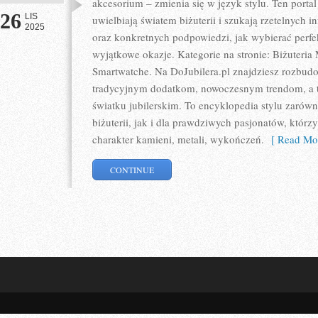
akcesorium – zmienia się w język stylu. Ten portal
26
LIS
uwielbiają światem biżuterii i szukają rzetelnych i
2025
oraz konkretnych podpowiedzi, jak wybierać perfe
wyjątkowe okazje. Kategorie na stronie: Biżuteria
Smartwatche. Na DoJubilera.pl znajdziesz rozbud
tradycyjnym dodatkom, nowoczesnym trendom, a 
światku jubilerskim. To encyklopedia stylu zarów
biżuterii, jak i dla prawdziwych pasjonatów, którz
charakter kamieni, metali, wykończeń.
[ Read Mor
CONTINUE