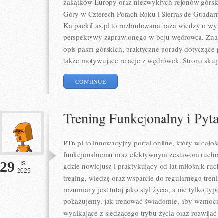
zakątków Europy oraz niezwykłych rejonów górski
Góry w Czterech Porach Roku i Sierras de Guadar
KarpackiLas.pl to rozbudowana baza wiedzy o wys
perspektywy zaprawionego w boju wędrowca. Znajd
opis pasm górskich, praktyczne porady dotyczące 
także motywujące relacje z wędrówek. Strona skupi
CONTINUE
Trening Funkcjonalny i Pyt
PT6.pl to innowacyjny portal online, który w całoś
funkcjonalnemu oraz efektywnym zestawom ruchow
29
LIS
gdzie nowicjusz i praktykujący od lat miłośnik r
2025
trening, wiedzę oraz wsparcie do regularnego tren
rozumiany jest tutaj jako styl życia, a nie tylko t
pokazujemy, jak trenować świadomie, aby wzmocn
wynikające z siedzącego trybu życia oraz rozwijać