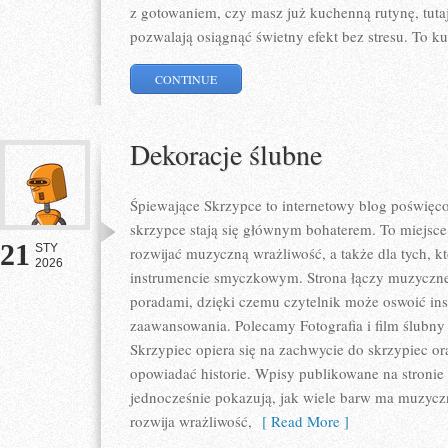
z gotowaniem, czy masz już kuchenną rutynę, tutaj
pozwalają osiągnąć świetny efekt bez stresu. To k
CONTINUE
Dekoracje ślubne
Śpiewające Skrzypce to internetowy blog poświęc
skrzypce stają się głównym bohaterem. To miejsce
21
STY
rozwijać muzyczną wrażliwość, a także dla tych, k
2026
instrumencie smyczkowym. Strona łączy muzyczne
poradami, dzięki czemu czytelnik może oswoić in
zaawansowania. Polecamy Fotografia i film ślubny
Skrzypiec opiera się na zachwycie do skrzypiec or
opowiadać historie. Wpisy publikowane na stronie
jednocześnie pokazują, jak wiele barw ma muzyczna
rozwija wrażliwość,
[ Read More ]