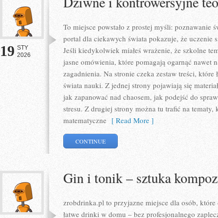
Dziwne i kontrowersyjne te
To miejsce powstało z prostej myśli: poznawanie ś
portal dla ciekawych świata pokazuje, że uczenie 
19
STY
Jeśli kiedykolwiek miałeś wrażenie, że szkolne tema
2026
jasne omówienia, które pomagają ogarnąć nawet n
zagadnienia. Na stronie czeka zestaw treści, które
świata nauki. Z jednej strony pojawiają się materia
jak zapanować nad chaosem, jak podejść do spraw
stresu. Z drugiej strony można tu trafić na tematy,
matematyczne
[ Read More ]
CONTINUE
Gin i tonik – sztuka kompoz
zrobdrinka.pl to przyjazne miejsce dla osób, któr
łatwe drinki w domu – bez profesjonalnego zaple