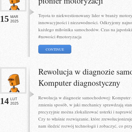
pionier motoryzacji
Toyota to niekwestionowany lider w branży motory
15
MAR
2025
innowacyjności i niezawodności. Odkryjemy najn
każdego miłośnika samochodów. Czas na japoński 
#nowości #motoryzacja
CONTINUE
Rewolucja w diagnozie sam
Komputer diagnostyczny
Rewolucja w diagnozie samochodowej: Komputer di
14
LUT
2025
zmienia sposób, w jaki mechanicy sprawdzają sta
precyzyjnie można zlokalizować usterki i naprawi
Czy to właśnie rozwiązanie, które zrewolucjonizu
nam śledzić rozwój technologii i zobaczyć, co przy