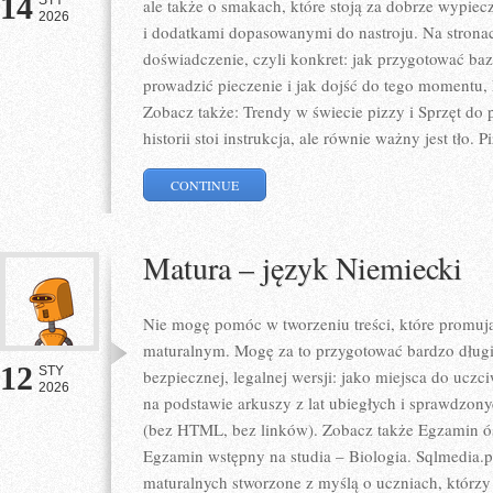
14
STY
ale także o smakach, które stoją za dobrze wypie
2026
i dodatkami dopasowanymi do nastroju. Na stronac
doświadczenie, czyli konkret: jak przygotować baz
prowadzić pieczenie i jak dojść do tego momentu,
Zobacz także: Trendy w świecie pizzy i Sprzęt do 
historii stoi instrukcja, ale równie ważny jest tło. P
CONTINUE
Matura – język Niemiecki
Nie mogę pomóc w tworzeniu treści, które promują
maturalnym. Mogę za to przygotować bardzo długi
12
STY
bezpiecznej, legalnej wersji: jako miejsca do ucz
2026
na podstawie arkuszy z lat ubiegłych i sprawdzon
(bez HTML, bez linków). Zobacz także Egzamin ós
Egzamin wstępny na studia – Biologia. Sqlmedia.
maturalnych stworzone z myślą o uczniach, którz