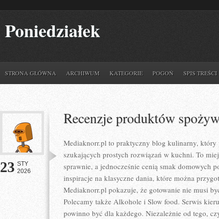
Poniedziałek
STRONA GŁÓWNA
ARCHIWUM
KATEGORIE
POGOŃ
SPIS TREŚCI
Recenzje produktów spoży
Mediaknorr.pl to praktyczny blog kulinarny, który
szukających prostych rozwiązań w kuchni. To miej
23
STY
sprawnie, a jednocześnie cenią smak domowych pot
2026
inspiracje na klasyczne dania, które można przyg
Mediaknorr.pl pokazuje, że gotowanie nie musi być
Polecamy także Alkohole i Slow food. Serwis kieruj
powinno być dla każdego. Niezależnie od tego, cz