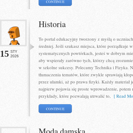
CONTINUE
Historia
To portal edukacyjny tworzony z myślą o uczniach
średniej. Jeśli szukasz miejsca, które porządkuje
15
STY
systematycznych powtórkach, jesteś w dobrym miej
2026
aby wspierały zarówno tych, którzy chcą zrozumieć
w szkolne sukcesy. Polecamy Technika i Fizyka. N
tłumaczenia tematów, które zwykle sprawiają kłopot
przez ułamki, aż po prawa fizyki. Każdy materiał j
najpierw pojawia się proste wprowadzenie, potem 
przykłady, które pozwalają utrwalić to,
[ Read Mor
CONTINUE
Moda damska