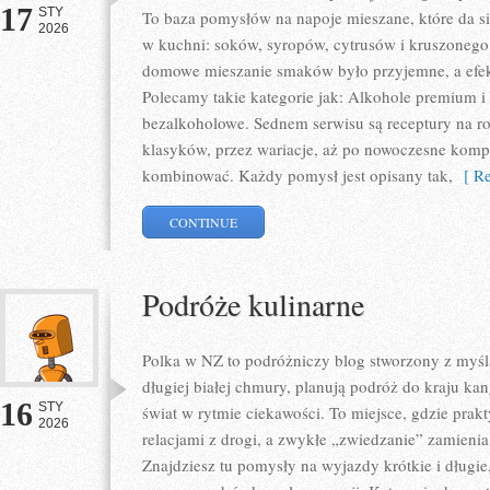
17
STY
To baza pomysłów na napoje mieszane, które da się
2026
w kuchni: soków, syropów, cytrusów i kruszonego 
domowe mieszanie smaków było przyjemne, a efek
Polecamy takie kategorie jak: Alkohole premium i 
bezalkoholowe. Sednem serwisu są receptury na ro
klasyków, przez wariacje, aż po nowoczesne kompo
kombinować. Każdy pomysł jest opisany tak,
[ Re
CONTINUE
Podróże kulinarne
Polka w NZ to podróżniczy blog stworzony z myślą
długiej białej chmury, planują podróż do kraju k
16
STY
świat w rytmie ciekawości. To miejsce, gdzie prakt
2026
relacjami z drogi, a zwykłe „zwiedzanie” zamienia
Znajdziesz tu pomysły na wyjazdy krótkie i długi