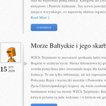
oraz na wędrówkę pełną emocji. Kategorie do czyta
nietypowe i Podróże kulinarne. Ten serwis powsta
miejscu wszystkiego, co naprawdę ułatwia organiz
Read More ]
CONTINUE
Morze Bałtyckie i jego skar
WŻCh Trójmiasto to przestrzeń spotkania ludzi wiar
Bogiem w realnym życiu. Strona internetowa tej 
15
STY
została pomyślana jako zrozumiała mapa dla każd
2026
formacji. To nie tylko informacja, ale też zaprosz
Polecamy Rejsy i wycieczki morskie i Pomorskie
Życia Chrześcijańskiego) kojarzy się wielu osobom
fundament widać na stronie WŻCh Trójmiasto: Bóg
którym pytania są mile widziane i w którym nie gr