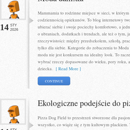
Mammamia to rodzinne miejsce w sieci, w którym
codziennością opiekunów. To blog internetowy two
14
STY
ubierać siebie i swoje pociechy komfortowo, a jedno
2026
o ubraniach, dodatkach i trendach, ale też o tym, 
rzeczywistości: między przedszkolem, szkołą, pra
tylko dla siebie. Kategorie do zobaczenia to Mod
moda nie jest konkursem na idealny look. To raczej
wybrać rzeczy dopasowane do wieku, pory roku, 
dziecka.
[ Read More ]
CONTINUE
Ekologiczne podejście do pi
Pizza Dog Field to przestrzeń stworzone dla pasj
wszystko, co wiąże się z tym kultowym plackiem. 