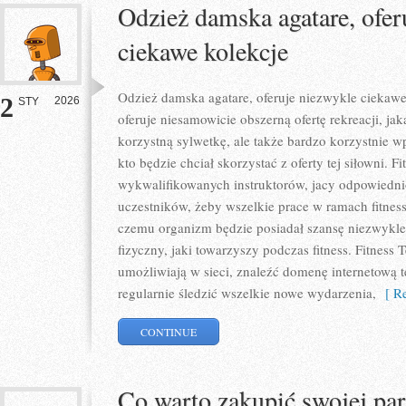
Odzież damska agatare, ofer
ciekawe kolekcje
Odzież damska agatare, oferuje niezwykle ciekawe
2
2026
STY
oferuje niesamowicie obszerną ofertę rekreacji, j
korzystną sylwetkę, ale także bardzo korzystnie w
kto będzie chciał skorzystać z oferty tej siłowni. F
wykwalifikowanych instruktorów, jacy odpowiedni
uczestników, żeby wszelkie prace w ramach fitne
czemu organizm będzie posiadał szansę niezwykle
fizyczny, jaki towarzyszy podczas fitness. Fitness T
umożliwiają w sieci, znaleźć domenę internetową 
regularnie śledzić wszelkie nowe wydarzenia,
[ Re
CONTINUE
Co warto zakupić swojej par