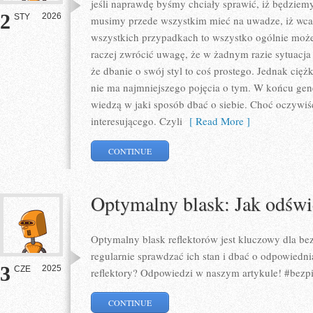
jeśli naprawdę byśmy chciały sprawić, iż będziem
2
2026
STY
musimy przede wszystkim mieć na uwadze, iż wcale
wszystkich przypadkach to wszystko ogólnie moż
raczej zwrócić uwagę, że w żadnym razie sytuacja
że dbanie o swój styl to coś prostego. Jednak ciężk
nie ma najmniejszego pojęcia o tym. W końcu gen
wiedzą w jaki sposób dbać o siebie. Choć oczyw
interesującego. Czyli
[ Read More ]
CONTINUE
Optymalny blask: Jak odświe
Optymalny blask reflektorów jest kluczowy dla be
regularnie sprawdzać ich stan i dbać o odpowiedni
3
2025
CZE
reflektory? Odpowiedzi w naszym artykule! #bezp
CONTINUE