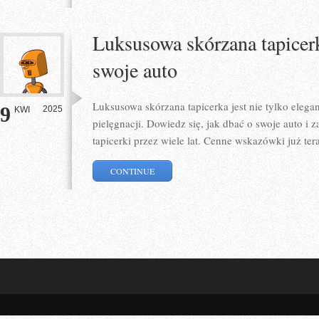
Luksusowa skórzana tapicerk
swoje auto
Luksusowa skórzana tapicerka jest nie tylko eleg
9
2025
KWI
pielęgnacji. Dowiedz się, jak dbać o swoje auto i 
tapicerki przez wiele lat. Cenne wskazówki już ter
CONTINUE