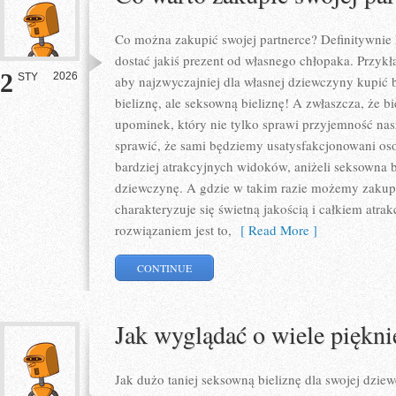
Co można zakupić swojej partnerce? Definitywnie k
dostać jakiś prezent od własnego chłopaka. Przyk
2
2026
STY
aby najzwyczajniej dla własnej dziewczyny kupić b
bieliznę, ale seksowną bieliznę! A zwłaszcza, że b
upominek, który nie tylko sprawi przyjemność nas
sprawić, że sami będziemy usatysfakcjonowani o
bardziej atrakcyjnych widoków, aniżeli seksowna b
dziewczynę. A gdzie w takim razie możemy zakupić
charakteryzuje się świetną jakością i całkiem at
rozwiązaniem jest to,
[ Read More ]
CONTINUE
Jak wyglądać o wiele piękni
Jak dużo taniej seksowną bieliznę dla swojej dzi