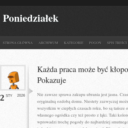
Poniedziałek
STRONA GŁÓWNA
ARCHIWUM
KATEGORIE
POGOŃ
SPIS TREŚCI
Każda praca może być kłopot
Pokazuje
Nie zawsze sprawa zakupu ubrania jest jasna. Cza
2
2026
STY
oryginalną ozdobą domu. Niestety zazwyczaj możn
wszystkim w ciepłych czasach roku, bo są tańsze 
własnego ogródka czy też prosto z łąki. Taki kol
wprowadzi trochę pogody do najbardziej smutne