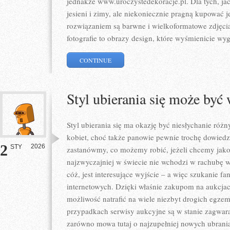
jednakże www.uroczystedekoracje.pl. Dla tych, jac
jesieni i zimy, ale niekoniecznie pragną kupować 
rozwiązaniem są barwne i wielkoformatowe zdjęci
fotografie to obrazy design, które wyśmienicie wyg
CONTINUE
Styl ubierania się może być
Styl ubierania się ma okazję być niesłychanie róż
kobiet, choć także panowie pewnie trochę dowiedz
2
2026
STY
zastanówmy, co możemy robić, jeżeli chcemy jakoś
najzwyczajniej w świecie nie wchodzi w rachubę 
cóż, jest interesujące wyjście – a więc szukanie f
internetowych. Dzięki właśnie zakupom na aukcja
możliwość natrafić na wiele niezbyt drogich egzem
przypadkach serwisy aukcyjne są w stanie zagwara
zarówno mowa tutaj o najzupełniej nowych ubrania