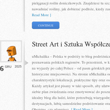
pielęgnacji roślin doniczkowych. Znajdziesz tu sz
nawadniać rośliny, jak dobierać podłoże, kiedy za
Read More ]
CONTINUE
Street Art i Sztuka Współcz
uMichalika – Polska w podróży to blog podróżniczy
poznawania polskich regionów. To przestrzeń, w k
6
2025
GRU
na wyjazdy po całej Polsce – od pasm górskich pr
historyczne miejscowości. Na stronie uMichalika 
charakterystyki lokalizacji, praktyczne tipy oraz 
Każdy artykuł jest pisany w taki sposób, aby uła
siebie plan zwiedzania oraz zmotywować do poszu
idealny blog dla ludzi, które potrzebują wiarygod
destynacjach, lubią samodzielne podróżowanie oraz
Obojętne, czy planujesz
[ Read More ]