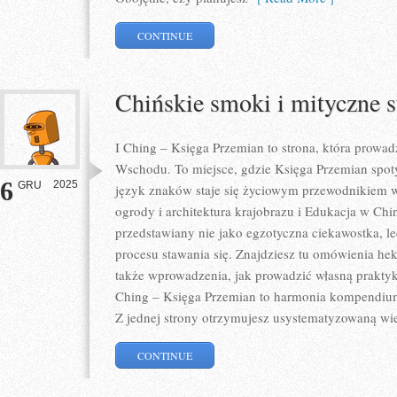
CONTINUE
Chińskie smoki i mityczne 
I Ching – Księga Przemian to strona, która prowad
Wschodu. To miejsce, gdzie Księga Przemian spoty
6
2025
GRU
język znaków staje się życiowym przewodnikiem 
ogrody i architektura krajobrazu i Edukacja w Chin
przedstawiany nie jako egzotyczna ciekawostka, le
procesu stawania się. Znajdziesz tu omówienia he
także wprowadzenia, jak prowadzić własną prakty
Ching – Księga Przemian to harmonia kompendium
Z jednej strony otrzymujesz usystematyzowaną wi
CONTINUE