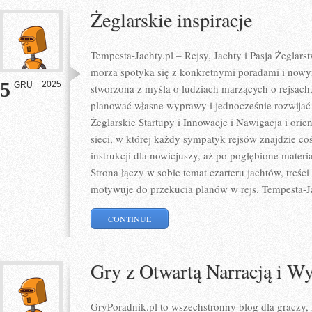
Żeglarskie inspiracje
Tempesta-Jachty.pl – Rejsy, Jachty i Pasja Żeglars
morza spotyka się z konkretnymi poradami i nowy
5
2025
GRU
stworzona z myślą o ludziach marzących o rejsach
planować własne wyprawy i jednocześnie rozwijać
Żeglarskie Startupy i Innowacje i Nawigacja i orien
sieci, w której każdy sympatyk rejsów znajdzie co
instrukcji dla nowicjuszy, aż po pogłębione mater
Strona łączy w sobie temat czarteru jachtów, treśc
motywuje do przekucia planów w rejs. Tempesta-J
CONTINUE
Gry z Otwartą Narracją i 
GryPoradnik.pl to wszechstronny blog dla graczy,