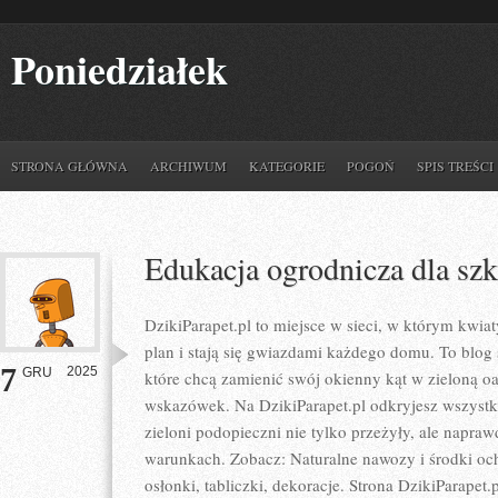
Poniedziałek
STRONA GŁÓWNA
ARCHIWUM
KATEGORIE
POGOŃ
SPIS TREŚCI
Edukacja ogrodnicza dla szk
DzikiParapet.pl to miejsce w sieci, w którym kwi
plan i stają się gwiazdami każdego domu. To blog 
7
2025
GRU
które chcą zamienić swój okienny kąt w zieloną o
wskazówek. Na DzikiParapet.pl odkryjesz wszystk
zieloni podopieczni nie tylko przeżyły, ale napr
warunkach. Zobacz: Naturalne nawozy i środki och
osłonki, tabliczki, dekoracje. Strona DzikiParapet