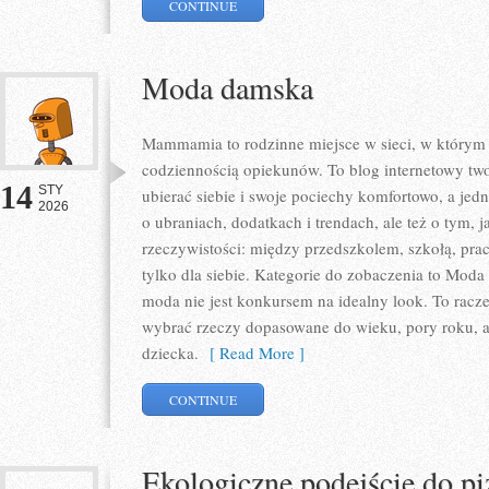
CONTINUE
Moda damska
Mammamia to rodzinne miejsce w sieci, w którym
codziennością opiekunów. To blog internetowy two
14
STY
ubierać siebie i swoje pociechy komfortowo, a jedno
2026
o ubraniach, dodatkach i trendach, ale też o tym, 
rzeczywistości: między przedszkolem, szkołą, pra
tylko dla siebie. Kategorie do zobaczenia to Mod
moda nie jest konkursem na idealny look. To raczej
wybrać rzeczy dopasowane do wieku, pory roku, 
dziecka.
[ Read More ]
CONTINUE
Ekologiczne podejście do pi