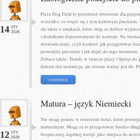
Pizza Dog Field to przestrzeń stworzone dla pasj
wszystko, co wiąże się z tym kultowym plackiem. 
14
STY
ale także o smakach, które stoją za dobrze wypie
2026
i dodatkami dopasowanymi do nastroju. Na stronac
doświadczenie, czyli konkret: jak przygotować baz
prowadzić pieczenie i jak dojść do tego momentu,
Zobacz także: Trendy w świecie pizzy i Sprzęt do 
historii stoi instrukcja, ale równie ważny jest tło. P
CONTINUE
Matura – język Niemiecki
Nie mogę pomóc w tworzeniu treści, które promują
maturalnym. Mogę za to przygotować bardzo długi
12
STY
bezpiecznej, legalnej wersji: jako miejsca do ucz
2026