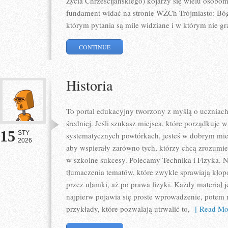
Życia Chrześcijańskiego) kojarzy się wielu osobom
fundament widać na stronie WŻCh Trójmiasto: Bóg
którym pytania są mile widziane i w którym nie gr
CONTINUE
Historia
To portal edukacyjny tworzony z myślą o uczniach
średniej. Jeśli szukasz miejsca, które porządkuje
15
STY
systematycznych powtórkach, jesteś w dobrym miej
2026
aby wspierały zarówno tych, którzy chcą zrozumieć
w szkolne sukcesy. Polecamy Technika i Fizyka. N
tłumaczenia tematów, które zwykle sprawiają kłopot
przez ułamki, aż po prawa fizyki. Każdy materiał j
najpierw pojawia się proste wprowadzenie, potem 
przykłady, które pozwalają utrwalić to,
[ Read Mor