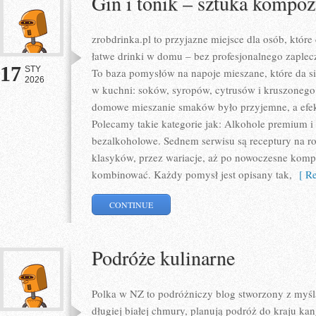
Gin i tonik – sztuka kompoz
zrobdrinka.pl to przyjazne miejsce dla osób, któr
łatwe drinki w domu – bez profesjonalnego zaple
17
STY
To baza pomysłów na napoje mieszane, które da się
2026
w kuchni: soków, syropów, cytrusów i kruszonego 
domowe mieszanie smaków było przyjemne, a efek
Polecamy takie kategorie jak: Alkohole premium i 
bezalkoholowe. Sednem serwisu są receptury na ro
klasyków, przez wariacje, aż po nowoczesne kompo
kombinować. Każdy pomysł jest opisany tak,
[ Re
CONTINUE
Podróże kulinarne
Polka w NZ to podróżniczy blog stworzony z myślą
długiej białej chmury, planują podróż do kraju k