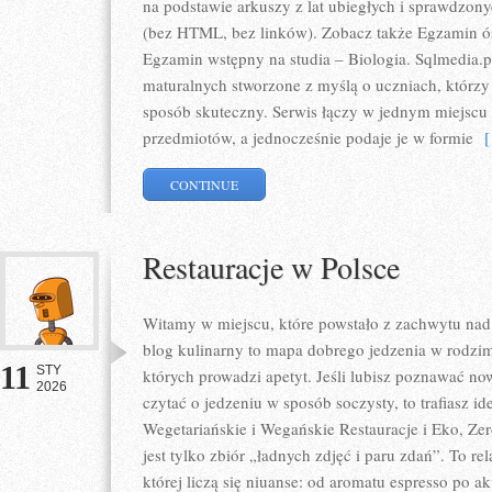
na podstawie arkuszy z lat ubiegłych i sprawdzon
(bez HTML, bez linków). Zobacz także Egzamin ós
Egzamin wstępny na studia – Biologia. Sqlmedia.
maturalnych stworzone z myślą o uczniach, którz
sposób skuteczny. Serwis łączy w jednym miejscu 
przedmiotów, a jednocześnie podaje je w formie
[ 
CONTINUE
Restauracje w Polsce
Witamy w miejscu, które powstało z zachwytu nad
blog kulinarny to mapa dobrego jedzenia w rodzi
11
STY
których prowadzi apetyt. Jeśli lubisz poznawać no
2026
czytać o jedzeniu w sposób soczysty, to trafiasz id
Wegetariańskie i Wegańskie Restauracje i Eko, Zer
jest tylko zbiór „ładnych zdjęć i paru zdań”. To re
której liczą się niuanse: od aromatu espresso po ak