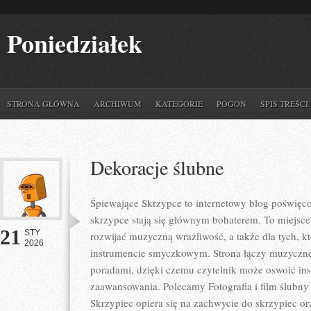
Poniedziałek
STRONA GŁÓWNA
ARCHIWUM
KATEGORIE
POGOŃ
SPIS TREŚCI
Dekoracje ślubne
Śpiewające Skrzypce to internetowy blog poświęc
skrzypce stają się głównym bohaterem. To miejsce
21
STY
rozwijać muzyczną wrażliwość, a także dla tych, k
2026
instrumencie smyczkowym. Strona łączy muzyczne
poradami, dzięki czemu czytelnik może oswoić in
zaawansowania. Polecamy Fotografia i film ślubny
Skrzypiec opiera się na zachwycie do skrzypiec or