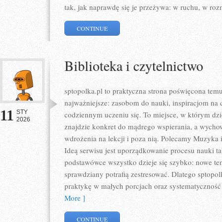
tak, jak naprawdę się je przeżywa: w ruchu, w ro
CONTINUE
Biblioteka i czytelnictwo
sptopolka.pl to praktyczna strona poświęcona tem
najważniejsze: zasobom do nauki, inspiracjom na 
11
STY
codziennym uczeniu się. To miejsce, w którym dzi
2026
znajdzie konkret do mądrego wspierania, a wycho
wdrożenia na lekcji i poza nią. Polecamy Muzyka 
Ideą serwisu jest uporządkowanie procesu nauki ta
podstawówce wszystko dzieje się szybko: nowe tem
sprawdziany potrafią zestresować. Dlatego sptopolk
praktykę w małych porcjach oraz systematyczność
More ]
CONTINUE