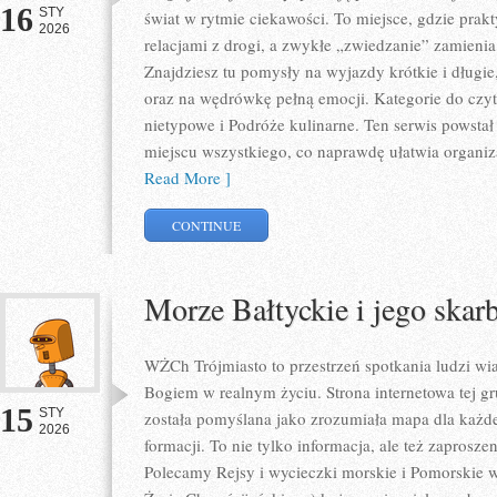
16
STY
świat w rytmie ciekawości. To miejsce, gdzie prakt
2026
relacjami z drogi, a zwykłe „zwiedzanie” zamienia
Znajdziesz tu pomysły na wyjazdy krótkie i długi
oraz na wędrówkę pełną emocji. Kategorie do czyta
nietypowe i Podróże kulinarne. Ten serwis powsta
miejscu wszystkiego, co naprawdę ułatwia organiz
Read More ]
CONTINUE
Morze Bałtyckie i jego skar
WŻCh Trójmiasto to przestrzeń spotkania ludzi wiar
Bogiem w realnym życiu. Strona internetowa tej 
15
STY
została pomyślana jako zrozumiała mapa dla każd
2026
formacji. To nie tylko informacja, ale też zaprosz
Polecamy Rejsy i wycieczki morskie i Pomorskie