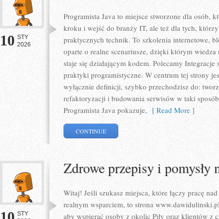
Programista Java to miejsce stworzone dla osób, 
kroku i wejść do branży IT, ale też dla tych, którzy
10
STY
praktycznych technik. To szkolenia internetowe, b
2026
oparte o realne scenariusze, dzięki którym wiedza n
staje się działającym kodem. Polecamy Integracje 
praktyki programistyczne. W centrum tej strony je
wyłącznie definicji, szybko przechodzisz do: two
refaktoryzacji i budowania serwisów w taki sposó
Programista Java pokazuje,
[ Read More ]
CONTINUE
Zdrowe przepisy i pomysły n
Witaj! Jeśli szukasz miejsca, które łączy pracę nad
realnym wsparciem, to strona www.dawidulinski.pl 
10
STY
aby wspierać osoby z okolic Piły oraz klientów z c