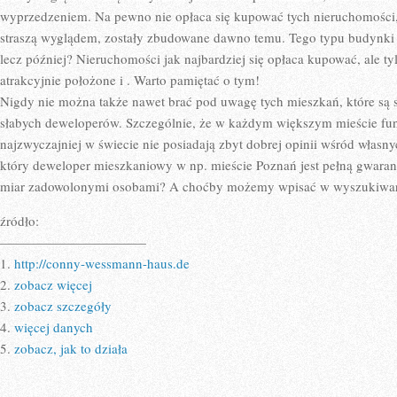
wyprzedzeniem. Na pewno nie opłaca się kupować tych nieruchomości, 
straszą wyglądem, zostały zbudowane dawno temu. Tego typu budynki t
lecz później? Nieruchomości jak najbardziej się opłaca kupować, ale tyl
atrakcyjnie położone i . Warto pamiętać o tym!
Nigdy nie można także nawet brać pod uwagę tych mieszkań, które są s
słabych deweloperów. Szczególnie, że w każdym większym mieście fun
najzwyczajniej w świecie nie posiadają zbyt dobrej opinii wśród własn
który deweloper mieszkaniowy w np. mieście Poznań jest pełną gwaran
miar zadowolonymi osobami? A choćby możemy wpisać w wyszukiw
źródło:
———————————
1.
http://conny-wessmann-haus.de
2.
zobacz więcej
3.
zobacz szczegóły
4.
więcej danych
5.
zobacz, jak to działa