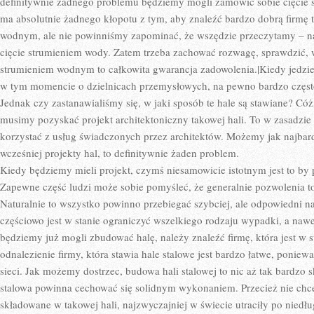
definitywnie żadnego problemu będziemy mogli zamówić sobie cięcie 
ma absolutnie żadnego kłopotu z tym, aby znaleźć bardzo dobrą firmę 
wodnym, ale nie powinniśmy zapominać, że wszędzie przeczytamy – nasz
cięcie strumieniem wody. Zatem trzeba zachować rozwagę, sprawdzić, 
strumieniem wodnym to całkowita gwarancja zadowolenia.|Kiedy jed
w tym momencie o dzielnicach przemysłowych, na pewno bardzo często
Jednak czy zastanawialiśmy się, w jaki sposób te hale są stawiane? Cóż,
musimy pozyskać projekt architektoniczny takowej hali. To w zasadzie
korzystać z usług świadczonych przez architektów. Możemy jak najbar
wcześniej projekty hal, to definitywnie żaden problem.
Kiedy będziemy mieli projekt, czymś niesamowicie istotnym jest to by 
Zapewne część ludzi może sobie pomyśleć, że generalnie pozwolenia to
Naturalnie to wszystko powinno przebiegać szybciej, ale odpowiedni n
częściowo jest w stanie ograniczyć wszelkiego rodzaju wypadki, a naw
będziemy już mogli zbudować halę, należy znaleźć firmę, która jest w s
odnalezienie firmy, która stawia hale stalowe jest bardzo łatwe, ponie
sieci. Jak możemy dostrzec, budowa hali stalowej to nic aż tak bardz
stalowa powinna cechować się solidnym wykonaniem. Przecież nie ch
składowane w takowej hali, najzwyczajniej w świecie utraciły po niedł