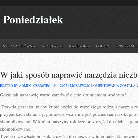
Poniedziałek
STRONA GŁÓWNA
ARCHIWUM
KATEGORIE
POGOŃ
SPIS TREŚCI
W jaki sposób naprawić narzędzia niezb
W
POSTED BY ADMIN | CZERWIEC - 24 - 2025 |
MOŻLIWOŚĆ KOMENTOWANIA
ZOSTAŁA 
JAKI
Gdzie tak naprawdę warto zamówić cięcie strumieniem wodnym?
SPOSÓB
NAPRAWIĆ
NARZĘDZI
{Prawda jest taka, iż aby kupić części do wszelkiego rodzaju maszyn r
NIEZBĘDN
W
przypadkach starać się, ponieważ wcale nie jest powiedziane, iż kupno 
FIRMIE?
skomplikowane. W końcu maszyny rolnicze oraz części do nich są gene
skomplikowane.
Trzeba oczywiście poszukać części do maszyn w internecie. Na pewno