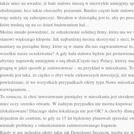
także mieć na uwadze, iż hale stalowe muszą w niezwykle umiejętny s
złodziejami, lecz także chociażby pożarami. Bardzo często hale stalowe
więc należy się zabezpieczyć. Strzałem w dziesiątkę jest to, aby po pros
które trudnią się na co dzień budowaniem hal…
Można śmiało powiedzieć, że odnalezienie solidnej firmy, która ma we w
stanowi większego kłopotu. Jak najbardziej można skorzystać z sieci, 
namiary na porządne firmy, które są w stanie dla nas zagwarantować to, 
wszelkie nasze oczekiwania? A gdy hala stalowa będzie już postawiona, 
abyśmy naprawdę umiejętnie o nią dbali.|Często tacy Polacy, którzy ma
pragną w jakiś sposób je zainwestować – na przykład w mieszkania. To
prawda jest taka, że ciężko o zbyt wiele ciekawszych inwestycji, niż mi
powiedziane, iż we wszystkich przypadkach oferty typu Nowe mieszka
rozwiązaniem…
To oznacza, iż choć inwestowanie pieniędzy w mieszkania jest strzałem 
mieć oczy szeroko otwarte. W żadnym przypadku nie można kupować te
zlokalizowane! Dlaczego słaba lokalizacja nie jest OK? A choćby dlate
dojazdem do centrum, to gdy za 15 lat będziemy planowali sprzedać s
niemałe problemy z odnalezieniem zainteresowanego kupnem.
Kiedy w grę wchodzą oferty takie jak Deweloper Szczecin, trzeba we 