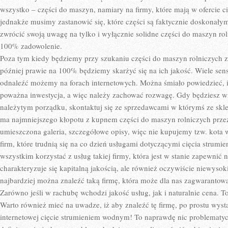
wszystko – części do maszyn, namiary na firmy, które mają w ofercie c
jednakże musimy zastanowić się, które części są faktycznie doskona
zwrócić swoją uwagę na tylko i wyłącznie solidne części do maszyn ro
100% zadowolenie.
Poza tym kiedy będziemy przy szukaniu części do maszyn rolniczych z
później prawie na 100% będziemy skarżyć się na ich jakość. Wiele sens
odnaleźć możemy na forach internetowych. Można śmiało powiedzieć, 
poważna inwestycja, a więc należy zachować rozwagę. Gdy będziesz wi
należytym porządku, skontaktuj się ze sprzedawcami w którymś ze skle
ma najmniejszego kłopotu z kupnem części do maszyn rolniczych przez i
umieszczona galeria, szczegółowe opisy, więc nie kupujemy tzw. kota 
firm, które trudnią się na co dzień usługami dotyczącymi cięcia stru
wszystkim korzystać z usług takiej firmy, która jest w stanie zapewnić
charakteryzuje się kapitalną jakością, ale również oczywiście niewyso
najbardziej można znaleźć taką firmę, która może dla nas zagwaranto
Zarówno jeśli w rachubę wchodzi jakość usług, jak i naturalnie cena. 
Warto również mieć na uwadze, iż aby znaleźć tę firmę, po prostu wy
internetowej cięcie strumieniem wodnym! To naprawdę nic problematyc