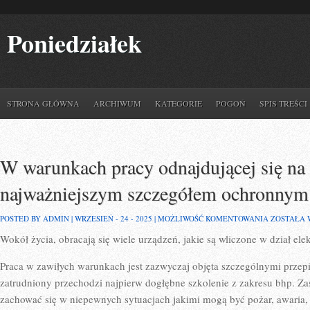
Poniedziałek
STRONA GŁÓWNA
ARCHIWUM
KATEGORIE
POGOŃ
SPIS TREŚCI
W warunkach pracy odnajdującej się na 
najważniejszym szczegółem ochronnym 
W
POSTED BY ADMIN | WRZESIEŃ - 24 - 2025 |
MOŻLIWOŚĆ KOMENTOWANIA
ZOSTAŁA
WARUNKA
Wokół życia, obracają się wiele urządzeń, jakie są wliczone w dział elek
PRACY
ODNAJDUJ
SIĘ
Praca w zawiłych warunkach jest zazwyczaj objęta szczególnymi przep
NA
KONSTRUK
zatrudniony przechodzi najpierw dogłębne szkolenie z zakresu bhp. Z
NAJWAŻNI
zachować się w niepewnych sytuacjach jakimi mogą być pożar, awaria, 
SZCZEGÓ