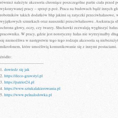
OCHRONN
również należyte akcesoria chroniące poszczególne partie ciała przed
JEST
wykonywanej pracy – sprzęt p.poż. Praca na budowach bądź innych gło
KASK
robotników takich dodatków bhp jakimi są zatyczki przeciwhałasowe, 
wyjątkowych sznurkach oraz nauszniki przeciwhałasowe. Asekuracja sł
ochrona głowy, oczy, czy twarzy. Słuchawki zezwalają wygłuszyć hałas
pracownika. W pracy, gdzie jest notoryczny hałas nie wytrzymałby dług
się niemożliwa w następstwie tego tego rodzaju akcesoria są niebezużyt
mikrofonem, które umożliwią komunikowanie się z innymi postaciami.
źródło:
———————————
1.
dowiedz się jak
2.
https://deco-grawstyl.pl
3.
https://patriot24.pl
4.
https://www.sztukalakierowania.pl
5.
https://www.pelnalodowka.pl