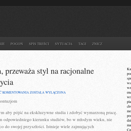
RIE
POGOŃ
SPIS TREŚCI
SYTUACJA
TAGI
ZNICZ
 przeważa styl na racjonalne
Ka
po
sp
ycia
ws
wz
W
en
Ć KOMENTOWANIA
ZOSTAŁA WYŁĄCZONA
WSPÓŁCZESNYCH
wr
kontuzjom
PORACH,
pla
PRZEWAŻA
ch
STYL
mot
tym aby pójść na ekskluzywne studia i zdobyć wymarzoną pracę.
NA
pr
RACJONALNE
em odpowiedniego kierunku studiów, bo w młodym wieku, nie
dz
ŻYWIENIE
ma
o do swojej przyszłości. Istnieje wiele zajmujących
I
Cz