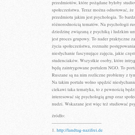
przedmiotów, które pożądane byłoby studio
społeczeństwa. Teraz można odnotować, że 
przedmiotu jakim jest psychologia. To bardz
różnorodnością tematów. Na psychologii ru
dziedzinę związaną z psychiką i ludzkim um
jest proces grupowy. To nader praktyczne z
życia społeczeństwa, rozmaite postępowania
niesłychanie fascynujące zajęcia, jakie częs
studenciaków. Wszystkie osoby, które intry
będą zaintrygowane portalem NGO. To porta
Ruszane są na nim rozliczne problemy z tym
Na takim portalu wolno spędzić niesłychanie
ciekawi taka tematyka, to z pewnością będzi
interesować się psychologią grup oraz społ
nudzi. Wskazane jest więc też studiować psy
źródło:
———————————
1.
http://landtag-nazifrei.de