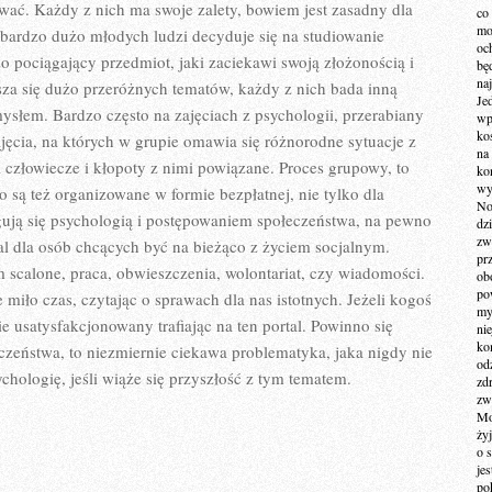
ZDROWY
wać. Każdy z nich ma swoje zalety, bowiem jest zasadny dla
co
TRYB
mo
bardzo dużo młodych ludzi decyduje się na studiowanie
ŻYCIA
och
o pociągający przedmiot, jaki zaciekawi swoją złożonością i
bę
na
sza się dużo przeróżnych tematów, każdy z nich bada inną
Je
ysłem. Bardzo często na zajęciach z psychologii, przerabiany
wp
ko
ajęcia, na których w grupie omawia się różnorodne sytuacje z
na
 człowiecze i kłopoty z nimi powiązane. Proces grupowy, to
ko
wy
to są też organizowane w formie bezpłatnej, nie tylko dla
No
gują się psychologią i postępowaniem społeczeństwa, na pewno
dz
zw
l dla osób chcących być na bieżąco z życiem socjalnym.
pr
 scalone, praca, obwieszczenia, wolontariat, czy wiadomości.
ob
po
 miło czas, czytając o sprawach dla nas istotnych. Jeżeli kogoś
my
e usatysfakcjonowany trafiając na ten portal. Powinno się
ni
kom
eczeństwa, to niezmiernie ciekawa problematyka, jaka nigdy nie
od
chologię, jeśli wiąże się przyszłość z tym tematem.
zd
zw
Mo
żyj
o 
je
po