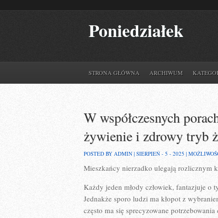
Poniedziałek
STRONA GŁÓWNA
ARCHIWUM
KATEGO
W współczesnych porach,
żywienie i zdrowy tryb ż
POSTED BY ADMIN | SIERPIEŃ - 5 - 2025 |
MOŻLIWOŚ
Mieszkańcy nierzadko ulegają rozlicznym 
Każdy jeden młody człowiek, fantazjuje o 
Jednakże sporo ludzi ma kłopot z wybrani
często ma się sprecyzowane potrzebowania c