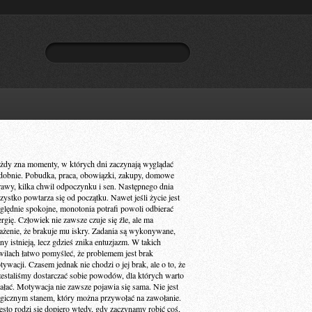
żdy zna momenty, w których dni zaczynają wyglądać
dobnie. Pobudka, praca, obowiązki, zakupy, domowe
rawy, kilka chwil odpoczynku i sen. Następnego dnia
zystko powtarza się od początku. Nawet jeśli życie jest
ględnie spokojne, monotonia potrafi powoli odbierać
ergię. Człowiek nie zawsze czuje się źle, ale ma
ażenie, że brakuje mu iskry. Zadania są wykonywane,
ny istnieją, lecz gdzieś znika entuzjazm. W takich
wilach łatwo pomyśleć, że problemem jest brak
ywacji. Czasem jednak nie chodzi o jej brak, ale o to, że
zestaliśmy dostarczać sobie powodów, dla których warto
iałać. Motywacja nie zawsze pojawia się sama. Nie jest
gicznym stanem, który można przywołać na zawołanie.
ęsto rodzi się dopiero wtedy, gdy zaczynamy robić coś,