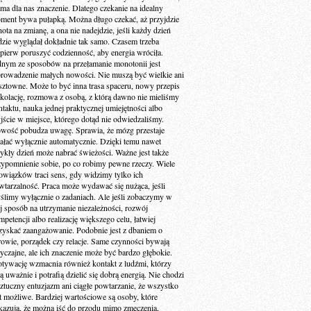
 ma dla nas znaczenie. Dlatego czekanie na idealny
ment bywa pułapką. Można długo czekać, aż przyjdzie
ota na zmianę, a ona nie nadejdzie, jeśli każdy dzień
dzie wyglądał dokładnie tak samo. Czasem trzeba
jpierw poruszyć codzienność, aby energia wróciła.
dnym ze sposobów na przełamanie monotonii jest
rowadzenie małych nowości. Nie muszą być wielkie ani
sztowne. Może to być inna trasa spaceru, nowy przepis
 kolację, rozmowa z osobą, z którą dawno nie mieliśmy
ntaktu, nauka jednej praktycznej umiejętności albo
jście w miejsce, którego dotąd nie odwiedzaliśmy.
wość pobudza uwagę. Sprawia, że mózg przestaje
iałać wyłącznie automatycznie. Dzięki temu nawet
ykły dzień może nabrać świeżości. Ważne jest także
zypomnienie sobie, po co robimy pewne rzeczy. Wiele
owiązków traci sens, gdy widzimy tylko ich
wtarzalność. Praca może wydawać się nużąca, jeśli
ślimy wyłącznie o zadaniach. Ale jeśli zobaczymy w
ej sposób na utrzymanie niezależności, rozwój
petencji albo realizację większego celu, łatwiej
zyskać zaangażowanie. Podobnie jest z dbaniem o
rowie, porządek czy relacje. Same czynności bywają
yczajne, ale ich znaczenie może być bardzo głębokie.
tywację wzmacnia również kontakt z ludźmi, którzy
ą uważnie i potrafią dzielić się dobrą energią. Nie chodzi
sztuczny entuzjazm ani ciągłe powtarzanie, że wszystko
st możliwe. Bardziej wartościowe są osoby, które
kazują, że można iść do przodu mimo zmęczenia,