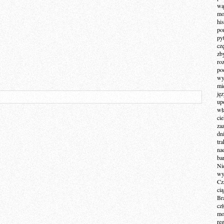
wą
mo
hi
po
py
cz
zb
ro
po
wy
mi
ję
up
wł
ci
za
dn
tr
na
ba
Ni
wy
Cz
ci
Br
cz
mo
re