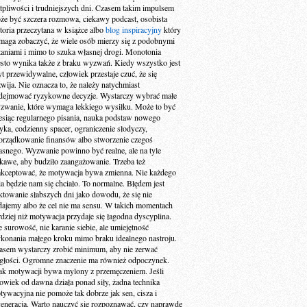
tpliwości i trudniejszych dni. Czasem takim impulsem
że być szczera rozmowa, ciekawy podcast, osobista
storia przeczytana w książce albo
blog inspiracyjny
który
maga zobaczyć, że wiele osób mierzy się z podobnymi
taniami i mimo to szuka własnej drogi. Monotonia
ęsto wynika także z braku wyzwań. Kiedy wszystko jest
yt przewidywalne, człowiek przestaje czuć, że się
zwija. Nie oznacza to, że należy natychmiast
dejmować ryzykowne decyzje. Wystarczy wybrać małe
zwanie, które wymaga lekkiego wysiłku. Może to być
esiąc regularnego pisania, nauka podstaw nowego
zyka, codzienny spacer, ograniczenie słodyczy,
orządkowanie finansów albo stworzenie czegoś
asnego. Wyzwanie powinno być realne, ale na tyle
ekawe, aby budziło zaangażowanie. Trzeba też
akceptować, że motywacja bywa zmienna. Nie każdego
ia będzie nam się chciało. To normalne. Błędem jest
aktowanie słabszych dni jako dowodu, że się nie
dajemy albo że cel nie ma sensu. W takich momentach
rdziej niż motywacja przydaje się łagodna dyscyplina.
e surowość, nie karanie siebie, ale umiejętność
konania małego kroku mimo braku idealnego nastroju.
asem wystarczy zrobić minimum, aby nie zerwać
ągłości. Ogromne znaczenie ma również odpoczynek.
ak motywacji bywa mylony z przemęczeniem. Jeśli
łowiek od dawna działa ponad siły, żadna technika
tywacyjna nie pomoże tak dobrze jak sen, cisza i
generacja. Warto nauczyć się rozpoznawać, czy naprawdę