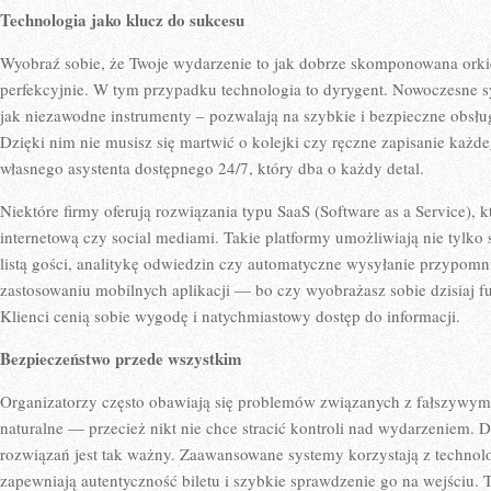
Technologia jako klucz do sukcesu
Wyobraź sobie, że Twoje wydarzenie to jak dobrze skomponowana orki
perfekcyjnie. W tym przypadku technologia to dyrygent. Nowoczesne s
jak niezawodne instrumenty – pozwalają na szybkie i bezpieczne obsłu
Dzięki nim nie musisz się martwić o kolejki czy ręczne zapisanie każde
własnego asystenta dostępnego 24/7, który dba o każdy detal.
Niektóre firmy oferują rozwiązania typu SaaS (Software as a Service), kt
internetową czy social mediami. Takie platformy umożliwiają nie tylko s
listą gości, analitykę odwiedzin czy automatyczne wysyłanie przypomn
zastosowaniu mobilnych aplikacji — bo czy wyobrażasz sobie dzisiaj 
Klienci cenią sobie wygodę i natychmiastowy dostęp do informacji.
Bezpieczeństwo przede wszystkim
Organizatorzy często obawiają się problemów związanych z fałszywymi
naturalne — przecież nikt nie chce stracić kontroli nad wydarzeniem.
rozwiązań jest tak ważny. Zaawansowane systemy korzystają z technol
zapewniają autentyczność biletu i szybkie sprawdzenie go na wejściu.