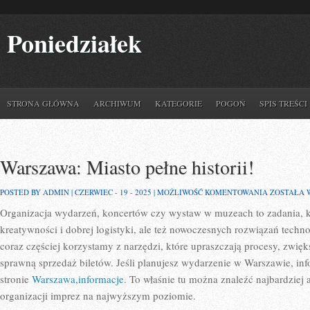
Poniedziałek
STRONA GŁÓWNA
ARCHIWUM
KATEGORIE
POGOŃ
SPIS TREŚCI
Warszawa: Miasto pełne historii!
WARSZAWA
POSTED BY ADMIN | CZERWIEC - 19 - 2025 |
MOŻLIWOŚĆ KOMENTOWANIA
ZOSTAŁA 
MIASTO
Organizacja wydarzeń, koncertów czy wystaw w muzeach to zadania, k
PEŁNE
HISTORII!
kreatywności i dobrej logistyki, ale też nowoczesnych rozwiązań techn
coraz częściej korzystamy z narzędzi, które upraszczają procesy, zwię
sprawną sprzedaż biletów. Jeśli planujesz wydarzenie w Warszawie, inf
stronie
Warszawa,informacje
. To właśnie tu można znaleźć najbardziej 
organizacji imprez na najwyższym poziomie.