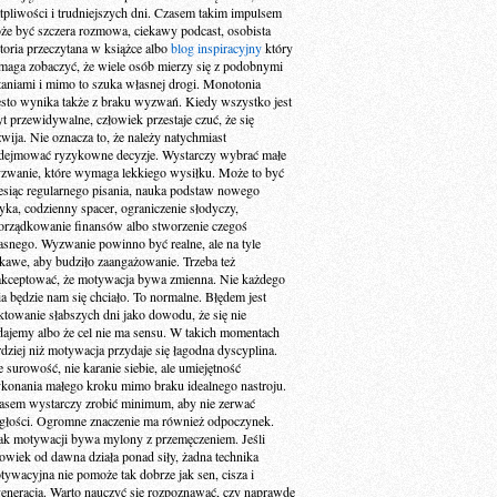
tpliwości i trudniejszych dni. Czasem takim impulsem
że być szczera rozmowa, ciekawy podcast, osobista
storia przeczytana w książce albo
blog inspiracyjny
który
maga zobaczyć, że wiele osób mierzy się z podobnymi
taniami i mimo to szuka własnej drogi. Monotonia
ęsto wynika także z braku wyzwań. Kiedy wszystko jest
yt przewidywalne, człowiek przestaje czuć, że się
zwija. Nie oznacza to, że należy natychmiast
dejmować ryzykowne decyzje. Wystarczy wybrać małe
zwanie, które wymaga lekkiego wysiłku. Może to być
esiąc regularnego pisania, nauka podstaw nowego
zyka, codzienny spacer, ograniczenie słodyczy,
orządkowanie finansów albo stworzenie czegoś
asnego. Wyzwanie powinno być realne, ale na tyle
ekawe, aby budziło zaangażowanie. Trzeba też
akceptować, że motywacja bywa zmienna. Nie każdego
ia będzie nam się chciało. To normalne. Błędem jest
aktowanie słabszych dni jako dowodu, że się nie
dajemy albo że cel nie ma sensu. W takich momentach
rdziej niż motywacja przydaje się łagodna dyscyplina.
e surowość, nie karanie siebie, ale umiejętność
konania małego kroku mimo braku idealnego nastroju.
asem wystarczy zrobić minimum, aby nie zerwać
ągłości. Ogromne znaczenie ma również odpoczynek.
ak motywacji bywa mylony z przemęczeniem. Jeśli
łowiek od dawna działa ponad siły, żadna technika
tywacyjna nie pomoże tak dobrze jak sen, cisza i
generacja. Warto nauczyć się rozpoznawać, czy naprawdę