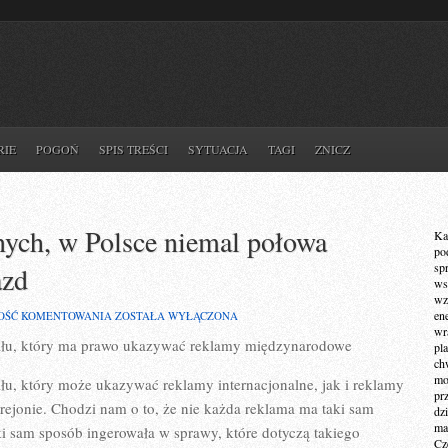
RIE
POGOŃ
SPIS TREŚCI
SYTUACJA
TAGI
ZNICZ
nych, w Polsce niemal połowa
Ka
po
sp
azd
ws
wz
WEDLE
en
OŚĆ KOMENTOWANIA
ZOSTAŁA WYŁĄCZONA
NAJŚWIEŻSZYCH
wr
iału, który ma prawo ukazywać reklamy międzynarodowe
DANYCH,
pla
W
ch
POLSCE
mot
łu, który może ukazywać reklamy internacjonalne, jak i reklamy
NIEMAL
pr
POŁOWA
 rejonie. Chodzi nam o to, że nie każda reklama ma taki sam
dz
RODZIN
ma
i sam sposób ingerowała w sprawy, które dotyczą takiego
POSIADA
Cz