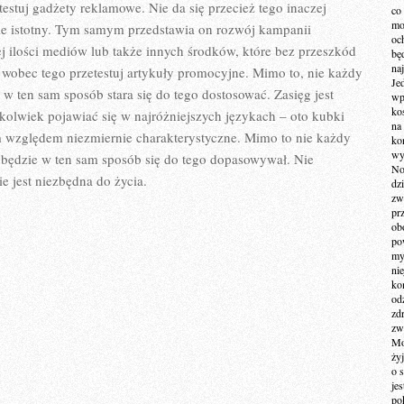
SWÓJ
stuj gadżety reklamowe. Nie da się przecież tego inaczej
co
POJAZD
mo
kle istotny. Tym samym przedstawia on rozwój kampanii
och
j ilości mediów lub także innych środków, które bez przeszkód
bę
na
 wobec tego przetestuj artykuły promocyjne. Mimo to, nie każdy
Je
 w ten sam sposób stara się do tego dostosować. Zasięg jest
wp
ko
kolwiek pojawiać się w najróżniejszych językach – oto kubki
na
 względem niezmiernie charakterystyczne. Mimo to nie każdy
ko
wy
 będzie w ten sam sposób się do tego dopasowywał. Nie
No
 jest niezbędna do życia.
dz
zw
pr
ob
po
my
ni
kom
od
zd
zw
Mo
żyj
o 
je
po