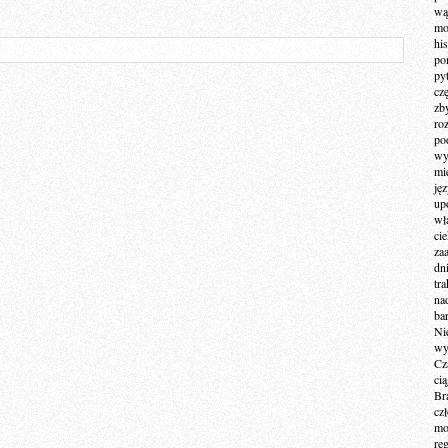
wą
mo
hi
po
py
cz
zb
ro
po
wy
mi
ję
up
wł
ci
za
dn
tr
na
ba
Ni
wy
Cz
ci
Br
cz
mo
re