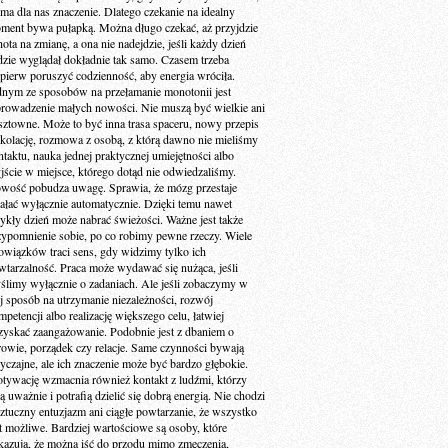
 ma dla nas znaczenie. Dlatego czekanie na idealny
ment bywa pułapką. Można długo czekać, aż przyjdzie
ota na zmianę, a ona nie nadejdzie, jeśli każdy dzień
dzie wyglądał dokładnie tak samo. Czasem trzeba
jpierw poruszyć codzienność, aby energia wróciła.
dnym ze sposobów na przełamanie monotonii jest
rowadzenie małych nowości. Nie muszą być wielkie ani
sztowne. Może to być inna trasa spaceru, nowy przepis
 kolację, rozmowa z osobą, z którą dawno nie mieliśmy
ntaktu, nauka jednej praktycznej umiejętności albo
jście w miejsce, którego dotąd nie odwiedzaliśmy.
wość pobudza uwagę. Sprawia, że mózg przestaje
iałać wyłącznie automatycznie. Dzięki temu nawet
ykły dzień może nabrać świeżości. Ważne jest także
zypomnienie sobie, po co robimy pewne rzeczy. Wiele
owiązków traci sens, gdy widzimy tylko ich
wtarzalność. Praca może wydawać się nużąca, jeśli
ślimy wyłącznie o zadaniach. Ale jeśli zobaczymy w
ej sposób na utrzymanie niezależności, rozwój
petencji albo realizację większego celu, łatwiej
zyskać zaangażowanie. Podobnie jest z dbaniem o
rowie, porządek czy relacje. Same czynności bywają
yczajne, ale ich znaczenie może być bardzo głębokie.
tywację wzmacnia również kontakt z ludźmi, którzy
ą uważnie i potrafią dzielić się dobrą energią. Nie chodzi
sztuczny entuzjazm ani ciągłe powtarzanie, że wszystko
st możliwe. Bardziej wartościowe są osoby, które
kazują, że można iść do przodu mimo zmęczenia,