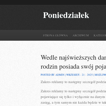
Poniedziałek
STRONA GŁÓWNA
ARCHIWUM
KATEGO
Wedle najświeższych da
rodzin posiada swój poj
POSTED BY ADMIN | WRZESIEŃ - 21 - 2025 |
MOŻLIW
Zakres reklamy to następny szczegół podz
Zakres reklamy to następny szczegół podzia
pojawiające się tylko i wyłącznie na danym
zasięg, a tym samym nie każda będzie w tak