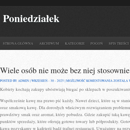
Poniedziałek
STRONA GŁÓWNA
ARCHIWUM
KATEGORIE
POGOŃ
SPIS TREŚCI
Wiele osób nie może bez niej stosowni
WIELE
POSTED BY ADMIN | WRZESIEŃ - 30 - 2025 |
MOŻLIWOŚĆ KOMENTOWANIA
ZOSTAŁA
OSÓB
Kobiety kochają zakupy ubóstwiają biegać po sklepach w poszukiwani
NIE
MOŻE
BEZ
Współcześnie kawę ma prawo pić każdy. Nawet dzieci, które są w stan
NIEJ
STOSOWNI
oraz smakową kawę. Dla dorosłych właściwym rozwiązaniem problemu je
FUNKCJON
prawdziwy smak oraz aromat, który pobudza. Gdzie zakupić taką kawę?
punktów sprzedaży, które oferują gotowe towary lub półprodukty. Gotow
kawą pozyskamy w kafeterii bądź trafnej restauracji. Uważajmy na prz