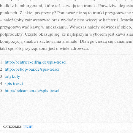
budki z hamburgerami, które też serwują ten trunek. Prawdziwi degusta
punktach. Z jakiej przyczyny? Ponieważ nie są to trunki przygotowan
– należałoby zainwestować oraz wydać nieco więcej w kafeterii. Jesteś
przygotowywać kawę w mieszkaniu. Wówczas należy odwiedzić sklep, k
półprodukty. Często okazuje się, że najlepszym wyborem jest kawa ziar
kompozycją smaku i zachowania aromatu. Dlatego cieszą się uznaniem
taki sposób przyrządzona jest o wiele zdrowsza.
1.
http://beatrice-eifrig.de/spis-tresci
2.
http://bebop-bar.de/spis-tresci
3.
artykuly
4.
spis tresci
5.
http://beicarsten.de/spis-tresci
CATEGORIES:
TYCHY