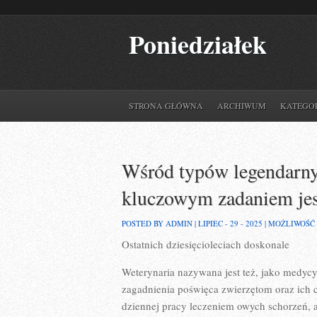
Poniedziałek
STRONA GŁÓWNA
ARCHIWUM
KATEGO
Wśród typów legendarnyc
kluczowym zadaniem jest
POSTED BY ADMIN | LIPIEC - 29 - 2025 |
MOŻLIWOŚĆ
Ostatnich dziesięcioleciach doskonale
Weterynaria nazywana jest też, jako medycy
zagadnienia poświęca zwierzętom oraz ich 
dziennej pracy leczeniem owych schorzeń, a 