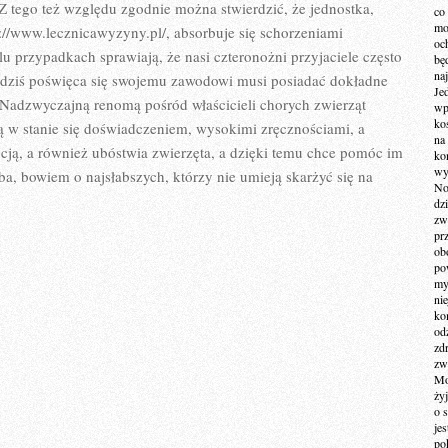
JEST
Z tego też względu zgodnie można stwierdzić, że jednostka,
co
STRATA
mo
tp://www.lecznicawyzyny.pl/, absorbuje się schorzeniami
PARU
och
u przypadkach sprawiają, że nasi czteronożni przyjaciele często
bę
na
i dziś poświęca się swojemu zawodowi musi posiadać dokładne
Je
 Nadzwyczajną renomą pośród właścicieli chorych zwierząt
wp
ko
są w stanie się doświadczeniem, wysokimi zręcznościami, a
na
ncją, a również ubóstwia zwierzęta, a dzięki temu chce pomóc im
ko
wy
ba, bowiem o najsłabszych, którzy nie umieją skarżyć się na
No
dz
zw
pr
ob
po
my
ni
kom
od
zd
zw
Mo
żyj
o 
je
po