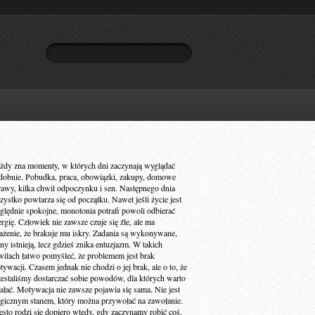
żdy zna momenty, w których dni zaczynają wyglądać
dobnie. Pobudka, praca, obowiązki, zakupy, domowe
rawy, kilka chwil odpoczynku i sen. Następnego dnia
zystko powtarza się od początku. Nawet jeśli życie jest
ględnie spokojne, monotonia potrafi powoli odbierać
ergię. Człowiek nie zawsze czuje się źle, ale ma
ażenie, że brakuje mu iskry. Zadania są wykonywane,
ny istnieją, lecz gdzieś znika entuzjazm. W takich
wilach łatwo pomyśleć, że problemem jest brak
ywacji. Czasem jednak nie chodzi o jej brak, ale o to, że
zestaliśmy dostarczać sobie powodów, dla których warto
iałać. Motywacja nie zawsze pojawia się sama. Nie jest
gicznym stanem, który można przywołać na zawołanie.
ęsto rodzi się dopiero wtedy, gdy zaczynamy robić coś,