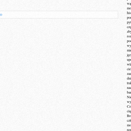
wą
mo
hi
CO
po
py
cz
zb
ro
po
wy
mi
ję
up
wł
ci
za
dn
tr
na
ba
Ni
wy
Cz
ci
Br
cz
mo
re