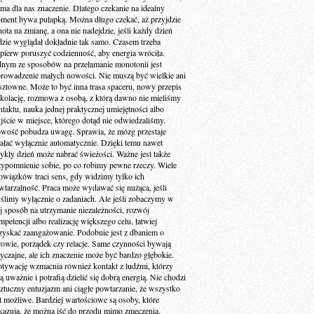
 ma dla nas znaczenie. Dlatego czekanie na idealny
ment bywa pułapką. Można długo czekać, aż przyjdzie
ota na zmianę, a ona nie nadejdzie, jeśli każdy dzień
dzie wyglądał dokładnie tak samo. Czasem trzeba
jpierw poruszyć codzienność, aby energia wróciła.
dnym ze sposobów na przełamanie monotonii jest
rowadzenie małych nowości. Nie muszą być wielkie ani
sztowne. Może to być inna trasa spaceru, nowy przepis
 kolację, rozmowa z osobą, z którą dawno nie mieliśmy
ntaktu, nauka jednej praktycznej umiejętności albo
jście w miejsce, którego dotąd nie odwiedzaliśmy.
wość pobudza uwagę. Sprawia, że mózg przestaje
iałać wyłącznie automatycznie. Dzięki temu nawet
ykły dzień może nabrać świeżości. Ważne jest także
zypomnienie sobie, po co robimy pewne rzeczy. Wiele
owiązków traci sens, gdy widzimy tylko ich
wtarzalność. Praca może wydawać się nużąca, jeśli
ślimy wyłącznie o zadaniach. Ale jeśli zobaczymy w
ej sposób na utrzymanie niezależności, rozwój
petencji albo realizację większego celu, łatwiej
zyskać zaangażowanie. Podobnie jest z dbaniem o
rowie, porządek czy relacje. Same czynności bywają
yczajne, ale ich znaczenie może być bardzo głębokie.
tywację wzmacnia również kontakt z ludźmi, którzy
ą uważnie i potrafią dzielić się dobrą energią. Nie chodzi
sztuczny entuzjazm ani ciągłe powtarzanie, że wszystko
st możliwe. Bardziej wartościowe są osoby, które
kazują, że można iść do przodu mimo zmęczenia,