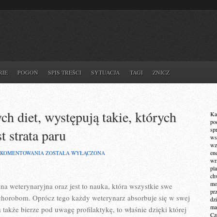
RIE
POGOŃ
SPIS TREŚCI
SYTUACJA
TAGI
ZNICZ
h diet, występują takie, których
Ka
po
sp
 strata paru
ws
wz
WŚRÓD
en
 KOMENTOWANIA
ZOSTAŁA WYŁĄCZONA
TYPÓW
wr
LEGENDARNYCH
pla
DIET,
ch
WYSTĘPUJĄ
mot
na weterynaryjna oraz jest to nauka, która wszystkie swe
TAKIE,
pr
KTÓRYCH
chorobom. Oprócz tego każdy weterynarz absorbuje się w swej
dz
KLUCZOWYM
ma
także bierze pod uwagę profilaktykę, to właśnie dzięki której
ZADANIEM
Cz