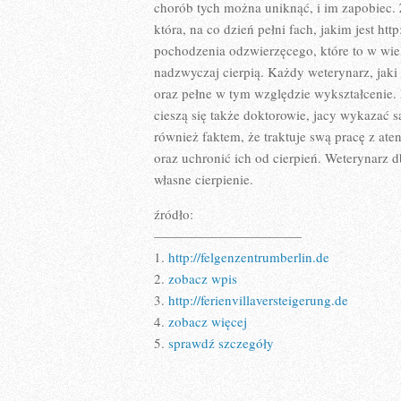
chorób tych można uniknąć, i im zapobiec. 
która, na co dzień pełni fach, jakim jest ht
pochodzenia odzwierzęcego, które to w wiel
nadzwyczaj cierpią. Każdy weterynarz, jak
oraz pełne w tym względzie wykształcenie.
cieszą się także doktorowie, jacy wykazać 
również faktem, że traktuje swą pracę z ate
oraz uchronić ich od cierpień. Weterynarz d
własne cierpienie.
źródło:
———————————
1.
http://felgenzentrumberlin.de
2.
zobacz wpis
3.
http://ferienvillaversteigerung.de
4.
zobacz więcej
5.
sprawdź szczegóły