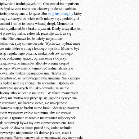
tpliwości i trudniejszych dni. Czasem takim impulsem
że być szczera rozmowa, ciekawy podcast, osobista
storia przeczytana w książce albo
blog inspiracyjny
który
maga zobaczyć, że wiele osób mierzy się z podobnymi
taniami i mimo to szuka własnej drogi. Monotonia
ęsto wynika także z braku wyzwań. Kiedy wszystko jest
yt przewidywalne, człowiek przestaje czuć, że się
zwija. Nie oznacza to, że należy natychmiast
dejmować ryzykowne decyzje. Wystarczy wybrać małe
zwanie, które wymaga lekkiego wysiłku. Może to być
esiąc regularnego pisania, nauka podstaw nowego
zyka, codzienny spacer, ograniczenie słodyczy,
orządkowanie finansów albo stworzenie czegoś
asnego. Wyzwanie powinno być realne, ale na tyle
ekawe, aby budziło zaangażowanie. Trzeba też
akceptować, że motywacja bywa zmienna. Nie każdego
ia będzie nam się chciało. To normalne. Błędem jest
aktowanie słabszych dni jako dowodu, że się nie
dajemy albo że cel nie ma sensu. W takich momentach
rdziej niż motywacja przydaje się łagodna dyscyplina.
e surowość, nie karanie siebie, ale umiejętność
konania małego kroku mimo braku idealnego nastroju.
asem wystarczy zrobić minimum, aby nie zerwać
ągłości. Ogromne znaczenie ma również odpoczynek.
ak motywacji bywa mylony z przemęczeniem. Jeśli
łowiek od dawna działa ponad siły, żadna technika
tywacyjna nie pomoże tak dobrze jak sen, cisza i
generacja. Warto nauczyć się rozpoznawać, czy naprawdę