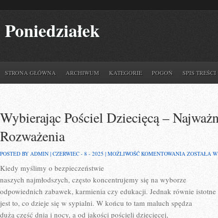
Poniedziałek
STRONA GŁÓWNA
ARCHIWUM
KATEGORIE
POGOŃ
SPIS TREŚCI
Wybierając Pościel Dziecięcą – Najważn
Rozważenia
WYBIERAJĄ
POSTED BY ADMIN | CZERWIEC - 8 - 2025 |
MOŻLIWOŚĆ KOMENTOWANIA
ZOSTAŁA 
POŚCIEL
Kiedy myślimy o bezpieczeństwie
DZIECIĘCĄ
–
naszych najmłodszych, często koncentrujemy się na wyborze
NAJWAŻNIE
ASPEKTY
odpowiednich zabawek, karmienia czy edukacji. Jednak równie istotne
DO
jest to, co dzieje się w sypialni. W końcu to tam maluch spędza
ROZWAŻEN
dużą część dnia i nocy, a od jakości pościeli dziecięcej,