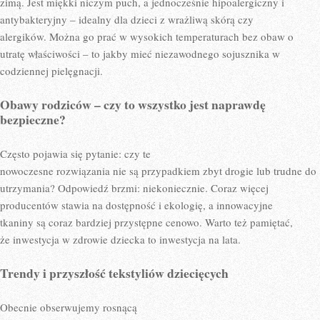
zimą. Jest miękki niczym puch, a jednocześnie hipoalergiczny i
antybakteryjny – idealny dla dzieci z wrażliwą skórą czy
alergików. Można go prać w wysokich temperaturach bez obaw o
utratę właściwości – to jakby mieć niezawodnego sojusznika w
codziennej pielęgnacji.
Obawy rodziców – czy to wszystko jest naprawdę
bezpieczne?
Często pojawia się pytanie: czy te
nowoczesne rozwiązania nie są przypadkiem zbyt drogie lub trudne do
utrzymania? Odpowiedź brzmi: niekoniecznie. Coraz więcej
producentów stawia na dostępność i ekologię, a innowacyjne
tkaniny są coraz bardziej przystępne cenowo. Warto też pamiętać,
że inwestycja w zdrowie dziecka to inwestycja na lata.
Trendy i przyszłość tekstyliów dziecięcych
Obecnie obserwujemy rosnącą