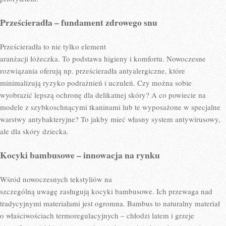
Prześcieradła – fundament zdrowego snu
Prześcieradła to nie tylko element
aranżacji łóżeczka. To podstawa higieny i komfortu. Nowoczesne
rozwiązania oferują np. prześcieradła antyalergiczne, które
minimalizują ryzyko podrażnień i uczuleń. Czy można sobie
wyobrazić lepszą ochronę dla delikatnej skóry? A co powiecie na
modele z szybkoschnącymi tkaninami lub te wyposażone w specjalne
warstwy antybakteryjne? To jakby mieć własny system antywirusowy,
ale dla skóry dziecka.
Kocyki bambusowe – innowacja na rynku
Wśród nowoczesnych tekstyliów na
szczególną uwagę zasługują kocyki bambusowe. Ich przewaga nad
tradycyjnymi materiałami jest ogromna. Bambus to naturalny materiał
o właściwościach termoregulacyjnych – chłodzi latem i grzeje