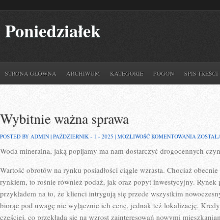
Poniedziałek
STRONA GŁÓWNA
ARCHIWUM
KATEGORIE
POGOŃ
SPIS TREŚCI
Wybitnie ważna sprawa
WYBITN
POSTED BY ADMIN | PAŹDZIERNIK - 1 - 2025 |
MOŻLIWOŚĆ KOMENTOWANIA
ZOSTAŁ
WAŻNA
Woda mineralna, jaką popijamy ma nam dostarczyć drogocennych czyn
SPRAWA
Wartość obrotów na rynku posiadłości ciągle wzrasta. Chociaż obecni
rynkiem, to rośnie również podaż, jak oraz popyt inwestycyjny. Rynek p
przykładem na to, że klienci intrygują się przede wszystkim nowoczesn
biorąc pod uwagę nie wyłącznie ich cenę, jednak też lokalizację. Kredy
częściej, co przekłada się na wzrost zainteresowań nowymi mieszkani