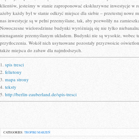
klientów, jesteśmy w stanie zaproponować ekskluzywne inwestycje w ro
ażeby każdy był w stanie odkryć miejsce dla siebie – przetestuj nowe 
nas inwestycje są w pełni przemyślane, tak, aby pozwoliły na zamies
Nowoczesne wielorodzinne budynki wyróżniają się nie tylko niebanalną 
nienagannie przemyślanym układem. Budynki nie są wysokie, wobec te
przytłoczenia. Wokół nich usytuowane pozostały przyzwoicie oświetlone 
także miejsca do zabaw dla najmłodszych.
1.
spis tresci
2.
felietony
3.
mapa strony
4.
teksty
5.
http://berlin-zauberland.de/spis-tresci
CATEGORIES:
TROPIKI MARZEŃ