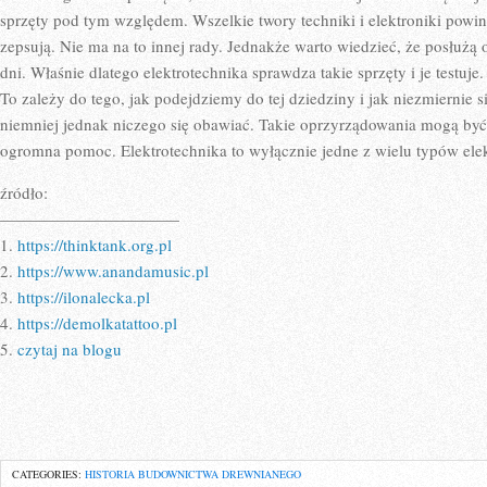
sprzęty pod tym względem. Wszelkie twory techniki i elektroniki powi
zepsują. Nie ma na to innej rady. Jednakże warto wiedzieć, że posłużą on
dni. Właśnie dlatego elektrotechnika sprawdza takie sprzęty i je testu
To zależy do tego, jak podejdziemy do tej dziedziny i jak niezmiernie
niemniej jednak niczego się obawiać. Takie oprzyrządowania mogą być 
ogromna pomoc. Elektrotechnika to wyłącznie jedne z wielu typów elek
źródło:
———————————
1.
https://thinktank.org.pl
2.
https://www.anandamusic.pl
3.
https://ilonalecka.pl
4.
https://demolkatattoo.pl
5.
czytaj na blogu
CATEGORIES:
HISTORIA BUDOWNICTWA DREWNIANEGO