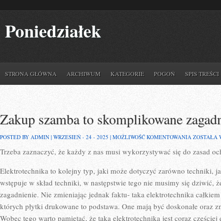
Poniedziałek
STRONA GŁÓWNA
ARCHIWUM
KATEGORIE
POGOŃ
SPIS TREŚCI
Zakup szamba to skomplikowane zagadn
ZAKUP
POSTED BY ADMIN | WRZESIEŃ - 24 - 2025 |
MOŻLIWOŚĆ KOMENTOWANIA
ZOSTAŁA
SZAMBA
Trzeba zaznaczyć, że każdy z nas musi wykorzystywać się do zasad o
TO
SKOMPLIK
ZAGADNIE
Elektrotechnika to kolejny typ, jaki może dotyczyć zarówno techniki, ja
wstępuje w skład techniki, w następstwie tego nie musimy się dziwić, że
zagadnienie. Nie zmieniając jednak faktu- taka elektrotechnika całkie
których płytki drukowane to podstawa. One mają być doskonałe oraz zn
Wobec tego warto pamiętać, że taka elektrotechnika jest coraz częściej