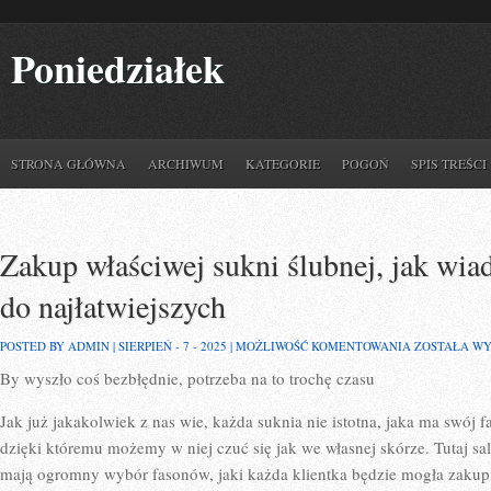
Poniedziałek
STRONA GŁÓWNA
ARCHIWUM
KATEGORIE
POGOŃ
SPIS TREŚCI
Zakup właściwej sukni ślubnej, jak wia
do najłatwiejszych
ZAKUP
POSTED BY ADMIN | SIERPIEŃ - 7 - 2025 |
MOŻLIWOŚĆ KOMENTOWANIA
ZOSTAŁA W
WŁAŚCIWEJ
By wyszło coś bezbłędnie, potrzeba na to trochę czasu
SUKNI
ŚLUBNEJ,
JAK
Jak już jakakolwiek z nas wie, każda suknia nie istotna, jaka ma swój fa
WIADOMO
NIE
dzięki któremu możemy w niej czuć się jak we własnej skórze. Tutaj sal
PRZYSTAJE
mają ogromny wybór fasonów, jaki każda klientka będzie mogła zakup
DO