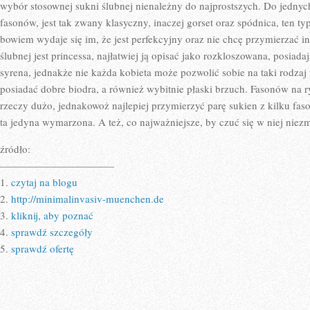
NAJŁATWIEJ
wybór stosownej sukni ślubnej nienależny do najprostszych. Do jednyc
fasonów, jest tak zwany klasyczny, inaczej gorset oraz spódnica, ten ty
bowiem wydaje się im, że jest perfekcyjny oraz nie chcę przymierzać 
ślubnej jest princessa, najłatwiej ją opisać jako rozkloszowana, posiada
syrena, jednakże nie każda kobieta może pozwolić sobie na taki rodzaj 
posiadać dobre biodra, a również wybitnie płaski brzuch. Fasonów na 
rzeczy dużo, jednakowoż najlepiej przymierzyć parę sukien z kilku faso
ta jedyna wymarzona. A też, co najważniejsze, by czuć się w niej niezm
źródło:
———————————
1.
czytaj na blogu
2.
http://minimalinvasiv-muenchen.de
3.
kliknij, aby poznać
4.
sprawdź szczegóły
5.
sprawdź ofertę