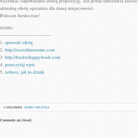
wyszukać odpowiednio dobrą propozycję. Ten portal umożliwia zaoszc
aktualną ofertę operatora dla danej miejscowości.
Polecam Serdecznie!
źródło:
———————————
1.
sprawdź ofertę
2.
http://axesslimousine.com
3.
http://backtohappybook.com
4.
przeczytaj wpis
5.
zobacz, jak to działa
CATEGORIES:
AUDIO I MUZYKA
Comments are closed.