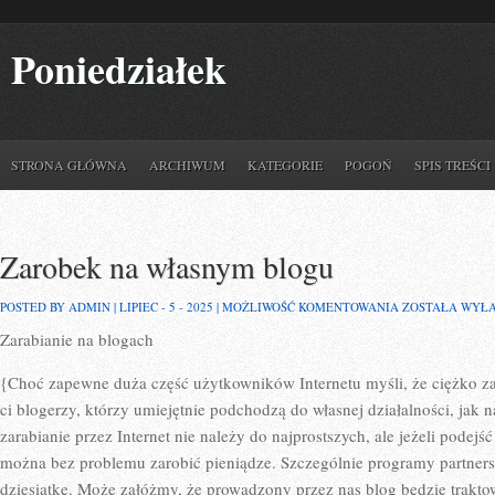
Poniedziałek
STRONA GŁÓWNA
ARCHIWUM
KATEGORIE
POGOŃ
SPIS TREŚCI
Zarobek na własnym blogu
ZAROBEK
POSTED BY ADMIN | LIPIEC - 5 - 2025 |
MOŻLIWOŚĆ KOMENTOWANIA
ZOSTAŁA WYŁ
NA
Zarabianie na blogach
WŁASNYM
BLOGU
{Choć zapewne duża część użytkowników Internetu myśli, że ciężko zara
ci blogerzy, którzy umiejętnie podchodzą do własnej działalności, jak 
zarabianie przez Internet nie należy do najprostszych, ale jeżeli podej
można bez problemu zarobić pieniądze. Szczególnie programy partner
dziesiątkę. Może załóżmy, że prowadzony przez nas blog będzie trakto