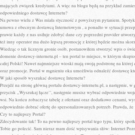
mających związek kredytami. A więc na blogu będą na przykład zamie
odpowiedniego dostawcę Internetu?
Na pewno wielu z Was miała styczność z powyższym pytaniem. Spotyk
umowa z obecnym dostawcą Internetowym , a ponadto w sytuacji prze
prawie każdy z nas usiłuje zdobyć dane czy poprzedni provider utworzy
też inny operator ma dużo lepszą promocję z której będzie można skorz
Wiedząc o tak licznym gronie osób, postanowiłem stworzyć wpis o świ
domenie dostawcy-internetu.pl – ten portal to miejsce, w którym skupi
całej Polski! Nawet najmniejsze wioski mają swoją podstronę na której
oraz promocje. Portal w mgnieniu oka umożliwia odnaleźć dostawcę któ
W jaki sposób wyszukać dostawcę Internetu?
Przejdź na stronę główną portalu dostawcy-internetu.pl, a następnie, w
przycisk ,,Wyszukaj łącze’’, następnie musisz wybrać odpowiednie woj
wsi. Na końcu zobaczysz tabelę z ofertami oraz dodatkowo cenami, wys
odpowiednio dobrać ofertę do spersonalizowanych potrzeb. Prawda, że 
Czy to najlepszy Portal?
Zdecydowanie tak! To na pewno najlepszy portal tego typu, który sp
Tobie go polecić. Sam nieraz mam dość wpisywania słów: Internet Poz