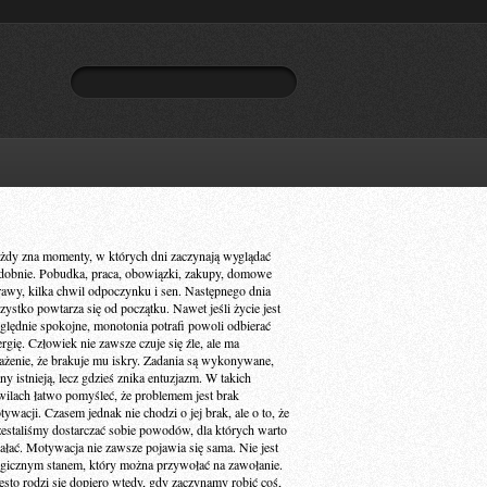
żdy zna momenty, w których dni zaczynają wyglądać
dobnie. Pobudka, praca, obowiązki, zakupy, domowe
rawy, kilka chwil odpoczynku i sen. Następnego dnia
zystko powtarza się od początku. Nawet jeśli życie jest
ględnie spokojne, monotonia potrafi powoli odbierać
ergię. Człowiek nie zawsze czuje się źle, ale ma
ażenie, że brakuje mu iskry. Zadania są wykonywane,
ny istnieją, lecz gdzieś znika entuzjazm. W takich
wilach łatwo pomyśleć, że problemem jest brak
ywacji. Czasem jednak nie chodzi o jej brak, ale o to, że
zestaliśmy dostarczać sobie powodów, dla których warto
iałać. Motywacja nie zawsze pojawia się sama. Nie jest
gicznym stanem, który można przywołać na zawołanie.
ęsto rodzi się dopiero wtedy, gdy zaczynamy robić coś,