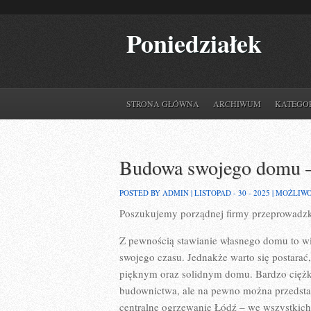
Poniedziałek
STRONA GŁÓWNA
ARCHIWUM
KATEGO
Budowa swojego domu –
POSTED BY ADMIN | LISTOPAD - 30 - 2025 |
MOŻLIW
Poszukujemy porządnej firmy przeprowadz
Z pewnością stawianie własnego domu to wi
swojego czasu. Jednakże warto się postara
pięknym oraz solidnym domu. Bardzo ciężk
budownictwa, ale na pewno można przedsta
centralne ogrzewanie Łódź – we wszystkich