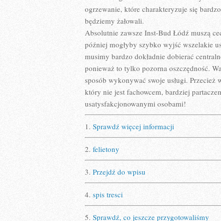
ogrzewanie, które charakteryzuje się bard
będziemy żałowali.
Absolutnie zawsze Inst-Bud Łódź muszą c
później mogłyby szybko wyjść wszelakie uste
musimy bardzo dokładnie dobierać centralne 
ponieważ to tylko pozorna oszczędność. War
sposób wykonywać swoje usługi. Przecież 
który nie jest fachowcem, bardziej partac
usatysfakcjonowanymi osobami!
1.
Sprawdź więcej informacji
2.
felietony
3.
Przejdź do wpisu
4.
spis tresci
5.
Sprawdź, co jeszcze przygotowaliśmy