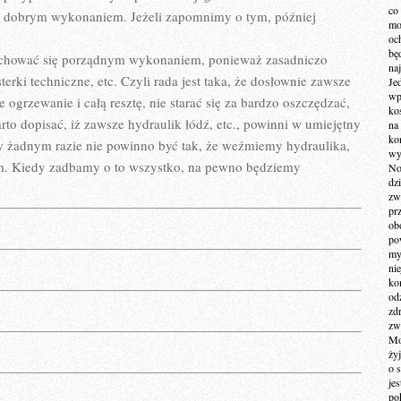
co
zo dobrym wykonaniem. Jeżeli zapomnimy o tym, później
mo
och
bę
echować się porządnym wykonaniem, ponieważ zasadniczo
na
rki techniczne, etc. Czyli rada jest taka, że dosłownie zawsze
Je
wp
ogrzewanie i całą resztę, nie starać się za bardzo oszczędzać,
ko
to dopisać, iż zawsze hydraulik łódź, etc., powinni w umiejętny
na
ko
w żadnym razie nie powinno być tak, że weźmiemy hydraulika,
wy
zem. Kiedy zadbamy o to wszystko, na pewno będziemy
No
dz
zw
pr
ob
po
my
ni
kom
od
zd
zw
Mo
żyj
o 
je
po