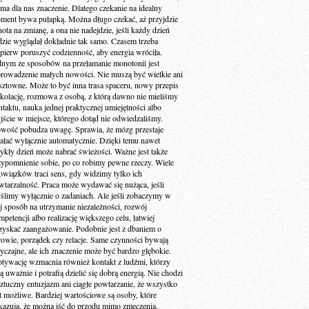
 ma dla nas znaczenie. Dlatego czekanie na idealny
ment bywa pułapką. Można długo czekać, aż przyjdzie
ota na zmianę, a ona nie nadejdzie, jeśli każdy dzień
dzie wyglądał dokładnie tak samo. Czasem trzeba
jpierw poruszyć codzienność, aby energia wróciła.
dnym ze sposobów na przełamanie monotonii jest
rowadzenie małych nowości. Nie muszą być wielkie ani
sztowne. Może to być inna trasa spaceru, nowy przepis
 kolację, rozmowa z osobą, z którą dawno nie mieliśmy
ntaktu, nauka jednej praktycznej umiejętności albo
jście w miejsce, którego dotąd nie odwiedzaliśmy.
wość pobudza uwagę. Sprawia, że mózg przestaje
iałać wyłącznie automatycznie. Dzięki temu nawet
ykły dzień może nabrać świeżości. Ważne jest także
zypomnienie sobie, po co robimy pewne rzeczy. Wiele
owiązków traci sens, gdy widzimy tylko ich
wtarzalność. Praca może wydawać się nużąca, jeśli
ślimy wyłącznie o zadaniach. Ale jeśli zobaczymy w
ej sposób na utrzymanie niezależności, rozwój
petencji albo realizację większego celu, łatwiej
zyskać zaangażowanie. Podobnie jest z dbaniem o
rowie, porządek czy relacje. Same czynności bywają
yczajne, ale ich znaczenie może być bardzo głębokie.
tywację wzmacnia również kontakt z ludźmi, którzy
ą uważnie i potrafią dzielić się dobrą energią. Nie chodzi
sztuczny entuzjazm ani ciągłe powtarzanie, że wszystko
st możliwe. Bardziej wartościowe są osoby, które
kazują, że można iść do przodu mimo zmęczenia,