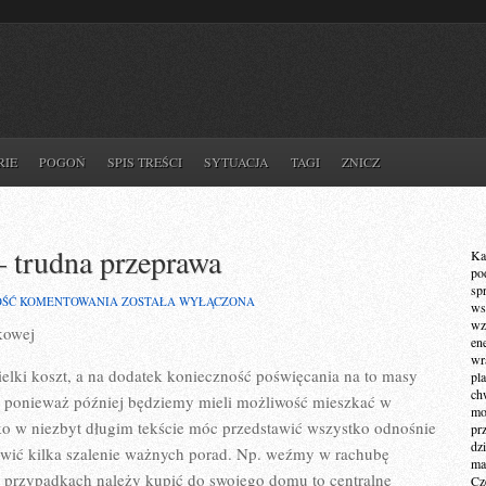
RIE
POGOŃ
SPIS TREŚCI
SYTUACJA
TAGI
ZNICZ
 trudna przeprawa
Ka
po
sp
BUDOWA
OŚĆ KOMENTOWANIA
ZOSTAŁA WYŁĄCZONA
ws
SWOJEGO
wz
kowej
DOMU
en
–
wr
TRUDNA
elki koszt, a na dodatek konieczność poświęcania na to masy
pla
PRZEPRAWA
ch
ć, ponieważ później będziemy mieli możliwość mieszkać w
mot
o w niezbyt długim tekście móc przedstawić wszystko odnośnie
pr
dz
wić kilka szalenie ważnych porad. Np. weźmy w rachubę
ma
 przypadkach należy kupić do swojego domu to centralne
Cz