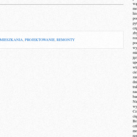
wą
mo
hi
po
py
cz
zb
ro
MIESZKANIA
,
PROJEKTOWANIE
,
REMONTY
po
wy
mi
ję
up
wł
ci
za
dn
tr
na
ba
Ni
wy
Cz
ci
Br
cz
mo
re