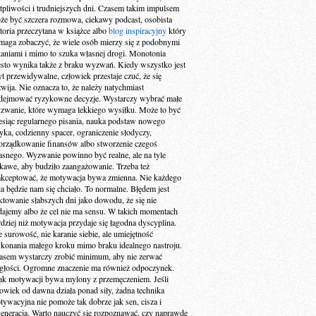
tpliwości i trudniejszych dni. Czasem takim impulsem
że być szczera rozmowa, ciekawy podcast, osobista
storia przeczytana w książce albo
blog inspiracyjny
który
maga zobaczyć, że wiele osób mierzy się z podobnymi
taniami i mimo to szuka własnej drogi. Monotonia
ęsto wynika także z braku wyzwań. Kiedy wszystko jest
yt przewidywalne, człowiek przestaje czuć, że się
zwija. Nie oznacza to, że należy natychmiast
dejmować ryzykowne decyzje. Wystarczy wybrać małe
zwanie, które wymaga lekkiego wysiłku. Może to być
esiąc regularnego pisania, nauka podstaw nowego
zyka, codzienny spacer, ograniczenie słodyczy,
orządkowanie finansów albo stworzenie czegoś
asnego. Wyzwanie powinno być realne, ale na tyle
ekawe, aby budziło zaangażowanie. Trzeba też
akceptować, że motywacja bywa zmienna. Nie każdego
ia będzie nam się chciało. To normalne. Błędem jest
aktowanie słabszych dni jako dowodu, że się nie
dajemy albo że cel nie ma sensu. W takich momentach
rdziej niż motywacja przydaje się łagodna dyscyplina.
e surowość, nie karanie siebie, ale umiejętność
konania małego kroku mimo braku idealnego nastroju.
asem wystarczy zrobić minimum, aby nie zerwać
ągłości. Ogromne znaczenie ma również odpoczynek.
ak motywacji bywa mylony z przemęczeniem. Jeśli
łowiek od dawna działa ponad siły, żadna technika
tywacyjna nie pomoże tak dobrze jak sen, cisza i
generacja. Warto nauczyć się rozpoznawać, czy naprawdę