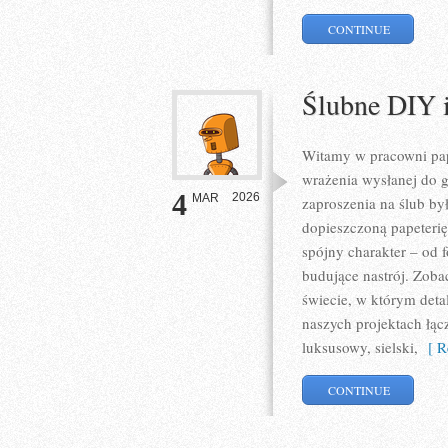
CONTINUE
Ślubne DIY 
Witamy w pracowni pape
wrażenia wysłanej do go
4
2026
MAR
zaproszenia na ślub by
dopieszczoną papeterię
spójny charakter – od 
budujące nastrój. Zobac
świecie, w którym detal
naszych projektach łą
luksusowy, sielski,
[ Re
CONTINUE