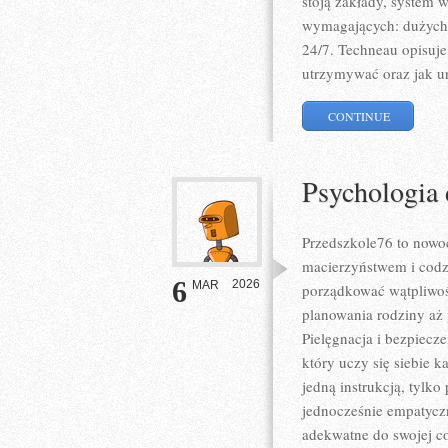
stoją zakłady, system 
wymagających: dużych o
24/7. Techneau opisuje,
utrzymywać oraz jak u
CONTINUE
Psychologia 
Przedszkole76 to nowoc
macierzyństwem i codz
6
2026
MAR
porządkować wątpliwośc
planowania rodziny aż 
Pielęgnacja i bezpiecz
który uczy się siebie k
jedną instrukcją, tylk
jednocześnie empatyczn
adekwatne do swojej c