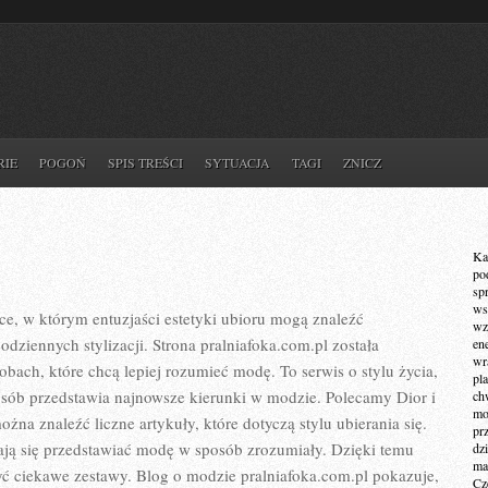
RIE
POGOŃ
SPIS TREŚCI
SYTUACJA
TAGI
ZNICZ
Ka
po
sp
ws
ce, w którym entuzjaści estetyki ubioru mogą znaleźć
wz
dziennych stylizacji. Strona pralniafoka.com.pl została
en
wr
obach, które chcą lepiej rozumieć modę. To serwis o stylu życia,
pla
osób przedstawia najnowsze kierunki w modzie. Polecamy Dior i
ch
mot
ożna znaleźć liczne artykuły, które dotyczą stylu ubierania się.
pr
rają się przedstawiać modę w sposób zrozumiały. Dzięki temu
dz
ma
ć ciekawe zestawy. Blog o modzie pralniafoka.com.pl pokazuje,
Cz