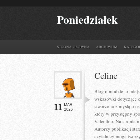
Poniedziałek
STRONA GŁÓWNA
ARCHIWUM
KATEGO
Celine
Blog o modzie to miejs
wskazówki dotyczące co
11
MAR
stworzona z myślą o os
2026
który w przystępny sp
Valentino. Na stronie m
Autorzy publikacji sta
czytelnicy mogą tworzy