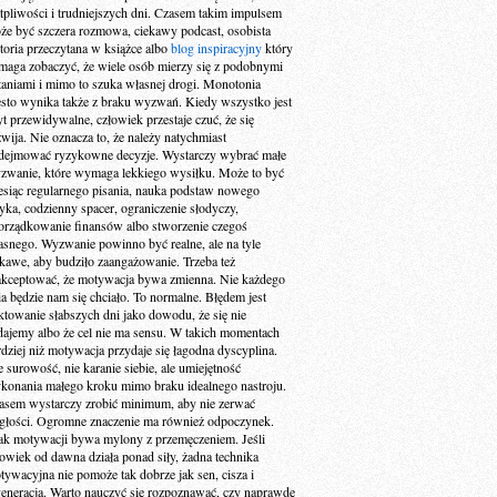
tpliwości i trudniejszych dni. Czasem takim impulsem
że być szczera rozmowa, ciekawy podcast, osobista
storia przeczytana w książce albo
blog inspiracyjny
który
maga zobaczyć, że wiele osób mierzy się z podobnymi
taniami i mimo to szuka własnej drogi. Monotonia
ęsto wynika także z braku wyzwań. Kiedy wszystko jest
yt przewidywalne, człowiek przestaje czuć, że się
zwija. Nie oznacza to, że należy natychmiast
dejmować ryzykowne decyzje. Wystarczy wybrać małe
zwanie, które wymaga lekkiego wysiłku. Może to być
esiąc regularnego pisania, nauka podstaw nowego
zyka, codzienny spacer, ograniczenie słodyczy,
orządkowanie finansów albo stworzenie czegoś
asnego. Wyzwanie powinno być realne, ale na tyle
ekawe, aby budziło zaangażowanie. Trzeba też
akceptować, że motywacja bywa zmienna. Nie każdego
ia będzie nam się chciało. To normalne. Błędem jest
aktowanie słabszych dni jako dowodu, że się nie
dajemy albo że cel nie ma sensu. W takich momentach
rdziej niż motywacja przydaje się łagodna dyscyplina.
e surowość, nie karanie siebie, ale umiejętność
konania małego kroku mimo braku idealnego nastroju.
asem wystarczy zrobić minimum, aby nie zerwać
ągłości. Ogromne znaczenie ma również odpoczynek.
ak motywacji bywa mylony z przemęczeniem. Jeśli
łowiek od dawna działa ponad siły, żadna technika
tywacyjna nie pomoże tak dobrze jak sen, cisza i
generacja. Warto nauczyć się rozpoznawać, czy naprawdę