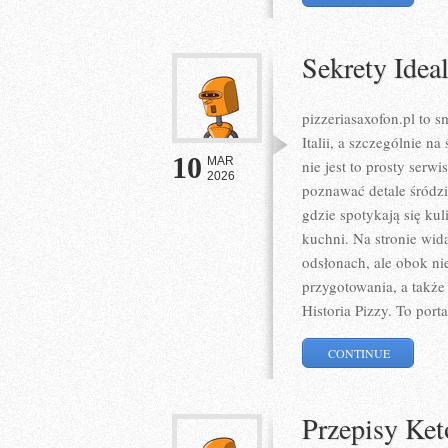
Sekrety Idea
pizzeriasaxofon.pl to 
Italii, a szczególnie n
10
MAR
nie jest to prosty serw
2026
poznawać detale śródz
gdzie spotykają się kul
kuchni. Na stronie wid
odsłonach, ale obok ni
przygotowania, a także z
Historia Pizzy. To porta
CONTINUE
Przepisy Ket