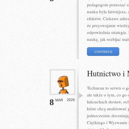
pedagogom poruszać si
nauka była łatwiejsza,
efektów. Ciekawe adres
że przyswajanie wiedzy
odpowiednia strategia.
naukę, jak rozbijać mat
CONTINUE
Hutnictwo i 
Techneau to serwis o g
ale także o tym, co go 
8
2026
MAR
łańcuchach dostaw, och
które chcą analizować 
jednocześnie doceniaj
Ciężkiego i Wyzwania 