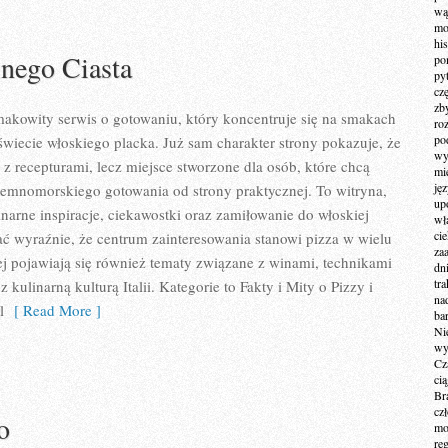
wą
mo
hi
lnego Ciasta
po
py
cz
zb
smakowity serwis o gotowaniu, który koncentruje się na smakach
ro
po
a świecie włoskiego placka. Już sam charakter strony pokazuje, że
wy
is z recepturami, lecz miejsce stworzone dla osób, które chcą
mi
ję
iemnomorskiego gotowania od strony praktycznej. To witryna,
up
inarne inspiracje, ciekawostki oraz zamiłowanie do włoskiej
wł
ci
ać wyraźnie, że centrum zainteresowania stanowi pizza w wielu
za
ej pojawiają się również tematy związane z winami, technikami
dn
tr
 kulinarną kulturą Italii. Kategorie to Fakty i Mity o Pizzy i
na
l
[ Read More ]
ba
Ni
wy
Cz
ci
Br
cz
o
mo
re