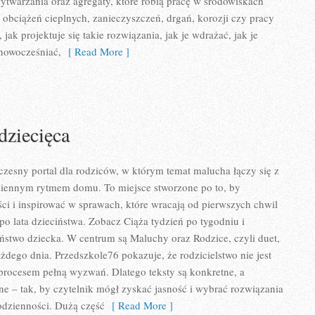
wytwarzania oraz agregaty, które robią pracę w środowiskach
bciążeń cieplnych, zanieczyszczeń, drgań, korozji czy pracy
 jak projektuje się takie rozwiązania, jak je wdrażać, jak je
nowocześniać,
[ Read More ]
dziecięca
zesny portal dla rodziców, w którym temat malucha łączy się z
iennym rytmem domu. To miejsce stworzone po to, by
i i inspirować w sprawach, które wracają od pierwszych chwil
po lata dzieciństwa. Zobacz Ciąża tydzień po tygodniu i
eństwo dziecka. W centrum są Maluchy oraz Rodzice, czyli duet,
ażdego dnia. Przedszkole76 pokazuje, że rodzicielstwo nie jest
o procesem pełną wyzwań. Dlatego teksty są konkretne, a
e – tak, by czytelnik mógł zyskać jasność i wybrać rozwiązania
odzienności. Dużą część
[ Read More ]