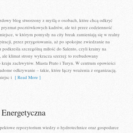
azdowy blog stworzony z myślą o osobach, które chcą odkryć
z pryzmat pocztówkowych kadrów, ale też przez codzienność
 miejsce, w którym pomysły na city break zamieniają się w realny
spiracji, przez przygotowania, aż po spokojne zwiedzanie na
 podkreśla szczególną miłość do Salento, czyli krainy na
, ale klimat strony wykracza szerzej: to rozbudowany
ko kraju zachwytów. Miasta Prato i Turyn. W centrum opowieści
iadome odkrywanie – takie, które łączy wrażenia z organizacją.
iejsc i
[ Read More ]
 Energetyczna
aspektowe repozytorium wiedzy o hydrotechnice oraz gospodarce