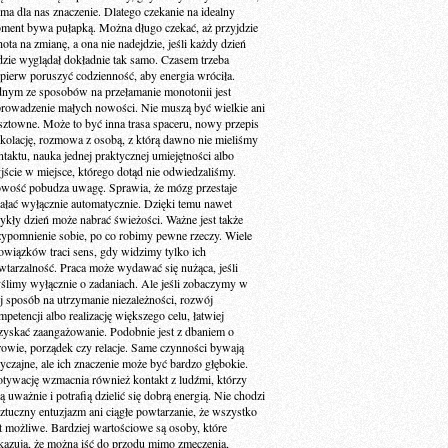
 ma dla nas znaczenie. Dlatego czekanie na idealny
ment bywa pułapką. Można długo czekać, aż przyjdzie
ota na zmianę, a ona nie nadejdzie, jeśli każdy dzień
dzie wyglądał dokładnie tak samo. Czasem trzeba
jpierw poruszyć codzienność, aby energia wróciła.
dnym ze sposobów na przełamanie monotonii jest
rowadzenie małych nowości. Nie muszą być wielkie ani
sztowne. Może to być inna trasa spaceru, nowy przepis
 kolację, rozmowa z osobą, z którą dawno nie mieliśmy
ntaktu, nauka jednej praktycznej umiejętności albo
jście w miejsce, którego dotąd nie odwiedzaliśmy.
wość pobudza uwagę. Sprawia, że mózg przestaje
iałać wyłącznie automatycznie. Dzięki temu nawet
ykły dzień może nabrać świeżości. Ważne jest także
zypomnienie sobie, po co robimy pewne rzeczy. Wiele
owiązków traci sens, gdy widzimy tylko ich
wtarzalność. Praca może wydawać się nużąca, jeśli
ślimy wyłącznie o zadaniach. Ale jeśli zobaczymy w
ej sposób na utrzymanie niezależności, rozwój
petencji albo realizację większego celu, łatwiej
zyskać zaangażowanie. Podobnie jest z dbaniem o
rowie, porządek czy relacje. Same czynności bywają
yczajne, ale ich znaczenie może być bardzo głębokie.
tywację wzmacnia również kontakt z ludźmi, którzy
ą uważnie i potrafią dzielić się dobrą energią. Nie chodzi
sztuczny entuzjazm ani ciągłe powtarzanie, że wszystko
st możliwe. Bardziej wartościowe są osoby, które
kazują, że można iść do przodu mimo zmęczenia,