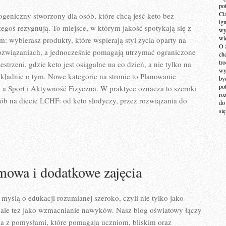
po
Ci
ogeniczny stworzony dla osób, które chcą jeść keto bez
ig
zegoś rezygnują. To miejsce, w którym jakość spotykają się z
wy
wi
: wybierasz produkty, które wspierają styl życia oparty na
O 
związaniach, a jednocześnie pomagają utrzymać ograniczone
ch
tr
estrzeni, gdzie keto jest osiągalne na co dzień, a nie tylko na
wy
dokładnie o tym. Nowe kategorie na stronie to Planowanie
by
po
 a Sport i Aktywność Fizyczna. W praktyce oznacza to szeroki
ro
ób na diecie LCHF: od keto słodyczy, przez rozwiązania do
do
si
mowa i dodatkowe zajęcia
 myślą o edukacji rozumianej szeroko, czyli nie tylko jako
, ale też jako wzmacnianie nawyków. Nasz blog oświatowy łączy
a z pomysłami, które pomagają uczniom, bliskim oraz