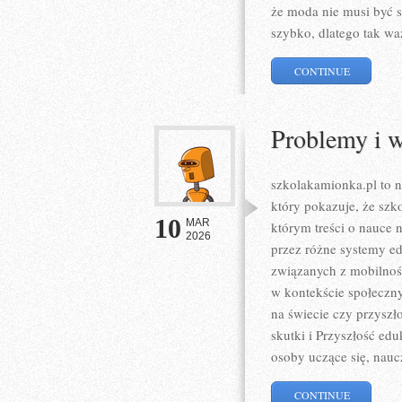
że moda nie musi być 
szybko, dlatego tak wa
CONTINUE
Problemy i 
szkolakamionka.pl to 
który pokazuje, że szk
10
MAR
którym treści o nauce 
2026
przez różne systemy ed
związanych z mobilnośc
w kontekście społeczn
na świecie czy przyszł
skutki i Przyszłość edu
osoby uczące się, naucz
CONTINUE