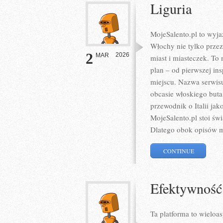
Liguria
MojeSalento.pl to wyj
Włochy nie tylko prze
2
2026
MAR
miast i miasteczek. To
plan – od pierwszej in
miejscu. Nazwa serwisu
obcasie włoskiego buta
przewodnik o Italii ja
MojeSalento.pl stoi św
Dlatego obok opisów m
CONTINUE
Efektywność
Ta platforma to wielo