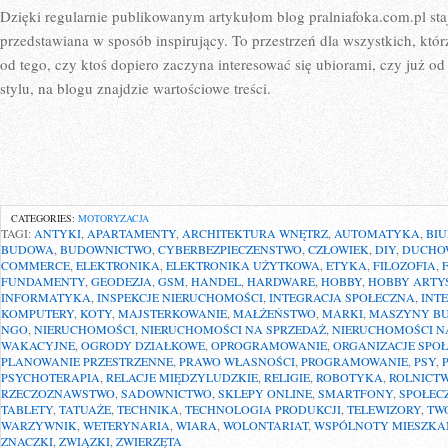
Dzięki regularnie publikowanym artykułom blog pralniafoka.com.pl sta
przedstawiana w sposób inspirujący. To przestrzeń dla wszystkich, któr
od tego, czy ktoś dopiero zaczyna interesować się ubiorami, czy już o
stylu, na blogu znajdzie wartościowe treści.
CATEGORIES:
MOTORYZACJA
TAGI:
ANTYKI
,
APARTAMENTY
,
ARCHITEKTURA WNĘTRZ
,
AUTOMATYKA
,
BI
BUDOWA
,
BUDOWNICTWO
,
CYBERBEZPIECZENSTWO
,
CZŁOWIEK
,
DIY
,
DUCHO
COMMERCE
,
ELEKTRONIKA
,
ELEKTRONIKA UŻYTKOWA
,
ETYKA
,
FILOZOFIA
,
FUNDAMENTY
,
GEODEZJA
,
GSM
,
HANDEL
,
HARDWARE
,
HOBBY
,
HOBBY ARTY
INFORMATYKA
,
INSPEKCJE NIERUCHOMOŚCI
,
INTEGRACJA SPOŁECZNA
,
INT
KOMPUTERY
,
KOTY
,
MAJSTERKOWANIE
,
MAŁŻEŃSTWO
,
MARKI
,
MASZYNY B
NGO
,
NIERUCHOMOŚCI
,
NIERUCHOMOŚCI NA SPRZEDAŻ
,
NIERUCHOMOŚCI 
WAKACYJNE
,
OGRODY DZIAŁKOWE
,
OPROGRAMOWANIE
,
ORGANIZACJE SPO
PLANOWANIE PRZESTRZENNE
,
PRAWO WŁASNOŚCI
,
PROGRAMOWANIE
,
PSY
,
PSYCHOTERAPIA
,
RELACJE MIĘDZYLUDZKIE
,
RELIGIE
,
ROBOTYKA
,
ROLNICT
RZECZOZNAWSTWO
,
SADOWNICTWO
,
SKLEPY ONLINE
,
SMARTFONY
,
SPOŁEC
TABLETY
,
TATUAŻE
,
TECHNIKA
,
TECHNOLOGIA PRODUKCJI
,
TELEWIZORY
,
TW
WARZYWNIK
,
WETERYNARIA
,
WIARA
,
WOLONTARIAT
,
WSPÓLNOTY MIESZKA
ZNACZKI
,
ZWIĄZKI
,
ZWIERZĘTA