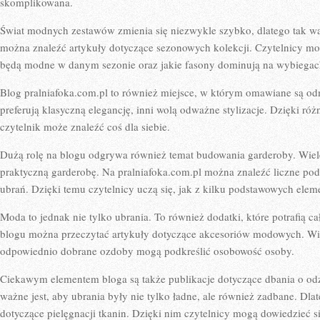
skomplikowana.
Świat modnych zestawów zmienia się niezwykle szybko, dlatego tak wa
można znaleźć artykuły dotyczące sezonowych kolekcji. Czytelnicy mog
będą modne w danym sezonie oraz jakie fasony dominują na wybiegac
Blog pralniafoka.com.pl to również miejsce, w którym omawiane są odm
preferują klasyczną elegancję, inni wolą odważne stylizacje. Dzięki r
czytelnik może znaleźć coś dla siebie.
Dużą rolę na blogu odgrywa również temat budowania garderoby. Wiele
praktyczną garderobę. Na pralniafoka.com.pl można znaleźć liczne po
ubrań. Dzięki temu czytelnicy uczą się, jak z kilku podstawowych ele
Moda to jednak nie tylko ubrania. To również dodatki, które potrafią c
blogu można przeczytać artykuły dotyczące akcesoriów modowych. Wie
odpowiednio dobrane ozdoby mogą podkreślić osobowość osoby.
Ciekawym elementem bloga są także publikacje dotyczące dbania o od
ważne jest, aby ubrania były nie tylko ładne, ale również zadbane. Dlat
dotyczące pielęgnacji tkanin. Dzięki nim czytelnicy mogą dowiedzieć si