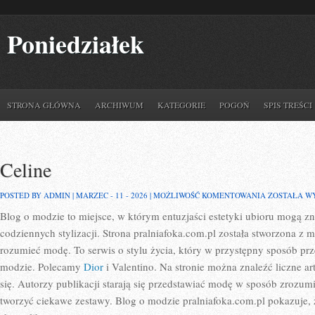
Poniedziałek
STRONA GŁÓWNA
ARCHIWUM
KATEGORIE
POGOŃ
SPIS TREŚCI
Celine
CELINE
POSTED BY ADMIN | MARZEC - 11 - 2026 |
MOŻLIWOŚĆ KOMENTOWANIA
ZOSTAŁA W
Blog o modzie to miejsce, w którym entuzjaści estetyki ubioru mogą 
codziennych stylizacji. Strona pralniafoka.com.pl została stworzona z m
rozumieć modę. To serwis o stylu życia, który w przystępny sposób pr
modzie. Polecamy
Dior
i Valentino. Na stronie można znaleźć liczne art
się. Autorzy publikacji starają się przedstawiać modę w sposób zrozum
tworzyć ciekawe zestawy. Blog o modzie pralniafoka.com.pl pokazuje,