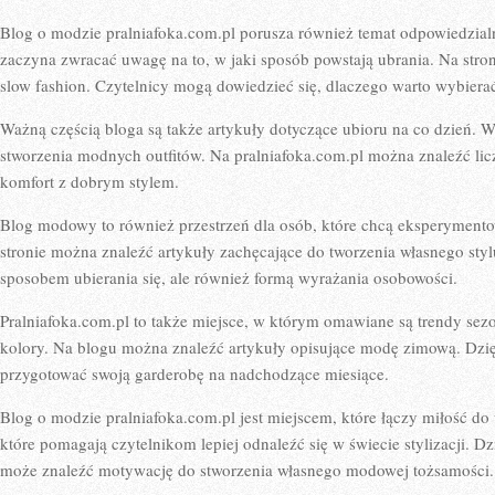
Blog o modzie pralniafoka.com.pl porusza również temat odpowiedzial
zaczyna zwracać uwagę na to, w jaki sposób powstają ubrania. Na stron
slow fashion. Czytelnicy mogą dowiedzieć się, dlaczego warto wybierać
Ważną częścią bloga są także artykuły dotyczące ubioru na co dzień. Wi
stworzenia modnych outfitów. Na pralniafoka.com.pl można znaleźć lic
komfort z dobrym stylem.
Blog modowy to również przestrzeń dla osób, które chcą eksperymen
stronie można znaleźć artykuły zachęcające do tworzenia własnego stylu
sposobem ubierania się, ale również formą wyrażania osobowości.
Pralniafoka.com.pl to także miejsce, w którym omawiane są trendy se
kolory. Na blogu można znaleźć artykuły opisujące modę zimową. Dzi
przygotować swoją garderobę na nadchodzące miesiące.
Blog o modzie pralniafoka.com.pl jest miejscem, które łączy miłość do u
które pomagają czytelnikom lepiej odnaleźć się w świecie stylizacji.
może znaleźć motywację do stworzenia własnego modowej tożsamości.