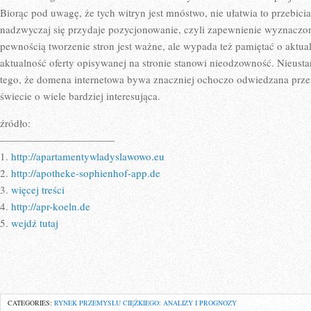
Biorąc pod uwagę, że tych witryn jest mnóstwo, nie ułatwia to przebic
nadzwyczaj się przydaje pozycjonowanie, czyli zapewnienie wyznaczonej
pewnością tworzenie stron jest ważne, ale wypada też pamiętać o aktual
aktualność oferty opisywanej na stronie stanowi nieodzowność. Nieust
tego, że domena internetowa bywa znaczniej ochoczo odwiedzana przez
świecie o wiele bardziej interesująca.
źródło:
———————————
1.
http://apartamentywladyslawowo.eu
2.
http://apotheke-sophienhof-app.de
3.
więcej treści
4.
http://apr-koeln.de
5.
wejdź tutaj
CATEGORIES:
RYNEK PRZEMYSŁU CIĘŻKIEGO: ANALIZY I PROGNOZY