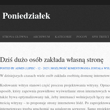
Poniedziałek
STRONA GŁÓWNA
ARCHIWUM
KATEGORIE
POGOŃ
SPIS TREŚCI
Dziś dużo osób zakłada własną stronę
DZIŚ
POSTED BY ADMIN | LIPIEC - 12 - 2025 |
MOŻLIWOŚĆ KOMENTOWANIA
ZOSTAŁA WY
DUŻO
W dzisiejszych czasach wiele osób zakłada osobistą domenę internetow
OSÓB
ZAKŁADA
WŁASNĄ
Kodowanie witryn stanowi część procesu projektowania witryny. Opra
STRONĘ
sposób, który zapewnia prawidłowe wyświetlanie stron internetowych w
także bywa optymalizowany tak, żeby internauci wolniejszych łączy mo
treścią witryny – to proponuje strony internetowe łódź. Po zaprojektow
internetowego trzeba uruchomić na ustalonym serwerze. Samo projekto