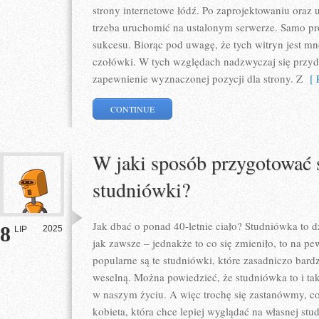
strony internetowe łódź. Po zaprojektowaniu oraz 
trzeba uruchomić na ustalonym serwerze. Samo pr
sukcesu. Biorąc pod uwagę, że tych witryn jest mnó
czołówki. W tych względach nadzwyczaj się przyd
zapewnienie wyznaczonej pozycji dla strony. Z
[ R
CONTINUE
W jaki sposób przygotować s
studniówki?
Jak dbać o ponad 40-letnie ciało? Studniówka to d
8
2025
LIP
jak zawsze – jednakże to co się zmieniło, to na p
popularne są te studniówki, które zasadniczo bard
weselną. Można powiedzieć, że studniówka to i ta
w naszym życiu. A więc trochę się zastanówmy, c
kobieta, która chce lepiej wyglądać na własnej st