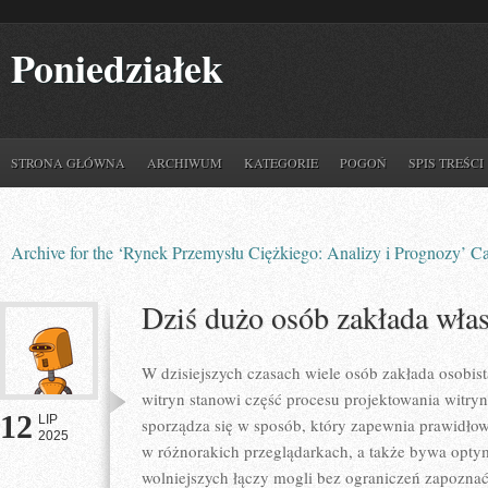
Poniedziałek
STRONA GŁÓWNA
ARCHIWUM
KATEGORIE
POGOŃ
SPIS TREŚCI
Archive for the ‘Rynek Przemysłu Ciężkiego: Analizy i Prognozy’ C
Dziś dużo osób zakłada włas
W dzisiejszych czasach wiele osób zakłada osobi
witryn stanowi część procesu projektowania witr
12
LIP
sporządza się w sposób, który zapewnia prawidłow
2025
w różnorakich przeglądarkach, a także bywa optym
wolniejszych łączy mogli bez ograniczeń zapoznać 