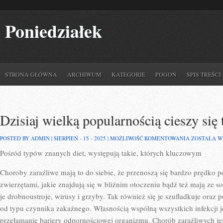
Poniedziałek
STRONA GŁÓWNA
ARCHIWUM
KATEGORIE
POGOŃ
SPIS TREŚCI
Dzisiaj wielką popularnością cieszy si
DZISIAJ
POSTED BY ADMIN | SIERPIEŃ - 15 - 2025 |
MOŻLIWOŚĆ KOMENTOWANIA
ZOSTAŁA 
WIELKĄ
Pośród typów znanych diet, występują takie, których kluczowym
POPULARNO
CIESZY
SIĘ
Choroby zaraźliwe mają to do siebie, że przenoszą się bardzo prędko 
TEMATYKA
ZWIĄZANA
zwierzętami, jakie znajdują się w bliźnim otoczeniu bądź też mają ze s
je drobnoustroje, wirusy i grzyby. Tak również się je szufladkuje oraz 
od typu czynnika zakaźnego. Własnością wspólną wszystkich infekcji j
przełamanie bariery odpornościowej organizmu. Chorób zaraźliwych je