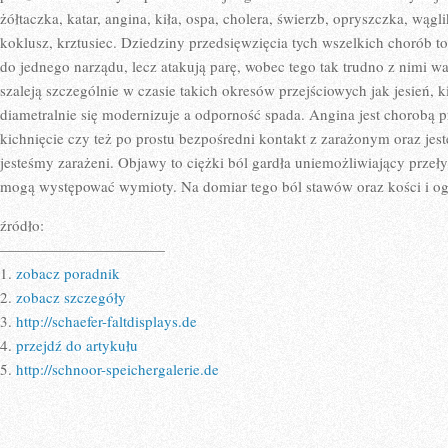
żółtaczka, katar, angina, kiła, ospa, cholera, świerzb, opryszczka, wągl
koklusz, krztusiec. Dziedziny przedsięwzięcia tych wszelkich chorób to 
do jednego narządu, lecz atakują parę, wobec tego tak trudno z nimi w
szaleją szczególnie w czasie takich okresów przejściowych jak jesień, 
diametralnie się modernizuje a odporność spada. Angina jest chorobą 
kichnięcie czy też po prostu bezpośredni kontakt z zarażonym oraz jes
jesteśmy zarażeni. Objawy to ciężki ból gardła uniemożliwiający przeły
mogą występować wymioty. Na domiar tego ból stawów oraz kości i ogó
źródło:
———————————
1.
zobacz poradnik
2.
zobacz szczegóły
3.
http://schaefer-faltdisplays.de
4.
przejdź do artykułu
5.
http://schnoor-speichergalerie.de