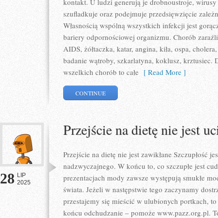
kontakt. U ludzi generują je drobnoustroje, wirusy 
szufladkuje oraz podejmuje przedsięwzięcie zależ
Własnością wspólną wszystkich infekcji jest gorąc
bariery odpornościowej organizmu. Chorób zaraźli
AIDS, żółtaczka, katar, angina, kiła, ospa, cholera
badanie wątroby, szkarlatyna, koklusz, krztusiec. 
wszelkich chorób to całe
[ Read More ]
CONTINUE
Przejście na dietę nie jest u
Przejście na dietę nie jest zawikłane Szczupłość j
nadzwyczajnego. W końcu to, co szczupłe jest cu
28
LIP
prezentacjach mody zawsze występują smukłe mode
2025
świata. Jeżeli w następstwie tego zaczynamy dostr
przestajemy się mieścić w ulubionych portkach, t
końcu odchudzanie – pomoże www.pazz.org.pl. To