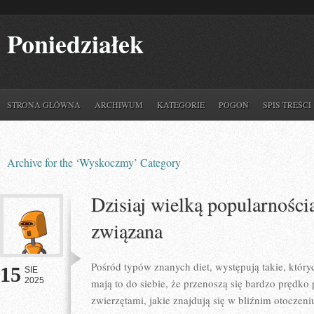
Poniedziałek
STRONA GŁÓWNA
ARCHIWUM
KATEGORIE
POGOŃ
SPIS TREŚCI
Archive for the ‘Wyskoczmy’ Category
Dzisiaj wielką popularności
związana
Pośród typów znanych diet, występują takie, któ
15
SIE
2025
mają to do siebie, że przenoszą się bardzo prędko
zwierzętami, jakie znajdują się w bliźnim otoczeni