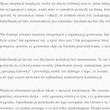
Sporo inspiracji znajdą też osoby na diecie roślinnej oraz te, które lub
nie rezygnujesz z mięsa, warto mieć w zanadrzu pomysły na dania, któr
sposób, by urozmaicić menu i odkryć, że roślinne może być zaskakują
JakieSmaki.pl taka różnorodność jest naturalna: kuchnia ma być dla ró
Nie brakuje również tematów związanych z organizacją gotowania. Jak 
byle czym? Jak ugotować raz, a zjeść dwa razy? Jak przygotować bazę
podejście sprawia, że gotowanie staje się bardziej przewidywalne, a
JakieSmaki.pl ma też coś dla fanów podejścia bez marnowania. To nie są
pomysły na wykorzystanie resztek, planowanie porcji, zamrażanie, prze
„sprzątają lodówkę” i pozwalają zrobić coś dobrego z tego, co zostało. 
a do tego często prowadzi do najbardziej smakowitych kombinacji.
Ważnym elementem są także teksty o sprzęcie kuchennym. Bo czasem 
patelnia, sensowna deska – robi ogromną różnicę w tym, czy gotowanie j
wygodne. JakieSmaki.pl podchodzi do tego rozsądnie: nie chodzi o to,
wiedzieć, co realnie pomaga, a co jest tylko marketingiem. Dzięki tem