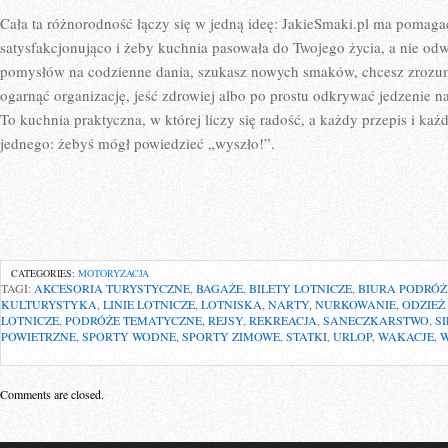
Cała ta różnorodność łączy się w jedną ideę: JakieSmaki.pl ma pomaga
satysfakcjonująco i żeby kuchnia pasowała do Twojego życia, a nie odwr
pomysłów na codzienne dania, szukasz nowych smaków, chcesz zrozumie
ogarnąć organizację, jeść zdrowiej albo po prostu odkrywać jedzenie n
To kuchnia praktyczna, w której liczy się radość, a każdy przepis i ka
jednego: żebyś mógł powiedzieć „wyszło!”.
CATEGORIES:
MOTORYZACJA
TAGI:
AKCESORIA TURYSTYCZNE
,
BAGAŻE
,
BILETY LOTNICZE
,
BIURA PODRÓŻ
KULTURYSTYKA
,
LINIE LOTNICZE
,
LOTNISKA
,
NARTY
,
NURKOWANIE
,
ODZIEŻ
LOTNICZE
,
PODRÓŻE TEMATYCZNE
,
REJSY
,
REKREACJA
,
SANECZKARSTWO
,
S
POWIETRZNE
,
SPORTY WODNE
,
SPORTY ZIMOWE
,
STATKI
,
URLOP
,
WAKACJE
,
W
Comments are closed.