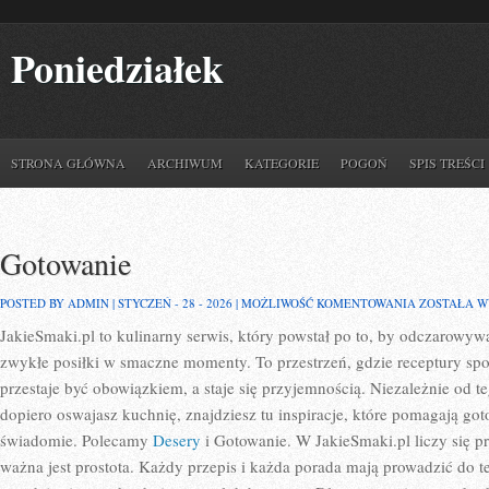
Poniedziałek
STRONA GŁÓWNA
ARCHIWUM
KATEGORIE
POGOŃ
SPIS TREŚCI
Gotowanie
GOTOWANI
POSTED BY ADMIN | STYCZEŃ - 28 - 2026 |
MOŻLIWOŚĆ KOMENTOWANIA
ZOSTAŁA 
JakieSmaki.pl to kulinarny serwis, który powstał po to, by odczarow
zwykłe posiłki w smaczne momenty. To przestrzeń, gdzie receptury spo
przestaje być obowiązkiem, a staje się przyjemnością. Niezależnie od te
dopiero oswajasz kuchnię, znajdziesz tu inspiracje, które pomagają goto
świadomie. Polecamy
Desery
i Gotowanie. W JakieSmaki.pl liczy się p
ważna jest prostota. Każdy przepis i każda porada mają prowadzić do te