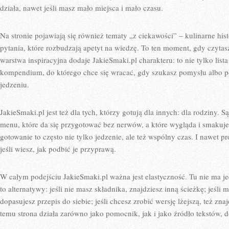
działa, nawet jeśli masz mało miejsca i mało czasu.
Na stronie pojawiają się również tematy „z ciekawości” – kulinarne his
pytania, które rozbudzają apetyt na wiedzę. To ten moment, gdy czytasz
warstwa inspiracyjna dodaje JakieSmaki.pl charakteru: to nie tylko list
kompendium, do którego chce się wracać, gdy szukasz pomysłu albo p
jedzeniu.
JakieSmaki.pl jest też dla tych, którzy gotują dla innych: dla rodziny. S
menu, które da się przygotować bez nerwów, a które wygląda i smakuj
gotowanie to często nie tylko jedzenie, ale też wspólny czas. I nawet p
jeśli wiesz, jak podbić je przyprawą.
W całym podejściu JakieSmaki.pl ważna jest elastyczność. Tu nie ma jed
to alternatywy: jeśli nie masz składnika, znajdziesz inną ścieżkę; jeśli m
dopasujesz przepis do siebie; jeśli chcesz zrobić wersję lżejszą, też zn
temu strona działa zarówno jako pomocnik, jak i jako źródło tekstów,