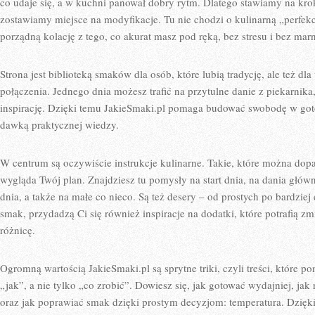
co udaje się, a w kuchni panował dobry rytm. Dlatego stawiamy na kro
zostawiamy miejsce na modyfikacje. Tu nie chodzi o kulinarną „perfekc
porządną kolację z tego, co akurat masz pod ręką, bez stresu i bez ma
Strona jest biblioteką smaków dla osób, które lubią tradycję, ale też dl
połączenia. Jednego dnia możesz trafić na przytulne danie z piekarnika
inspirację. Dzięki temu JakieSmaki.pl pomaga budować swobodę w goto
dawką praktycznej wiedzy.
W centrum są oczywiście instrukcje kulinarne. Takie, które można dopa
wygląda Twój plan. Znajdziesz tu pomysły na start dnia, na dania główn
dnia, a także na małe co nieco. Są też desery – od prostych po bardziej
smak, przydadzą Ci się również inspiracje na dodatki, które potrafią zm
różnicę.
Ogromną wartością JakieSmaki.pl są sprytne triki, czyli treści, które 
„jak”, a nie tylko „co zrobić”. Dowiesz się, jak gotować wydajniej, ja
oraz jak poprawiać smak dzięki prostym decyzjom: temperatura. Dzięki