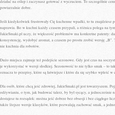
działać na oślep i zaczynasz gotować z wyczuciem. To szczególnie cen
powtarzalnie dobre.
Jeśli kiedykolwiek frustrowały Cię kuchenne wpadki, to tu znajdziesz p
naprawia. Bo w kuchni każdy czasem przypali, a różnica polega na tym
JakieSmaki.pl uczy, że większość problemów ma konkretne patenty: da 
konsystencję, wydobyć aromat, a czasem po prostu zrobić wersję „B”. 
nie kuchnia dla robotów.
Dużo miejsca zajmuje też podejście sezonowe. Gdy jest czas na soczyste
je wykorzystać w wersji słodkiej. Sezonowość to nie tylko smak – to t
oznacza to przepisy, które są łatwiejsze i które da się szybko wpleść w
Dla osób, które chcą jeść zdrowiej, JakieSmaki.pl jest towarzyszem. Po
odżywianiu, o tym, jak budować talerz, by był sycący, a jednocześnie 
dostajesz tu rozsądek: można jeść dobrze bez obsesji i bez ciągłego l
także lżejsze wersje klasyków, które pozwalają zachować smak, a jed