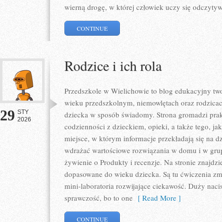
wierną drogę, w której człowiek uczy się odczytyw
CONTINUE
Rodzice i ich rola
Przedszkole w Wielichowie to blog edukacyjny t
wieku przedszkolnym, niemowlętach oraz rodzicac
29
STY
dziecka w sposób świadomy. Strona gromadzi pra
2026
codzienności z dzieckiem, opieki, a także tego, ja
miejsce, w którym informacje przekładają się na dz
wdrażać wartościowe rozwiązania w domu i w grup
żywienie o Produkty i recenzje. Na stronie znajdz
dopasowane do wieku dziecka. Są tu ćwiczenia zmy
mini-laboratoria rozwijające ciekawość. Duży nac
sprawczość, bo to one
[ Read More ]
CONTINUE