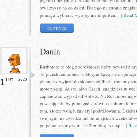
piękno oraz jakość. Biżuteria to nie tylko ozdoba, 
towarzyszy na co dzień. Dlatego na stronie znajdz
pomaga wybierać wyroby nie impulsem,
[ Read M
CONTINUE
Dania
Rushmore to blog podróżniczy, który powstał z m
To przestrzeń online, w którym łączą się inspirac
1
2026
LUT
planujesz wyjazd do słonecznej Iberii, romantyczn
motoryzacji, Austrii albo Czech, znajdziesz tu wie
zaplanować wyjazd od A do Z. Na Rushmore najważ
powstają tak, by pomagać zarówno osobom, które 
tym, którzy wolą luźny styl podróżowania. Dzięki
swój rytm na zwiedzanie: od miejskich weekendó
po pełne sezony w trasie. Ten blog to mapa
[ Read