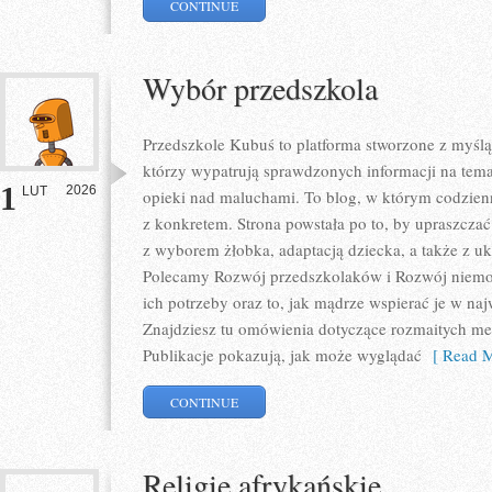
CONTINUE
Wybór przedszkola
Przedszkole Kubuś to platforma stworzone z myślą
którzy wypatrują sprawdzonych informacji na tema
1
2026
LUT
opieki nad maluchami. To blog, w którym codzienn
z konkretem. Strona powstała po to, by upraszczać
z wyborem żłobka, adaptacją dziecka, a także z 
Polecamy Rozwój przedszkolaków i Rozwój niemo
ich potrzeby oraz to, jak mądrze wspierać je w n
Znajdziesz tu omówienia dotyczące rozmaitych me
Publikacje pokazują, jak może wyglądać
[ Read M
CONTINUE
Religie afrykańskie