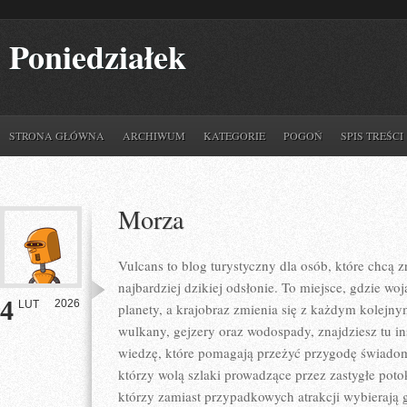
Poniedziałek
STRONA GŁÓWNA
ARCHIWUM
KATEGORIE
POGOŃ
SPIS TREŚCI
Morza
Vulcans to blog turystyczny dla osób, które chcą 
najbardziej dzikiej odsłonie. To miejsce, gdzie woja
4
2026
LUT
planety, a krajobraz zmienia się z każdym kolejny
wulkany, gejzery oraz wodospady, znajdziesz tu ins
wiedzę, które pomagają przeżyć przygodę świadomi
którzy wolą szlaki prowadzące przez zastygłe potok
którzy zamiast przypadkowych atrakcji wybierają