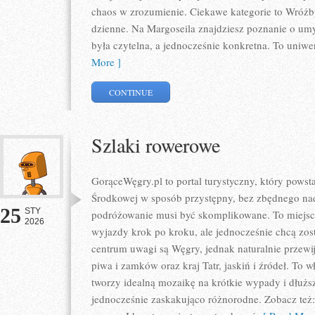
chaos w zrozumienie. Ciekawe kategorie to Wróżby
dzienne. Na Margoseila znajdziesz poznanie o um
była czytelna, a jednocześnie konkretna. To uniwe
More ]
CONTINUE
Szlaki rowerowe
GorąceWęgry.pl to portal turystyczny, który pows
Środkowej w sposób przystępny, bez zbędnego nad
25
STY
podróżowanie musi być skomplikowane. To miejsce
2026
wyjazdy krok po kroku, ale jednocześnie chcą zos
centrum uwagi są Węgry, jednak naturalnie przewija
piwa i zamków oraz kraj Tatr, jaskiń i źródeł. To wł
tworzy idealną mozaikę na krótkie wypady i dłuższe
jednocześnie zaskakująco różnorodne. Zobacz też: