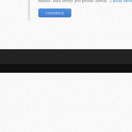
muzea. Idea strony jest prosta: dawać
[ Read More
CONTINUE