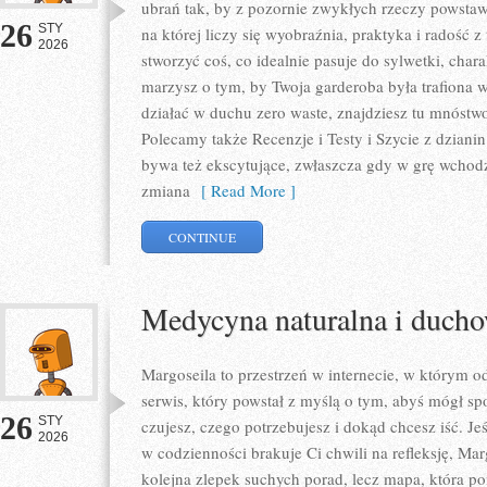
ubrań tak, by z pozornie zwykłych rzeczy powstawa
26
STY
na której liczy się wyobraźnia, praktyka i radość
2026
stworzyć coś, co idealnie pasuje do sylwetki, chara
marzysz o tym, by Twoja garderoba była trafiona w
działać w duchu zero waste, znajdziesz tu mnóstwo
Polecamy także Recenzje i Testy i Szycie z dzianin
bywa też ekscytujące, zwłaszcza gdy w grę wchodz
zmiana
[ Read More ]
CONTINUE
Medycyna naturalna i ducho
Margoseila to przestrzeń w internecie, w którym 
serwis, który powstał z myślą o tym, abyś mógł spo
26
STY
czujesz, czego potrzebujesz i dokąd chcesz iść. Je
2026
w codzienności brakuje Ci chwili na refleksję, Margo
kolejna zlepek suchych porad, lecz mapa, która p