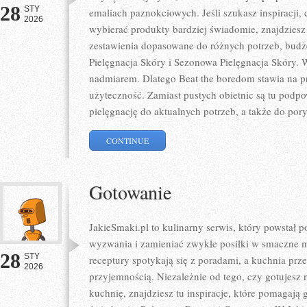
28
STY
emaliach paznokciowych. Jeśli szukasz inspiracji, 
2026
wybierać produkty bardziej świadomie, znajdziesz 
zestawienia dopasowane do różnych potrzeb, budże
Pielęgnacja Skóry i Sezonowa Pielęgnacja Skóry. 
nadmiarem. Dlatego Beat the boredom stawia na p
użyteczność. Zamiast pustych obietnic są tu podp
pielęgnację do aktualnych potrzeb, a także do pory
CONTINUE
Gotowanie
JakieSmaki.pl to kulinarny serwis, który powstał
wyzwania i zamieniać zwykłe posiłki w smaczne m
28
STY
receptury spotykają się z poradami, a kuchnia prze
2026
przyjemnością. Niezależnie od tego, czy gotujesz 
kuchnię, znajdziesz tu inspiracje, które pomagają g