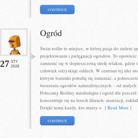
CONTINUE
Ogród
Świat roślin to miejsce, w której pasja do zieleni 
projektowaniu i pielęgnacji ogrodów. To opowieść
27
STY
zamienić się w dopieszczoną strefę relaksu, gdzie ro
2026
człowiek odzyskuje oddech. W centrum tej idei sto
którym warunki potrafią się zmieniać, a jednocze
tworzenia ogrodów naturalistycznych – od małych
Polecamy Rośliny miododajne i ogród dla pszczół 
koncentruje się na trzech filarach: aranżacji, zakł
Dzięki temu każdy, kto marzy o
[ Read More ]
CONTINUE