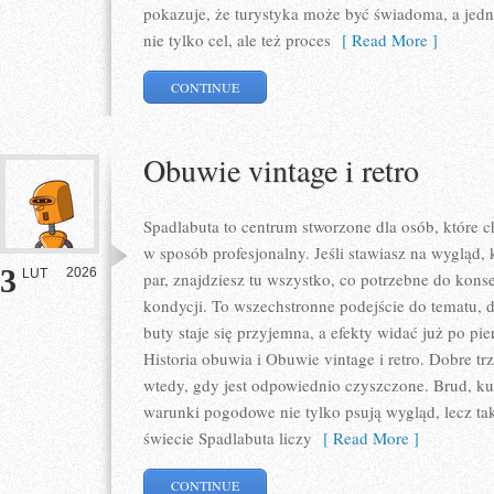
pokazuje, że turystyka może być świadoma, a jedno
nie tylko cel, ale też proces
[ Read More ]
CONTINUE
Obuwie vintage i retro
Spadlabuta to centrum stworzone dla osób, które ch
w sposób profesjonalny. Jeśli stawiasz na wygląd,
3
2026
LUT
par, znajdziesz tu wszystko, co potrzebne do kons
kondycji. To wszechstronne podejście do tematu, 
buty staje się przyjemna, a efekty widać już po pi
Historia obuwia i Obuwie vintage i retro. Dobre trze
wtedy, gdy jest odpowiednio czyszczone. Brud, ku
warunki pogodowe nie tylko psują wygląd, lecz ta
świecie Spadlabuta liczy
[ Read More ]
CONTINUE