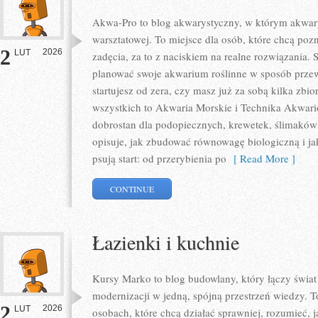
Akwa-Pro to blog akwarystyczny, w którym akwary
warsztatowej. To miejsce dla osób, które chcą po
2
2026
LUT
zadęcia, za to z naciskiem na realne rozwiązania. 
planować swoje akwarium roślinne w sposób przew
startujesz od zera, czy masz już za sobą kilka zbi
wszystkich to Akwaria Morskie i Technika Akwari
dobrostan dla podopiecznych, krewetek, ślimaków 
opisuje, jak zbudować równowagę biologiczną i j
psują start: od przerybienia po
[ Read More ]
CONTINUE
Łazienki i kuchnie
Kursy Marko to blog budowlany, który łączy świat 
modernizacji w jedną, spójną przestrzeń wiedzy. T
2
2026
LUT
osobach, które chcą działać sprawniej, rozumieć, 