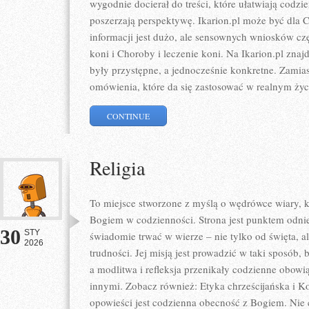
wygodnie docierał do treści, które ułatwiają codzi
poszerzają perspektywę. Ikarion.pl może być dla 
informacji jest dużo, ale sensownych wniosków czę
koni i Choroby i leczenie koni. Na Ikarion.pl znajd
były przystępne, a jednocześnie konkretne. Zamias
omówienia, które da się zastosować w realnym życ
CONTINUE
Religia
To miejsce stworzone z myślą o wędrówce wiary, k
Bogiem w codzienności. Strona jest punktem odnies
30
STY
świadomie trwać w wierze – nie tylko od święta, al
2026
trudności. Jej misją jest prowadzić w taki sposób,
a modlitwa i refleksja przenikały codzienne obowi
innymi. Zobacz również: Etyka chrześcijańska i Ko
opowieści jest codzienna obecność z Bogiem. Nie c