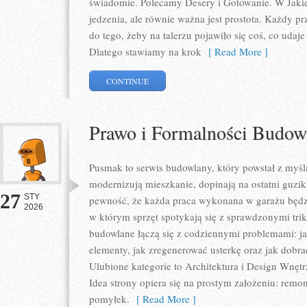
świadomie. Polecamy Desery i Gotowanie. W Jakie
jedzenia, ale równie ważna jest prostota. Każdy p
do tego, żeby na talerzu pojawiło się coś, co udaj
Dlatego stawiamy na krok
[ Read More ]
CONTINUE
Prawo i Formalności Budow
Pusmak to serwis budowlany, który powstał z myś
modernizują mieszkanie, dopinają na ostatni guzik
27
STY
pewność, że każda praca wykonana w garażu będzie
2026
w którym sprzęt spotykają się z sprawdzonymi trik
budowlane łączą się z codziennymi problemami: ja
elementy, jak zregenerować usterkę oraz jak dobr
Ulubione kategorie to Architektura i Design Wnęt
Idea strony opiera się na prostym założeniu: rem
pomyłek.
[ Read More ]