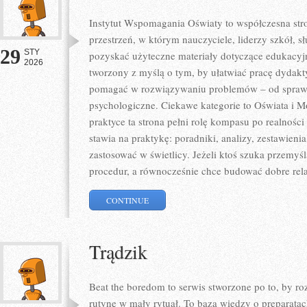
Instytut Wspomagania Oświaty to współczesna str
przestrzeń, w którym nauczyciele, liderzy szkół, 
29
STY
pozyskać użyteczne materiały dotyczące edukacyjne
2026
tworzony z myślą o tym, by ułatwiać pracę dydak
pomagać w rozwiązywaniu problemów – od spraw 
psychologiczne. Ciekawe kategorie to Oświata i 
praktyce ta strona pełni rolę kompasu po realnośc
stawia na praktykę: poradniki, analizy, zestawieni
zastosować w świetlicy. Jeżeli ktoś szuka przem
procedur, a równocześnie chce budować dobre rela
CONTINUE
Trądzik
Beat the boredom to serwis stworzone po to, by r
rutynę w mały rytuał. To baza wiedzy o preparata