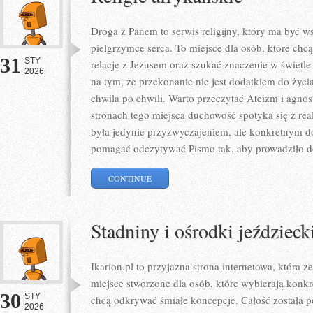
Droga z Panem to serwis religijny, który ma być 
pielgrzymce serca. To miejsce dla osób, które chc
31
STY
relację z Jezusem oraz szukać znaczenie w świetle
2026
na tym, że przekonanie nie jest dodatkiem do życi
chwila po chwili. Warto przeczytać Ateizm i agnos
stronach tego miejsca duchowość spotyka się z rea
była jedynie przyzwyczajeniem, ale konkretnym d
pomagać odczytywać Pismo tak, aby prowadziło d
CONTINUE
Stadniny i ośrodki jeździeck
Ikarion.pl to przyjazna strona internetowa, która 
miejsce stworzone dla osób, które wybierają konkr
30
STY
chcą odkrywać śmiałe koncepcje. Całość została 
2026