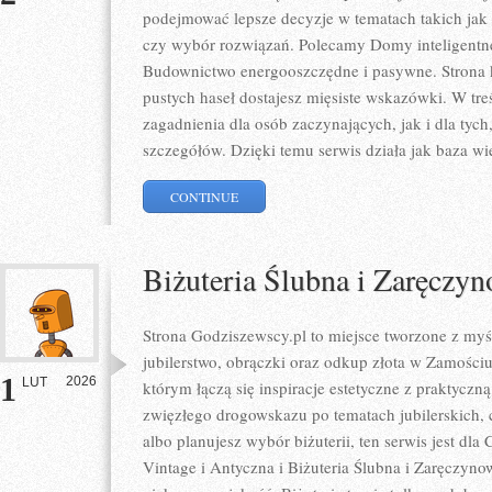
podejmować lepsze decyzje w tematach takich jak 
czy wybór rozwiązań. Polecamy Domy inteligentn
Budownictwo energooszczędne i pasywne. Strona ko
pustych haseł dostajesz mięsiste wskazówki. W tre
zagadnienia dla osób zaczynających, jak i dla tych
szczegółów. Dzięki temu serwis działa jak baza wi
CONTINUE
Biżuteria Ślubna i Zaręczy
Strona Godziszewscy.pl to miejsce tworzone z myśl
jubilerstwo, obrączki oraz odkup złota w Zamościu
1
2026
LUT
którym łączą się inspiracje estetyczne z praktycz
zwięzłego drogowskazu po tematach jubilerskich, 
albo planujesz wybór biżuterii, ten serwis jest dla 
Vintage i Antyczna i Biżuteria Ślubna i Zaręczyn