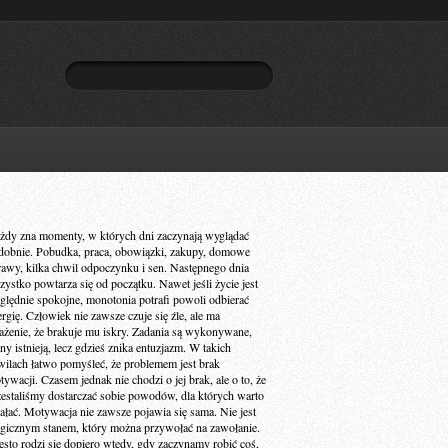
żdy zna momenty, w których dni zaczynają wyglądać
dobnie. Pobudka, praca, obowiązki, zakupy, domowe
rawy, kilka chwil odpoczynku i sen. Następnego dnia
zystko powtarza się od początku. Nawet jeśli życie jest
ględnie spokojne, monotonia potrafi powoli odbierać
ergię. Człowiek nie zawsze czuje się źle, ale ma
ażenie, że brakuje mu iskry. Zadania są wykonywane,
ny istnieją, lecz gdzieś znika entuzjazm. W takich
wilach łatwo pomyśleć, że problemem jest brak
ywacji. Czasem jednak nie chodzi o jej brak, ale o to, że
zestaliśmy dostarczać sobie powodów, dla których warto
iałać. Motywacja nie zawsze pojawia się sama. Nie jest
gicznym stanem, który można przywołać na zawołanie.
ęsto rodzi się dopiero wtedy, gdy zaczynamy robić coś,