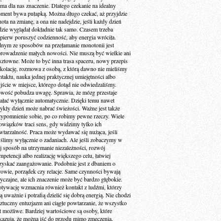
 ma dla nas znaczenie. Dlatego czekanie na idealny
ment bywa pułapką. Można długo czekać, aż przyjdzie
ota na zmianę, a ona nie nadejdzie, jeśli każdy dzień
dzie wyglądał dokładnie tak samo. Czasem trzeba
jpierw poruszyć codzienność, aby energia wróciła.
dnym ze sposobów na przełamanie monotonii jest
rowadzenie małych nowości. Nie muszą być wielkie ani
sztowne. Może to być inna trasa spaceru, nowy przepis
 kolację, rozmowa z osobą, z którą dawno nie mieliśmy
ntaktu, nauka jednej praktycznej umiejętności albo
jście w miejsce, którego dotąd nie odwiedzaliśmy.
wość pobudza uwagę. Sprawia, że mózg przestaje
iałać wyłącznie automatycznie. Dzięki temu nawet
ykły dzień może nabrać świeżości. Ważne jest także
zypomnienie sobie, po co robimy pewne rzeczy. Wiele
owiązków traci sens, gdy widzimy tylko ich
wtarzalność. Praca może wydawać się nużąca, jeśli
ślimy wyłącznie o zadaniach. Ale jeśli zobaczymy w
ej sposób na utrzymanie niezależności, rozwój
petencji albo realizację większego celu, łatwiej
zyskać zaangażowanie. Podobnie jest z dbaniem o
rowie, porządek czy relacje. Same czynności bywają
yczajne, ale ich znaczenie może być bardzo głębokie.
tywację wzmacnia również kontakt z ludźmi, którzy
ą uważnie i potrafią dzielić się dobrą energią. Nie chodzi
sztuczny entuzjazm ani ciągłe powtarzanie, że wszystko
st możliwe. Bardziej wartościowe są osoby, które
kazują, że można iść do przodu mimo zmęczenia,