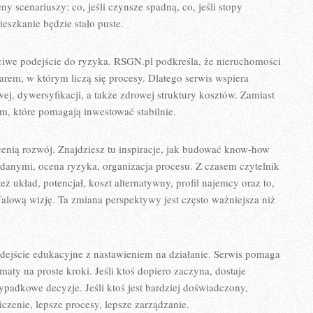
y scenariuszy: co, jeśli czynsze spadną, co, jeśli stopy
ieszkanie będzie stało puste.
czciwe podejście do ryzyka. RSGN.pl podkreśla, że nieruchomości
arem, w którym liczą się procesy. Dlatego serwis wspiera
j, dywersyfikacji, a także zdrowej struktury kosztów. Zamiast
zm, które pomagają inwestować stabilnie.
 cenią rozwój. Znajdziesz tu inspiracje, jak budować know-how
 z danymi, ocena ryzyka, organizacja procesu. Z czasem czytelnik
też układ, potencjał, koszt alternatywny, profil najemcy oraz to,
alową wizję. Ta zmiana perspektywy jest często ważniejsza niż
odejście edukacyjne z nastawieniem na działanie. Serwis pomaga
maty na proste kroki. Jeśli ktoś dopiero zaczyna, dostaje
ypadkowe decyzje. Jeśli ktoś jest bardziej doświadczony,
iczenie, lepsze procesy, lepsze zarządzanie.