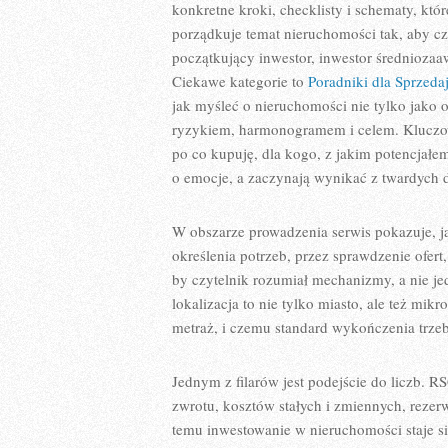
konkretne kroki, checklisty i schematy, któ
porządkuje temat nieruchomości tak, aby czy
początkujący inwestor, inwestor średnioza
Ciekawe kategorie to
Poradniki dla Sprzeda
jak myśleć o nieruchomości nie tylko jako 
ryzykiem, harmonogramem i celem. Kluczowa
po co kupuję, dla kogo, z jakim potencjałem 
o emocje, a zaczynają wynikać z twardych 
W obszarze prowadzenia serwis pokazuje, j
określenia potrzeb, przez sprawdzenie ofert
by czytelnik rozumiał mechanizmy, a nie je
lokalizacja to nie tylko miasto, ale też mi
metraż, i czemu standard wykończenia trze
Jednym z filarów jest podejście do liczb. 
zwrotu, kosztów stałych i zmiennych, rezer
temu inwestowanie w nieruchomości staje si