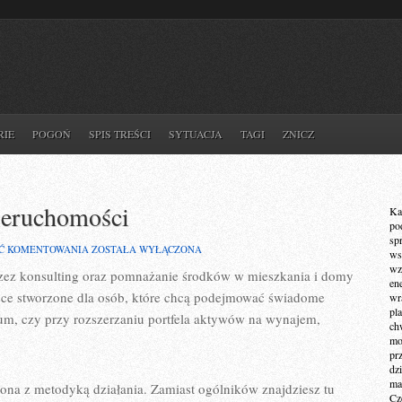
RIE
POGOŃ
SPIS TREŚCI
SYTUACJA
TAGI
ZNICZ
ieruchomości
Ka
po
sp
MIEJSKIE
Ć KOMENTOWANIA
ZOSTAŁA WYŁĄCZONA
ws
VS.
wz
rzez konsulting oraz pomnażanie środków w mieszkania i domy
WIEJSKIE
en
NIERUCHOMOŚCI
ejsce stworzone dla osób, które chcą podejmować świadome
wr
pla
kum, czy przy rozszerzaniu portfela aktywów na wynajem,
ch
mot
pr
dz
ma
na z metodyką działania. Zamiast ogólników znajdziesz tu
Cz