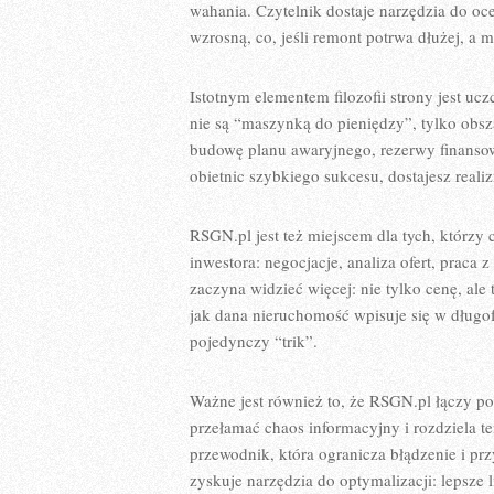
wahania. Czytelnik dostaje narzędzia do ocen
wzrosną, co, jeśli remont potrwa dłużej, a m
Istotnym elementem filozofii strony jest u
nie są “maszynką do pieniędzy”, tylko obsz
budowę planu awaryjnego, rezerwy finansowe
obietnic szybkiego sukcesu, dostajesz reali
RSGN.pl jest też miejscem dla tych, którzy
inwestora: negocjacje, analiza ofert, praca
zaczyna widzieć więcej: nie tylko cenę, ale 
jak dana nieruchomość wpisuje się w długof
pojedynczy “trik”.
Ważne jest również to, że RSGN.pl łączy p
przełamać chaos informacyjny i rozdziela te
przewodnik, która ogranicza błądzenie i prz
zyskuje narzędzia do optymalizacji: lepsze l