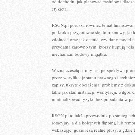
od dochodu, jak planować cashflow i dlacz
etykietą.
RSGN.pl porusza również temat finansowani
po kroku przygotować się do rozmowy, jaki
zdolność oraz jak ocenić, czy dany model fi
przydatna zarówno tym, którzy kupują “dla 
mechanizm budowy majątku.
Ważną częścią strony jest perspektywa proc
przez weryfikację stanu prawnego i technic
zapisy, ukryte obciążenia, problemy z doku
takie jak stan instalacji, wentylacji, wilgo
minimalizować ryzyko bez popadania w para
RSGN.pl to także przewodnik po strategiach
rotacyjny, a dla kolejnych flipping lub remo
wskazując, gdzie leżą realne plusy, a gdzi