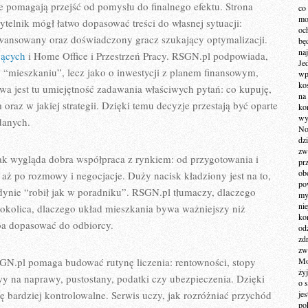
re pomagają przejść od pomysłu do finalnego efektu. Strona
co
mo
telnik mógł łatwo dopasować treści do własnej sytuacji:
och
awansowany oraz doświadczony gracz szukający optymalizacji.
bę
na
jących
i Home Office i Przestrzeń Pracy. RSGN.pl podpowiada,
Je
o “mieszkaniu”, lecz jako o inwestycji z planem finansowym,
wp
ko
 jest tu umiejętność zadawania właściwych pytań: co kupuję,
na
oraz w jakiej strategii. Dzięki temu decyzje przestają być oparte
ko
wy
danych.
No
dz
zw
ak wygląda dobra współpraca z rynkiem: od przygotowania i
pr
ob
, aż po rozmowy i negocjacje. Duży nacisk kładziony jest na to,
po
dynie “robił jak w poradniku”. RSGN.pl tłumaczy, dlaczego
my
ni
krookolica, dlaczego układ mieszkania bywa ważniejszy niż
kom
ba dopasować do odbiorcy.
od
zd
zw
RSGN.pl pomaga budować rutynę liczenia: rentowności, stopy
Mo
żyj
wy na naprawy, pustostany, podatki czy ubezpieczenia. Dzięki
o 
ę bardziej kontrolowalne. Serwis uczy, jak rozróżniać przychód
je
po