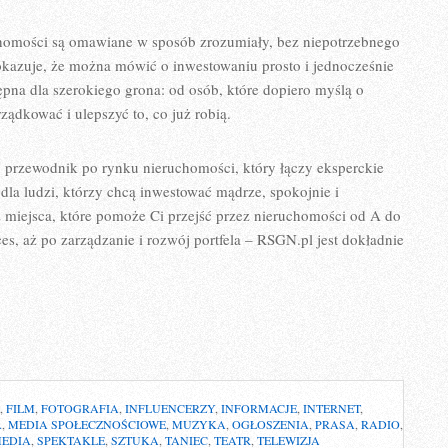
chomości są omawiane w sposób zrozumiały, bez niepotrzebnego
 pokazuje, że można mówić o inwestowaniu prosto i jednocześnie
ępna dla szerokiego grona: od osób, które dopiero myślą o
ądkować i ulepszyć to, co już robią.
przewodnik po rynku nieruchomości, który łączy eksperckie
 dla ludzi, którzy chcą inwestować mądrze, spokojnie i
sz miejsca, które pomoże Ci przejść przez nieruchomości od A do
ces, aż po zarządzanie i rozwój portfela – RSGN.pl jest dokładnie
,
FILM
,
FOTOGRAFIA
,
INFLUENCERZY
,
INFORMACJE
,
INTERNET
,
A
,
MEDIA SPOŁECZNOŚCIOWE
,
MUZYKA
,
OGŁOSZENIA
,
PRASA
,
RADIO
,
MEDIA
,
SPEKTAKLE
,
SZTUKA
,
TANIEC
,
TEATR
,
TELEWIZJA