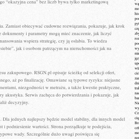
ego “okazyjna cena” bez liczb bywa tylko marketingową
wą
mo
hi
po
py
a. Zamiast obiecywać cudowne rozwiązania, pokazuje, jak krok
cz
e dokumenty i parametry mogą mieć znaczenie, jak liczyć
zb
ro
nansowania wspiera strategię, czy ją osłabia. To wiedza
po
siebie”, jak i osobom patrzącym na nieruchomości jak na
wy
mi
ję
up
wł
esu zakupowego. RSGN.pl opisuje ścieżkę od selekcji ofert,
ci
za
znego, aż po finalizację. Omawiane są typowe ryzyka: niejasne
dn
mentami, niezgodności w metrażu, a także kwestie praktyczne,
tr
na
ć czy akustyka. Serwis zachęca do potwierdzania i pokazuje, jak
ba
liż decyzyjny.
Ni
wy
Cz
ci
. Dla jednych najlepszy będzie model stabilny, dla innych model
Br
nt i podniesienie wartości. Strona porządkuje te podejścia,
cz
mo
e typowe wady. Szczególnie dużo uwagi poświęca się
re