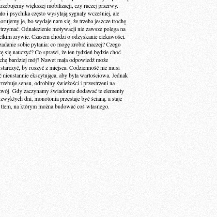
trzebujemy większej mobilizacji, czy raczej przerwy.
ało i psychika często wysyłają sygnały wcześniej, ale
norujemy je, bo wydaje nam się, że trzeba jeszcze trochę
trzymać. Odnalezienie motywacji nie zawsze polega na
elkim zrywie. Czasem chodzi o odzyskanie ciekawości.
zadanie sobie pytania: co mogę zrobić inaczej? Czego
cę się nauczyć? Co sprawi, że ten tydzień będzie choć
ochę bardziej mój? Nawet mała odpowiedź może
starczyć, by ruszyć z miejsca. Codzienność nie musi
ć nieustannie ekscytująca, aby była wartościowa. Jednak
trzebuje sensu, odrobiny świeżości i przestrzeni na
zwój. Gdy zaczynamy świadomie dodawać te elementy
 zwykłych dni, monotonia przestaje być ścianą, a staje
ę tłem, na którym można budować coś własnego.