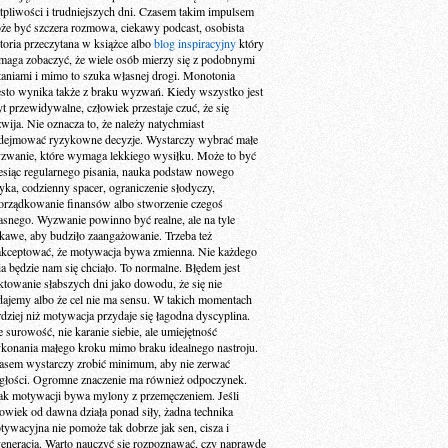
tpliwości i trudniejszych dni. Czasem takim impulsem
że być szczera rozmowa, ciekawy podcast, osobista
storia przeczytana w książce albo
blog inspiracyjny
który
maga zobaczyć, że wiele osób mierzy się z podobnymi
taniami i mimo to szuka własnej drogi. Monotonia
ęsto wynika także z braku wyzwań. Kiedy wszystko jest
yt przewidywalne, człowiek przestaje czuć, że się
zwija. Nie oznacza to, że należy natychmiast
dejmować ryzykowne decyzje. Wystarczy wybrać małe
zwanie, które wymaga lekkiego wysiłku. Może to być
esiąc regularnego pisania, nauka podstaw nowego
zyka, codzienny spacer, ograniczenie słodyczy,
orządkowanie finansów albo stworzenie czegoś
asnego. Wyzwanie powinno być realne, ale na tyle
ekawe, aby budziło zaangażowanie. Trzeba też
akceptować, że motywacja bywa zmienna. Nie każdego
ia będzie nam się chciało. To normalne. Błędem jest
aktowanie słabszych dni jako dowodu, że się nie
dajemy albo że cel nie ma sensu. W takich momentach
rdziej niż motywacja przydaje się łagodna dyscyplina.
e surowość, nie karanie siebie, ale umiejętność
konania małego kroku mimo braku idealnego nastroju.
asem wystarczy zrobić minimum, aby nie zerwać
ągłości. Ogromne znaczenie ma również odpoczynek.
ak motywacji bywa mylony z przemęczeniem. Jeśli
łowiek od dawna działa ponad siły, żadna technika
tywacyjna nie pomoże tak dobrze jak sen, cisza i
generacja. Warto nauczyć się rozpoznawać, czy naprawdę