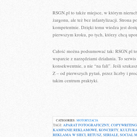
RSGN.pl to także miejsce, w którym nieru
żargonu, ale też bez infantylizacji. Strona
kompetentnie. Dzięki temu wiedza jest dost
pierwszym kroku, po tych, którzy chcą uporz
Całość można podsumować tak: RSGN.pl to 
wsparcie z narzędziami działania. To serwis
konsekwentnie, a nie “na fali”. Jeśli szuka
Z – od pierwszych pytań, przez liczby i pro
takim centrum praktyki.
CATEGORIES:
MOTORYZACJA
TAGI:
APARAT FOTOGRAFICZNY
,
COPYWRITING
KAMPANIE REKLAMOWE
,
KONCERTY
,
KULTUR
REKLAMA W SIECI
,
RETUSZ
,
SERIALE
,
SOCIAL 