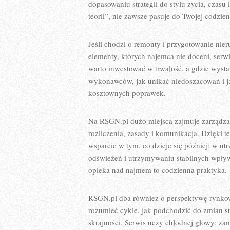
dopasowaniu strategii do stylu życia, czasu 
teorii”, nie zawsze pasuje do Twojej codzien
Jeśli chodzi o remonty i przygotowanie nie
elementy, których najemca nie doceni, serw
warto inwestować w trwałość, a gdzie wystar
wykonawców, jak unikać niedoszacowań i ja
kosztownych poprawek.
Na RSGN.pl dużo miejsca zajmuje zarządza
rozliczenia, zasady i komunikacja. Dzięki t
wsparcie w tym, co dzieje się później: w u
odświeżeń i utrzymywaniu stabilnych wpływ
opieka nad najmem to codzienna praktyka.
RSGN.pl dba również o perspektywę rynkową
rozumieć cykle, jak podchodzić do zmian st
skrajności. Serwis uczy chłodnej głowy: za