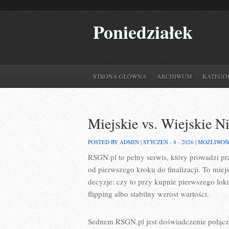
Poniedziałek
STRONA GŁÓWNA
ARCHIWUM
KATEGO
Miejskie vs. Wiejskie N
POSTED BY ADMIN | STYCZEŃ - 4 - 2026 |
MOŻLIWOŚ
RSGN.pl to pełny serwis, który prowadzi p
od pierwszego kroku do finalizacji. To mi
decyzje: czy to przy kupnie pierwszego lo
flipping albo stabilny wzrost wartości.
Sednem RSGN.pl jest doświadczenie połączo