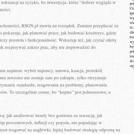
i tolerancji na ryzyko, bo inwestycja, która “dobrze wygląda w
po
Ci
ności.
ig
wy
wi
ruchomości, RSGN.pl stawia na rozsądek. Zamiast przepłacać za
O 
is pokazuje, jak planować prace, jak budować kosztorys, gdzie
ch
tr
czy prostota i funkcjonalność. Wskazuje też, jak czytać oferty
wy
k rozpisywać zakres prac, aby nie doprowadzić do
by
po
ro
do
si
nie najmem: wybór najemcy, umowa, kaucja, protokół,
emu inwestor nie zostaje sam po zakupie, tylko otrzymuje
trzymaniu standardu, reagowaniu na problemy, planowaniu
ów. To szczególnie cenne, bo “kupno” jest jednorazowe, a
: jak analizować trendy bez gonienia za sensacją, jak
óp procentowych, inflacji czy popytu, nie popadając w
miast reagować na nagłówki, lepiej budować strategię odporną na