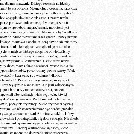
 ma dla nas znaczenie. Dlatego czekanie na idealny
ment bywa pułapką. Można długo czekać, aż przyjdzie
ota na zmianę, a ona nie nadejdzie, jeśli każdy dzień
dzie wyglądał dokładnie tak samo. Czasem trzeba
jpierw poruszyć codzienność, aby energia wróciła.
dnym ze sposobów na przełamanie monotonii jest
rowadzenie małych nowości. Nie muszą być wielkie ani
sztowne. Może to być inna trasa spaceru, nowy przepis
 kolację, rozmowa z osobą, z którą dawno nie mieliśmy
ntaktu, nauka jednej praktycznej umiejętności albo
jście w miejsce, którego dotąd nie odwiedzaliśmy.
wość pobudza uwagę. Sprawia, że mózg przestaje
iałać wyłącznie automatycznie. Dzięki temu nawet
ykły dzień może nabrać świeżości. Ważne jest także
zypomnienie sobie, po co robimy pewne rzeczy. Wiele
owiązków traci sens, gdy widzimy tylko ich
wtarzalność. Praca może wydawać się nużąca, jeśli
ślimy wyłącznie o zadaniach. Ale jeśli zobaczymy w
ej sposób na utrzymanie niezależności, rozwój
petencji albo realizację większego celu, łatwiej
zyskać zaangażowanie. Podobnie jest z dbaniem o
rowie, porządek czy relacje. Same czynności bywają
yczajne, ale ich znaczenie może być bardzo głębokie.
tywację wzmacnia również kontakt z ludźmi, którzy
ą uważnie i potrafią dzielić się dobrą energią. Nie chodzi
sztuczny entuzjazm ani ciągłe powtarzanie, że wszystko
st możliwe. Bardziej wartościowe są osoby, które
kazują, że można iść do przodu mimo zmęczenia,