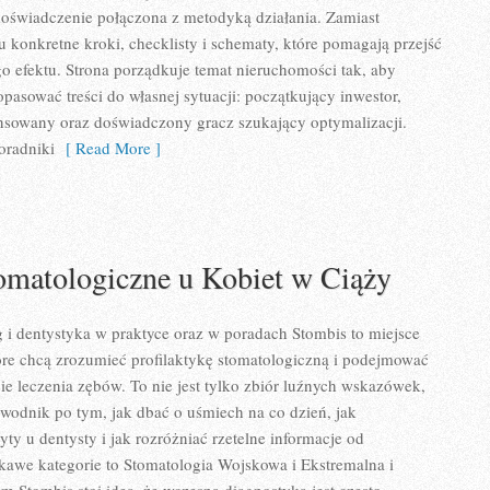
oświadczenie połączona z metodyką działania. Zamiast
u konkretne kroki, checklisty i schematy, które pomagają przejść
o efektu. Strona porządkuje temat nieruchomości tak, aby
pasować treści do własnej sytuacji: początkujący inwestor,
nsowany oraz doświadczony gracz szukający optymalizacji.
oradniki
[ Read More ]
omatologiczne u Kobiet w Ciąży
i dentystyka w praktyce oraz w poradach Stombis to miejsce
óre chcą zrozumieć profilaktykę stomatologiczną i podejmować
ie leczenia zębów. To nie jest tylko zbiór luźnych wskazówek,
wodnik po tym, jak dbać o uśmiech na co dzień, jak
ty u dentysty i jak rozróżniać rzetelne informacje od
kawe kategorie to Stomatologia Wojskowa i Ekstremalna i