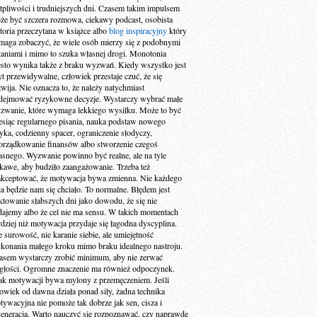
tpliwości i trudniejszych dni. Czasem takim impulsem
że być szczera rozmowa, ciekawy podcast, osobista
storia przeczytana w książce albo
blog inspiracyjny
który
maga zobaczyć, że wiele osób mierzy się z podobnymi
taniami i mimo to szuka własnej drogi. Monotonia
ęsto wynika także z braku wyzwań. Kiedy wszystko jest
yt przewidywalne, człowiek przestaje czuć, że się
zwija. Nie oznacza to, że należy natychmiast
dejmować ryzykowne decyzje. Wystarczy wybrać małe
zwanie, które wymaga lekkiego wysiłku. Może to być
esiąc regularnego pisania, nauka podstaw nowego
zyka, codzienny spacer, ograniczenie słodyczy,
orządkowanie finansów albo stworzenie czegoś
asnego. Wyzwanie powinno być realne, ale na tyle
ekawe, aby budziło zaangażowanie. Trzeba też
akceptować, że motywacja bywa zmienna. Nie każdego
ia będzie nam się chciało. To normalne. Błędem jest
aktowanie słabszych dni jako dowodu, że się nie
dajemy albo że cel nie ma sensu. W takich momentach
rdziej niż motywacja przydaje się łagodna dyscyplina.
e surowość, nie karanie siebie, ale umiejętność
konania małego kroku mimo braku idealnego nastroju.
asem wystarczy zrobić minimum, aby nie zerwać
ągłości. Ogromne znaczenie ma również odpoczynek.
ak motywacji bywa mylony z przemęczeniem. Jeśli
łowiek od dawna działa ponad siły, żadna technika
tywacyjna nie pomoże tak dobrze jak sen, cisza i
generacja. Warto nauczyć się rozpoznawać, czy naprawdę