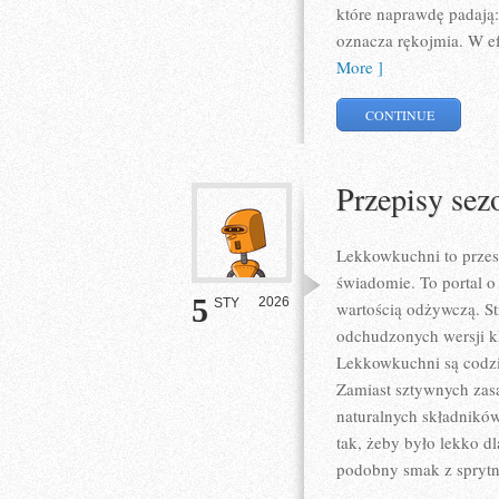
które naprawdę padają:
oznacza rękojmia. W ef
More ]
CONTINUE
Przepisy se
Lekkowkuchni to przest
świadomie. To portal o
5
2026
STY
wartością odżywczą. St
odchudzonych wersji k
Lekkowkuchni są codzi
Zamiast sztywnych zasa
naturalnych składników
tak, żeby było lekko d
podobny smak z sprytn