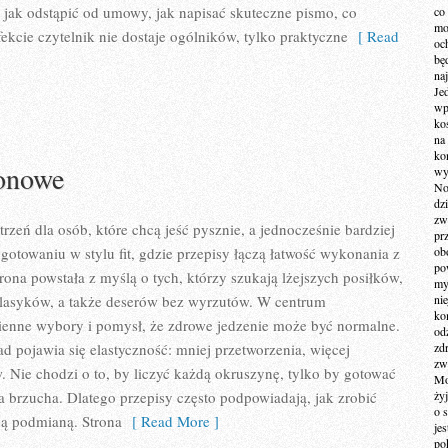
 jak odstąpić od umowy, jak napisać skuteczne pismo, co
co
mo
ekcie czytelnik nie dostaje ogólników, tylko praktyczne
[ Read
och
bę
na
Je
wp
ko
na
ko
zonowe
wy
No
dz
zw
rzeń dla osób, które chcą jeść pysznie, a jednocześnie bardziej
pr
 gotowaniu w stylu fit, gdzie przepisy łączą łatwość wykonania z
ob
po
rona powstała z myślą o tych, którzy szukają lżejszych posiłków,
my
lasyków, a także deserów bez wyrzutów. W centrum
ni
kom
enne wybory i pomysł, że zdrowe jedzenie może być normalne.
od
d pojawia się elastyczność: mniej przetworzenia, więcej
zd
zw
. Nie chodzi o to, by liczyć każdą okruszynę, tylko by gotować
Mo
la brzucha. Dlatego przepisy często podpowiadają, jak zrobić
żyj
o 
ą podmianą. Strona
[ Read More ]
je
po