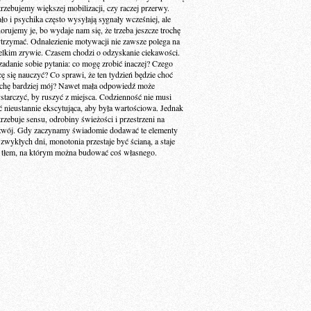
trzebujemy większej mobilizacji, czy raczej przerwy.
ało i psychika często wysyłają sygnały wcześniej, ale
norujemy je, bo wydaje nam się, że trzeba jeszcze trochę
trzymać. Odnalezienie motywacji nie zawsze polega na
elkim zrywie. Czasem chodzi o odzyskanie ciekawości.
zadanie sobie pytania: co mogę zrobić inaczej? Czego
cę się nauczyć? Co sprawi, że ten tydzień będzie choć
ochę bardziej mój? Nawet mała odpowiedź może
starczyć, by ruszyć z miejsca. Codzienność nie musi
ć nieustannie ekscytująca, aby była wartościowa. Jednak
trzebuje sensu, odrobiny świeżości i przestrzeni na
zwój. Gdy zaczynamy świadomie dodawać te elementy
 zwykłych dni, monotonia przestaje być ścianą, a staje
ę tłem, na którym można budować coś własnego.