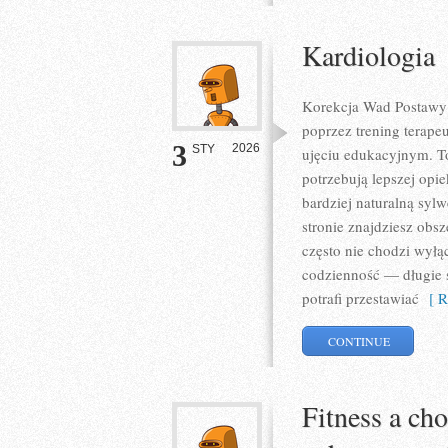
Kardiologia
Korekcja Wad Postawy t
poprzez trening terapeu
3
2026
STY
ujęciu edukacyjnym. To
potrzebują lepszej opie
bardziej naturalną syl
stronie znajdziesz obs
często nie chodzi wyłą
codzienność — długie 
potrafi przestawiać
[ R
CONTINUE
Fitness a cho