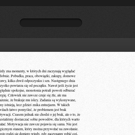
żdy zna momenty, w których dni zaczynają wyglądać
dobnie. Pobudka, praca, obowiązki, zakupy, domowe
rawy, kilka chwil odpoczynku i sen. Następnego dnia
zystko powtarza się od początku. Nawet jeśli życie jest
ględnie spokojne, monotonia potrafi powoli odbierać
ergię. Człowiek nie zawsze czuje się źle, ale ma
ażenie, że brakuje mu iskry. Zadania są wykonywane,
ny istnieją, lecz gdzieś znika entuzjazm. W takich
wilach łatwo pomyśleć, że problemem jest brak
ywacji. Czasem jednak nie chodzi o jej brak, ale o to, że
zestaliśmy dostarczać sobie powodów, dla których warto
iałać. Motywacja nie zawsze pojawia się sama. Nie jest
gicznym stanem, który można przywołać na zawołanie.
ęsto rodzi się dopiero wtedy, gdy zaczynamy robić coś,