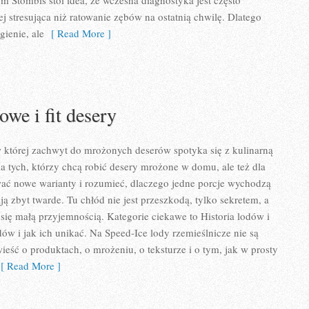
m Stombis stoi idea, że wczesna diagnostyka jest często
iej stresująca niż ratowanie zębów na ostatnią chwilę. Dlatego
gienie, ale
[ Read More ]
owe i fit desery
w której zachwyt do mrożonych deserów spotyka się z kulinarną
la tych, którzy chcą robić desery mrożone w domu, ale też dla
ować nowe warianty i rozumieć, dlaczego jedne porcje wychodzą
ą zbyt twarde. Tu chłód nie jest przeszkodą, tylko sekretem, a
się małą przyjemnością. Kategorie ciekawe to Historia lodów i
dów i jak ich unikać. Na Speed-Ice lody rzemieślnicze nie są
ieść o produktach, o mrożeniu, o teksturze i o tym, jak w prosty
 Read More ]