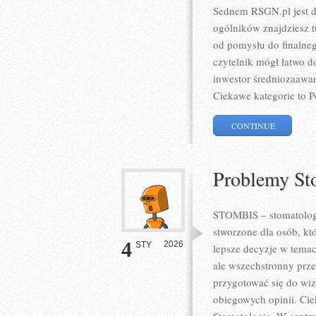
Sednem RSGN.pl jest d
ogólników znajdziesz t
od pomysłu do finalneg
czytelnik mógł łatwo do
inwestor średniozaawa
Ciekawe kategorie to P
CONTINUE
Problemy St
STOMBIS – stomatolog 
stworzone dla osób, kt
4
2026
STY
lepsze decyzje w temac
ale wszechstronny prze
przygotować się do wizy
obiegowych opinii. Cie