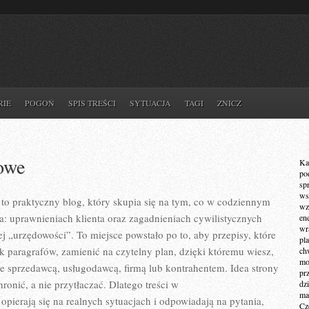
RIE
POGOŃ
SPIS TREŚCI
SYTUACJA
TAGI
ZNICZ
owe
Ka
po
sp
ws
to praktyczny blog, który skupia się na tym, co w codziennym
wz
ra: uprawnieniach klienta oraz zagadnieniach cywilistycznych
en
wr
 „urzędowości”. To miejsce powstało po to, aby przepisy, które
pla
k paragrafów, zamienić na czytelny plan, dzięki któremu wiesz,
ch
mot
e sprzedawcą, usługodawcą, firmą lub kontrahentem. Idea strony
pr
hronić, a nie przytłaczać. Dlatego treści w
dz
ma
pierają się na realnych sytuacjach i odpowiadają na pytania,
Cz