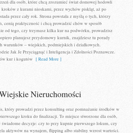
trzeń dla osób, które chcą zrozumieć świat domowej hodowli
 kroków z kurami nioskami, przez wychów piskląt, aż po
tada przez cały rok. Strona powstała z myślą o tych, którzy
h, cenią praktyczność i chcą prowadzić chów w sposób
ie od tego, czy trzymasz kilka kur na podwórku, prowadzisz
opiero planujesz przydomowy kurnik, znajdziesz tu porady
h warunków – wiejskich, podmiejskich i działkowych.
dzie Jak Je Przyciągnąć i Inteligencja i Zdolności Poznawcze.
hów kur i kogutów
[ Read More ]
 Wiejskie Nieruchomości
is, który prowadzi przez konsulting oraz pomnażanie środków w
ierwszego kroku do finalizacji. To miejsce stworzone dla osób,
 świadome decyzje: czy to przy kupnie pierwszego lokum, czy
fela aktywów na wynajem, flipping albo stabilny wzrost wartości.