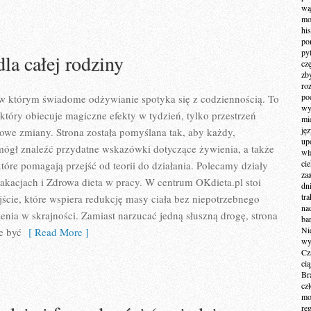
wą
mo
hi
po
py
dla całej rodziny
cz
zb
ro
po
 w którym świadome odżywianie spotyka się z codziennością. To
wy
, który obiecuje magiczne efekty w tydzień, tylko przestrzeń
mi
ję
owe zmiany. Strona została pomyślana tak, aby każdy,
up
mógł znaleźć przydatne wskazówki dotyczące żywienia, a także
wł
ci
 które pomagają przejść od teorii do działania. Polecamy działy
za
akacjach i Zdrowa dieta w pracy. W centrum OKdieta.pl stoi
dn
tr
jście, które wspiera redukcję masy ciała bez niepotrzebnego
na
zenia w skrajności. Zamiast narzucać jedną słuszną drogę, strona
ba
Ni
e być
[ Read More ]
wy
Cz
ci
Br
cz
mo
re