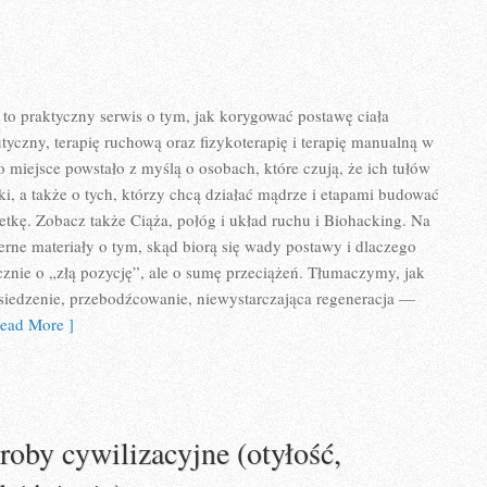
o praktyczny serwis o tym, jak korygować postawę ciała
tyczny, terapię ruchową oraz fizykoterapię i terapię manualną w
 miejsce powstało z myślą o osobach, które czują, że ich tułów
ki, a także o tych, którzy chcą działać mądrze i etapami budować
wetkę. Zobacz także Ciąża, połóg i układ ruchu i Biohacking. Na
zerne materiały o tym, skąd biorą się wady postawy i dlaczego
cznie o „złą pozycję”, ale o sumę przeciążeń. Tłumaczymy, jak
siedzenie, przebodźcowanie, niewystarczająca regeneracja —
ead More ]
roby cywilizacyjne (otyłość,