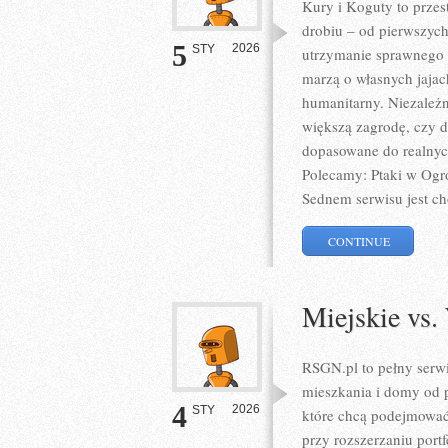
Kury i Koguty to przes
drobiu – od pierwszych
5
2026
STY
utrzymanie sprawnego s
marzą o własnych jajac
humanitarny. Niezależn
większą zagrodę, czy d
dopasowane do realnyc
Polecamy: Ptaki w Ogro
Sednem serwisu jest c
CONTINUE
Miejskie vs.
RSGN.pl to pełny serw
mieszkania i domy od p
4
2026
STY
które chcą podejmować
przy rozszerzaniu port