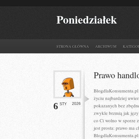
Poniedziałek
STRONA GŁÓWNA
ARCHIWUM
KATEGO
Prawo handl
BlogdlaKonsumenta.pl 
życiu najbardziej uwie
6
2026
STY
pokazanych bez zbędnej
zwykle brzmią jak języ
co Ci wolno w sporze z
jest prosta: prawo ma c
BlogdlaKonsumenta.pl o