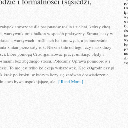
dzie i formalności (sąsiedzi,
po
Ci
ig
wy
wi
akątek stworzone dla pasjonatów roślin i zieleni, którzy chcą
O 
ch
d, warzywnik oraz balkon w sposób praktyczny. Strona łączy w
tr
iatach, warzywach i roślinach balkonowych, a jednocześnie
wy
by
nia zmian przez cały rok. Niezależnie od tego, czy masz duży
po
reści, które pomogą Ci zorganizować pracę, uniknąć błędy i
ro
do
roślinami bez zbędnego stresu. Polecamy Uprawa pomidorów i
si
dzie. To nie jest tylko kolekcja wskazówek. KącikOgrodniczy.pl
k krok po kroku, w którym liczy się zarówno doświadczenie,
dnictwo bywa uspokajające, ale
[ Read More ]