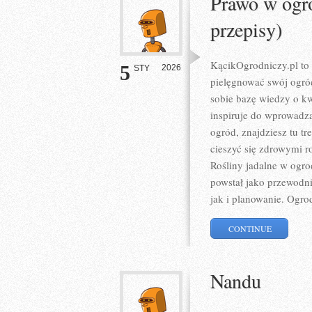
Prawo w ogro
przepisy)
KącikOgrodniczy.pl to z
5
2026
STY
pielęgnować swój ogró
sobie bazę wiedzy o kw
inspiruje do wprowadza
ogród, znajdziesz tu t
cieszyć się zdrowymi 
Rośliny jadalne w ogro
powstał jako przewodni
jak i planowanie. Ogro
CONTINUE
Nandu