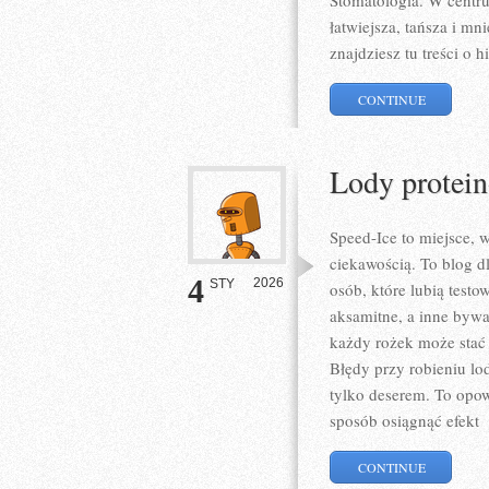
Stomatologia. W centru
łatwiejsza, tańsza i mn
znajdziesz tu treści o hi
CONTINUE
Lody protein
Speed-Ice to miejsce, 
ciekawością. To blog d
4
2026
STY
osób, które lubią test
aksamitne, a inne bywaj
każdy rożek może stać 
Błędy przy robieniu lo
tylko deserem. To opow
sposób osiągnąć efekt
[
CONTINUE