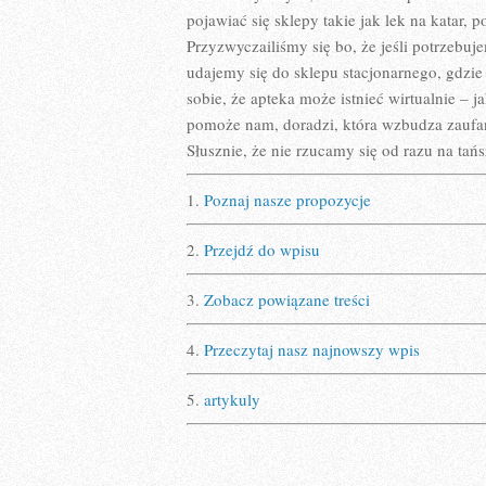
pojawiać się sklepy takie jak lek na katar, 
Przyzwyczailiśmy się bo, że jeśli potrzebuj
udajemy się do sklepu stacjonarnego, gdzi
sobie, że apteka może istnieć wirtualnie – j
pomoże nam, doradzi, która wzbudza zaufani
Słusznie, że nie rzucamy się od razu na tań
1.
Poznaj nasze propozycje
2.
Przejdź do wpisu
3.
Zobacz powiązane treści
4.
Przeczytaj nasz najnowszy wpis
5.
artykuly