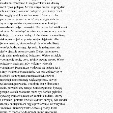
 ma dla nas znaczenie. Dlatego czekanie na idealny
ment bywa pułapką. Można długo czekać, aż przyjdzie
ota na zmianę, a ona nie nadejdzie, jeśli każdy dzień
dzie wyglądał dokładnie tak samo. Czasem trzeba
jpierw poruszyć codzienność, aby energia wróciła.
dnym ze sposobów na przełamanie monotonii jest
rowadzenie małych nowości. Nie muszą być wielkie ani
sztowne. Może to być inna trasa spaceru, nowy przepis
 kolację, rozmowa z osobą, z którą dawno nie mieliśmy
ntaktu, nauka jednej praktycznej umiejętności albo
jście w miejsce, którego dotąd nie odwiedzaliśmy.
wość pobudza uwagę. Sprawia, że mózg przestaje
iałać wyłącznie automatycznie. Dzięki temu nawet
ykły dzień może nabrać świeżości. Ważne jest także
zypomnienie sobie, po co robimy pewne rzeczy. Wiele
owiązków traci sens, gdy widzimy tylko ich
wtarzalność. Praca może wydawać się nużąca, jeśli
ślimy wyłącznie o zadaniach. Ale jeśli zobaczymy w
ej sposób na utrzymanie niezależności, rozwój
petencji albo realizację większego celu, łatwiej
zyskać zaangażowanie. Podobnie jest z dbaniem o
rowie, porządek czy relacje. Same czynności bywają
yczajne, ale ich znaczenie może być bardzo głębokie.
tywację wzmacnia również kontakt z ludźmi, którzy
ą uważnie i potrafią dzielić się dobrą energią. Nie chodzi
sztuczny entuzjazm ani ciągłe powtarzanie, że wszystko
st możliwe. Bardziej wartościowe są osoby, które
kazują, że można iść do przodu mimo zmęczenia,