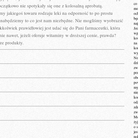
co
początkowo nie spotykały się one z kolosalną aprobatą.
mo
emy jakiegoś towaru rodzaju leki na odporność to po prostu
och
bę
e nabędziemy to co jest nam niezbędne. Nie mogliśmy wyobrazić
na
akkolwiek prawidłowiej jest udać się do Pani farmaceutki, która
Je
wp
e nawet, jeżeli oferuje witaminy w droższej cenie, prawda?
ko
sze produkty.
na
ko
wy
No
dz
zw
pr
ob
po
my
ni
kom
od
zd
zw
Mo
żyj
o 
je
po