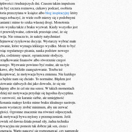
tpliwości i trudniejszych dni. Czasem takim impulsem
że być szczera rozmowa, ciekawy podcast, osobista
storia przeczytana w książce albo
blog inspiracyjny
który
maga zobaczyć, że wiele osób mierzy się z podobnymi
taniami i mimo to szuka własnej drogi. Monotonia
ęsto wynika także z braku wyzwań. Kiedy wszystko jest
yt przewidywalne, człowiek przestaje czuć, że się
zwija. Nie oznacza to, że należy natychmiast
dejmować ryzykowne decyzje. Wystarczy wybrać małe
zwanie, które wymaga lekkiego wysiłku. Może to być
esiąc regularnego pisania, nauka podstaw nowego
zyka, codzienny spacer, ograniczenie słodyczy,
orządkowanie finansów albo stworzenie czegoś
asnego. Wyzwanie powinno być realne, ale na tyle
ekawe, aby budziło zaangażowanie. Trzeba też
akceptować, że motywacja bywa zmienna. Nie każdego
ia będzie nam się chciało. To normalne. Błędem jest
aktowanie słabszych dni jako dowodu, że się nie
dajemy albo że cel nie ma sensu. W takich momentach
rdziej niż motywacja przydaje się łagodna dyscyplina.
e surowość, nie karanie siebie, ale umiejętność
konania małego kroku mimo braku idealnego nastroju.
asem wystarczy zrobić minimum, aby nie zerwać
ągłości. Ogromne znaczenie ma również odpoczynek.
ak motywacji bywa mylony z przemęczeniem. Jeśli
łowiek od dawna działa ponad siły, żadna technika
tywacyjna nie pomoże tak dobrze jak sen, cisza i
generacja. Warto nauczyć się rozpoznawać, czy naprawdę