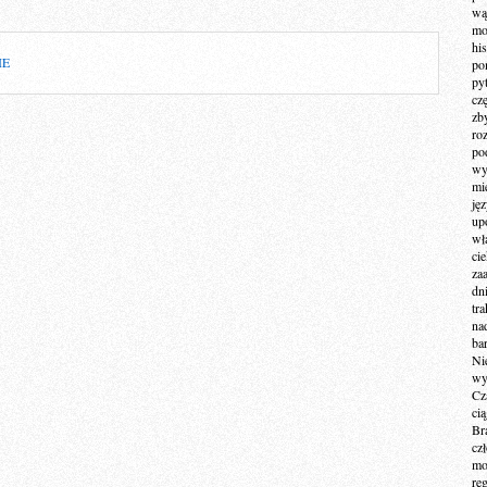
wą
mo
hi
IE
po
py
cz
zb
ro
po
wy
mi
ję
up
wł
ci
za
dn
tr
na
ba
Ni
wy
Cz
ci
Br
cz
mo
re