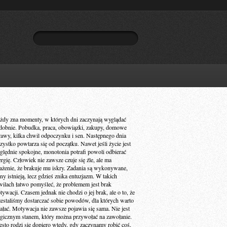
żdy zna momenty, w których dni zaczynają wyglądać
dobnie. Pobudka, praca, obowiązki, zakupy, domowe
rawy, kilka chwil odpoczynku i sen. Następnego dnia
zystko powtarza się od początku. Nawet jeśli życie jest
ględnie spokojne, monotonia potrafi powoli odbierać
ergię. Człowiek nie zawsze czuje się źle, ale ma
ażenie, że brakuje mu iskry. Zadania są wykonywane,
ny istnieją, lecz gdzieś znika entuzjazm. W takich
wilach łatwo pomyśleć, że problemem jest brak
ywacji. Czasem jednak nie chodzi o jej brak, ale o to, że
zestaliśmy dostarczać sobie powodów, dla których warto
iałać. Motywacja nie zawsze pojawia się sama. Nie jest
gicznym stanem, który można przywołać na zawołanie.
ęsto rodzi się dopiero wtedy, gdy zaczynamy robić coś,