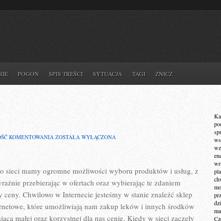
RIE
POGOŃ
SPIS TREŚCI
SYTUACJA
TAGI
ZNICZ
Ka
po
sp
PROBLEMY
OŚĆ KOMENTOWANIA
ZOSTAŁA WYŁĄCZONA
ws
SKÓRNE
wz
KOBIET
en
wr
o sieci mamy ogromne możliwości wyboru produktów i usług, z
pla
ch
yraźnie przebierając w ofertach oraz wybierając te zdaniem
mot
y ceny. Chwilowo w Internecie jesteśmy w stanie znaleźć sklep
pr
dz
ernetowe, które umożliwiają nam zakup leków i innych środków
ma
ącą małej oraz korzystnej dla nas cenie. Kiedy w sieci zaczęły
Cz