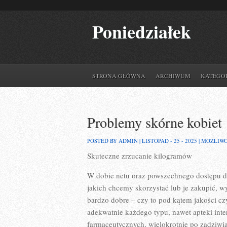
Poniedziałek
STRONA GŁÓWNA
ARCHIWUM
KATEGO
Problemy skórne kobiet
POSTED BY ADMIN | LISTOPAD - 25 - 2025 |
MOŻLIW
Skuteczne zrzucanie kilogramów
W dobie netu oraz powszechnego dostępu d
jakich chcemy skorzystać lub je zakupić, w
bardzo dobre – czy to pod kątem jakości cz
adekwatnie każdego typu, nawet apteki int
farmaceutycznych, wielokrotnie po zadziwiaj