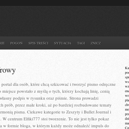
RIE
POGOŃ
SPIS TREŚCI
SYTUACJA
TAGI
ZNICZ
frowy
Ka
po
sp
ws
y portal dla osób, które chcą szkicować i tworzyć pismo odręczne
wz
miejsce powstało z myślą o tych, którzy kochają linię, cenią
en
wr
własny podpis w rysunku oraz piśmie. Strona prowadzi
pla
ch prób, przez małe kroki, aż po bardziej rozbudowane tematy
ch
mot
rmonią pisma. Ciekawe kategorie to Zeszyty i Bullet Journal i
pr
 W centrum Elfiki777 stoi tworzenie. To nie jest tylko pokaz
dz
ma
nia w formie bloga, w którym każdy może odnaleźć impuls do
Cz