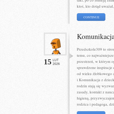
takt, po co istnieją zn
ktoś, kto dotąd uważał,
CONTINUE
Komunikacja
Przedszkole309 to str
temu, co najważniejsze
15
LUT
przestrzeń, w którym o
2026
sprawdzone inspiracje 
od wieku żłobkowego a
i Komunikacja z dzieck
rodzin stają się wyzwa
zasady, kontakt z nauc
higieną, przyzwyczaje
rodzica i pedagoga, dz