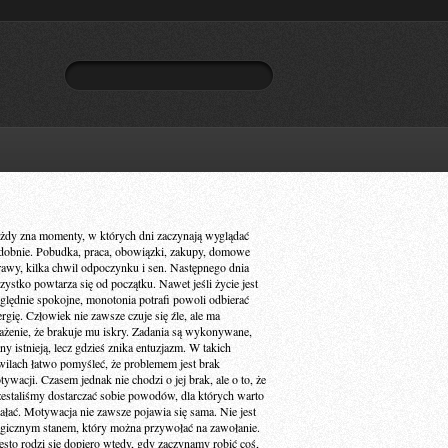
żdy zna momenty, w których dni zaczynają wyglądać
dobnie. Pobudka, praca, obowiązki, zakupy, domowe
rawy, kilka chwil odpoczynku i sen. Następnego dnia
zystko powtarza się od początku. Nawet jeśli życie jest
ględnie spokojne, monotonia potrafi powoli odbierać
ergię. Człowiek nie zawsze czuje się źle, ale ma
ażenie, że brakuje mu iskry. Zadania są wykonywane,
ny istnieją, lecz gdzieś znika entuzjazm. W takich
wilach łatwo pomyśleć, że problemem jest brak
ywacji. Czasem jednak nie chodzi o jej brak, ale o to, że
zestaliśmy dostarczać sobie powodów, dla których warto
iałać. Motywacja nie zawsze pojawia się sama. Nie jest
gicznym stanem, który można przywołać na zawołanie.
ęsto rodzi się dopiero wtedy, gdy zaczynamy robić coś,