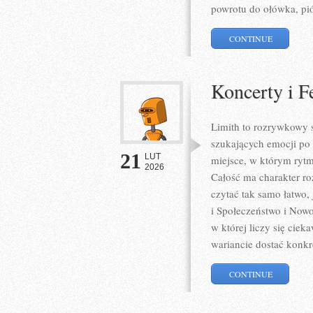
powrotu do ołówka, pi
CONTINUE
Koncerty i F
Limith to rozrywkowy s
szukających emocji po 
21
LUT
miejsce, w którym rytm
2026
Całość ma charakter ro
czytać tak samo łatwo,
i Społeczeństwo i Nowo
w której liczy się cie
wariancie dostać konkr
CONTINUE