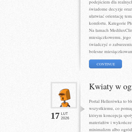
podejściem dla realnych
świadome decyzje oraz
ułatwiać orientację tem
komfortu. Kategorie Pł
Na łamach MediluxClini
miesiączkowemu, jego 
świadczyć o zaburzeni
bolesne miesiączkowani
CONTINUE
Kwiaty w og
Portal Hellerówka to 
wszystkiemu, co poma
17
LUT
którym koncepcja spoty
2026
materiałów i wykończeń
minimalizm albo ogród s