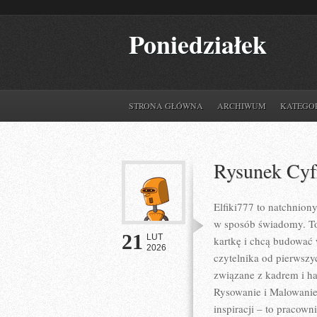
Poniedziałek
STRONA GŁÓWNA
ARCHIWUM
KATEGO
Rysunek Cy
Elfiki777 to natchnion
w sposób świadomy. To 
21
LUT
kartkę i chcą budować 
2026
czytelnika od pierwszy
związane z kadrem i ha
Rysowanie i Malowanie.
inspiracji – to pracow