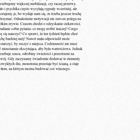
trzebujemy większej mobilizacji, czy raczej przerwy.
ało i psychika często wysyłają sygnały wcześniej, ale
norujemy je, bo wydaje nam się, że trzeba jeszcze trochę
trzymać. Odnalezienie motywacji nie zawsze polega na
elkim zrywie. Czasem chodzi o odzyskanie ciekawości.
zadanie sobie pytania: co mogę zrobić inaczej? Czego
cę się nauczyć? Co sprawi, że ten tydzień będzie choć
ochę bardziej mój? Nawet mała odpowiedź może
starczyć, by ruszyć z miejsca. Codzienność nie musi
ć nieustannie ekscytująca, aby była wartościowa. Jednak
trzebuje sensu, odrobiny świeżości i przestrzeni na
zwój. Gdy zaczynamy świadomie dodawać te elementy
 zwykłych dni, monotonia przestaje być ścianą, a staje
ę tłem, na którym można budować coś własnego.