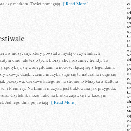
óra czy markera. Treści pomagają
[ Read More ]
co
mo
och
bę
na
Je
wp
estiwale
ko
na
ko
wy
erwis muzyczny, który powstał z myślą o czytelnikach
No
całym dniu, ale też o tych, którzy chcą rozumieć trendy. To
dz
zw
y spotykają się z anegdotami, a nowości łączą się z legendami.
pr
zrywkowy, dzięki czemu muzyka staje się tu naturalna i daje się
ob
po
 jak przeżywa. Ciekawe kategorie na stronie to Muzyka a Kultura
my
ści i Premiery. Na Limith muzyka jest traktowana jak przygoda,
ni
kom
kawość. Czytelnik może trafić na krótką zajawkę i w każdym
od
et. Jednego dnia pojawiają
[ Read More ]
zd
zw
Mo
żyj
o 
je
po