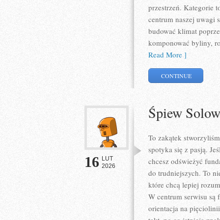
przestrzeń. Kategorie 
centrum naszej uwagi s
budować klimat poprzez
komponować byliny, ro
Read More ]
CONTINUE
Śpiew Solow
To zakątek stworzyliś
spotyka się z pasją. J
16
LUT
chcesz odświeżyć funda
2026
do trudniejszych. To n
które chcą lepiej rozu
W centrum serwisu są 
orientacja na pięciolin