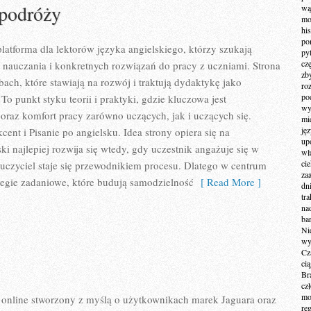
 podróży
wą
mo
hi
po
latforma dla lektorów języka angielskiego, którzy szukają
py
cz
nauczania i konkretnych rozwiązań do pracy z uczniami. Strona
zb
ach, które stawiają na rozwój i traktują dydaktykę jako
ro
po
o punkt styku teorii i praktyki, gdzie kluczowa jest
wy
oraz komfort pracy zarówno uczących, jak i uczących się.
mi
ję
nt i Pisanie po angielsku. Idea strony opiera się na
up
ki najlepiej rozwija się wtedy, gdy uczestnik angażuje się w
wł
ci
uczyciel staje się przewodnikiem procesu. Dlatego w centrum
za
ategie zadaniowe, które budują samodzielność
[ Read More ]
dn
tr
na
ba
Ni
wy
Cz
ci
Br
cz
mo
online stworzony z myślą o użytkownikach marek Jaguara oraz
re