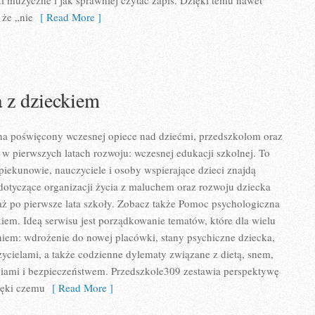
aki muzyczne i jak sprawniej czytać zapis. Dzięki temu nawet
 że „nie
[ Read More ]
 z dzieckiem
ona poświęcony wczesnej opiece nad dziećmi, przedszkolom oraz
 w pierwszych latach rozwoju: wczesnej edukacji szkolnej. To
piekunowie, nauczyciele i osoby wspierające dzieci znajdą
dotyczące organizacji życia z maluchem oraz rozwoju dziecka
ż po pierwsze lata szkoły. Zobacz także Pomoc psychologiczna
iem. Ideą serwisu jest porządkowanie tematów, które dla wielu
niem: wdrożenie do nowej placówki, stany psychiczne dziecka,
zycielami, a także codzienne dylematy związane z dietą, snem,
niami i bezpieczeństwem. Przedszkole309 zestawia perspektywę
ięki czemu
[ Read More ]