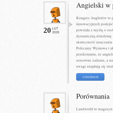
Angielski w
Kongres Anglistów to p
innowacyjnych podejść 
20
LUT
powstała z myślą o osob
2026
dynamiczną dziedzinę. T
skuteczność nauczania 
Polecamy Wymowa i akce
przekonaniu, że angiels
sensowne zadania, a na
uwagi znajdują się str
CONTINUE
Porównania
Landworld to magazyn 