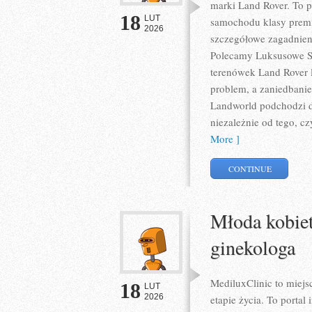
marki Land Rover. To pr
18
LUT
samochodu klasy premi
2026
szczegółowe zagadnieni
Polecamy Luksusowe S
terenówek Land Rover l
problem, a zaniedbanie
Landworld podchodzi d
niezależnie od tego, cz
More ]
CONTINUE
Młoda kobiet
ginekologa
MediluxClinic to miej
18
LUT
2026
etapie życia. To portal