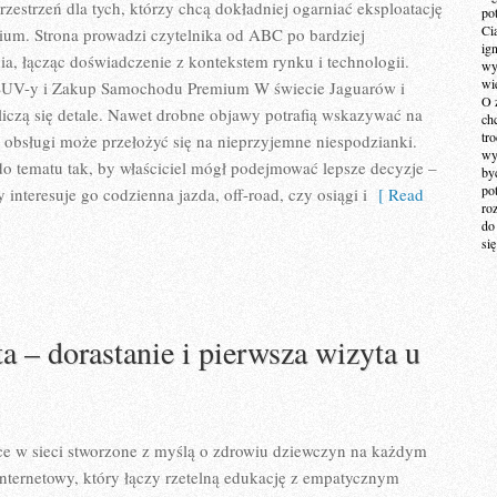
zestrzeń dla tych, którzy chcą dokładniej ogarniać eksploatację
po
Ci
um. Strona prowadzi czytelnika od ABC po bardziej
ig
a, łącząc doświadczenie z kontekstem rynku i technologii.
wy
wi
UV-y i Zakup Samochodu Premium W świecie Jaguarów i
O 
iczą się detale. Nawet drobne objawy potrafią wskazywać na
ch
tr
 obsługi może przełożyć się na nieprzyjemne niespodzianki.
wy
o tematu tak, by właściciel mógł podejmować lepsze decyzje –
by
po
y interesuje go codzienna jazda, off-road, czy osiągi i
[ Read
ro
do
si
a – dorastanie i pierwsza wizyta u
sce w sieci stworzone z myślą o zdrowiu dziewczyn na każdym
 internetowy, który łączy rzetelną edukację z empatycznym