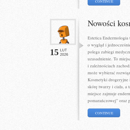
CONTINUE
Nowości kos
Estetica Endermologia 
o wygląd i jednocześni
15
LUT
polega zabiegi medycz
2026
uzasadnienie. To miej
i zależnościach zachod
może wybierać rozwiąza
Kosmetyki drogeryjne i
skórę twarzy i ciała, 
miejsce zajmuje enderm
pomarańczowej” oraz p
CONTINUE