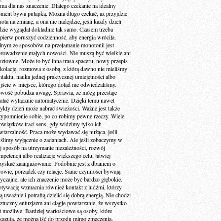
 ma dla nas znaczenie. Dlatego czekanie na idealny
ment bywa pułapką. Można długo czekać, aż przyjdzie
ota na zmianę, a ona nie nadejdzie, jeśli każdy dzień
dzie wyglądał dokładnie tak samo. Czasem trzeba
jpierw poruszyć codzienność, aby energia wróciła.
dnym ze sposobów na przełamanie monotonii jest
rowadzenie małych nowości. Nie muszą być wielkie ani
sztowne. Może to być inna trasa spaceru, nowy przepis
 kolację, rozmowa z osobą, z którą dawno nie mieliśmy
ntaktu, nauka jednej praktycznej umiejętności albo
jście w miejsce, którego dotąd nie odwiedzaliśmy.
wość pobudza uwagę. Sprawia, że mózg przestaje
iałać wyłącznie automatycznie. Dzięki temu nawet
ykły dzień może nabrać świeżości. Ważne jest także
zypomnienie sobie, po co robimy pewne rzeczy. Wiele
owiązków traci sens, gdy widzimy tylko ich
wtarzalność. Praca może wydawać się nużąca, jeśli
ślimy wyłącznie o zadaniach. Ale jeśli zobaczymy w
ej sposób na utrzymanie niezależności, rozwój
petencji albo realizację większego celu, łatwiej
zyskać zaangażowanie. Podobnie jest z dbaniem o
rowie, porządek czy relacje. Same czynności bywają
yczajne, ale ich znaczenie może być bardzo głębokie.
tywację wzmacnia również kontakt z ludźmi, którzy
ą uważnie i potrafią dzielić się dobrą energią. Nie chodzi
sztuczny entuzjazm ani ciągłe powtarzanie, że wszystko
st możliwe. Bardziej wartościowe są osoby, które
kazują, że można iść do przodu mimo zmęczenia,