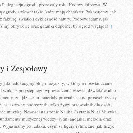
to Pielęgnacja ogrodu przez cały rok i Krzewy i drzewa. W
ą ogrody stylowe: takie, które mają charakter. Pokazujemy, jak
 fakturę, światło i cykliczność natury. Podpowiadamy, jak
śliny okrywowe oraz gatunki odporne, by ogród wyglądał
[
y i Zespołowy
my jako edukacyjny blog muzyczny, w którym doświadczenie
eśli szukasz przystępnego wprowadzenia w świat dźwięków albo
menty, znajdziesz tu materiały prowadzące od prostych rzeczy
ie jest sztywny podręcznik, tylko żywy przewodnik dla osób,
mieć muzykę. Nowości na stronie Nauka Czytania Nut i Muzyka.
fundamenty muzycznej wiedzy: rytm, agogika, melodia oraz
ii. Wyjaśniamy po ludzku, czym są figury rytmiczne, jak liczyć