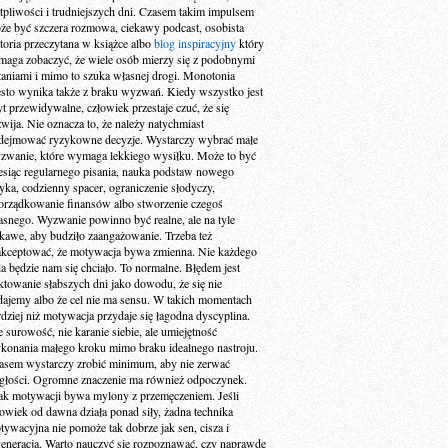
tpliwości i trudniejszych dni. Czasem takim impulsem
że być szczera rozmowa, ciekawy podcast, osobista
storia przeczytana w książce albo
blog inspiracyjny
który
maga zobaczyć, że wiele osób mierzy się z podobnymi
taniami i mimo to szuka własnej drogi. Monotonia
ęsto wynika także z braku wyzwań. Kiedy wszystko jest
yt przewidywalne, człowiek przestaje czuć, że się
zwija. Nie oznacza to, że należy natychmiast
dejmować ryzykowne decyzje. Wystarczy wybrać małe
zwanie, które wymaga lekkiego wysiłku. Może to być
esiąc regularnego pisania, nauka podstaw nowego
zyka, codzienny spacer, ograniczenie słodyczy,
orządkowanie finansów albo stworzenie czegoś
asnego. Wyzwanie powinno być realne, ale na tyle
ekawe, aby budziło zaangażowanie. Trzeba też
akceptować, że motywacja bywa zmienna. Nie każdego
ia będzie nam się chciało. To normalne. Błędem jest
aktowanie słabszych dni jako dowodu, że się nie
dajemy albo że cel nie ma sensu. W takich momentach
rdziej niż motywacja przydaje się łagodna dyscyplina.
e surowość, nie karanie siebie, ale umiejętność
konania małego kroku mimo braku idealnego nastroju.
asem wystarczy zrobić minimum, aby nie zerwać
ągłości. Ogromne znaczenie ma również odpoczynek.
ak motywacji bywa mylony z przemęczeniem. Jeśli
łowiek od dawna działa ponad siły, żadna technika
tywacyjna nie pomoże tak dobrze jak sen, cisza i
generacja. Warto nauczyć się rozpoznawać, czy naprawdę