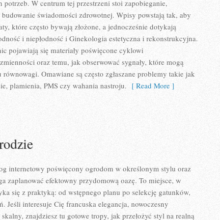
 potrzeb. W centrum tej przestrzeni stoi zapobieganie,
 budowanie świadomości zdrowotnej. Wpisy powstają tak, aby
aty, które często bywają złożone, a jednocześnie dotykają
odność i niepłodność i Ginekologia estetyczna i rekonstrukcyjna.
c pojawiają się materiały poświęcone cyklowi
zmienności oraz temu, jak obserwować sygnały, które mogą
u równowagi. Omawiane są często zgłaszane problemy takie jak
e, plamienia, PMS czy wahania nastroju.
[ Read More ]
rodzie
blog internetowy poświęcony ogrodom w określonym stylu oraz
ga zaplanować efektowny przydomową oazę. To miejsce, w
ka się z praktyką: od wstępnego planu po selekcję gatunków,
. Jeśli interesuje Cię francuska elegancja, nowoczesny
kalny, znajdziesz tu gotowe tropy, jak przełożyć styl na realną