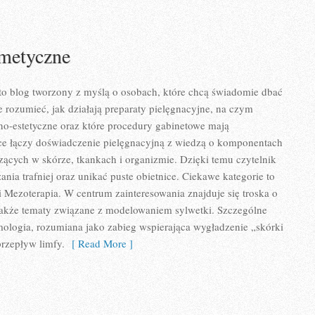
metyczne
to blog tworzony z myślą o osobach, które chcą świadomie dbać
e rozumieć, jak działają preparaty pielęgnacyjne, na czym
no-estetyczne oraz które procedury gabinetowe mają
sce łączy doświadczenie pielęgnacyjną z wiedzą o komponentach
zących w skórze, tkankach i organizmie. Dzięki temu czytelnik
nia trafniej oraz unikać puste obietnice. Ciekawe kategorie to
 Mezoterapia. W centrum zainteresowania znajduje się troska o
a także tematy związane z modelowaniem sylwetki. Szczególne
ologia, rozumiana jako zabieg wspierająca wygładzenie „skórki
rzepływ limfy.
[ Read More ]