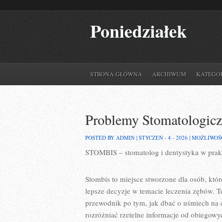
Poniedziałek
STRONA GŁÓWNA
ARCHIWUM
KATEGO
Problemy Stomatologicz
POSTED BY ADMIN | STYCZEŃ - 4 - 2026 |
MOŻLIWOŚ
STOMBIS – stomatolog i dentystyka w prak
Stombis to miejsce stworzone dla osób, któ
lepsze decyzje w temacie leczenia zębów. T
przewodnik po tym, jak dbać o uśmiech na c
rozróżniać rzetelne informacje od obiegowy