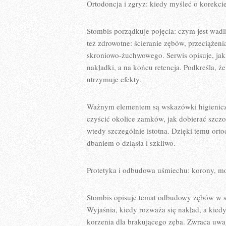
Ortodoncja i zgryz: kiedy myśleć o korekci
Stombis porządkuje pojęcia: czym jest wadl
też zdrowotne: ścieranie zębów, przeciążeni
skroniowo-żuchwowego. Serwis opisuje, jak 
nakładki, a na końcu retencja. Podkreśla, ż
utrzymuje efekty.
Ważnym elementem są wskazówki higieniczne
czyścić okolice zamków, jak dobierać szcz
wtedy szczególnie istotna. Dzięki temu orto
dbaniem o dziąsła i szkliwo.
Protetyka i odbudowa uśmiechu: korony, mo
Stombis opisuje temat odbudowy zębów w s
Wyjaśnia, kiedy rozważa się nakład, a kied
korzenia dla brakującego zęba. Zwraca uwagę