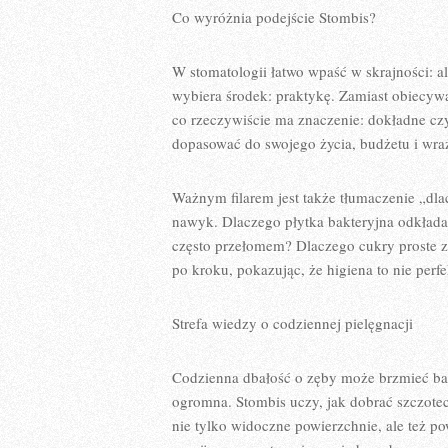
Co wyróżnia podejście Stombis?
W stomatologii łatwo wpaść w skrajności: a
wybiera środek: praktykę. Zamiast obiecyw
co rzeczywiście ma znaczenie: dokładne czy
dopasować do swojego życia, budżetu i wraż
Ważnym filarem jest także tłumaczenie „dl
nawyk. Dlaczego płytka bakteryjna odkład
często przełomem? Dlaczego cukry proste z
po kroku, pokazując, że higiena to nie perf
Strefa wiedzy o codziennej pielęgnacji
Codzienna dbałość o zęby może brzmieć ban
ogromna. Stombis uczy, jak dobrać szczotec
nie tylko widoczne powierzchnie, ale też p