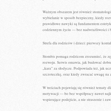
Ważnym obszarem jest również stomatologia
wybielanie w sposób bezpieczny, kiedy rozw
prawidłowe nawyki są fundamentem estetyki
codziennym życiu — bez nadwrażliwości i be
Strefa dla rodziców i dzieci: pierwszy konta
Stombis pomaga rodzicom zrozumieć, że zę
rozwoju. Serwis omawia, jak budować dobre 
„kara” za słodycze. Podpowiada też, jak uc
szczoteczkę, oraz kiedy zwracać uwagę na 
W treściach pojawiają się również tematy dla
motywacji — bo bez współpracy nawet najlep
wspierające podejście, a nie straszenie i za