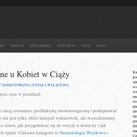
RIE
POGOŃ
SPIS TREŚCI
SYTUACJA
TAGI
ZNICZ
ne u Kobiet w Ciąży
Ka
po
sp
PROBLEMY
Ć KOMENTOWANIA
ZOSTAŁA WYŁĄCZONA
ws
STOMATOLOGICZNE
wz
tyce oraz w poradach
U
en
KOBIET
wr
W
pla
CIĄŻY
re chcą zrozumieć profilaktykę stomatologiczną i podejmować
ch
mot
o nie jest tylko zbiór luźnych wskazówek, ale wszechstronny
pr
o dzień, jak przygotować się do wizyty u dentysty i jak
dz
ma
ch opinii. Ciekawe kategorie to
Stomatologia Wojskowa i
Cz