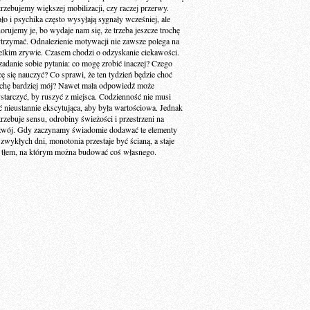
trzebujemy większej mobilizacji, czy raczej przerwy.
ało i psychika często wysyłają sygnały wcześniej, ale
norujemy je, bo wydaje nam się, że trzeba jeszcze trochę
trzymać. Odnalezienie motywacji nie zawsze polega na
elkim zrywie. Czasem chodzi o odzyskanie ciekawości.
zadanie sobie pytania: co mogę zrobić inaczej? Czego
cę się nauczyć? Co sprawi, że ten tydzień będzie choć
ochę bardziej mój? Nawet mała odpowiedź może
starczyć, by ruszyć z miejsca. Codzienność nie musi
ć nieustannie ekscytująca, aby była wartościowa. Jednak
trzebuje sensu, odrobiny świeżości i przestrzeni na
zwój. Gdy zaczynamy świadomie dodawać te elementy
 zwykłych dni, monotonia przestaje być ścianą, a staje
ę tłem, na którym można budować coś własnego.