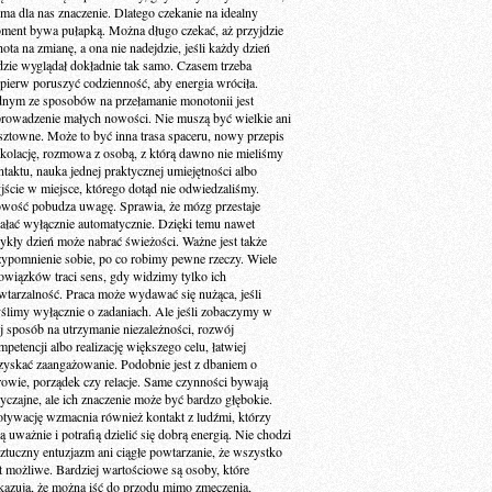
 ma dla nas znaczenie. Dlatego czekanie na idealny
ment bywa pułapką. Można długo czekać, aż przyjdzie
ota na zmianę, a ona nie nadejdzie, jeśli każdy dzień
dzie wyglądał dokładnie tak samo. Czasem trzeba
jpierw poruszyć codzienność, aby energia wróciła.
dnym ze sposobów na przełamanie monotonii jest
rowadzenie małych nowości. Nie muszą być wielkie ani
sztowne. Może to być inna trasa spaceru, nowy przepis
 kolację, rozmowa z osobą, z którą dawno nie mieliśmy
ntaktu, nauka jednej praktycznej umiejętności albo
jście w miejsce, którego dotąd nie odwiedzaliśmy.
wość pobudza uwagę. Sprawia, że mózg przestaje
iałać wyłącznie automatycznie. Dzięki temu nawet
ykły dzień może nabrać świeżości. Ważne jest także
zypomnienie sobie, po co robimy pewne rzeczy. Wiele
owiązków traci sens, gdy widzimy tylko ich
wtarzalność. Praca może wydawać się nużąca, jeśli
ślimy wyłącznie o zadaniach. Ale jeśli zobaczymy w
ej sposób na utrzymanie niezależności, rozwój
petencji albo realizację większego celu, łatwiej
zyskać zaangażowanie. Podobnie jest z dbaniem o
rowie, porządek czy relacje. Same czynności bywają
yczajne, ale ich znaczenie może być bardzo głębokie.
tywację wzmacnia również kontakt z ludźmi, którzy
ą uważnie i potrafią dzielić się dobrą energią. Nie chodzi
sztuczny entuzjazm ani ciągłe powtarzanie, że wszystko
st możliwe. Bardziej wartościowe są osoby, które
kazują, że można iść do przodu mimo zmęczenia,