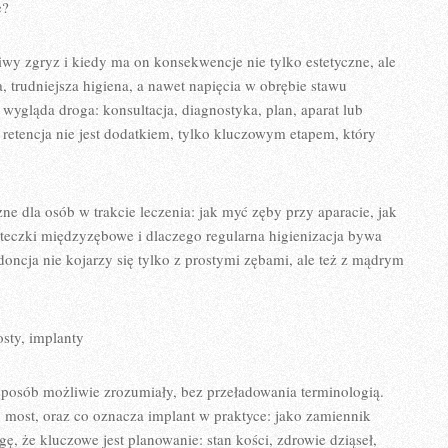
e?
iwy zgryz i kiedy ma on konsekwencje nie tylko estetyczne, ale
a, trudniejsza higiena, a nawet napięcia w obrębie stawu
wygląda droga: konsultacja, diagnostyka, plan, aparat lub
e retencja nie jest dodatkiem, tylko kluczowym etapem, który
 dla osób w trakcie leczenia: jak myć zęby przy aparacie, jak
oteczki międzyzębowe i dlaczego regularna higienizacja bywa
doncja nie kojarzy się tylko z prostymi zębami, ale też z mądrym
sty, implanty
posób możliwie zrozumiały, bez przeładowania terminologią.
y most, oraz co oznacza implant w praktyce: jako zamiennik
, że kluczowe jest planowanie: stan kości, zdrowie dziąseł,