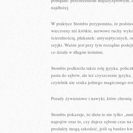
pomijane: przestrzeniom międzyzębowym, cz
najdłużej.
W praktyce Stombis przypomina, że podstawą
wieczorny niż krótkie, nerwowe ruchy wyko
ścieralnością, płukanek: antyseptycznych, 
szyjki. Ważne jest przy tym rozsądne podejś
co działa w długim terminie.
Stombis podkreśla także rolę języka, policz
pasta do zębów, ale też czyszczenie języka,
czytelnik nie szuka jednego magicznego roz
Porady żywieniowe i nawyki, które chronią 
Stombis pokazuje, że dieta to nie tylko „mn
napojów oraz to, czy dajesz zębom czas na
produkty mogą szkodzić, jeśli są bardzo k