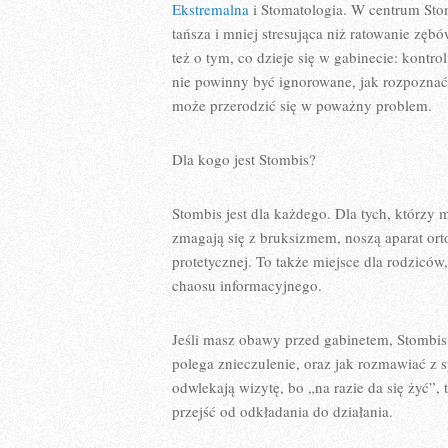
Ekstremalna
i Stomatologia. W centrum Stomb
tańsza i mniej stresująca niż ratowanie zębów
też o tym, co dzieje się w gabinecie: kontr
nie powinny być ignorowane, jak rozpoznać
może przerodzić się w poważny problem.
Dla kogo jest Stombis?
Stombis jest dla każdego. Dla tych, którzy m
zmagają się z bruksizmem, noszą aparat or
protetycznej. To także miejsce dla rodziców
chaosu informacyjnego.
Jeśli masz obawy przed gabinetem, Stombis
polega znieczulenie, oraz jak rozmawiać z sp
odwlekają wizytę, bo „na razie da się żyć”, 
przejść od odkładania do działania.