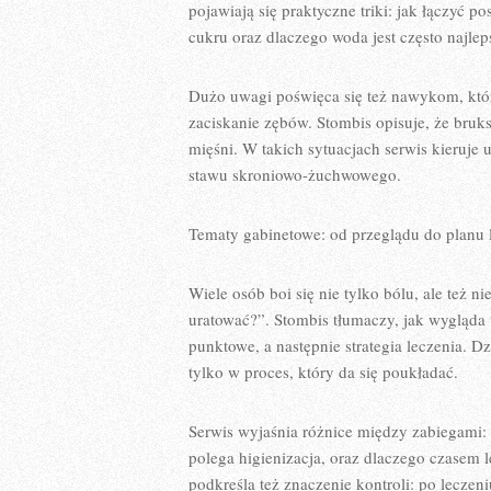
pojawiają się praktyczne triki: jak łączyć p
cukru oraz dlaczego woda jest często najl
Dużo uwagi poświęca się też nawykom, które
zaciskanie zębów. Stombis opisuje, że bruksi
mięśni. W takich sytuacjach serwis kieruje 
stawu skroniowo-żuchwowego.
Tematy gabinetowe: od przeglądu do planu 
Wiele osób boi się nie tylko bólu, ale też n
uratować?”. Stombis tłumaczy, jak wygląda
punktowe, a następnie strategia leczenia. D
tylko w proces, który da się poukładać.
Serwis wyjaśnia różnice między zabiegami:
polega higienizacja, oraz dlaczego czasem 
podkreśla też znaczenie kontroli: po leczen