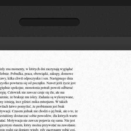
żdy zna momenty, w których dni zaczynają wyglądać
dobnie. Pobudka, praca, obowiązki, zakupy, domowe
rawy, kilka chwil odpoczynku i sen. Następnego dnia
zystko powtarza się od początku. Nawet jeśli życie jest
ględnie spokojne, monotonia potrafi powoli odbierać
ergię. Człowiek nie zawsze czuje się źle, ale ma
ażenie, że brakuje mu iskry. Zadania są wykonywane,
ny istnieją, lecz gdzieś znika entuzjazm. W takich
wilach łatwo pomyśleć, że problemem jest brak
ywacji. Czasem jednak nie chodzi o jej brak, ale o to, że
zestaliśmy dostarczać sobie powodów, dla których warto
iałać. Motywacja nie zawsze pojawia się sama. Nie jest
gicznym stanem, który można przywołać na zawołanie.
ęsto rodzi się dopiero wtedy, gdy zaczynamy robić coś,