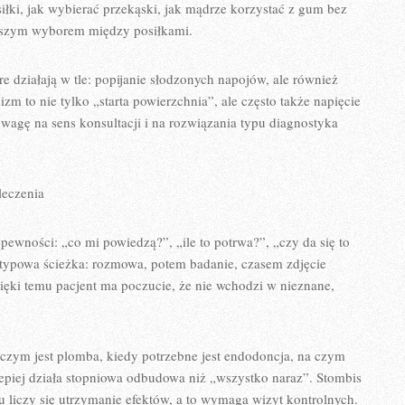
osiłki, jak wybierać przekąski, jak mądrze korzystać z gum bez
epszym wyborem między posiłkami.
 działają w tle: popijanie słodzonych napojów, ale również
zm to nie tylko „starta powierzchnia”, ale często także napięcie
uwagę na sens konsultacji i na rozwiązania typu diagnostyka
leczenia
iepewności: „co mi powiedzą?”, „ile to potrwa?”, „czy da się to
 typowa ścieżka: rozmowa, potem badanie, czasem zdjęcie
zięki temu pacjent ma poczucie, że nie wchodzi w nieznane,
 czym jest plomba, kiedy potrzebne jest endodoncja, na czym
lepiej działa stopniowa odbudowa niż „wszystko naraz”. Stombis
iu liczy się utrzymanie efektów, a to wymaga wizyt kontrolnych.