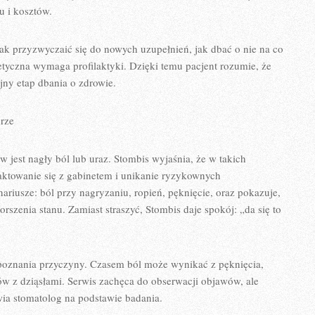
u i kosztów.
jak przyzwyczaić się do nowych uzupełnień, jak dbać o nie na co
tetyczna wymaga profilaktyki. Dzięki temu pacjent rozumie, że
ejny etap dbania o zdrowie.
drze
 jest nagły ból lub uraz. Stombis wyjaśnia, że w takich
taktowanie się z gabinetem i unikanie ryzykownych
riusze: ból przy nagryzaniu, ropień, pęknięcie, oraz pokazuje,
szenia stanu. Zamiast straszyć, Stombis daje spokój: „da się to
ozpoznania przyczyny. Czasem ból może wynikać z pęknięcia,
w z dziąsłami. Serwis zachęca do obserwacji objawów, ale
ia stomatolog na podstawie badania.