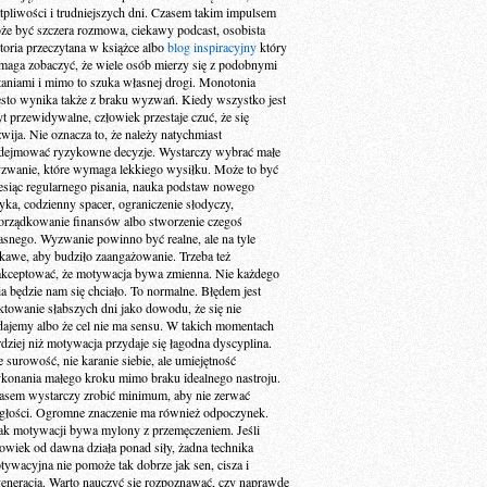
tpliwości i trudniejszych dni. Czasem takim impulsem
że być szczera rozmowa, ciekawy podcast, osobista
storia przeczytana w książce albo
blog inspiracyjny
który
maga zobaczyć, że wiele osób mierzy się z podobnymi
taniami i mimo to szuka własnej drogi. Monotonia
ęsto wynika także z braku wyzwań. Kiedy wszystko jest
yt przewidywalne, człowiek przestaje czuć, że się
zwija. Nie oznacza to, że należy natychmiast
dejmować ryzykowne decyzje. Wystarczy wybrać małe
zwanie, które wymaga lekkiego wysiłku. Może to być
esiąc regularnego pisania, nauka podstaw nowego
zyka, codzienny spacer, ograniczenie słodyczy,
orządkowanie finansów albo stworzenie czegoś
asnego. Wyzwanie powinno być realne, ale na tyle
ekawe, aby budziło zaangażowanie. Trzeba też
akceptować, że motywacja bywa zmienna. Nie każdego
ia będzie nam się chciało. To normalne. Błędem jest
aktowanie słabszych dni jako dowodu, że się nie
dajemy albo że cel nie ma sensu. W takich momentach
rdziej niż motywacja przydaje się łagodna dyscyplina.
e surowość, nie karanie siebie, ale umiejętność
konania małego kroku mimo braku idealnego nastroju.
asem wystarczy zrobić minimum, aby nie zerwać
ągłości. Ogromne znaczenie ma również odpoczynek.
ak motywacji bywa mylony z przemęczeniem. Jeśli
łowiek od dawna działa ponad siły, żadna technika
tywacyjna nie pomoże tak dobrze jak sen, cisza i
generacja. Warto nauczyć się rozpoznawać, czy naprawdę