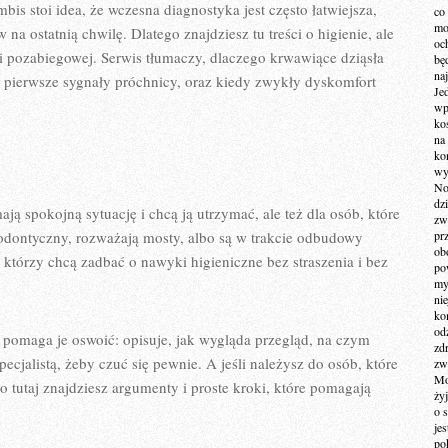
is stoi idea, że wczesna diagnostyka jest często łatwiejsza,
co
mo
 na ostatnią chwilę. Dlatego znajdziesz tu treści o higienie, ale
och
oli pozabiegowej. Serwis tłumaczy, dlaczego krwawiące dziąsła
bę
na
 pierwsze sygnały próchnicy, oraz kiedy zwykły dyskomfort
Je
wp
ko
na
ko
wy
No
dz
ają spokojną sytuację i chcą ją utrzymać, ale też dla osób, które
zw
todontyczny, rozważają mosty, albo są w trakcie odbudowy
pr
ob
, którzy chcą zadbać o nawyki higieniczne bez straszenia i bez
po
my
ni
kom
od
 pomaga je oswoić: opisuje, jak wygląda przegląd, na czym
zd
ecjalistą, żeby czuć się pewnie. A jeśli należysz do osób, które
zw
Mo
to tutaj znajdziesz argumenty i proste kroki, które pomagają
żyj
o 
je
po