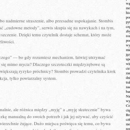
wą
mo
hi
po
lbo nadmierne straszenie, albo przesadne uspokajanie. Stombis
py
cz
ać „cudowne metody”, serwis skupia się na nawykach i na tym,
zb
szczenie. Dzięki temu czytelnik dostaje schemat, który może
ro
po
liwości.
wy
mi
ję
aczego” — bo gdy rozumiesz mechanizm, łatwiej utrzymać
up
a się mimo mycia? Dlaczego szczoteczki międzyzębowe są
wł
ci
większają ryzyko próchnicy? Stombis prowadzi czytelnika krok
za
ekcja, tylko powtarzalny system.
dn
tr
na
ba
Ni
wy
Cz
alnie, ale różnica między „myję” a „myję skutecznie” bywa
ci
Br
zkę manualną do swoich potrzeb i jak jej używać, aby czyścić
cz
owierzchnie żujące. Dużo miejsca poświęca się temu, co bywa
mo
re