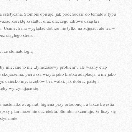
 estetyczna. Stombis opisuje, jak podchodzić do tematów typu
ażać korektę kształtu, oraz dlaczego zdrowe dziąsła i
. Uśmiech ma wyglądać dobrze nie tylko na zdjęciu, ale też w
z ciągłego stresu.
kt ze stomatologią
by mleczne to nie „tymczasowy problem”, ale ważny etap
skojarzenia: pierwsza wizyta jako krótka adaptacja, a nie jako
zyć dziecko mycia zębów bez walki, jak dobrać pastę i
zęby wyrzynające się.
 nastolatków: aparat, higiena przy ortodoncji, a także kwestia
szy plan może nie dać efektu. Stombis akcentuje, że liczy się
wstydzanie.