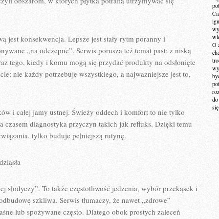
yli obszarom, w których płytka potrafią utrzymywać się
po
Ci
ig
wy
wi
 jest konsekwencja. Lepsze jest stały rytm poranny i
O 
nywane „na odczepne”. Serwis porusza też temat past: z niską
ch
tr
oraz tego, kiedy i komu mogą się przydać produkty na odsłonięte
wy
cie: nie każdy potrzebuje wszystkiego, a najważniejsze jest to,
by
po
ro
do
si
ków i całej jamy ustnej. Świeży oddech i komfort to nie tylko
 a czasem diagnostyka przyczyn takich jak refluks. Dzięki temu
wiązania, tylko buduje pełniejszą rutynę.
dziąsła
iej słodyczy”. To także częstotliwość jedzenia, wybór przekąsek i
 odbudowę szkliwa. Serwis tłumaczy, że nawet „zdrowe”
waśne lub spożywane często. Dlatego obok prostych zaleceń