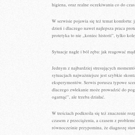
higiena, oraz realne oczekiwania co do czas
W serwisie pojawia się też temat komfortu: 
dzień i dlaczego nawet najlepsza praca pro
protetyka to nie „koniec historii”, tylko kol
Sytuacje nagłe i ból zęba: jak reagować mą
Jednym z najbardziej stresujących momentów
sytuacjach najważniejsze jest szybkie skon
eksperymentów. Serwis porusza typowe scena
dlaczego zwlekanie może prowadzić do pogor
ogarnąć”, ale trzeba działać.
W treściach podkreśla się też znaczenie r
czasem z przeciążenia, a czasem z problemó
równocześnie przypomina, że diagnozę staw