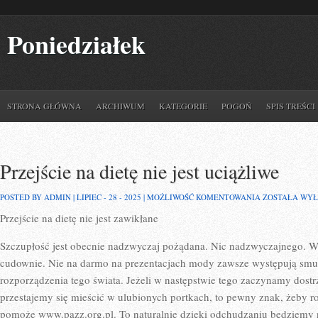
Poniedziałek
STRONA GŁÓWNA
ARCHIWUM
KATEGORIE
POGOŃ
SPIS TREŚCI
Przejście na dietę nie jest uciążliwe
PRZEJŚCIE
POSTED BY ADMIN | LIPIEC - 28 - 2025 |
MOŻLIWOŚĆ KOMENTOWANIA
ZOSTAŁA WY
NA
Przejście na dietę nie jest zawikłane
DIETĘ
NIE
JEST
Szczupłość jest obecnie nadzwyczaj pożądana. Nic nadzwyczajnego. W 
UCIĄŻLIWE
cudownie. Nie na darmo na prezentacjach mody zawsze występują smuk
rozporządzenia tego świata. Jeżeli w następstwie tego zaczynamy dostr
przestajemy się mieścić w ulubionych portkach, to pewny znak, żeby 
pomoże www.pazz.org.pl. To naturalnie dzięki odchudzaniu będziemy n