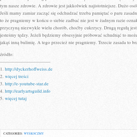
tym nasze zdrowie. A zdrowie jest jakkolwiek najistotniejsze. Dużo osób
Jeśli mamy zamiar zacząć się odchudzać trzeba pamiętać o paru zasadn
to że pragniemy w końcu o siebie zadbać nie jest w żadnym razie ozna
przyczyną niezwykle wielu chorób, choćby cukrzycy. Drugą regułą jest 
jesteśmy tędzy. Jeżeli będziemy obsesyjnie próbować schudnąć to moż
jakąś inną bulimię. A tego przecież nie pragniemy. Trzecie zasada to b
źródło:
———————————
1.
http://dyckerhoffweiss.de
2.
więcej treści
3.
http://e-youtube-star.de
4.
http://earlyartsguild.info
5.
więcej tutaj
CATEGORIES:
WYSKOCZMY