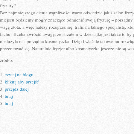
fryzury?
Bez najmniejszego cienia wątpliwości warto odwiedzić jakiś salon fryz
miejscu będziemy mogły znacząco odmienić swoją fryzurę – porządny f
wagę złota, a więc należy rozejrzeć się, trafić na takiego specjalistę, k
fachu. Trzeba zwrócić uwagę, że strzałem w dziesiątkę jest także to b
obsłużyła nas porządna kosmetyczka. Dzięki właśnie takowemu rozwią
prezentować się. Naturalnie fryzjer albo kosmetyczka jeszcze nie są 
źródło:
———————————
1.
czytaj na blogu
2.
kliknij aby przejść
3.
przejdź dalej
4.
tutaj
5.
tutaj