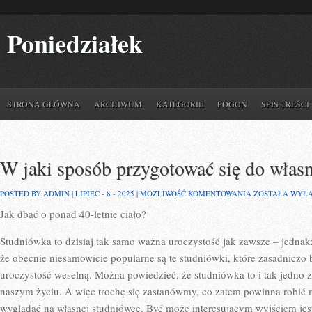
Poniedziałek
STRONA GŁÓWNA
ARCHIWUM
KATEGORIE
POGOŃ
SPIS TREŚCI
W jaki sposób przygotować się do włas
W
POSTED BY ADMIN | LIPIEC - 8 - 2025 |
MOŻLIWOŚĆ KOMENTOWANIA
ZOSTAŁA WYŁ
JAKI
Jak dbać o ponad 40-letnie ciało?
SPOSÓB
PRZYGOTOWAĆ
SIĘ
Studniówka to dzisiaj tak samo ważna uroczystość jak zawsze – jednakż
DO
WŁASNEJ
że obecnie niesamowicie popularne są te studniówki, które zasadniczo 
STUDNIÓWKI?
uroczystość weselną. Można powiedzieć, że studniówka to i tak jedno
naszym życiu. A więc trochę się zastanówmy, co zatem powinna robić m
wyglądać na własnej studniówce. Być może interesującym wyjściem jest 