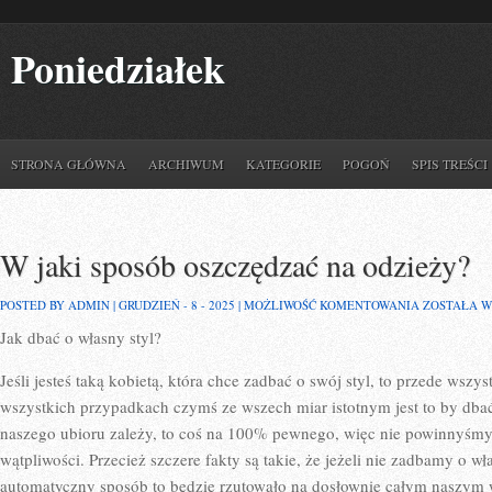
Poniedziałek
STRONA GŁÓWNA
ARCHIWUM
KATEGORIE
POGOŃ
SPIS TREŚCI
W jaki sposób oszczędzać na odzieży?
W
POSTED BY ADMIN | GRUDZIEŃ - 8 - 2025 |
MOŻLIWOŚĆ KOMENTOWANIA
ZOSTAŁA 
JAKI
Jak dbać o własny styl?
SPOSÓB
OSZCZĘDZA
NA
Jeśli jesteś taką kobietą, która chce zadbać o swój styl, to przede ws
ODZIEŻY?
wszystkich przypadkach czymś ze wszech miar istotnym jest to by dba
naszego ubioru zależy, to coś na 100% pewnego, więc nie powinnyśmy
wątpliwości. Przecież szczere fakty są takie, że jeżeli nie zadbamy o w
automatyczny sposób to będzie rzutowało na dosłownie całym naszym w