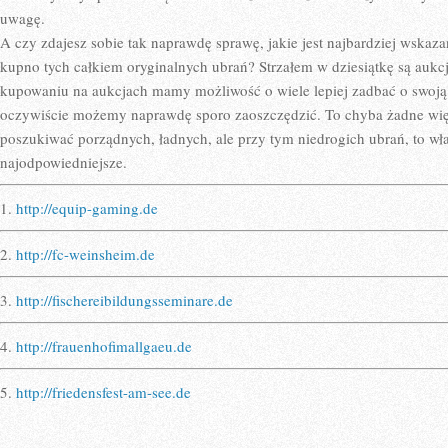
uwagę.
A czy zdajesz sobie tak naprawdę sprawę, jakie jest najbardziej wskaza
kupno tych całkiem oryginalnych ubrań? Strzałem w dziesiątkę są aukcj
kupowaniu na aukcjach mamy możliwość o wiele lepiej zadbać o swoją 
oczywiście możemy naprawdę sporo zaoszczędzić. To chyba żadne więk
poszukiwać porządnych, ładnych, ale przy tym niedrogich ubrań, to wł
najodpowiedniejsze.
1.
http://equip-gaming.de
2.
http://fc-weinsheim.de
3.
http://fischereibildungsseminare.de
4.
http://frauenhofimallgaeu.de
5.
http://friedensfest-am-see.de