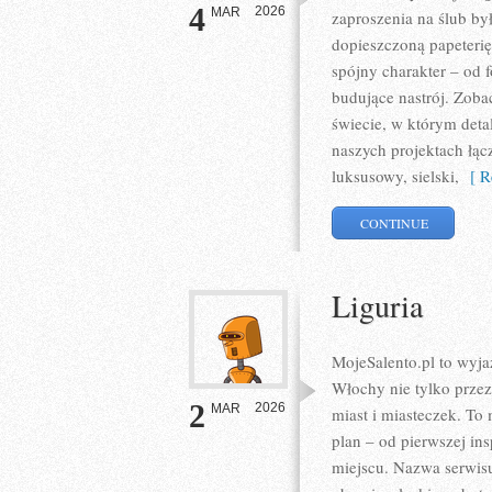
4
2026
MAR
zaproszenia na ślub by
dopieszczoną papeterię
spójny charakter – od 
budujące nastrój. Zobac
świecie, w którym detal
naszych projektach łą
luksusowy, sielski,
[ Re
CONTINUE
Liguria
MojeSalento.pl to wyj
Włochy nie tylko prze
2
2026
MAR
miast i miasteczek. To
plan – od pierwszej in
miejscu. Nazwa serwisu