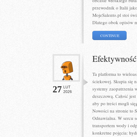
obcasie włoskiego buta
przewodnik o Italii ja
MojeSalento.pl stoi św
Dlatego obok opisów m
CONTINUE
Efektywność
Ta platforma to wielo
ściekowej. Skupia się n
27
LUT
systemy zaopatrzenia w
2026
deszczową. Całość jest
aby po treści mogli się
Nowości na stronie to
Odnawialna. W sercu se
transportem wody i od
konkretne pojęcia: hy