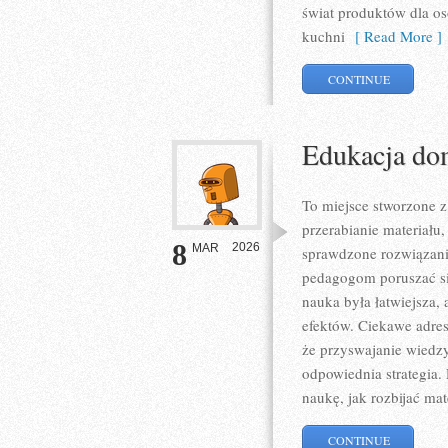
świat produktów dla os
kuchni
[ Read More ]
CONTINUE
Edukacja do
To miejsce stworzone z
przerabianie materiału
8
2026
MAR
sprawdzone rozwiązani
pedagogom poruszać si
nauka była łatwiejsza,
efektów. Ciekawe adres
że przyswajanie wiedzy
odpowiednia strategia.
naukę, jak rozbijać mat
CONTINUE