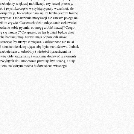
trzebujemy większej mobilizacji, czy raczej przerwy.
ało i psychika często wysyłają sygnały wcześniej, ale
norujemy je, bo wydaje nam się, że trzeba jeszcze trochę
trzymać. Odnalezienie motywacji nie zawsze polega na
elkim zrywie. Czasem chodzi o odzyskanie ciekawości.
zadanie sobie pytania: co mogę zrobić inaczej? Czego
cę się nauczyć? Co sprawi, że ten tydzień będzie choć
ochę bardziej mój? Nawet mała odpowiedź może
starczyć, by ruszyć z miejsca. Codzienność nie musi
ć nieustannie ekscytująca, aby była wartościowa. Jednak
trzebuje sensu, odrobiny świeżości i przestrzeni na
zwój. Gdy zaczynamy świadomie dodawać te elementy
 zwykłych dni, monotonia przestaje być ścianą, a staje
ę tłem, na którym można budować coś własnego.