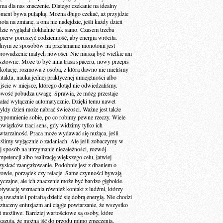
 ma dla nas znaczenie. Dlatego czekanie na idealny
ment bywa pułapką. Można długo czekać, aż przyjdzie
ota na zmianę, a ona nie nadejdzie, jeśli każdy dzień
dzie wyglądał dokładnie tak samo. Czasem trzeba
jpierw poruszyć codzienność, aby energia wróciła.
dnym ze sposobów na przełamanie monotonii jest
rowadzenie małych nowości. Nie muszą być wielkie ani
sztowne. Może to być inna trasa spaceru, nowy przepis
 kolację, rozmowa z osobą, z którą dawno nie mieliśmy
ntaktu, nauka jednej praktycznej umiejętności albo
jście w miejsce, którego dotąd nie odwiedzaliśmy.
wość pobudza uwagę. Sprawia, że mózg przestaje
iałać wyłącznie automatycznie. Dzięki temu nawet
ykły dzień może nabrać świeżości. Ważne jest także
zypomnienie sobie, po co robimy pewne rzeczy. Wiele
owiązków traci sens, gdy widzimy tylko ich
wtarzalność. Praca może wydawać się nużąca, jeśli
ślimy wyłącznie o zadaniach. Ale jeśli zobaczymy w
ej sposób na utrzymanie niezależności, rozwój
petencji albo realizację większego celu, łatwiej
zyskać zaangażowanie. Podobnie jest z dbaniem o
rowie, porządek czy relacje. Same czynności bywają
yczajne, ale ich znaczenie może być bardzo głębokie.
tywację wzmacnia również kontakt z ludźmi, którzy
ą uważnie i potrafią dzielić się dobrą energią. Nie chodzi
sztuczny entuzjazm ani ciągłe powtarzanie, że wszystko
st możliwe. Bardziej wartościowe są osoby, które
kazują, że można iść do przodu mimo zmęczenia,