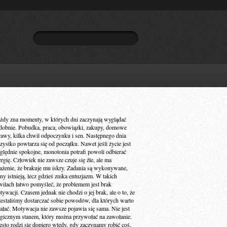
żdy zna momenty, w których dni zaczynają wyglądać
dobnie. Pobudka, praca, obowiązki, zakupy, domowe
rawy, kilka chwil odpoczynku i sen. Następnego dnia
zystko powtarza się od początku. Nawet jeśli życie jest
ględnie spokojne, monotonia potrafi powoli odbierać
ergię. Człowiek nie zawsze czuje się źle, ale ma
ażenie, że brakuje mu iskry. Zadania są wykonywane,
ny istnieją, lecz gdzieś znika entuzjazm. W takich
wilach łatwo pomyśleć, że problemem jest brak
ywacji. Czasem jednak nie chodzi o jej brak, ale o to, że
zestaliśmy dostarczać sobie powodów, dla których warto
iałać. Motywacja nie zawsze pojawia się sama. Nie jest
gicznym stanem, który można przywołać na zawołanie.
ęsto rodzi się dopiero wtedy, gdy zaczynamy robić coś,