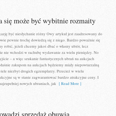
ia się może być wybitnie rozmaity
okazję być niesłychanie różny Owy artykuł jest zaadresowany do
owie pewnie trochę dowiedzą się z niego. Bardzo poważnie się
robić, jeżeli chcemy jakoś dbać o własny ubiór, lecz
cie nie wchodzi w rachubę wydawanie za wielu pieniędzy. No
wyjście – a więc szukanie fantastycznych ubrań na aukcjach
 właśnie zakupom na aukcjach będziemy miały niepowtarzalną
wiele niezbyt drogich egzemplarzy. Przecież w wielu
kcyjne są w stanie zagwarantować bardzo atrakcyjne ceny. I
ajzupełniej nowych ubraniach, jak
[ Read More ]
rowadzi sprzedaż obuwia