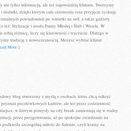
ły nie tylko informacją, ale też zapowiedzią klimatu. Tworzymy
 i dodatki, dzięki którym cała ceremonia oraz przyjęcie zyskują
formalnych powiadomień po winietki na stół, a także gadżety
z też: Stylizacje i uroda Panny Młodej i Ślub i Wesele. W
e robią różnicę, liczy się klarowność i wyczucie. Dlatego w
czymy tradycję z nowoczesnością. Możesz wybrać klimat
ad More ]
azdowy blog stworzony z myślą o osobach, które chcą odkryć
z pryzmat pocztówkowych kadrów, ale też przez codzienność
 miejsce, w którym pomysły na city break zamieniają się w realny
spiracji, przez przygotowania, aż po spokojne zwiedzanie na
 podkreśla szczególną miłość do Salento, czyli krainy na