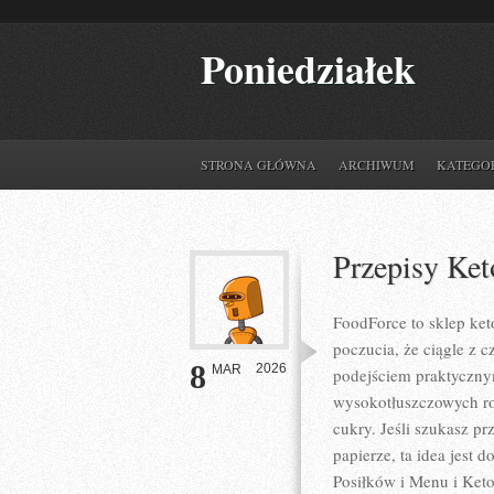
Poniedziałek
STRONA GŁÓWNA
ARCHIWUM
KATEGO
Przepisy Ket
FoodForce to sklep ket
poczucia, że ciągle z c
8
2026
MAR
podejściem praktycznym
wysokotłuszczowych ro
cukry. Jeśli szukasz prz
papierze, ta idea jest 
Posiłków i Menu i Keto