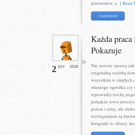
przewodów, a
[ Read M
CONTINUE
Każda praca 
Pokazuje
Nie zawsze sprawa zaku
2
2026
STY
oryginalną ozdobą dom
wszystkim w ciepłych c
własnego ogródka czy t
wprowadzi trochę pog
jednakże www.uroczyste
jesieni i zimy, ale ni
rozwiązaniem są barwne
fotografie to obrazy d