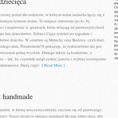
dziecięca
po
Ci
ig
zesny portal dla rodziców, w którym temat malucha łączy się z
wy
wi
iennym rytmem domu. To miejsce stworzone po to, by
O 
i i inspirować w sprawach, które wracają od pierwszych chwil
ch
tr
po lata dzieciństwa. Zobacz Ciąża tydzień po tygodniu i
wy
eństwo dziecka. W centrum są Maluchy oraz Rodzice, czyli duet,
by
po
ażdego dnia. Przedszkole76 pokazuje, że rodzicielstwo nie jest
ro
o procesem pełną wyzwań. Dlatego teksty są konkretne, a
do
si
e – tak, by czytelnik mógł zyskać jasność i wybrać rozwiązania
odzienności. Dużą część
[ Read More ]
i handmade
terii, w której uroczysta estetyka zaczyna się od pierwszego
ści. Nasza strona to miejsce inspiracji dla par, które chcą, aby