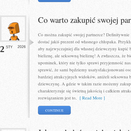
Co warto zakupić swojej par
Co można zakupić swojej partnerce? Definitywnie k
dostać jakiś prezent od własnego chłopaka. Przyk
2
2026
STY
aby najzwyczajniej dla własnej dziewczyny kupić b
bieliznę, ale seksowną bieliznę! A zwłaszcza, że b
upominek, który nie tylko sprawi przyjemność nas
sprawić, że sami będziemy usatysfakcjonowani o
bardziej atrakcyjnych widoków, aniżeli seksowna b
dziewczynę. A gdzie w takim razie możemy zakupić
charakteryzuje się świetną jakością i całkiem at
rozwiązaniem jest to,
[ Read More ]
CONTINUE