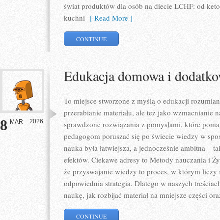
świat produktów dla osób na diecie LCHF: od keto
kuchni
[ Read More ]
CONTINUE
Edukacja domowa i dodatkow
To miejsce stworzone z myślą o edukacji rozumiane
przerabianie materiału, ale też jako wzmacnianie
8
2026
MAR
sprawdzone rozwiązania z pomysłami, które pomag
pedagogom poruszać się po świecie wiedzy w spo
nauka była łatwiejsza, a jednocześnie ambitna – t
efektów. Ciekawe adresy to Metody nauczania i Żyw
że przyswajanie wiedzy to proces, w którym liczy
odpowiednia strategia. Dlatego w naszych treścia
naukę, jak rozbijać materiał na mniejsze części ora
CONTINUE