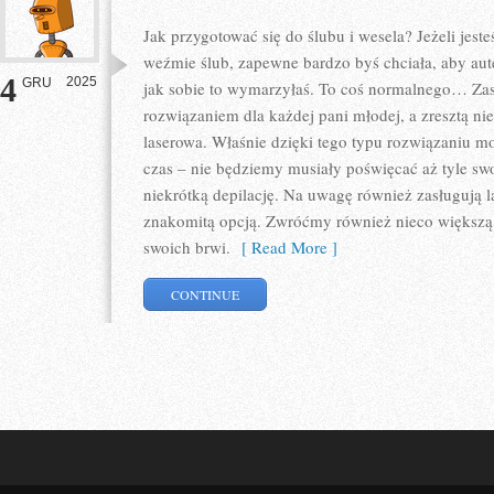
Jak przygotować się do ślubu i wesela? Jeżeli jesteś
weźmie ślub, zapewne bardzo byś chciała, aby aut
4
2025
GRU
jak sobie to wymarzyłaś. To coś normalnego… Zasa
rozwiązaniem dla każdej pani młodej, a zresztą nie t
laserowa. Właśnie dzięki tego typu rozwiązaniu 
czas – nie będziemy musiały poświęcać aż tyle sw
niekrótką depilację. Na uwagę również zasługują l
znakomitą opcją. Zwróćmy również nieco większą 
swoich brwi.
[ Read More ]
CONTINUE