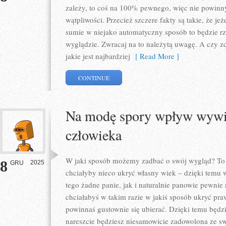
zależy, to coś na 100% pewnego, więc nie powinn
wątpliwości. Przecież szczere fakty są takie, że je
sumie w niejako automatyczny sposób to będzie r
wyglądzie. Zwracaj na to należytą uwagę. A czy z
jakie jest najbardziej
[ Read More ]
CONTINUE
Na modę spory wpływ wywie
człowieka
W jaki sposób możemy zadbać o swój wygląd? To 
8
2025
GRU
chciałyby nieco ukryć własny wiek – dzięki temu w
tego żadne panie, jak i naturalnie panowie pewnie 
chciałabyś w takim razie w jakiś sposób ukryć pr
powinnaś gustownie się ubierać. Dzięki temu będz
nareszcie będziesz niesamowicie zadowolona ze 