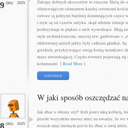
Zakupy dobrych akcesoriów to znaczne Służą do o
9
2025
GRU
olśniewającym elementem każdej ceremonii koście
zawsze są jednymi bardziej dominujących części 
i style są od czasów antyku, skąd właśnie istnieje
podtrzymuje to piękno z nich wywodzące. Mają tu
style architektoniczne, inaczej tzw. garbowane z
efektowniej aniżeli jakby były całkiem gładkie. 
greckich, przykrywające swoją formą tuzinkowe słu
masy utwardzającej. Często również pojawiają się r
kolumnami
[ Read More ]
CONTINUE
W jaki sposób oszczędzać n
Jak dbać o własny styl? Jeśli jesteś taką kobietą, k
przede wszystkim musisz mieć na uwadze, że we 
8
2025
GRU
wszech miar istotnym jest to by dbać o swój ubió