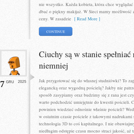
nie wszystko. Każda kobieta, która chce wygląda
dbać o piękny makijaż. W Sieci mamy możliwość z
ceny. W zasadzie
[ Read More ]
CONTINUE
Ciuchy są w stanie spełniać 
niemniej
Jak przygotować się do własnej studniówki? To z
7
2025
GRU
elegancką oraz wygodną pościelą? Jakby nie patrze
sposób zasypiamy oraz budzimy się z rana jest cz
warto podchodzić umiejętnie do kwestii pościeli.
powinien wiedzieć odnośnie właśnie pościeli? Wed
w ostatnim czasie pościele z takowymi nadrukami
technologia 3D to coś kapitalnego. I nie obawiajmy
niedługim odstępie czasu mocno straci jakość, aż t