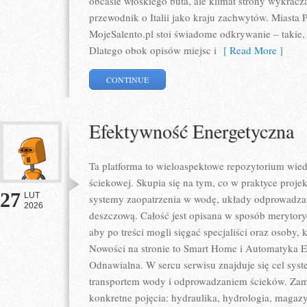
obcasie włoskiego buta, ale klimat strony wykracz
przewodnik o Italii jako kraju zachwytów. Miasta 
MojeSalento.pl stoi świadome odkrywanie – takie, 
Dlatego obok opisów miejsc i
[ Read More ]
CONTINUE
Efektywność Energetyczna
Ta platforma to wieloaspektowe repozytorium wie
ściekowej. Skupia się na tym, co w praktyce projek
27
LUT
systemy zaopatrzenia w wodę, układy odprowadzani
2026
deszczową. Całość jest opisana w sposób merytoryc
aby po treści mogli sięgać specjaliści oraz osoby, 
Nowości na stronie to Smart Home i Automatyka E
Odnawialna. W sercu serwisu znajduje się cel syste
transportem wody i odprowadzaniem ścieków. Zami
konkretne pojęcia: hydraulika, hydrologia, maga