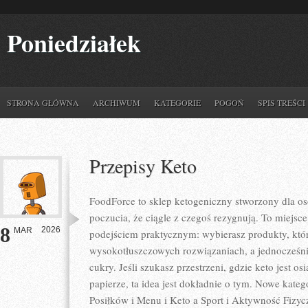
Poniedziałek
STRONA GŁÓWNA
ARCHIWUM
KATEGORIE
POGOŃ
SPIS TREŚCI
Przepisy Keto
FoodForce to sklep ketogeniczny stworzony dla osó
poczucia, że ciągle z czegoś rezygnują. To miejsce
8
2026
MAR
podejściem praktycznym: wybierasz produkty, które
wysokotłuszczowych rozwiązaniach, a jednocześn
cukry. Jeśli szukasz przestrzeni, gdzie keto jest os
papierze, ta idea jest dokładnie o tym. Nowe kateg
Posiłków i Menu i Keto a Sport i Aktywność Fizyc