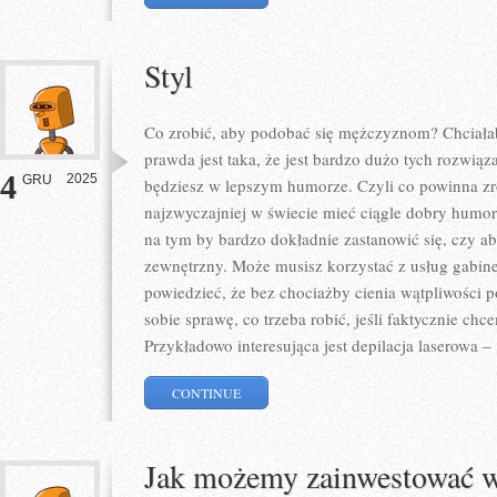
Styl
Co zrobić, aby podobać się mężczyznom? Chciałab
prawda jest taka, że jest bardzo dużo tych rozwiąz
4
2025
GRU
będziesz w lepszym humorze. Czyli co powinna zro
najzwyczajniej w świecie mieć ciągle dobry humor
na tym by bardzo dokładnie zastanowić się, czy 
zewnętrzny. Może musisz korzystać z usług gabi
powiedzieć, że bez chociażby cienia wątpliwości 
sobie sprawę, co trzeba robić, jeśli faktycznie ch
Przykładowo interesująca jest depilacja laserowa –
CONTINUE
Jak możemy zainwestować w