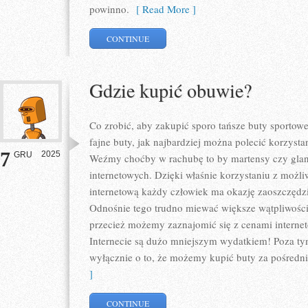
powinno.
[ Read More ]
CONTINUE
Gdzie kupić obuwie?
Co zrobić, aby zakupić sporo tańsze buty sportowe
fajne buty, jak najbardziej można polecić korzyst
7
2025
GRU
Weźmy choćby w rachubę to by martensy czy gla
internetowych. Dzięki właśnie korzystaniu z możl
internetową każdy człowiek ma okazję zaoszczędz
Odnośnie tego trudno miewać większe wątpliwości.
przecież możemy zaznajomić się z cenami interne
Internecie są dużo mniejszym wydatkiem! Poza t
wyłącznie o to, że możemy kupić buty za pośredn
]
CONTINUE