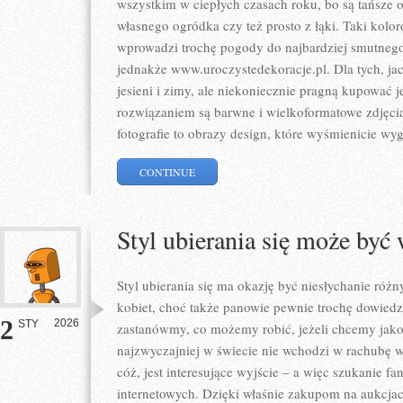
wszystkim w ciepłych czasach roku, bo są tańsze 
własnego ogródka czy też prosto z łąki. Taki kol
wprowadzi trochę pogody do najbardziej smutne
jednakże www.uroczystedekoracje.pl. Dla tych, jac
jesieni i zimy, ale niekoniecznie pragną kupować 
rozwiązaniem są barwne i wielkoformatowe zdjęci
fotografie to obrazy design, które wyśmienicie wyg
CONTINUE
Styl ubierania się może być
Styl ubierania się ma okazję być niesłychanie róż
kobiet, choć także panowie pewnie trochę dowiedz
2
2026
STY
zastanówmy, co możemy robić, jeżeli chcemy jakoś
najzwyczajniej w świecie nie wchodzi w rachubę 
cóż, jest interesujące wyjście – a więc szukanie f
internetowych. Dzięki właśnie zakupom na aukcja