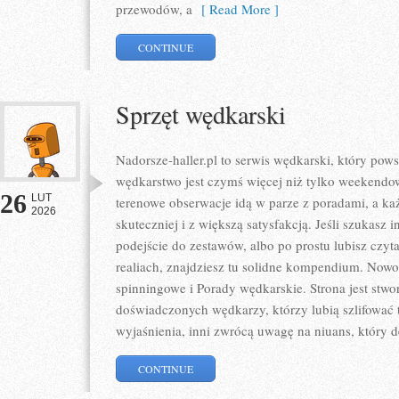
przewodów, a
[ Read More ]
CONTINUE
Sprzęt wędkarski
Nadorsze-haller.pl to serwis wędkarski, który pows
wędkarstwo jest czymś więcej niż tylko weekend
26
LUT
terenowe obserwacje idą w parze z poradami, a k
2026
skuteczniej i z większą satysfakcją. Jeśli szukasz
podejście do zestawów, albo po prostu lubisz czyt
realiach, znajdziesz tu solidne kompendium. Nowo
spinningowe i Porady wędkarskie. Strona jest stwo
doświadczonych wędkarzy, którzy lubią szlifować t
wyjaśnienia, inni zwrócą uwagę na niuans, który 
CONTINUE