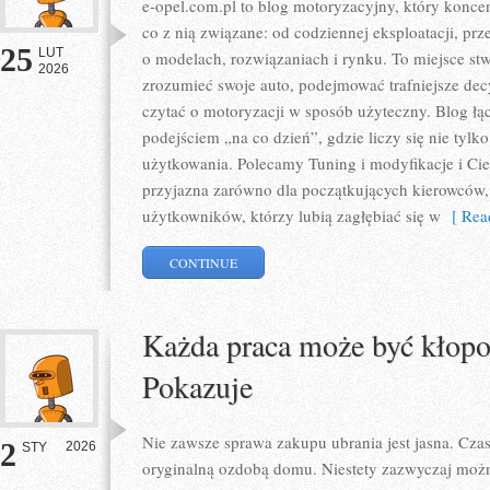
e-opel.com.pl to blog motoryzacyjny, który koncen
co z nią związane: od codziennej eksploatacji, pr
25
LUT
o modelach, rozwiązaniach i rynku. To miejsce stw
2026
zrozumieć swoje auto, podejmować trafniejsze dec
czytać o motoryzacji w sposób użyteczny. Blog ł
podejściem „na co dzień”, gdzie liczy się nie tylko 
użytkowania. Polecamy Tuning i modyfikacje i Ciek
przyjazna zarówno dla początkujących kierowców,
użytkowników, którzy lubią zagłębiać się w
[ Read
CONTINUE
Każda praca może być kłopot
Pokazuje
Nie zawsze sprawa zakupu ubrania jest jasna. Cza
2
2026
STY
oryginalną ozdobą domu. Niestety zazwyczaj możn