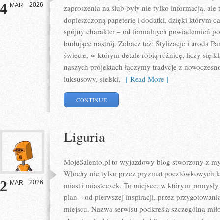
4
2026
MAR
zaproszenia na ślub były nie tylko informacją, al
dopieszczoną papeterię i dodatki, dzięki którym c
spójny charakter – od formalnych powiadomień po w
budujące nastrój. Zobacz też: Stylizacje i uroda P
świecie, w którym detale robią różnicę, liczy się 
naszych projektach łączymy tradycję z nowoczesn
luksusowy, sielski,
[ Read More ]
CONTINUE
Liguria
MojeSalento.pl to wyjazdowy blog stworzony z my
Włochy nie tylko przez pryzmat pocztówkowych ka
2
2026
MAR
miast i miasteczek. To miejsce, w którym pomysły 
plan – od pierwszej inspiracji, przez przygotowan
miejscu. Nazwa serwisu podkreśla szczególną miłoś