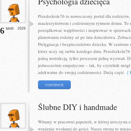
Psychologia dziecięca
Przedszkole76 to nowoczesny portal dla rodziców,
macierzyństwem i codziennym rytmem domu. To mi
6
2026
MAR
porządkować wątpliwości i inspirować w sprawach,
planowania rodziny aż po lata dzieciństwa. Zobacz
Pielęgnacja i bezpieczeństwo dziecka. W centrum s
który uczy się siebie każdego dnia. Przedszkole76 
jedną instrukcją, tylko procesem pełną wyzwań. Dl
jednocześnie empatyczne – tak, by czytelnik mógł
adekwatne do swojej codzienności. Dużą część
[ R
CONTINUE
Ślubne DIY i handmade
Witamy w pracowni papeterii, w której uroczysta e
wrażenia wysłanej do gości. Nasza strona to miejsce