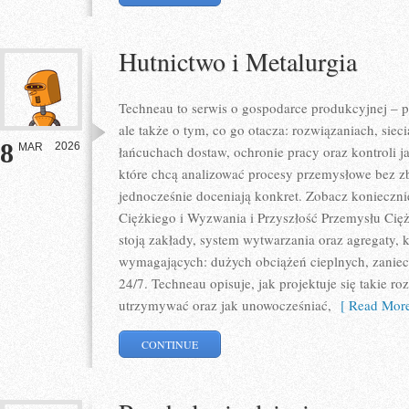
Hutnictwo i Metalurgia
Techneau to serwis o gospodarce produkcyjnej – p
ale także o tym, co go otacza: rozwiązaniach, sieci
8
2026
MAR
łańcuchach dostaw, ochronie pracy oraz kontroli j
które chcą analizować procesy przemysłowe bez zb
jednocześnie doceniają konkret. Zobacz konieczn
Ciężkiego i Wyzwania i Przyszłość Przemysłu Cię
stoją zakłady, system wytwarzania oraz agregaty, 
wymagających: dużych obciążeń cieplnych, zaniecz
24/7. Techneau opisuje, jak projektuje się takie roz
utrzymywać oraz jak unowocześniać,
[ Read More
CONTINUE