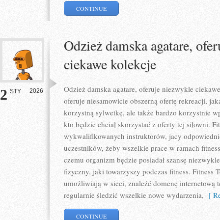
CONTINUE
Odzież damska agatare, ofer
ciekawe kolekcje
Odzież damska agatare, oferuje niezwykle ciekawe
2
2026
STY
oferuje niesamowicie obszerną ofertę rekreacji, j
korzystną sylwetkę, ale także bardzo korzystnie w
kto będzie chciał skorzystać z oferty tej siłowni. F
wykwalifikowanych instruktorów, jacy odpowiedni
uczestników, żeby wszelkie prace w ramach fitne
czemu organizm będzie posiadał szansę niezwykle
fizyczny, jaki towarzyszy podczas fitness. Fitness T
umożliwiają w sieci, znaleźć domenę internetową 
regularnie śledzić wszelkie nowe wydarzenia,
[ Re
CONTINUE