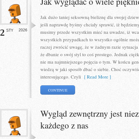
Jak wyglądać o wiele piękni
Jak dużo taniej seksowną bieliznę dla swojej dzi
jeśli naprawdę byśmy chciały sprawić, iż będziem
2
2026
STY
musimy przede wszystkim mieć na uwadze, iż wcale
wszystkich przypadkach to wszystko ogólnie moż
raczej zwrócić uwagę, że w żadnym razie sytuacja
że dbanie o swój styl to coś prostego. Jednak ciężk
nie ma najmniejszego pojęcia o tym. W końcu gen
wiedzą w jaki sposób dbać o siebie. Choć oczyw
interesującego. Czyli
[ Read More ]
CONTINUE
Wygląd zewnętrzny jest niez
każdego z nas