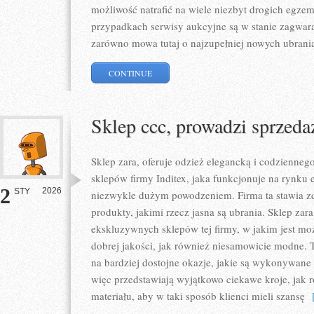
możliwość natrafić na wiele niezbyt drogich egzem
przypadkach serwisy aukcyjne są w stanie zagwara
zarówno mowa tutaj o najzupełniej nowych ubrania
CONTINUE
Sklep ccc, prowadzi sprzed
Sklep zara, oferuje odzież elegancką i codziennego
sklepów firmy Inditex, jaka funkcjonuje na rynku
2
2026
STY
niezwykle dużym powodzeniem. Firma ta stawia z
produkty, jakimi rzecz jasna są ubrania. Sklep zara
ekskluzywnych sklepów tej firmy, w jakim jest mo
dobrej jakości, jak również niesamowicie modne. T
na bardziej dostojne okazje, jakie są wykonywane
więc przedstawiają wyjątkowo ciekawe kroje, jak 
materiału, aby w taki sposób klienci mieli szansę
[