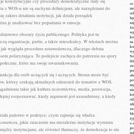
je konstytucyjne czy procedury demokratyczne stały się
co
ia z WOS-u nie są suchymi definicjami, ale narzędziami do
mo
och
ię zakres działania instytucji, jak działa porządek
bę
można je analizować bez popadania w emocje.
na
Je
wp
dstawowe obszary życia publicznego. Polityka jest tu
ko
zą organizacje, partie, a także mieszkańcy. W tekstach można
na
ko
e, jak wygląda procedura ustawodawcza, dlaczego debata
wy
sem polaryzująca. To podejście zachęca do patrzenia na spory
No
dz
 społeczne, które ma swoje uwarunkowania.
zw
pr
unkcja dla osób uczących się i uczących. Strona może być
ob
po
rów, którzy szukają aktualnych odniesień do tematów z WOS.
my
gadnienia takie jak kultura uczestnictwa, media, perswazja,
ni
kom
lepiej rozpoznawać, kiedy argument jest uzasadniony, a kiedy
od
zd
zw
Mo
ziała państwo w praktyce: czym zajmuje się władza
żyj
onawcza, jakie znaczenie ma niezależne instytucje wymiaru
o 
je
między instytucjami, ale również tłumaczy, że demokracja to nie
po