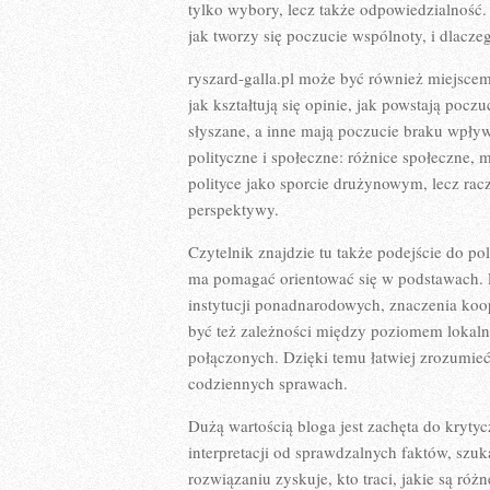
tylko wybory, lecz także odpowiedzialność.
jak tworzy się poczucie wspólnoty, i dlacze
ryszard-galla.pl może być również miejscem
jak kształtują się opinie, jak powstają pocz
słyszane, a inne mają poczucie braku wpływ
polityczne i społeczne: różnice społeczne, 
polityce jako sporcie drużynowym, lecz rac
perspektywy.
Czytelnik znajdzie tu także podejście do pol
ma pomagać orientować się w podstawach. Po
instytucji ponadnarodowych, znaczenia koo
być też zależności między poziomem lokalny
połączonych. Dzięki temu łatwiej zrozumie
codziennych sprawach.
Dużą wartością bloga jest zachęta do kryty
interpretacji od sprawdzalnych faktów, szu
rozwiązaniu zyskuje, kto traci, jakie są róż