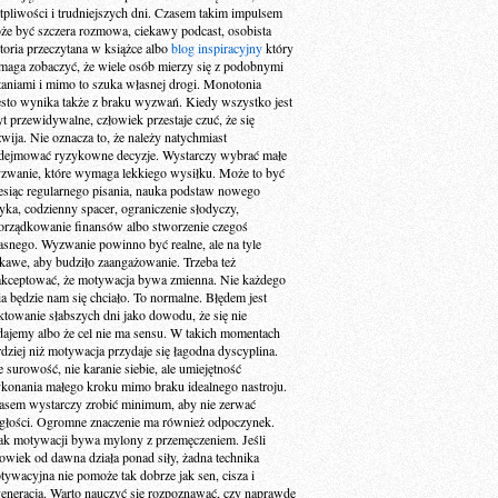
tpliwości i trudniejszych dni. Czasem takim impulsem
że być szczera rozmowa, ciekawy podcast, osobista
storia przeczytana w książce albo
blog inspiracyjny
który
maga zobaczyć, że wiele osób mierzy się z podobnymi
taniami i mimo to szuka własnej drogi. Monotonia
ęsto wynika także z braku wyzwań. Kiedy wszystko jest
yt przewidywalne, człowiek przestaje czuć, że się
zwija. Nie oznacza to, że należy natychmiast
dejmować ryzykowne decyzje. Wystarczy wybrać małe
zwanie, które wymaga lekkiego wysiłku. Może to być
esiąc regularnego pisania, nauka podstaw nowego
zyka, codzienny spacer, ograniczenie słodyczy,
orządkowanie finansów albo stworzenie czegoś
asnego. Wyzwanie powinno być realne, ale na tyle
ekawe, aby budziło zaangażowanie. Trzeba też
akceptować, że motywacja bywa zmienna. Nie każdego
ia będzie nam się chciało. To normalne. Błędem jest
aktowanie słabszych dni jako dowodu, że się nie
dajemy albo że cel nie ma sensu. W takich momentach
rdziej niż motywacja przydaje się łagodna dyscyplina.
e surowość, nie karanie siebie, ale umiejętność
konania małego kroku mimo braku idealnego nastroju.
asem wystarczy zrobić minimum, aby nie zerwać
ągłości. Ogromne znaczenie ma również odpoczynek.
ak motywacji bywa mylony z przemęczeniem. Jeśli
łowiek od dawna działa ponad siły, żadna technika
tywacyjna nie pomoże tak dobrze jak sen, cisza i
generacja. Warto nauczyć się rozpoznawać, czy naprawdę