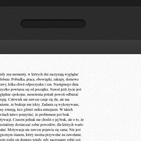
żdy zna momenty, w których dni zaczynają wyglądać
dobnie. Pobudka, praca, obowiązki, zakupy, domowe
rawy, kilka chwil odpoczynku i sen. Następnego dnia
zystko powtarza się od początku. Nawet jeśli życie jest
ględnie spokojne, monotonia potrafi powoli odbierać
ergię. Człowiek nie zawsze czuje się źle, ale ma
ażenie, że brakuje mu iskry. Zadania są wykonywane,
ny istnieją, lecz gdzieś znika entuzjazm. W takich
wilach łatwo pomyśleć, że problemem jest brak
ywacji. Czasem jednak nie chodzi o jej brak, ale o to, że
zestaliśmy dostarczać sobie powodów, dla których warto
iałać. Motywacja nie zawsze pojawia się sama. Nie jest
gicznym stanem, który można przywołać na zawołanie.
ęsto rodzi się dopiero wtedy, gdy zaczynamy robić coś,