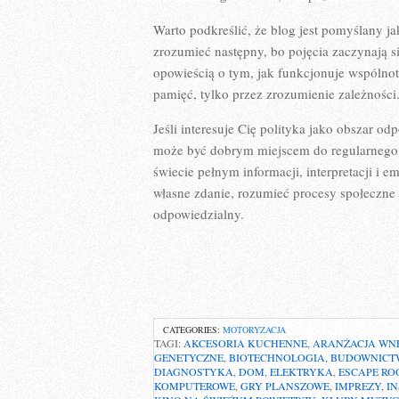
Warto podkreślić, że blog jest pomyślany jak
zrozumieć następny, bo pojęcia zaczynają si
opowieścią o tym, jak funkcjonuje wspólnota
pamięć, tylko przez zrozumienie zależności
Jeśli interesuje Cię polityka jako obszar odp
może być dobrym miejscem do regularnego c
świecie pełnym informacji, interpretacji i 
własne zdanie, rozumieć procesy społeczne
odpowiedzialny.
CATEGORIES:
MOTORYZACJA
TAGI:
AKCESORIA KUCHENNE
,
ARANŻACJA WN
GENETYCZNE
,
BIOTECHNOLOGIA
,
BUDOWNICT
DIAGNOSTYKA
,
DOM
,
ELEKTRYKA
,
ESCAPE R
KOMPUTEROWE
,
GRY PLANSZOWE
,
IMPREZY
,
I