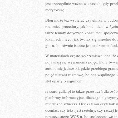
jest szczególnie ważna w czasach, gdy prz
merytorykę.
Blog może też wspierać czytelnika w budow
rozumieć procedury, jak brać udział w życ
także tematy dotyczące konsultacji społeczn
lokalnych i tego, jak tworzy się wspólne do
głosu, bo równie istotne jest codzienne funk
W materiałach często wybrzmiewa idea, że 
pojawiają się wyjaśnienia pojęć, które by
autonomię jednostki, gdzie przebiega gran
pojęć ułatwia rozmowę, bo bez wspólnego j
styl oparty o argument.
ryszard-galla.pl to także przestrzeń dla osó
platformy informacyjne, dlaczego algorytmy
retoryczne sztuczki. Dzięki temu czytelnik m
oceniać: czy tekst jest rzetelny, czy raczej
nowoczesnego WOS-u, bo społeczeństwo in