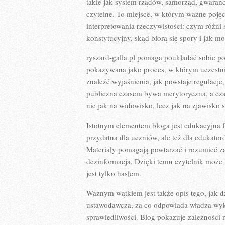
takie jak system rządów, samorząd, gwaranc
czytelne. To miejsce, w którym ważne pojęc
interpretowania rzeczywistości: czym różni s
konstytucyjny, skąd biorą się spory i jak 
ryszard-galla.pl pomaga poukładać sobie po
pokazywana jako proces, w którym uczestnic
znaleźć wyjaśnienia, jak powstaje regulacj
publiczna czasem bywa merytoryczna, a cza
nie jak na widowisko, lecz jak na zjawisko
Istotnym elementem bloga jest edukacyjna f
przydatna dla uczniów, ale też dla edukato
Materiały pomagają powtarzać i rozumieć za
dezinformacja. Dzięki temu czytelnik może 
jest tylko hasłem.
Ważnym wątkiem jest także opis tego, jak d
ustawodawcza, za co odpowiada władza wyk
sprawiedliwości. Blog pokazuje zależności 