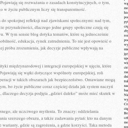
 Pojawiają się rozważania o zasadach konstytucyjnych, o tym,
wą
mo
go w życiu publicznym liczy się transparentność.
hi
po
 do spokojnej refleksji nad zjawiskami społecznymi: nad tym,
py
cz
ucie przynależności, dlaczego jedne grupy społeczne czują się
zb
u. W tym sensie blog dotyka tematów, które są jednocześnie
ro
po
mobilność, edukacja, rynek zatrudnienia. To nie jest opowieść o
wy
zej próba zrozumienia, jak decyzje publiczne wpływają na
mi
ję
up
wł
ityki międzynarodowej i integracji europejskiej w ujęciu, które
ci
za
jawiają się wątki dotyczące wspólnoty europejskiej, roli
dn
peracji w takich obszarach jak bezpieczeństwo. Omawiane mogą
tr
na
m, bo życie publiczne coraz częściej działa jak system naczyń
ba
ć, dlaczego decyzja podjęta „gdzieś daleko” może mieć skutek w
Ni
wy
Cz
ci
cznego, ale uczciwego myślenia. To znaczy: oddzielania
Br
kania szerszego obrazu, a także zadawania pytań: kto na danym
cz
mo
ne warianty, gdzie są zagrożenia, a gdzie korzyści. Taka metoda
re