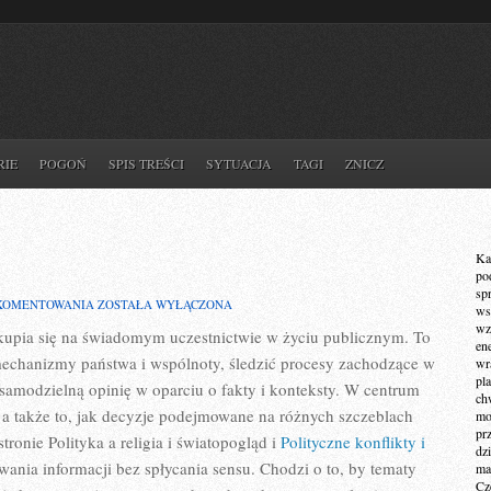
RIE
POGOŃ
SPIS TREŚCI
SYTUACJA
TAGI
ZNICZ
Ka
po
sp
WYBORY
 KOMENTOWANIA
ZOSTAŁA WYŁĄCZONA
ws
I
wz
y skupia się na świadomym uczestnictwie w życiu publicznym. To
KAMPANIE
en
mechanizmy państwa i wspólnoty, śledzić procesy zachodzące w
wr
pla
samodzielną opinię w oparciu o fakty i konteksty. W centrum
ch
 a także to, jak decyzje podejmowane na różnych szczeblach
mot
pr
tronie Polityka a religia i światopogląd i
Polityczne konflikty i
dz
ania informacji bez spłycania sensu. Chodzi o to, by tematy
ma
Cz