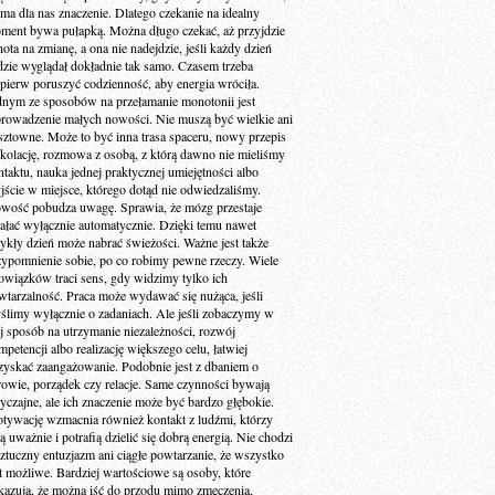
 ma dla nas znaczenie. Dlatego czekanie na idealny
ment bywa pułapką. Można długo czekać, aż przyjdzie
ota na zmianę, a ona nie nadejdzie, jeśli każdy dzień
dzie wyglądał dokładnie tak samo. Czasem trzeba
jpierw poruszyć codzienność, aby energia wróciła.
dnym ze sposobów na przełamanie monotonii jest
rowadzenie małych nowości. Nie muszą być wielkie ani
sztowne. Może to być inna trasa spaceru, nowy przepis
 kolację, rozmowa z osobą, z którą dawno nie mieliśmy
ntaktu, nauka jednej praktycznej umiejętności albo
jście w miejsce, którego dotąd nie odwiedzaliśmy.
wość pobudza uwagę. Sprawia, że mózg przestaje
iałać wyłącznie automatycznie. Dzięki temu nawet
ykły dzień może nabrać świeżości. Ważne jest także
zypomnienie sobie, po co robimy pewne rzeczy. Wiele
owiązków traci sens, gdy widzimy tylko ich
wtarzalność. Praca może wydawać się nużąca, jeśli
ślimy wyłącznie o zadaniach. Ale jeśli zobaczymy w
ej sposób na utrzymanie niezależności, rozwój
petencji albo realizację większego celu, łatwiej
zyskać zaangażowanie. Podobnie jest z dbaniem o
rowie, porządek czy relacje. Same czynności bywają
yczajne, ale ich znaczenie może być bardzo głębokie.
tywację wzmacnia również kontakt z ludźmi, którzy
ą uważnie i potrafią dzielić się dobrą energią. Nie chodzi
sztuczny entuzjazm ani ciągłe powtarzanie, że wszystko
st możliwe. Bardziej wartościowe są osoby, które
kazują, że można iść do przodu mimo zmęczenia,