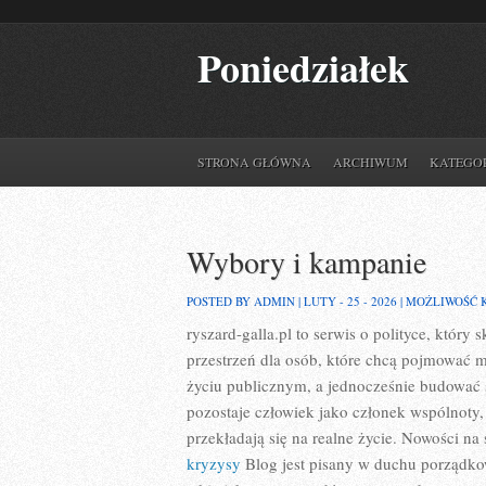
Poniedziałek
STRONA GŁÓWNA
ARCHIWUM
KATEGO
Wybory i kampanie
POSTED BY ADMIN | LUTY - 25 - 2026 |
MOŻLIWOŚĆ
ryszard-galla.pl to serwis o polityce, któr
przestrzeń dla osób, które chcą pojmować 
życiu publicznym, a jednocześnie budować 
pozostaje człowiek jako członek wspólnoty,
przekładają się na realne życie. Nowości na s
kryzysy
Blog jest pisany w duchu porządkow