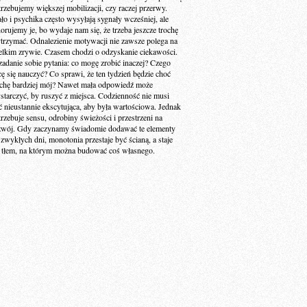
trzebujemy większej mobilizacji, czy raczej przerwy.
ało i psychika często wysyłają sygnały wcześniej, ale
norujemy je, bo wydaje nam się, że trzeba jeszcze trochę
trzymać. Odnalezienie motywacji nie zawsze polega na
elkim zrywie. Czasem chodzi o odzyskanie ciekawości.
zadanie sobie pytania: co mogę zrobić inaczej? Czego
cę się nauczyć? Co sprawi, że ten tydzień będzie choć
ochę bardziej mój? Nawet mała odpowiedź może
starczyć, by ruszyć z miejsca. Codzienność nie musi
ć nieustannie ekscytująca, aby była wartościowa. Jednak
trzebuje sensu, odrobiny świeżości i przestrzeni na
zwój. Gdy zaczynamy świadomie dodawać te elementy
 zwykłych dni, monotonia przestaje być ścianą, a staje
ę tłem, na którym można budować coś własnego.