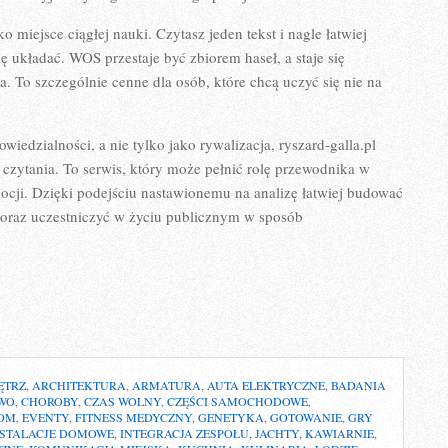
o miejsce ciągłej nauki. Czytasz jeden tekst i nagle łatwiej
ę układać. WOS przestaje być zbiorem haseł, a staje się
. To szczególnie cenne dla osób, które chcą uczyć się nie na
.
owiedzialności, a nie tylko jako rywalizacja, ryszard-galla.pl
zytania. To serwis, który może pełnić rolę przewodnika w
emocji. Dzięki podejściu nastawionemu na analizę łatwiej budować
 oraz uczestniczyć w życiu publicznym w sposób
ĘTRZ
,
ARCHITEKTURA
,
ARMATURA
,
AUTA ELEKTRYCZNE
,
BADANIA
WO
,
CHOROBY
,
CZAS WOLNY
,
CZĘŚCI SAMOCHODOWE
,
OOM
,
EVENTY
,
FITNESS MEDYCZNY
,
GENETYKA
,
GOTOWANIE
,
GRY
NSTALACJE DOMOWE
,
INTEGRACJA ZESPOŁU
,
JACHTY
,
KAWIARNIE
,