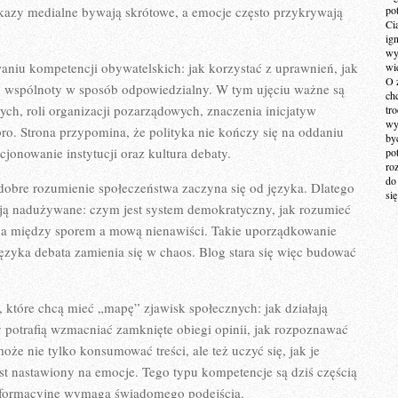
ekazy medialne bywają skrótowe, a emocje często przykrywają
po
Ci
ig
wy
aniu kompetencji obywatelskich: jak korzystać z uprawnień, jak
wi
O 
iu wspólnoty w sposób odpowiedzialny. W tym ujęciu ważne są
ch
ych, roli organizacji pozarządowych, znaczenia inicjatyw
tr
wy
bro. Strona przypomina, że polityka nie kończy się na oddaniu
by
cjonowanie instytucji oraz kultura debaty.
po
ro
do
dobre rozumienie społeczeństwa zaczyna się od języka. Dlatego
si
wają nadużywane: czym jest system demokratyczny, jak rozumieć
ica między sporem a mową nienawiści. Takie uporządkowanie
ęzyka debata zamienia się w chaos. Blog stara się więc budować
b, które chcą mieć „mapę” zjawisk społecznych: jak działają
 potrafią wzmacniać zamknięte obiegi opinii, jak rozpoznawać
oże nie tylko konsumować treści, ale też uczyć się, jak je
 jest nastawiony na emocje. Tego typu kompetencje są dziś częścią
formacyjne wymaga świadomego podejścia.