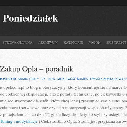
Poniedziałek
STRONA GŁÓWNA
ARCHIWUM
KATEGORIE
POGOŃ
SPIS TREŚCI
Zakup Opla – poradnik
ZAKUP
POSTED BY ADMIN | LUTY - 25 - 2026 |
MOŻLIWOŚĆ KOMENTOWANIA
ZOSTAŁA WYŁ
OPLA
e-opel.com.pl to blog motoryzacyjny, który koncentruje się na marce O
–
PORADNIK
od codziennej eksploatacji, przez porady techniczne, po ciekawostki o
miejsce stworzone dla osób, które chcą lepiej zrozumieć swoje auto, p
zakupowe i serwisowe oraz czytać o motoryzacji w sposób użyteczny.
z podejściem „na co dzień”, gdzie liczy się nie tylko styl czy osiągi, 
Tuning i modyfikacje
i Ciekawostki o Oplu. Strona jest przyjazna zaró