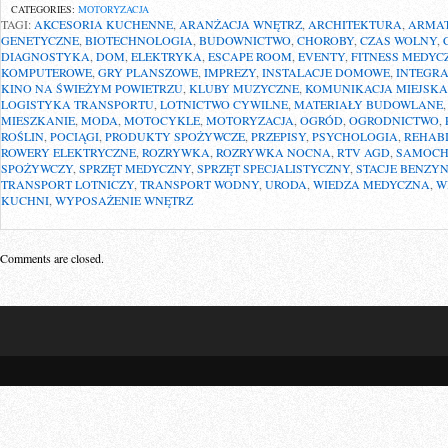
CATEGORIES:
MOTORYZACJA
TAGI:
AKCESORIA KUCHENNE
,
ARANŻACJA WNĘTRZ
,
ARCHITEKTURA
,
ARMA
GENETYCZNE
,
BIOTECHNOLOGIA
,
BUDOWNICTWO
,
CHOROBY
,
CZAS WOLNY
,
DIAGNOSTYKA
,
DOM
,
ELEKTRYKA
,
ESCAPE ROOM
,
EVENTY
,
FITNESS MEDYC
KOMPUTEROWE
,
GRY PLANSZOWE
,
IMPREZY
,
INSTALACJE DOMOWE
,
INTEGRA
KINO NA ŚWIEŻYM POWIETRZU
,
KLUBY MUZYCZNE
,
KOMUNIKACJA MIEJSKA
LOGISTYKA TRANSPORTU
,
LOTNICTWO CYWILNE
,
MATERIAŁY BUDOWLANE
MIESZKANIE
,
MODA
,
MOTOCYKLE
,
MOTORYZACJA
,
OGRÓD
,
OGRODNICTWO
,
ROŚLIN
,
POCIĄGI
,
PRODUKTY SPOŻYWCZE
,
PRZEPISY
,
PSYCHOLOGIA
,
REHABI
ROWERY ELEKTRYCZNE
,
ROZRYWKA
,
ROZRYWKA NOCNA
,
RTV AGD
,
SAMOCH
SPOŻYWCZY
,
SPRZĘT MEDYCZNY
,
SPRZĘT SPECJALISTYCZNY
,
STACJE BENZY
TRANSPORT LOTNICZY
,
TRANSPORT WODNY
,
URODA
,
WIEDZA MEDYCZNA
,
W
KUCHNI
,
WYPOSAŻENIE WNĘTRZ
Comments are closed.