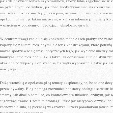
jak i dla doświadczonych użytkowników, którzy lubią zagłębiać się w s
na pytania typu: co wybrać, jak dbać, kiedy wymieniać, na co uważać.
analizować różnice między generacjami, rozumieć niuanse wyposażenia 
opel.com.pl ma być takim miejscem, w którym informacje nie są tylko 
wsparciem w codziennych decyzjach: eksploatacyjnych.
W centrum uwagi znajdują się konkretne modele i ich praktyczne zasto
kojarzy się z autami rodzinnymi, ale też z konstrukcjami, które potrafi
można spodziewać się treści dotyczących tego, jak wybierać między r
limuzyna, auto rodzinne, SUV, a także jak dopasować auto do stylu życia
okazjonalne wyjazdy. Poruszane są też wątki wyposażenia, takie jak as
nawigacja.
Dużą wartością e-opel.com.pl są tematy eksploatacyjne, bo to one dec
przewidywalny. Blog pomaga zrozumieć podstawy obsługi i serwisu: ki
smarny, jak dbać o hamulce, co kontrolować w układzie jezdnym, jak
sugerować awarię. Często to drobiazgi, takie jak nietypowy dźwięk, de
zachowania auta, są pierwszą wskazówką. Dzięki poradnikom łatwiej r
kosztownych konsekwencji.