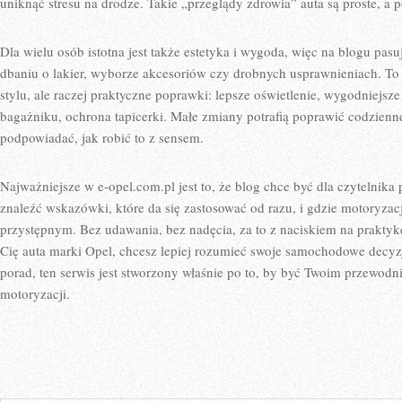
uniknąć stresu na drodze. Takie „przeglądy zdrowia” auta są proste, a 
Dla wielu osób istotna jest także estetyka i wygoda, więc na blogu pasuj
dbaniu o lakier, wyborze akcesoriów czy drobnych usprawnieniach. To
stylu, ale raczej praktyczne poprawki: lepsze oświetlenie, wygodniejsz
bagażniku, ochrona tapicerki. Małe zmiany potrafią poprawić codzienn
podpowiadać, jak robić to z sensem.
Najważniejsze w e-opel.com.pl jest to, że blog chce być dla czytelnika
znaleźć wskazówki, które da się zastosować od razu, i gdzie motoryzacj
przystępnym. Bez udawania, bez nadęcia, za to z naciskiem na praktykę 
Cię auta marki Opel, chcesz lepiej rozumieć swoje samochodowe decy
porad, ten serwis jest stworzony właśnie po to, by być Twoim przewod
motoryzacji.