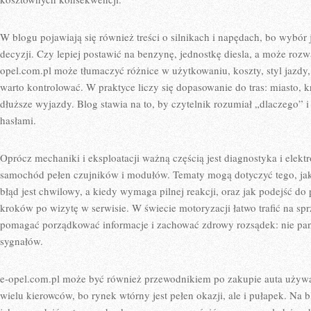
W blogu pojawiają się również treści o silnikach i napędach, bo wybór 
decyzji. Czy lepiej postawić na benzynę, jednostkę diesla, a może rozw
opel.com.pl może tłumaczyć różnice w użytkowaniu, koszty, styl jazdy,
warto kontrolować. W praktyce liczy się dopasowanie do tras: miasto, kr
dłuższe wyjazdy. Blog stawia na to, by czytelnik rozumiał „dlaczego” i
hasłami.
Oprócz mechaniki i eksploatacji ważną częścią jest diagnostyka i elekt
samochód pełen czujników i modułów. Tematy mogą dotyczyć tego, jak 
błąd jest chwilowy, a kiedy wymaga pilnej reakcji, oraz jak podejść do
kroków po wizytę w serwisie. W świecie motoryzacji łatwo trafić na sp
pomagać porządkować informacje i zachować zdrowy rozsądek: nie pani
sygnałów.
e-opel.com.pl może być również przewodnikiem po zakupie auta używan
wielu kierowców, bo rynek wtórny jest pełen okazji, ale i pułapek. Na