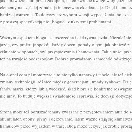
jak sprawdzić auto przed zakupem, na co zwrócić uwagę w oględzinach, 
elementy najczęściej zdradzają intensywną eksploatację. Dzięki temu
bardziej ostrożnie. To dotyczy też wyboru wersji wyposażenia, bo czas
z prostszą specyfikacją niż „bogate” z ukrytymi problemami.
Ważnym aspektem bloga jest oszczędna i efektywna jazda. Niezależnie 
jazdę, czy preferuje spokój, każdy doceni porady o tym, jak obniżyć zu
ciśnienie w oponach, styl przyspieszania i hamowania. Takie treści przekł
też na trwałość podzespołów. Dobrze prowadzony samochód odwdzięcza
Na e-opel.com.pl motoryzacja to nie tylko naprawy i tabele, ale też cie
zmiany technologii, różnice między generacjami, trendy rynkowe. Dzię
fanów marki, którzy lubią wiedzieć, skąd biorą się konkretne rozwiązani
nie inny. To buduje większą świadomość i sprawia, że decyzje dotyczą
Strona może też poruszać tematy związane z przygotowaniem auta do s
akumulator, opony, płyny i ogrzewanie, latem ważne stają się klimatyza
hamulców przed wyjazdem w trasę. Blog może uczyć, jak zrobić prostą