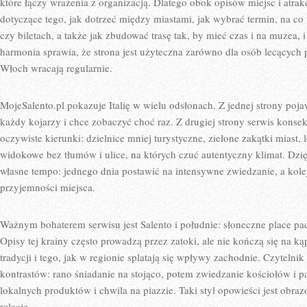
które łączy wrażenia z organizacją. Dlatego obok opisów miejsc i atrakc
dotyczące tego, jak dotrzeć między miastami, jak wybrać termin, na c
czy biletach, a także jak zbudować trasę tak, by mieć czas i na muzea, 
harmonia sprawia, że strona jest użyteczna zarówno dla osób lecących pi
Włoch wracają regularnie.
MojeSalento.pl pokazuje Italię w wielu odsłonach. Z jednej strony pojaw
każdy kojarzy i chce zobaczyć choć raz. Z drugiej strony serwis konse
oczywiste kierunki: dzielnice mniej turystyczne, zielone zakątki miast,
widokowe bez tłumów i ulice, na których czuć autentyczny klimat. Dzi
własne tempo: jednego dnia postawić na intensywne zwiedzanie, a kole
przyjemności miejsca.
Ważnym bohaterem serwisu jest Salento i południe: słoneczne place 
Opisy tej krainy często prowadzą przez zatoki, ale nie kończą się na ką
tradycji i tego, jak w regionie splatają się wpływy zachodnie. Czytelnik
kontrastów: rano śniadanie na stojąco, potem zwiedzanie kościołów i p
lokalnych produktów i chwila na piazzie. Taki styl opowieści jest obrazo
relację.