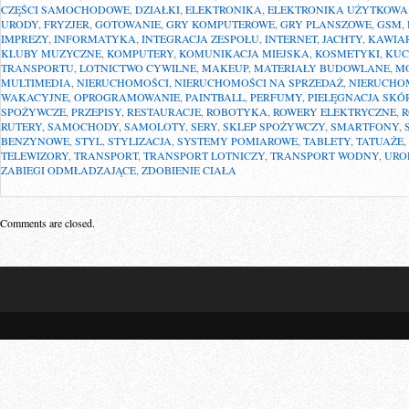
CZĘŚCI SAMOCHODOWE
,
DZIAŁKI
,
ELEKTRONIKA
,
ELEKTRONIKA UŻYTKOWA
URODY
,
FRYZJER
,
GOTOWANIE
,
GRY KOMPUTEROWE
,
GRY PLANSZOWE
,
GSM
,
IMPREZY
,
INFORMATYKA
,
INTEGRACJA ZESPOŁU
,
INTERNET
,
JACHTY
,
KAWIA
KLUBY MUZYCZNE
,
KOMPUTERY
,
KOMUNIKACJA MIEJSKA
,
KOSMETYKI
,
KUC
TRANSPORTU
,
LOTNICTWO CYWILNE
,
MAKEUP
,
MATERIAŁY BUDOWLANE
,
M
MULTIMEDIA
,
NIERUCHOMOŚCI
,
NIERUCHOMOŚCI NA SPRZEDAŻ
,
NIERUCHO
WAKACYJNE
,
OPROGRAMOWANIE
,
PAINTBALL
,
PERFUMY
,
PIELĘGNACJA SKÓ
SPOŻYWCZE
,
PRZEPISY
,
RESTAURACJE
,
ROBOTYKA
,
ROWERY ELEKTRYCZNE
,
RUTERY
,
SAMOCHODY
,
SAMOLOTY
,
SERY
,
SKLEP SPOŻYWCZY
,
SMARTFONY
,
BENZYNOWE
,
STYL
,
STYLIZACJA
,
SYSTEMY POMIAROWE
,
TABLETY
,
TATUAŻE
,
TELEWIZORY
,
TRANSPORT
,
TRANSPORT LOTNICZY
,
TRANSPORT WODNY
,
URO
ZABIEGI ODMŁADZAJĄCE
,
ZDOBIENIE CIAŁA
Comments are closed.