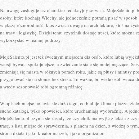
Na uwagę zasługuje też charakter redakcyjny serwisu. MojeSalento.pl 
osoby, które kochają Włochy, ale jednocześnie potrafią pisać w sposó
większą różnorodność: ktoś zwraca uwagę na architekturę, ktoś na życi
na trasy i logistykę. Dzięki temu czytelnik dostaje treści, które można 
wykorzystać w realnej podróży.
MojeSalento.pl jest też świetnym miejscem dla osób, które lubią wyje
wersji bywają spokojniejsze, a zwiedzanie staje się mniej męczące. Ser
zmieniają się miasta w różnych porach roku, jakie są plusy i minusy po
przygotować się na słońce bez stresu. To ważne, bo wiele osób wraca do
a wtedy sezonowość robi ogromną różnicę.
W opisach miejsc pojawia się dużo tego, co buduje klimat: piazze, zielo
suche katalogi, tylko opowieści, które uruchamiają wyobraźnię. A jedn
MojeSalento.pl trzyma się zasady, że czytelnik ma wyjść z tekstu z c
trasę, z listą miejsc do sprawdzenia, z planem na dzień, z wiedzą o tym
strona działa i jako kreator marzeń, i jako organizator.