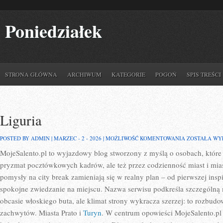
Poniedziałek
STRONA GŁÓWNA
ARCHIWUM
KATEGORIE
POGOŃ
SPIS TREŚCI
Liguria
LIGURIA
POSTED BY ADMIN | MARZEC - 2 - 2026 |
MOŻLIWOŚĆ KOMENTOWANIA
ZOSTAŁA WY
MojeSalento.pl to wyjazdowy blog stworzony z myślą o osobach, które
pryzmat pocztówkowych kadrów, ale też przez codzienność miast i mia
pomysły na city break zamieniają się w realny plan – od pierwszej inspi
spokojne zwiedzanie na miejscu. Nazwa serwisu podkreśla szczególną m
obcasie włoskiego buta, ale klimat strony wykracza szerzej: to rozbudo
zachwytów. Miasta Prato i
Turyn
. W centrum opowieści MojeSalento.pl