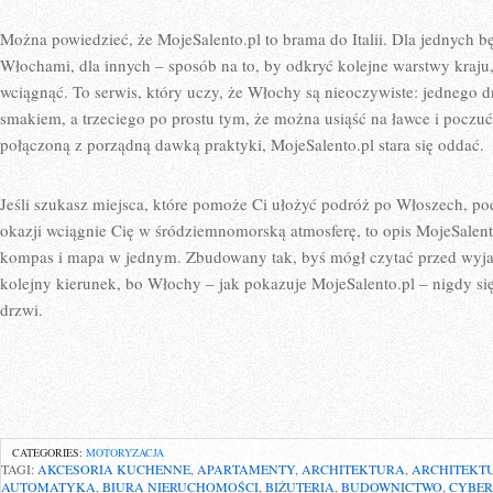
Można powiedzieć, że MojeSalento.pl to brama do Italii. Dla jednych b
Włochami, dla innych – sposób na to, by odkryć kolejne warstwy kraju
wciągnąć. To serwis, który uczy, że Włochy są nieoczywiste: jednego d
smakiem, a trzeciego po prostu tym, że można usiąść na ławce i poczuć 
połączoną z porządną dawką praktyki, MojeSalento.pl stara się oddać.
Jeśli szukasz miejsca, które pomoże Ci ułożyć podróż po Włoszech, po
okazji wciągnie Cię w śródziemnomorską atmosferę, to opis MojeSalento
kompas i mapa w jednym. Zbudowany tak, byś mógł czytać przed wyj
kolejny kierunek, bo Włochy – jak pokazuje MojeSalento.pl – nigdy się
drzwi.
CATEGORIES:
MOTORYZACJA
TAGI:
AKCESORIA KUCHENNE
,
APARTAMENTY
,
ARCHITEKTURA
,
ARCHITEKT
AUTOMATYKA
,
BIURA NIERUCHOMOŚCI
,
BIŻUTERIA
,
BUDOWNICTWO
,
CYBER