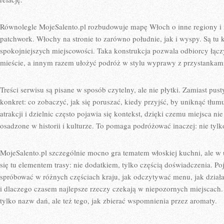
Równolegle MojeSalento.pl rozbudowuje mapę Włoch o inne regiony i m
patchwork. Włochy na stronie to zarówno południe, jak i wyspy. Są tu k
spokojniejszych miejscowości. Taka konstrukcja pozwala odbiorcy łączy
mieście, a innym razem ułożyć podróż w stylu wyprawy z przystankam
Treści serwisu są pisane w sposób czytelny, ale nie płytki. Zamiast pus
konkret: co zobaczyć, jak się poruszać, kiedy przyjść, by uniknąć tłu
atrakcji i dzielnic często pojawia się kontekst, dzięki czemu miejsca nie 
osadzone w historii i kulturze. To pomaga podróżować inaczej: nie tyl
MojeSalento.pl szczególnie mocno gra tematem włoskiej kuchni, ale w u
się tu elementem trasy: nie dodatkiem, tylko częścią doświadczenia. Po
spróbować w różnych częściach kraju, jak odczytywać menu, jak działa k
i dlaczego czasem najlepsze rzeczy czekają w niepozornych miejscach. 
tylko nazw dań, ale też tego, jak zbierać wspomnienia przez aromaty.