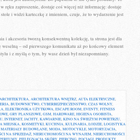
 ręku zaproszenie, dostaje coś więcej niż informację: dostaje
 stole i widzi karteczkę z imieniem, czuje, że to wydarzenie jest
ia i akcesoria tworzą konsekwentną kolekcję, ta strona jest dla
rię weselną – od pierwszego komunikatu aż po końcowy element
ylu i z myślą o tym, by wasz dzień był niezapomniany.
ARCHITEKTURA
,
ARCHITEKTURA WNĘTRZ
,
AUTA ELEKTRYCZNE
,
ERIA
,
BUDOWNICTWO
,
CYBERBEZPIECZENSTWO
,
CZAS WOLNY
,
KA
,
ELEKTRONIKA UŻYTKOWA
,
ESCAPE ROOM
,
EVENTY
,
FITNESS
ROWE
,
GRY PLANSZOWE
,
GSM
,
HARDWARE
,
HIGIENA OSOBISTA
,
ŁU
,
INTERNET
,
JACHTY
,
KAWIARNIE
,
KINO NA ŚWIEŻYM POWIETRZU
,
A MIEJSKA
,
KOSMETYKI
,
KUCHNIA
,
KULINARIA
,
ŁODZIE
,
LOGISTYKA
,
MATERIAŁY BUDOWLANE
,
MODA
,
MOTOCYKLE
,
MOTORYZACJA
,
CI NA SPRZEDAŻ
,
NIERUCHOMOŚCI NA WYNAJEM
,
NIERUCHOMOŚCI
PERFUMY
,
PIELĘGNACJA SKÓRY
,
PIERCING
,
POCIĄGI
,
PRODUKTY