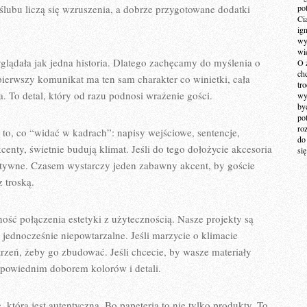
ślubu liczą się wzruszenia, a dobrze przygotowane dodatki
po
Ci
ig
wy
wi
yglądała jak jedna historia. Dlatego zachęcamy do myślenia o
O 
ch
pierwszy komunikat ma ten sam charakter co winietki, cała
tr
. To detal, który od razu podnosi wrażenie gości.
wy
by
po
ro
o, co “widać w kadrach”: napisy wejściowe, sentencje,
do
kcenty, świetnie budują klimat. Jeśli do tego dołożycie akcesoria
si
eraktywne. Czasem wystarczy jeden zabawny akcent, by goście
 troską.
ność połączenia estetyki z użytecznością. Nasze projekty są
 jednocześnie niepowtarzalne. Jeśli marzycie o klimacie
trzeń, żeby go zbudować. Jeśli chcecie, by wasze materiały
odpowiednim doborem kolorów i detali.
 która jest autentyczna. Bo papeteria to nie tylko produkty. To