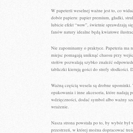
W papeterii weselnej ważne jest to, co widać
dobór papieru: papier premium, gładki, stru
lubicie efekt “wow”, świetnie sprawdzają się
fanów natury idealne będą kwiatowe ilustrac
Nie zapominamy o praktyce. Papeteria ma n
miejsc pomagają uniknąć chaosu przy wejśc
stołów pozwalają szybko znaleźć odpowiedn
tabliczki kierują gości do strefy słodkości.
Ważną częścią wesela są drobne upominki. T
opakowania i inne akcesoria, które nadają 
wdzięczności, dodać symbol albo ważny szcz
wrażenie.
Nasza strona powstała po to, by wybór był 
przestrzeń, w której można dopracować treś