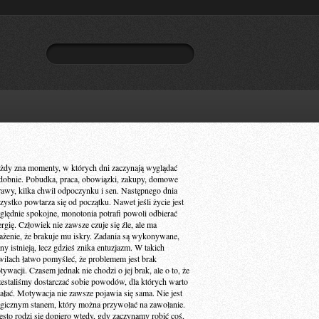
żdy zna momenty, w których dni zaczynają wyglądać
dobnie. Pobudka, praca, obowiązki, zakupy, domowe
rawy, kilka chwil odpoczynku i sen. Następnego dnia
zystko powtarza się od początku. Nawet jeśli życie jest
ględnie spokojne, monotonia potrafi powoli odbierać
ergię. Człowiek nie zawsze czuje się źle, ale ma
ażenie, że brakuje mu iskry. Zadania są wykonywane,
ny istnieją, lecz gdzieś znika entuzjazm. W takich
wilach łatwo pomyśleć, że problemem jest brak
ywacji. Czasem jednak nie chodzi o jej brak, ale o to, że
zestaliśmy dostarczać sobie powodów, dla których warto
iałać. Motywacja nie zawsze pojawia się sama. Nie jest
gicznym stanem, który można przywołać na zawołanie.
ęsto rodzi się dopiero wtedy, gdy zaczynamy robić coś,