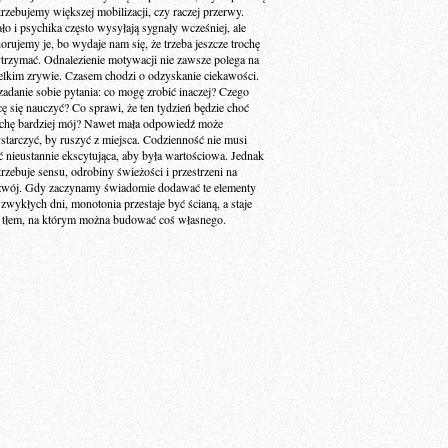
trzebujemy większej mobilizacji, czy raczej przerwy.
ało i psychika często wysyłają sygnały wcześniej, ale
norujemy je, bo wydaje nam się, że trzeba jeszcze trochę
trzymać. Odnalezienie motywacji nie zawsze polega na
elkim zrywie. Czasem chodzi o odzyskanie ciekawości.
zadanie sobie pytania: co mogę zrobić inaczej? Czego
cę się nauczyć? Co sprawi, że ten tydzień będzie choć
ochę bardziej mój? Nawet mała odpowiedź może
starczyć, by ruszyć z miejsca. Codzienność nie musi
ć nieustannie ekscytująca, aby była wartościowa. Jednak
trzebuje sensu, odrobiny świeżości i przestrzeni na
zwój. Gdy zaczynamy świadomie dodawać te elementy
 zwykłych dni, monotonia przestaje być ścianą, a staje
ę tłem, na którym można budować coś własnego.