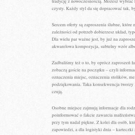
tradycję z nowoczesnością. Możesz wybrać kl
czysty. Każdy styl da się dopracować tak, b
Sercem oferty są zaproszenia ślubne, któ
zależności od potrzeb dobierzesz układ, typo
Dla wielu par ważne jest, by już na zapro
akwarelowa kompozycja, subtelny wzór albo
Zadbaliśmy też o to, by oprócz zaproszeń ł
zobaczą goście na początku – czyli informac
oznaczenia miejsc, oznaczenia stolików, me
podziękowania. Taka konsekwencja tworzy ha
czują.
Osobne miejsce zajmują informacje dla rodzi
poinformować o fakcie zawarcia małżeństwa 
przy tym nadal piękne. Z kolei dla osób, k
zapowiedzi, a dla logistyki dnia – karteczki 