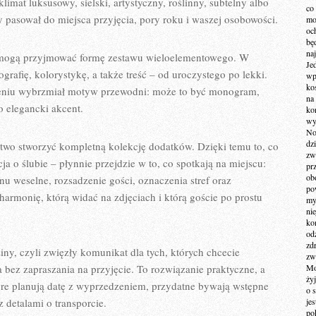
imat luksusowy, sielski, artystyczny, roślinny, subtelny albo
co
y pasował do miejsca przyjęcia, pory roku i waszej osobowości.
mo
och
bę
na
re mogą przyjmować formę zestawu wieloelementowego. W
Je
grafię, kolorystykę, a także treść – od uroczystego po lekki.
wp
ko
szeniu wybrzmiał motyw przewodni: może to być monogram,
na
 elegancki akcent.
ko
wy
No
dz
atwo stworzyć kompletną kolekcję dodatków. Dzięki temu to, co
zw
ja o ślubie – płynnie przejdzie w to, co spotkają na miejscu:
pr
ob
nu weselne, rozsadzenie gości, oznaczenia stref oraz
po
rmonię, którą widać na zdjęciach i którą goście po prostu
my
ni
kom
od
zd
ny, czyli zwięzły komunikat dla tych, których chcecie
zw
bez zapraszania na przyjęcie. To rozwiązanie praktyczne, a
Mo
żyj
tóre planują datę z wyprzedzeniem, przydatne bywają wstępne
o 
z detalami o transporcie.
je
po