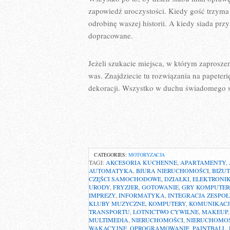
zapowiedź uroczystości. Kiedy gość trzyma w
odrobinę waszej historii. A kiedy siada przy
dopracowane.
Jeżeli szukacie miejsca, w którym zaproszen
was. Znajdziecie tu rozwiązania na papete
dekoracji. Wszystko w duchu świadomego st
CATEGORIES:
MOTORYZACJA
TAGI:
AKCESORIA KUCHENNE
,
APARTAMENTY
,
AUTOMATYKA
,
BIURA NIERUCHOMOŚCI
,
BIŻUT
CZĘŚCI SAMOCHODOWE
,
DZIAŁKI
,
ELEKTRONI
URODY
,
FRYZJER
,
GOTOWANIE
,
GRY KOMPUTE
IMPREZY
,
INFORMATYKA
,
INTEGRACJA ZESPO
KLUBY MUZYCZNE
,
KOMPUTERY
,
KOMUNIKACJ
TRANSPORTU
,
LOTNICTWO CYWILNE
,
MAKEUP
MULTIMEDIA
,
NIERUCHOMOŚCI
,
NIERUCHOMOŚ
WAKACYJNE
,
OPROGRAMOWANIE
,
PAINTBALL
,