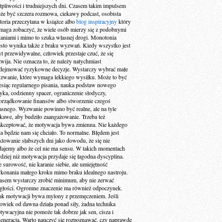
tpliwości i trudniejszych dni. Czasem takim impulsem
że być szczera rozmowa, ciekawy podcast, osobista
storia przeczytana w książce albo
blog inspiracyjny
który
maga zobaczyć, że wiele osób mierzy się z podobnymi
taniami i mimo to szuka własnej drogi. Monotonia
ęsto wynika także z braku wyzwań. Kiedy wszystko jest
yt przewidywalne, człowiek przestaje czuć, że się
zwija. Nie oznacza to, że należy natychmiast
dejmować ryzykowne decyzje. Wystarczy wybrać małe
zwanie, które wymaga lekkiego wysiłku. Może to być
esiąc regularnego pisania, nauka podstaw nowego
zyka, codzienny spacer, ograniczenie słodyczy,
orządkowanie finansów albo stworzenie czegoś
asnego. Wyzwanie powinno być realne, ale na tyle
ekawe, aby budziło zaangażowanie. Trzeba też
akceptować, że motywacja bywa zmienna. Nie każdego
ia będzie nam się chciało. To normalne. Błędem jest
aktowanie słabszych dni jako dowodu, że się nie
dajemy albo że cel nie ma sensu. W takich momentach
rdziej niż motywacja przydaje się łagodna dyscyplina.
e surowość, nie karanie siebie, ale umiejętność
konania małego kroku mimo braku idealnego nastroju.
asem wystarczy zrobić minimum, aby nie zerwać
ągłości. Ogromne znaczenie ma również odpoczynek.
ak motywacji bywa mylony z przemęczeniem. Jeśli
łowiek od dawna działa ponad siły, żadna technika
tywacyjna nie pomoże tak dobrze jak sen, cisza i
generacja. Warto nauczyć się rozpoznawać, czy naprawdę