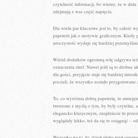
czytelność informacji, bo wiemy, że w dniu 
zdejmują z was część napięcia.
Dla wielu par kluczowe jest to, by całość w
papeterii jak o motywie graficznym. Kiedy 
uroczystość wydaje się bardziej przemyślana
Wśród dodatków ogromną rolę odgrywa też t
oznaczenia stref. Nawet jeśli są to drobne a
dla gości, przyjęcie staje się bardziej int
poczuli, że wszystko zostało przygotowane z
To, co wyróżnia dobrą papeterię, to umiejęt
tworzone z myślą o tym, by były czytelne, a
elegancko klasycznym, znajdziecie tu przes
wyglądały lekko, też da się to osiągnąć – 
Wszystko po to, by dzień ślubu miał oprawę,