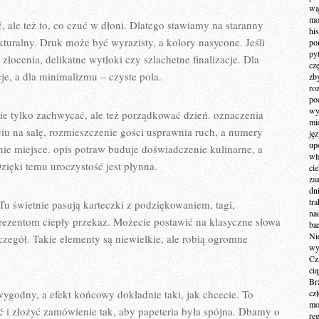
wą
mo
, ale też to, co czuć w dłoni. Dlatego stawiamy na staranny
hi
kturalny. Druk może być wyrazisty, a kolory nasycone. Jeśli
po
py
 złocenia, delikatne wytłoki czy szlachetne finalizacje. Dla
cz
je, a dla minimalizmu – czyste pola.
zb
ro
po
wy
ie tylko zachwycać, ale też porządkować dzień. oznaczenia
mi
iu na salę, rozmieszczenie gości usprawnia ruch, a numery
ję
up
ie miejsce. opis potraw buduje doświadczenie kulinarne, a
wł
 Dzięki temu uroczystość jest płynna.
ci
za
dn
tr
u świetnie pasują karteczki z podziękowaniem, tagi,
na
prezentom ciepły przekaz. Możecie postawić na klasyczne słowa
ba
Ni
egół. Takie elementy są niewielkie, ale robią ogromne
wy
Cz
ci
Br
wygodny, a efekt końcowy dokładnie taki, jak chcecie. To
cz
mo
ć i złożyć zamówienie tak, aby papeteria była spójna. Dbamy o
re