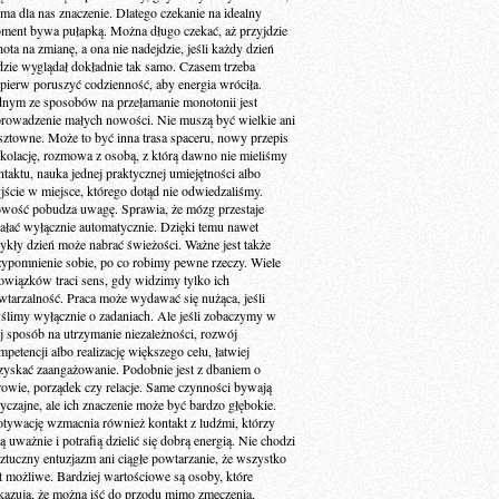
 ma dla nas znaczenie. Dlatego czekanie na idealny
ment bywa pułapką. Można długo czekać, aż przyjdzie
ota na zmianę, a ona nie nadejdzie, jeśli każdy dzień
dzie wyglądał dokładnie tak samo. Czasem trzeba
jpierw poruszyć codzienność, aby energia wróciła.
dnym ze sposobów na przełamanie monotonii jest
rowadzenie małych nowości. Nie muszą być wielkie ani
sztowne. Może to być inna trasa spaceru, nowy przepis
 kolację, rozmowa z osobą, z którą dawno nie mieliśmy
ntaktu, nauka jednej praktycznej umiejętności albo
jście w miejsce, którego dotąd nie odwiedzaliśmy.
wość pobudza uwagę. Sprawia, że mózg przestaje
iałać wyłącznie automatycznie. Dzięki temu nawet
ykły dzień może nabrać świeżości. Ważne jest także
zypomnienie sobie, po co robimy pewne rzeczy. Wiele
owiązków traci sens, gdy widzimy tylko ich
wtarzalność. Praca może wydawać się nużąca, jeśli
ślimy wyłącznie o zadaniach. Ale jeśli zobaczymy w
ej sposób na utrzymanie niezależności, rozwój
petencji albo realizację większego celu, łatwiej
zyskać zaangażowanie. Podobnie jest z dbaniem o
rowie, porządek czy relacje. Same czynności bywają
yczajne, ale ich znaczenie może być bardzo głębokie.
tywację wzmacnia również kontakt z ludźmi, którzy
ą uważnie i potrafią dzielić się dobrą energią. Nie chodzi
sztuczny entuzjazm ani ciągłe powtarzanie, że wszystko
st możliwe. Bardziej wartościowe są osoby, które
kazują, że można iść do przodu mimo zmęczenia,