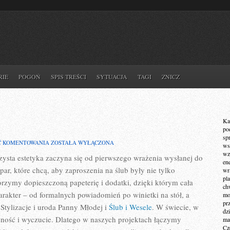
RIE
POGOŃ
SPIS TREŚCI
SYTUACJA
TAGI
ZNICZ
Ka
po
sp
ŚLUBNE
Ć KOMENTOWANIA
ZOSTAŁA WYŁĄCZONA
ws
DIY
wz
zysta estetyka zaczyna się od pierwszego wrażenia wysłanej do
I
en
HANDMADE
 par, które chcą, aby zaproszenia na ślub były nie tylko
wr
pla
orzymy dopieszczoną papeterię i dodatki, dzięki którym cała
ch
arakter – od formalnych powiadomień po winietki na stół, a
mot
pr
 Stylizacje i uroda Panny Młodej i
Ślub i Wesele
. W świecie, w
dz
owność i wyczucie. Dlatego w naszych projektach łączymy
ma
Cz