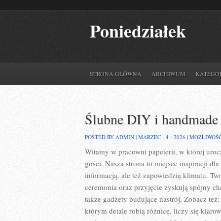
Poniedziałek
STRONA GŁÓWNA
ARCHIWUM
KATEGO
Ślubne DIY i handmade
POSTED BY ADMIN | MARZEC - 4 - 2026 |
MOŻLIWOŚ
Witamy w pracowni papeterii, w której uroc
gości. Nasza strona to miejsce inspiracji dla
informacją, ale też zapowiedzią klimatu. Tw
ceremonia oraz przyjęcie zyskują spójny ch
także gadżety budujące nastrój. Zobacz też:
którym detale robią różnicę, liczy się klar