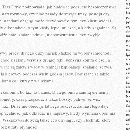
wą
. Taxi Drive podpowiada, jak budować poczucie bezpieczeństwa
mo
hi
start rozmowy, czytelne zasady dotyczące trasy, postoju czy
po
zje, standard obsługi może decydować o tym, czy klient wróci i
py
cz
dy o kontakcie, o tym kiedy lepiej milczeć, a kiedy zagadnąć. Są
zb
późnienie, zmiana adresu, nieporozumienia, czy zwykłe
ro
po
wy
mi
tywy pracy, dlatego duży nacisk kładzie na wybór samochodu
ję
up
hód z salonu versus z drugiej ręki, benzyna kontra diesel, a
wł
ne są zalety i wady w realnej eksploatacji: spalanie, serwis,
ci
za
tela kierowcy podczas wielu godzin jazdy. Poruszane są także
dn
e lotnisko i kursy z walizkami.
tr
na
 ekonomii, bo taxi to biznes. Dlatego omawiane są elementy,
ba
Ni
ilometry, czas przejazdu, a także koszty: paliwo, serwis,
wy
. Taxi Drive nie obiecuje łatwego sukcesu; zamiast tego daje
Cz
ci
ć opłacalność, jak odkładać na naprawy, kiedy wymiana opon ma
Br
asy. Wskazówki dotyczą także eco drivingu, czyli technik, które
cz
mo
bez utraty płynności.
re