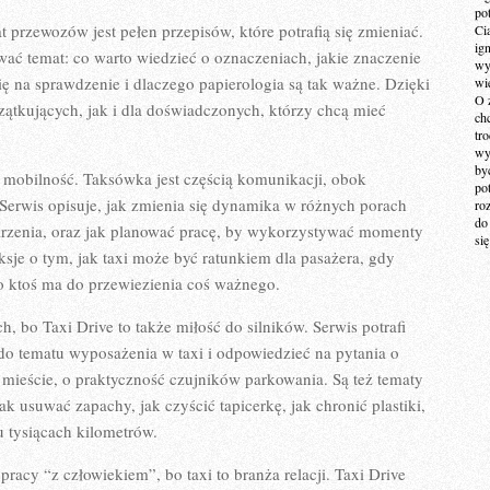
po
 przewozów jest pełen przepisów, które potrafią się zmieniać.
Ci
ig
ać temat: co warto wiedzieć o oznaczeniach, jakie znaczenie
wy
ię na sprawdzenie i dlaczego papierologia są tak ważne. Dzięki
wi
O 
zątkujących, jak i dla doświadczonych, którzy chcą mieć
ch
tr
wy
by
 i mobilność. Taksówka jest częścią komunikacji, obok
po
 Serwis opisuje, jak zmienia się dynamika w różnych porach
ro
do
arzenia, oraz jak planować pracę, by wykorzystywać momenty
si
ksje o tym, jak taxi może być ratunkiem dla pasażera, gdy
o ktoś ma do przewiezienia coś ważnego.
 bo Taxi Drive to także miłość do silników. Serwis potrafi
do tematu wyposażenia w taxi i odpowiedzieć na pytania o
mieście, o praktyczność czujników parkowania. Są też tematy
jak usuwać zapachy, jak czyścić tapicerkę, jak chronić plastiki,
 tysiącach kilometrów.
pracy “z człowiekiem”, bo taxi to branża relacji. Taxi Drive