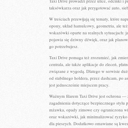
Taxi Drive prowadzi przez ulice, odcinki i 
taksówkarza oraz jak przygotować auto, siebi
W treściach przewijają się tematy, które n
opony, układ hamulcowy, geometria, ale też
wskazówki oparte na realnych sytuacjach: j
pojawia się dziwny dźwięk, oraz jak planow
go potrzebujesz.
Taxi Drive pomaga też zrozumieć, jak zmien
centrala, ale także aplikacje do zleceń, p
związane z wygodą. Dlatego w serwisie duż
od stabilnego holdera, przez dashcam, po 
jest jednocześnie miejscem pracy.
Ważnym filarem Taxi Drive jest ochrona — z
zagadnienia dotyczące bezpiecznego stylu 
mżawka, opady zimowe czy ograniczona wid
oraz wskazówki, jak minimalizować ryzyko k
dla pieszych. Dodatkowo omawiane są kwestie