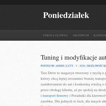
Poniedziałek
STRONA GŁÓWNA
ARCHIWUM
KATEGO
Tuning i modyfikacje au
POSTED BY ADMIN | LUTY - 3 - 2026 |
MOŻLIWOŚĆ 
Taxi Drive to magazyn tworzony z myślą o p
którzy chcą lepiej zrozumieć branżę transp
zamiłowaniem do aut i konkretną wiedzą o 
przez obsługę klienta, aż po spokój na dro
i transport firmowy
i Poradniki dla kierowcó
zarobku. Dla jednych to fach, dla innych al