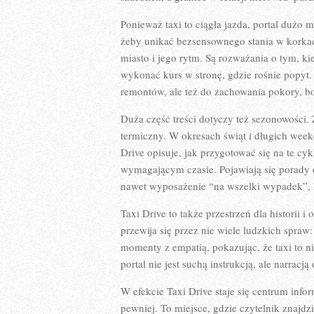
Ponieważ taxi to ciągła jazda, portal dużo 
żeby unikać bezsensownego stania w korkach
miasto i jego rytm. Są rozważania o tym, ki
wykonać kurs w stronę, gdzie rośnie popyt. 
remontów, ale też do zachowania pokory, bo 
Duża część treści dotyczy też sezonowości. 
termiczny. W okresach świąt i długich week
Drive opisuje, jak przygotować się na te cyk
wymagającym czasie. Pojawiają się porady o
nawet wyposażenie “na wszelki wypadek”, kt
Taxi Drive to także przestrzeń dla historii 
przewija się przez nie wiele ludzkich spraw:
momenty z empatią, pokazując, że taxi to ni
portal nie jest suchą instrukcją, ale narracją
W efekcie Taxi Drive staje się centrum infor
pewniej. To miejsce, gdzie czytelnik znajdz