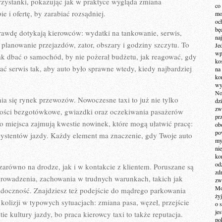
przystanki, pokazując jak w praktyce wygląda zmiana
co
e i ofertę, by zarabiać rozsądniej.
mo
och
bę
aprawdę dotykają kierowców: wydatki na tankowanie, serwis,
na
 planowanie przejazdów, zator, obszary i godziny szczytu. To
Je
wp
ak dbać o samochód, by nie pożerał budżetu, jak reagować, gdy
ko
ać serwis tak, aby auto było sprawne wtedy, kiedy najbardziej
na
ko
wy
No
ia się rynek przewozów. Nowoczesne taxi to już nie tylko
dz
zw
łatności bezgotówkowe, gwiazdki oraz oczekiwania pasażerów
pr
o miejsca zajmują kwestie nowinek, które mogą ułatwić pracę:
ob
po
asystentów jazdy. Każdy element ma znaczenie, gdy Twoje auto
my
ni
kom
od
arówno na drodze, jak i w kontakcie z klientem. Poruszane są
zd
prowadzenia, zachowania w trudnych warunkach, takich jak
zw
Mo
oczność. Znajdziesz też podejście do mądrego parkowania
żyj
olizji w typowych sytuacjach: zmiana pasa, węzeł, przejście
o 
je
 kultury jazdy, bo praca kierowcy taxi to także reputacja.
po