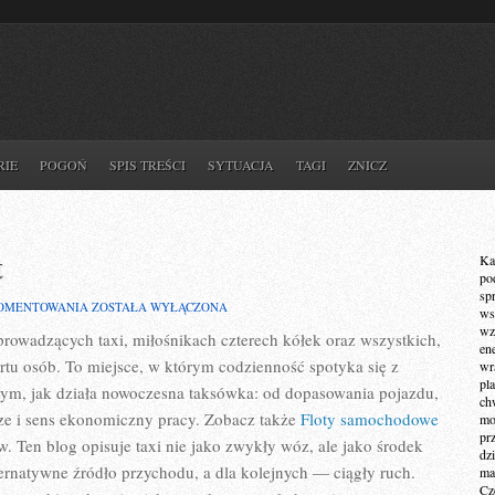
RIE
POGOŃ
SPIS TREŚCI
SYTUACJA
TAGI
ZNICZ
t
Ka
po
sp
TUNING
KOMENTOWANIA
ZOSTAŁA WYŁĄCZONA
ws
I
wz
rowadzących taxi, miłośnikach czterech kółek oraz wszystkich,
MODYFIKACJE
en
AUT
ortu osób. To miejsce, w którym codzienność spotyka się z
wr
pla
tym, jak działa nowoczesna taksówka: od dopasowania pojazdu,
ch
dze i sens ekonomiczny pracy. Zobacz także
Floty samochodowe
mot
pr
w. Ten blog opisuje taxi nie jako zwykły wóz, ale jako środek
dz
ternatywne źródło przychodu, a dla kolejnych — ciągły ruch.
ma
Cz