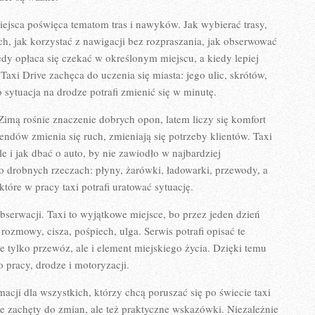
miejsca poświęca tematom tras i nawyków. Jak wybierać trasy,
, jak korzystać z nawigacji bez rozpraszania, jak obserwować
edy opłaca się czekać w określonym miejscu, a kiedy lepiej
Taxi Drive zachęca do uczenia się miasta: jego ulic, skrótów,
sytuacja na drodze potrafi zmienić się w minutę.
Zimą rośnie znaczenie dobrych opon, latem liczy się komfort
endów zmienia się ruch, zmieniają się potrzeby klientów. Taxi
le i jak dbać o auto, by nie zawiodło w najbardziej
 drobnych rzeczach: płyny, żarówki, ładowarki, przewody, a
óre w pracy taxi potrafi uratować sytuację.
i obserwacji. Taxi to wyjątkowe miejsce, bo przez jeden dzień
 rozmowy, cisza, pośpiech, ulga. Serwis potrafi opisać te
e tylko przewóz, ale i element miejskiego życia. Dzięki temu
 o pracy, drodze i motoryzacji.
macji dla wszystkich, którzy chcą poruszać się po świecie taxi
ie zachęty do zmian, ale też praktyczne wskazówki. Niezależnie