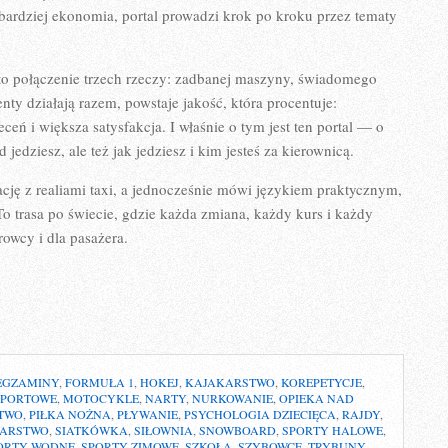
 bardziej ekonomia, portal prowadzi krok po kroku przez tematy
to połączenie trzech rzeczy: zadbanej maszyny, świadomego
nty działają razem, powstaje jakość, która procentuje:
eceń i większa satysfakcja. I właśnie o tym jest ten portal — o
d jedziesz, ale też jak jedziesz i kim jesteś za kierownicą.
ację z realiami taxi, a jednocześnie mówi językiem praktycznym,
 trasa po świecie, gdzie każda zmiana, każdy kurs i każdy
rowcy i dla pasażera.
EGZAMINY
,
FORMUŁA 1
,
HOKEJ
,
KAJAKARSTWO
,
KOREPETYCJE
,
SPORTOWE
,
MOTOCYKLE
,
NARTY
,
NURKOWANIE
,
OPIEKA NAD
TWO
,
PIŁKA NOŻNA
,
PŁYWANIE
,
PSYCHOLOGIA DZIECIĘCA
,
RAJDY
,
KARSTWO
,
SIATKÓWKA
,
SIŁOWNIA
,
SNOWBOARD
,
SPORTY HALOWE
,
ORTY WODNE
,
SPORTY ZIMOWE
,
SZKOŁA
,
SZYBOWCE
,
TRYBUNY
,