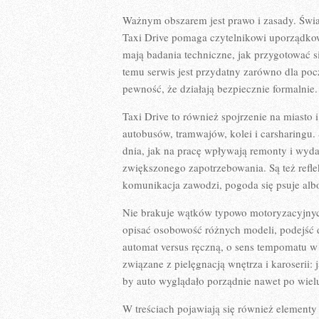
Ważnym obszarem jest prawo i zasady. Świat
Taxi Drive pomaga czytelnikowi uporządkow
mają badania techniczne, jak przygotować s
temu serwis jest przydatny zarówno dla poc
pewność, że działają bezpiecznie formalnie.
Taxi Drive to również spojrzenie na miasto
autobusów, tramwajów, kolei i carsharingu.
dnia, jak na pracę wpływają remonty i wyd
zwiększonego zapotrzebowania. Są też refle
komunikacja zawodzi, pogoda się psuje alb
Nie brakuje wątków typowo motoryzacyjnych,
opisać osobowość różnych modeli, podejść 
automat versus ręczną, o sens tempomatu w 
związane z pielęgnacją wnętrza i karoserii: 
by auto wyglądało porządnie nawet po wielu
W treściach pojawiają się również elementy 