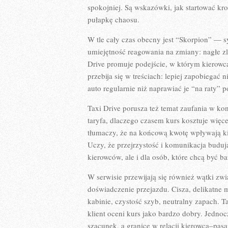
spokojniej. Są wskazówki, jak startować kro
pułapkę chaosu.
W tle cały czas obecny jest “Skorpion” — sy
umiejętność reagowania na zmiany: nagłe zl
Drive promuje podejście, w którym kierowca
przebija się w treściach: lepiej zapobiegać 
auto regularnie niż naprawiać je “na raty” p
Taxi Drive porusza też temat zaufania w kon
taryfa, dlaczego czasem kurs kosztuje więce
tłumaczy, że na końcową kwotę wpływają kil
Uczy, że przejrzystość i komunikacja budują
kierowców, ale i dla osób, które chcą być 
W serwisie przewijają się również wątki zwi
doświadczenie przejazdu. Cisza, delikatne 
kabinie, czystość szyb, neutralny zapach. T
klient oceni kurs jako bardzo dobry. Jednoc
szacunek, a granice w relacji kierowca–pasa