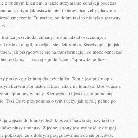
bie z trudnym klientem, a także utrzymanie kondycji podczas
eracji, o tym jak ustawić fotel i kierownicę, żeby plecy nie
niczać zmęczenie. To ważne, bo dobre taxi to nie tylko sprawny
ość.
ć. Branża przechodzi zmiany: rośnie udział oszczędnych
kresie ekologii, rozwijają się elektronika. Serwis opisuje, jak
trach, jak przygotować się na transformację i co może oznaczać
halnej reklamy — raczej z podejściem: “sprawdź, policz,
zy praktykę z kulturą dla czytelnika. To nie jest pusty opis
żdym kursem stoi historia: ktoś jedzie na lotnisko, ktoś wraca z
trzebuje pomocy w nocy. Kierowca taxi jest często pomocną
. Taxi Drive przypomina o tym i uczy, jak tę rolę pełnić po
żają wejście do branży. Jeśli ktoś zastanawia się, czy taxi to
liów: plusy i minusy. Z jednej strony jest wolność, z drugiej
 ale pokazuje, że z dobrym przygotowaniem da się pracować