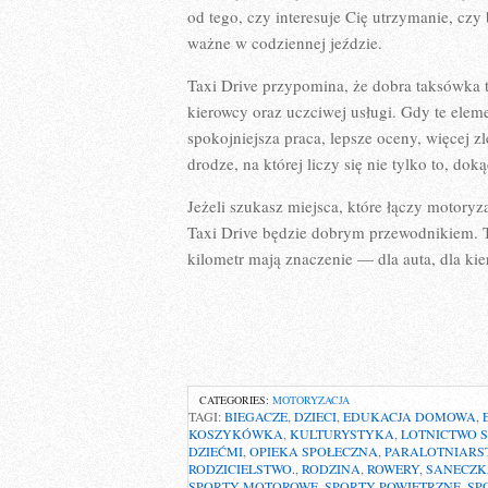
od tego, czy interesuje Cię utrzymanie, czy
ważne w codziennej jeździe.
Taxi Drive przypomina, że dobra taksówka 
kierowcy oraz uczciwej usługi. Gdy te eleme
spokojniejsza praca, lepsze oceny, więcej zl
drodze, na której liczy się nie tylko to, doką
Jeżeli szukasz miejsca, które łączy motoryz
Taxi Drive będzie dobrym przewodnikiem. To
kilometr mają znaczenie — dla auta, dla kie
CATEGORIES:
MOTORYZACJA
TAGI:
BIEGACZE
,
DZIECI
,
EDUKACJA DOMOWA
,
KOSZYKÓWKA
,
KULTURYSTYKA
,
LOTNICTWO 
DZIEĆMI
,
OPIEKA SPOŁECZNA
,
PARALOTNIARS
RODZICIELSTWO.
,
RODZINA
,
ROWERY
,
SANECZ
SPORTY MOTOROWE
,
SPORTY POWIETRZNE
,
SP