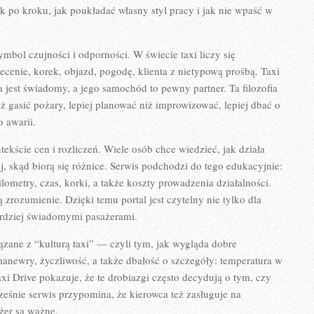
k po kroku, jak poukładać własny styl pracy i jak nie wpaść w
mbol czujności i odporności. W świecie taxi liczy się
ecenie, korek, objazd, pogodę, klienta z nietypową prośbą. Taxi
 jest świadomy, a jego samochód to pewny partner. Ta filozofia
niż gasić pożary, lepiej planować niż improwizować, lepiej dbać o
o awarii.
tekście cen i rozliczeń. Wiele osób chce wiedzieć, jak działa
j, skąd biorą się różnice. Serwis podchodzi do tego edukacyjnie:
ometry, czas, korki, a także koszty prowadzenia działalności.
 zrozumienie. Dzięki temu portal jest czytelny nie tylko dla
bardziej świadomymi pasażerami.
ązane z “kulturą taxi” — czyli tym, jak wygląda dobre
manewry, życzliwość, a także dbałość o szczegóły: temperatura w
axi Drive pokazuje, że te drobiazgi często decydują o tym, czy
ześnie serwis przypomina, że kierowca też zasługuje na
żer są ważne.