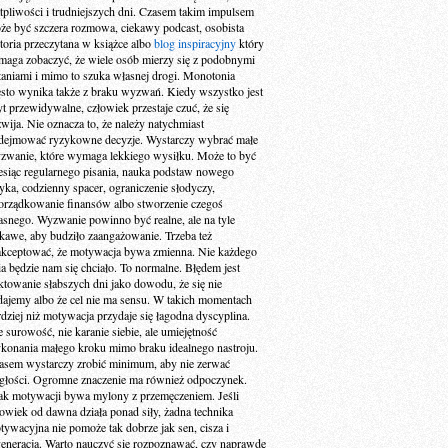
tpliwości i trudniejszych dni. Czasem takim impulsem
że być szczera rozmowa, ciekawy podcast, osobista
storia przeczytana w książce albo
blog inspiracyjny
który
maga zobaczyć, że wiele osób mierzy się z podobnymi
taniami i mimo to szuka własnej drogi. Monotonia
ęsto wynika także z braku wyzwań. Kiedy wszystko jest
yt przewidywalne, człowiek przestaje czuć, że się
zwija. Nie oznacza to, że należy natychmiast
dejmować ryzykowne decyzje. Wystarczy wybrać małe
zwanie, które wymaga lekkiego wysiłku. Może to być
esiąc regularnego pisania, nauka podstaw nowego
zyka, codzienny spacer, ograniczenie słodyczy,
orządkowanie finansów albo stworzenie czegoś
asnego. Wyzwanie powinno być realne, ale na tyle
ekawe, aby budziło zaangażowanie. Trzeba też
akceptować, że motywacja bywa zmienna. Nie każdego
ia będzie nam się chciało. To normalne. Błędem jest
aktowanie słabszych dni jako dowodu, że się nie
dajemy albo że cel nie ma sensu. W takich momentach
rdziej niż motywacja przydaje się łagodna dyscyplina.
e surowość, nie karanie siebie, ale umiejętność
konania małego kroku mimo braku idealnego nastroju.
asem wystarczy zrobić minimum, aby nie zerwać
ągłości. Ogromne znaczenie ma również odpoczynek.
ak motywacji bywa mylony z przemęczeniem. Jeśli
łowiek od dawna działa ponad siły, żadna technika
tywacyjna nie pomoże tak dobrze jak sen, cisza i
generacja. Warto nauczyć się rozpoznawać, czy naprawdę