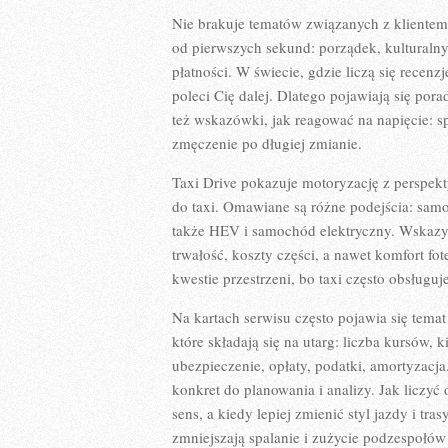
Nie brakuje tematów związanych z klientem
od pierwszych sekund: porządek, kulturalny 
płatności. W świecie, gdzie liczą się recen
poleci Cię dalej. Dlatego pojawiają się pora
też wskazówki, jak reagować na napięcie: s
zmęczenie po długiej zmianie.
Taxi Drive pokazuje motoryzację z perspek
do taxi. Omawiane są różne podejścia: samoc
także HEV i samochód elektryczny. Wskazywa
trwałość, koszty części, a nawet komfort fo
kwestie przestrzeni, bo taxi często obsługuj
Na kartach serwisu często pojawia się temat
które składają się na utarg: liczba kursów, k
ubezpieczenie, opłaty, podatki, amortyzacja
konkret do planowania i analizy. Jak liczy
sens, a kiedy lepiej zmienić styl jazdy i tr
zmniejszają spalanie i zużycie podzespołów 