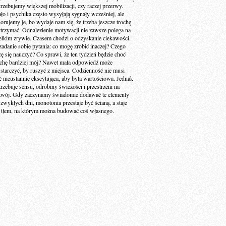
trzebujemy większej mobilizacji, czy raczej przerwy.
ało i psychika często wysyłają sygnały wcześniej, ale
norujemy je, bo wydaje nam się, że trzeba jeszcze trochę
trzymać. Odnalezienie motywacji nie zawsze polega na
elkim zrywie. Czasem chodzi o odzyskanie ciekawości.
zadanie sobie pytania: co mogę zrobić inaczej? Czego
cę się nauczyć? Co sprawi, że ten tydzień będzie choć
ochę bardziej mój? Nawet mała odpowiedź może
starczyć, by ruszyć z miejsca. Codzienność nie musi
ć nieustannie ekscytująca, aby była wartościowa. Jednak
trzebuje sensu, odrobiny świeżości i przestrzeni na
zwój. Gdy zaczynamy świadomie dodawać te elementy
 zwykłych dni, monotonia przestaje być ścianą, a staje
ę tłem, na którym można budować coś własnego.