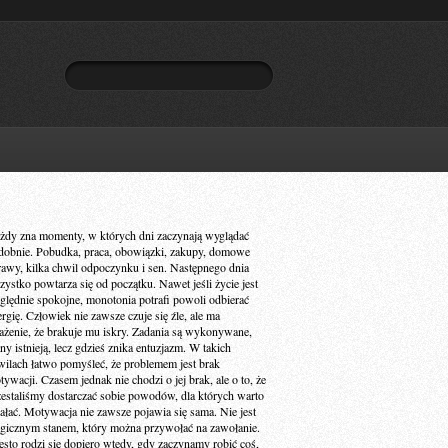
żdy zna momenty, w których dni zaczynają wyglądać
dobnie. Pobudka, praca, obowiązki, zakupy, domowe
rawy, kilka chwil odpoczynku i sen. Następnego dnia
zystko powtarza się od początku. Nawet jeśli życie jest
ględnie spokojne, monotonia potrafi powoli odbierać
ergię. Człowiek nie zawsze czuje się źle, ale ma
ażenie, że brakuje mu iskry. Zadania są wykonywane,
ny istnieją, lecz gdzieś znika entuzjazm. W takich
wilach łatwo pomyśleć, że problemem jest brak
ywacji. Czasem jednak nie chodzi o jej brak, ale o to, że
zestaliśmy dostarczać sobie powodów, dla których warto
iałać. Motywacja nie zawsze pojawia się sama. Nie jest
gicznym stanem, który można przywołać na zawołanie.
ęsto rodzi się dopiero wtedy, gdy zaczynamy robić coś,