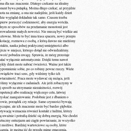
 ma dla nas znaczenie. Dlatego czekanie na idealny
ment bywa pułapką. Można długo czekać, aż przyjdzie
ota na zmianę, a ona nie nadejdzie, jeśli każdy dzień
dzie wyglądał dokładnie tak samo. Czasem trzeba
jpierw poruszyć codzienność, aby energia wróciła.
dnym ze sposobów na przełamanie monotonii jest
rowadzenie małych nowości. Nie muszą być wielkie ani
sztowne. Może to być inna trasa spaceru, nowy przepis
 kolację, rozmowa z osobą, z którą dawno nie mieliśmy
ntaktu, nauka jednej praktycznej umiejętności albo
jście w miejsce, którego dotąd nie odwiedzaliśmy.
wość pobudza uwagę. Sprawia, że mózg przestaje
iałać wyłącznie automatycznie. Dzięki temu nawet
ykły dzień może nabrać świeżości. Ważne jest także
zypomnienie sobie, po co robimy pewne rzeczy. Wiele
owiązków traci sens, gdy widzimy tylko ich
wtarzalność. Praca może wydawać się nużąca, jeśli
ślimy wyłącznie o zadaniach. Ale jeśli zobaczymy w
ej sposób na utrzymanie niezależności, rozwój
petencji albo realizację większego celu, łatwiej
zyskać zaangażowanie. Podobnie jest z dbaniem o
rowie, porządek czy relacje. Same czynności bywają
yczajne, ale ich znaczenie może być bardzo głębokie.
tywację wzmacnia również kontakt z ludźmi, którzy
ą uważnie i potrafią dzielić się dobrą energią. Nie chodzi
sztuczny entuzjazm ani ciągłe powtarzanie, że wszystko
st możliwe. Bardziej wartościowe są osoby, które
kazują, że można iść do przodu mimo zmęczenia,