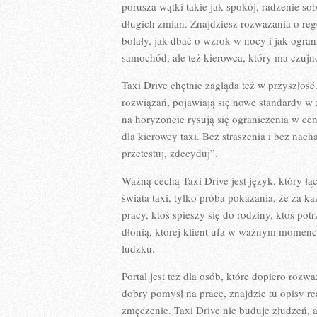
porusza wątki takie jak spokój, radzenie so
długich zmian. Znajdziesz rozważania o regen
bolały, jak dbać o wzrok w nocy i jak ogra
samochód, ale też kierowca, który ma czujn
Taxi Drive chętnie zagląda też w przyszłoś
rozwiązań, pojawiają się nowe standardy w za
na horyzoncie rysują się ograniczenia w cen
dla kierowcy taxi. Bez straszenia i bez nac
przetestuj, zdecyduj”.
Ważną cechą Taxi Drive jest język, który łąc
świata taxi, tylko próba pokazania, że za ka
pracy, ktoś spieszy się do rodziny, ktoś po
dłonią, której klient ufa w ważnym momencie
ludzku.
Portal jest też dla osób, które dopiero rozwa
dobry pomysł na pracę, znajdzie tu opisy rea
zmęczenie. Taxi Drive nie buduje złudzeń,