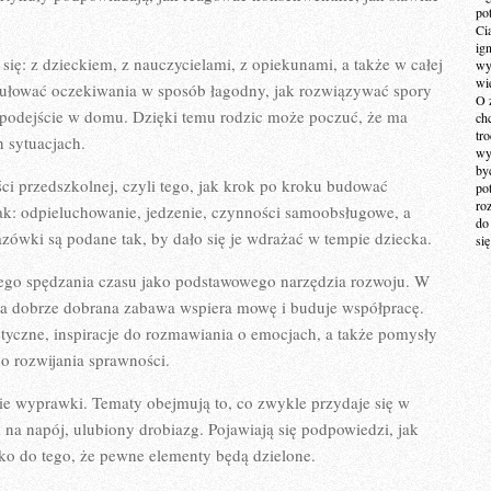
po
Ci
ig
ię: z dzieckiem, z nauczycielami, z opiekunami, a także w całej
wy
wi
mułować oczekiwania w sposób łagodny, jak rozwiązywać spory
O 
e podejście w domu. Dzięki temu rodzic może poczuć, że ma
ch
tr
 sytuacjach.
wy
by
ści przedszkolnej, czyli tego, jak krok po kroku budować
po
ro
 jak: odpieluchowanie, jedzenie, czynności samoobsługowe, a
do
ówki są podane tak, by dało się je wdrażać w tempie dziecka.
si
czego spędzania czasu jako podstawowego narzędzia rozwoju. W
, a dobrze dobrana zabawa wspiera mowę i buduje współpracę.
styczne, inspiracje do rozmawiania o emocjach, a także pomysły
o rozwijania sprawności.
e wyprawki. Tematy obejmują to, co zwykle przydaje się w
 na napój, ulubiony drobiazg. Pojawiają się podpowiedzi, jak
ko do tego, że pewne elementy będą dzielone.