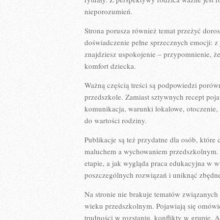
nieporozumień.
Strona porusza również temat przeżyć dorosł
doświadczenie pełne sprzecznych emocji: z 
znajdziesz uspokojenie – przypomnienie, że
komfort dziecka.
Ważną częścią treści są podpowiedzi porów
przedszkole. Zamiast sztywnych recept pojaw
komunikacja, warunki lokalowe, otoczenie
do wartości rodziny.
Publikacje są też przydatne dla osób, któr
maluchem a wychowaniem przedszkolnym. W
etapie, a jak wygląda praca edukacyjna w w
poszczególnych rozwiązań i uniknąć zbędne
Na stronie nie brakuje tematów związanych
wieku przedszkolnym. Pojawiają się omówien
trudności w rozstaniu, konflikty w grupie.