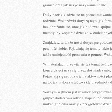
granice oraz jak uczyć nazywania uczuć.
Duży nacisk kładzie się na porozumiewanie s
rodzinie. Wskazówki dotyczą tego, jak for
bez obrażania się, oraz jak budować spójn
metody, by wspierać dziecko w codziennych
Znajdziesz tu także treści dotyczące gotowo
pewność siebie. Pojawiają się tematy takie
także umiejętność proszenia o pomoc. Wskaz
W materiałach przewija się też temat twór
końcu dzieci uczą się przez doświadczanie
Pojawiają się propozycje na aktywności pla
na to, jak wykorzystać zwykłe przedmioty d
Ważnym wątkiem jest również przygotowani
grupie: dodatkowa odzież, kapcie, pojemnik
unikać gubienia oraz jak przygotować dziec