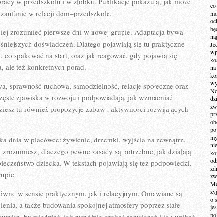
racy w przedszkolu i w żłobku. Publikacje pokazują, jak może
co
 zaufanie w relacji dom–przedszkole.
mo
och
bę
epiej zrozumieć pierwsze dni w nowej grupie. Adaptacja bywa
na
eśniejszych doświadczeń. Dlatego pojawiają się tu praktyczne
Je
wp
ć, co spakować na start, oraz jak reagować, gdy pojawią się
ko
, ale też konkretnych porad.
na
ko
wy
, sprawność ruchowa, samodzielność, relacje społeczne oraz
No
zęste zjawiska w rozwoju i podpowiadają, jak wzmacniać
dz
zw
iesz tu również propozycje zabaw i aktywności rozwijających
pr
ob
po
my
yka dnia w placówce: żywienie, drzemki, wyjścia na zewnątrz,
ni
ej zrozumiesz, dlaczego pewne zasady są potrzebne, jak działają
kom
od
ieczeństwo dziecka. W tekstach pojawiają się też podpowiedzi,
zd
upie.
zw
Mo
żyj
równo w sensie praktycznym, jak i relacyjnym. Omawiane są
o 
bienia, a także budowania spokojnej atmosfery poprzez stałe
je
po
ównież, by wiedzieć, jak wspólnie szukać rozwiązań i jak unikać