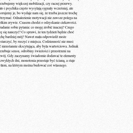
trzebujemy większej mobilizacji, czy raczej przerwy.
ało i psychika często wysyłają sygnały wcześniej, ale
norujemy je, bo wydaje nam się, że trzeba jeszcze trochę
trzymać. Odnalezienie motywacji nie zawsze polega na
elkim zrywie. Czasem chodzi o odzyskanie ciekawości.
zadanie sobie pytania: co mogę zrobić inaczej? Czego
cę się nauczyć? Co sprawi, że ten tydzień będzie choć
ochę bardziej mój? Nawet mała odpowiedź może
starczyć, by ruszyć z miejsca. Codzienność nie musi
ć nieustannie ekscytująca, aby była wartościowa. Jednak
trzebuje sensu, odrobiny świeżości i przestrzeni na
zwój. Gdy zaczynamy świadomie dodawać te elementy
 zwykłych dni, monotonia przestaje być ścianą, a staje
ę tłem, na którym można budować coś własnego.