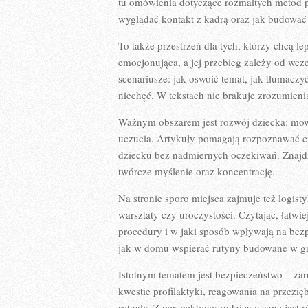
tu omówienia dotyczące rozmaitych metod p
wyglądać kontakt z kadrą oraz jak budować
To także przestrzeń dla tych, którzy chcą l
emocjonująca, a jej przebieg zależy od wcz
scenariusze: jak oswoić temat, jak tłumaczy
niechęć. W tekstach nie brakuje zrozumienia
Ważnym obszarem jest rozwój dziecka: mowa
uczucia. Artykuły pomagają rozpoznawać c
dziecku bez nadmiernych oczekiwań. Znajdz
twórcze myślenie oraz koncentrację.
Na stronie sporo miejsca zajmuje też logist
warsztaty czy uroczystości. Czytając, łatwi
procedury i w jaki sposób wpływają na bezp
jak w domu wspierać rutyny budowane w gr
Istotnym tematem jest bezpieczeństwo – za
kwestie profilaktyki, reagowania na przezię
rytuały. Z perspektywy rodzica ważne jest r