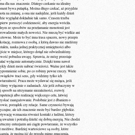
 ma dla nas znaczenie. Dlatego czekanie na idealny
ment bywa pułapką. Można długo czekać, aż przyjdzie
ota na zmianę, a ona nie nadejdzie, jeśli każdy dzień
dzie wyglądał dokładnie tak samo. Czasem trzeba
jpierw poruszyć codzienność, aby energia wróciła.
dnym ze sposobów na przełamanie monotonii jest
rowadzenie małych nowości. Nie muszą być wielkie ani
sztowne. Może to być inna trasa spaceru, nowy przepis
 kolację, rozmowa z osobą, z którą dawno nie mieliśmy
ntaktu, nauka jednej praktycznej umiejętności albo
jście w miejsce, którego dotąd nie odwiedzaliśmy.
wość pobudza uwagę. Sprawia, że mózg przestaje
iałać wyłącznie automatycznie. Dzięki temu nawet
ykły dzień może nabrać świeżości. Ważne jest także
zypomnienie sobie, po co robimy pewne rzeczy. Wiele
owiązków traci sens, gdy widzimy tylko ich
wtarzalność. Praca może wydawać się nużąca, jeśli
ślimy wyłącznie o zadaniach. Ale jeśli zobaczymy w
ej sposób na utrzymanie niezależności, rozwój
petencji albo realizację większego celu, łatwiej
zyskać zaangażowanie. Podobnie jest z dbaniem o
rowie, porządek czy relacje. Same czynności bywają
yczajne, ale ich znaczenie może być bardzo głębokie.
tywację wzmacnia również kontakt z ludźmi, którzy
ą uważnie i potrafią dzielić się dobrą energią. Nie chodzi
sztuczny entuzjazm ani ciągłe powtarzanie, że wszystko
st możliwe. Bardziej wartościowe są osoby, które
kazują, że można iść do przodu mimo zmęczenia,