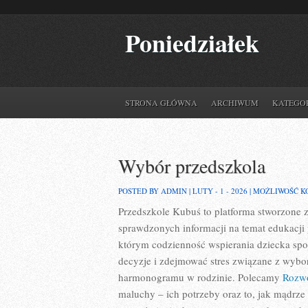
Poniedziałek
STRONA GŁÓWNA
ARCHIWUM
KATEGO
Wybór przedszkola
POSTED BY ADMIN | LUTY - 1 - 2026 |
MOŻLIWOŚĆ 
Przedszkole Kubuś
to platforma stworzone z
sprawdzonych informacji na temat edukacji
którym codzienność wspierania dziecka spot
decyzje i zdejmować stres związane z wybor
harmonogramu w rodzinie. Polecamy
Rozwó
maluchy – ich potrzeby oraz to, jak mądrz