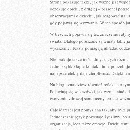
Strona pokazuje także, jak ważne jest wsp
oczekuje opieki, z drugiej – personel potrze
obserwacjami o dziecku, jak reagować na uw
gdy pojawią się wyzwania. W ten sposób ła
W treściach pojawia się też znaczenie rutyn
świata. Dlatego poruszane są tematy takie j
wyciszenie. Teksty pomagają układać codzie
Nie brakuje także treści dotyczących różnic
Jedno szybko łapie kontakt, inne potrzebuje
najlepsze efekty daje cierpliwość. Dzięki t
Na blogu znajdziesz również refleksje o ty
Pojawiają się wskazówki, jak wzmacniać od
tworzeniu zdrowej samooceny, co jest ważn
Całość treści jest pomyślana tak, aby była p
Jednocześnie język pozostaje życzliwy, bo a
organizacja, lecz także emocje. Dzięki tem