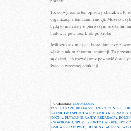
porady.
To, co wyróżnia ten opisowy charakter, to 
organizacji z tematami emocji. Możesz czytać
będą to materiały o pierwszym rozstaniu, i
budować pewność krok po kroku.
Jeśli szukasz miejsca, które tłumaczy złożone
właśnie takim zbiorem inspiracji. To przest
są dzieci, ich rozwój oraz pewność dorosł
świecie wczesnej edukacji.
CATEGORIES:
MOTORYZACJA
TAGI:
BAGAŻE
,
BIEGACZE
,
DZIECI
,
FITNESS
,
FOR
LOTNICTWO SPORTOWE
,
MOTOCYKLE
,
NARTY
,
NOŻNA
,
PŁYWANIE
,
RAJDY
,
REKREACJA
,
RODZI
SNOWBOARD
,
SPORT
,
SPORTY HALOWE
,
SPORT
ZIMOWE
,
SZYBOWCE
,
TRYBUNY
,
WCZESNE WYC