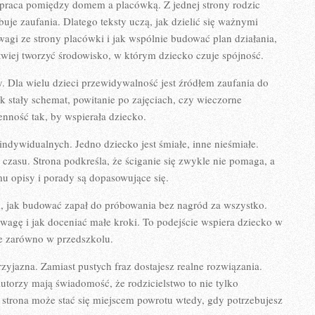
ółpraca pomiędzy domem a placówką. Z jednej strony rodzic
buje zaufania. Dlatego teksty uczą, jak dzielić się ważnymi
agi ze strony placówki i jak wspólnie budować plan działania,
twiej tworzyć środowisko, w którym dziecko czuje spójność.
y. Dla wielu dzieci przewidywalność jest źródłem zaufania do
ak stały schemat, powitanie po zajęciach, czy wieczorne
nność tak, by wspierała dziecko.
 indywidualnych. Jedno dziecko jest śmiałe, inne nieśmiałe.
 czasu. Strona podkreśla, że ściganie się zwykle nie pomaga, a
emu opisy i porady są dopasowujące się.
m, jak budować zapał do próbowania bez nagród za wszystko.
wagę i jak doceniać małe kroki. To podejście wspiera dziecko w
e zarówno w przedszkolu.
rzyjazna. Zamiast pustych fraz dostajesz realne rozwiązania.
utorzy mają świadomość, że rodzicielstwo to nie tylko
u strona może stać się miejscem powrotu wtedy, gdy potrzebujesz