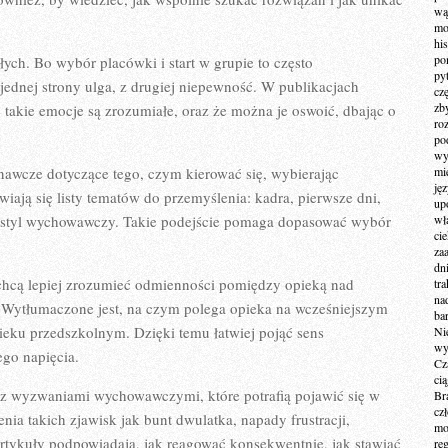
wą
mo
hi
po
ych. Bo wybór placówki i start w grupie to często
py
jednej strony ulga, z drugiej niepewność. W publikacjach
cz
zb
 takie emocje są zrozumiałe, oraz że można je oswoić, dbając o
ro
po
wy
nawcze dotyczące tego, czym kierować się, wybierając
mi
ję
iają się listy tematów do przemyślenia: kadra, pierwsze dni,
up
, styl wychowawczy. Takie podejście pomaga dopasować wybór
wł
ci
za
dn
e chcą lepiej zrozumieć odmienności pomiędzy opieką nad
tr
na
ytłumaczone jest, na czym polega opieka na wcześniejszym
ba
ieku przedszkolnym. Dzięki temu łatwiej pojąć sens
Ni
wy
go napięcia.
Cz
ci
 z wyzwaniami wychowawczymi, które potrafią pojawić się w
Br
cz
ia takich zjawisk jak bunt dwulatka, napady frustracji,
mo
 Artykuły podpowiadają, jak reagować konsekwentnie, jak stawiać
re