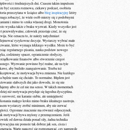
tpliwości i trudniejszych dni. Czasem takim impulsem
że być szczera rozmowa, ciekawy podcast, osobista
storia przeczytana w książce albo
blog inspiracyjny
który
maga zobaczyć, że wiele osób mierzy się z podobnymi
taniami i mimo to szuka własnej drogi. Monotonia
ęsto wynika także z braku wyzwań. Kiedy wszystko jest
yt przewidywalne, człowiek przestaje czuć, że się
zwija. Nie oznacza to, że należy natychmiast
dejmować ryzykowne decyzje. Wystarczy wybrać małe
zwanie, które wymaga lekkiego wysiłku. Może to być
esiąc regularnego pisania, nauka podstaw nowego
zyka, codzienny spacer, ograniczenie słodyczy,
orządkowanie finansów albo stworzenie czegoś
asnego. Wyzwanie powinno być realne, ale na tyle
ekawe, aby budziło zaangażowanie. Trzeba też
akceptować, że motywacja bywa zmienna. Nie każdego
ia będzie nam się chciało. To normalne. Błędem jest
aktowanie słabszych dni jako dowodu, że się nie
dajemy albo że cel nie ma sensu. W takich momentach
rdziej niż motywacja przydaje się łagodna dyscyplina.
e surowość, nie karanie siebie, ale umiejętność
konania małego kroku mimo braku idealnego nastroju.
asem wystarczy zrobić minimum, aby nie zerwać
ągłości. Ogromne znaczenie ma również odpoczynek.
ak motywacji bywa mylony z przemęczeniem. Jeśli
łowiek od dawna działa ponad siły, żadna technika
tywacyjna nie pomoże tak dobrze jak sen, cisza i
generacja. Warto nauczyć się rozpoznawać, czy naprawdę