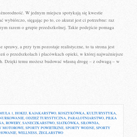
różnorodność. W jednym miejscu spotykają się kwestie
 wybiórczo, sięgając po to, co akurat jest ci potrzebne: raz
nnym razem o grupie przedszkolnej. Takie podejście pomaga
 sprawy, a przy tym pozostaje realistyczne, to ta strona jest
rzeń o przedszkolach i placówkach opieki, w której najważniejsze
ych. Dzięki temu możesz budować własną drogę – z odwagą – w
MUŁA 1
,
HOKEJ
,
KAJAKARSTWO
,
KOSZYKÓWKA
,
KULTURYSTYKA
,
NURKOWANIE
,
ODZIEŻ TURYSTYCZNA
,
PARALOTNIARSTWO
,
PIŁKA
NA
,
ROWERY
,
SANECZKARSTWO
,
SIATKÓWKA
,
SIŁOWNIA
,
Y MOTOROWE
,
SPORTY POWIETRZNE
,
SPORTY WODNE
,
SPORTY
HOWANIE
,
WELLNESS
,
ŻEGLARSTWO