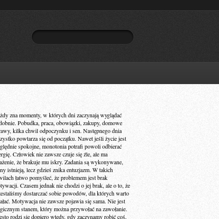
żdy zna momenty, w których dni zaczynają wyglądać
dobnie. Pobudka, praca, obowiązki, zakupy, domowe
rawy, kilka chwil odpoczynku i sen. Następnego dnia
zystko powtarza się od początku. Nawet jeśli życie jest
ględnie spokojne, monotonia potrafi powoli odbierać
ergię. Człowiek nie zawsze czuje się źle, ale ma
ażenie, że brakuje mu iskry. Zadania są wykonywane,
ny istnieją, lecz gdzieś znika entuzjazm. W takich
wilach łatwo pomyśleć, że problemem jest brak
ywacji. Czasem jednak nie chodzi o jej brak, ale o to, że
zestaliśmy dostarczać sobie powodów, dla których warto
iałać. Motywacja nie zawsze pojawia się sama. Nie jest
gicznym stanem, który można przywołać na zawołanie.
ęsto rodzi się dopiero wtedy, gdy zaczynamy robić coś,