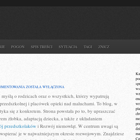
RIE
POGOŃ
SPIS TREŚCI
SYTUACJA
TAGI
ZNICZ
Ka
po
sp
WYBÓR
KOMENTOWANIA
ZOSTAŁA WYŁĄCZONA
ws
PRZEDSZKOLA
wz
 myślą o rodzicach oraz o wszystkich, którzy wypatrują
en
 przedszkolnej i placówek opieki nad maluchami. To blog, w
wr
pla
yka się z konkretem. Strona powstała po to, by upraszczać
ch
em żłobka, adaptacją dziecka, a także z układaniem
mot
pr
j przedszkolaków
i Rozwój niemowląt. W centrum uwagi są
dz
e wspierać je w najważniejszym okresie rozwojowym. Znajdziesz
ma
Cz