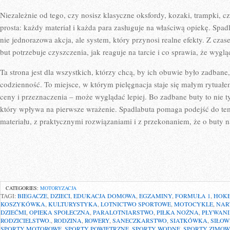
Niezależnie od tego, czy nosisz klasyczne oksfordy, kozaki, trampki, c
prosta: każdy materiał i każda para zasługuje na właściwą opiekę. Spad
nie jednorazowa akcja, ale system, który przynosi realne efekty. Z cza
but potrzebuje czyszczenia, jak reaguje na tarcie i co sprawia, że wygląd
Ta strona jest dla wszystkich, którzy chcą, by ich obuwie było zadbane
codzienność. To miejsce, w którym pielęgnacja staje się małym rytuałe
ceny i przeznaczenia – może wyglądać lepiej. Bo zadbane buty to nie ty
który wpływa na pierwsze wrażenie. Spadlabuta pomaga podejść do te
materiału, z praktycznymi rozwiązaniami i z przekonaniem, że o buty 
CATEGORIES:
MOTORYZACJA
TAGI:
BIEGACZE
,
DZIECI
,
EDUKACJA DOMOWA
,
EGZAMINY
,
FORMUŁA 1
,
HOKE
KOSZYKÓWKA
,
KULTURYSTYKA
,
LOTNICTWO SPORTOWE
,
MOTOCYKLE
,
NAR
DZIEĆMI
,
OPIEKA SPOŁECZNA
,
PARALOTNIARSTWO
,
PIŁKA NOŻNA
,
PŁYWANI
RODZICIELSTWO.
,
RODZINA
,
ROWERY
,
SANECZKARSTWO
,
SIATKÓWKA
,
SIŁOW
SPORTY MOTOROWE
,
SPORTY POWIETRZNE
,
SPORTY WODNE
,
SPORTY ZIMOW