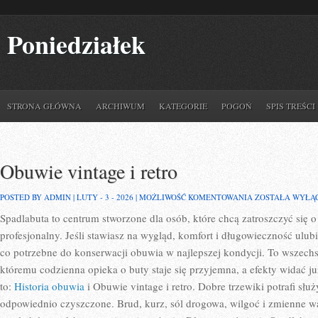
Poniedziałek
STRONA GŁÓWNA
ARCHIWUM
KATEGORIE
POGOŃ
SPIS TREŚCI
Obuwie vintage i retro
OBUWIE
POSTED BY ADMIN | LUTY - 3 - 2026 |
MOŻLIWOŚĆ KOMENTOWANIA
ZOSTAŁA WYŁĄ
VINTAGE
Spadlabuta to centrum stworzone dla osób, które chcą zatroszczyć się 
I
RETRO
profesjonalny. Jeśli stawiasz na wygląd, komfort i długowieczność ulub
co potrzebne do konserwacji obuwia w najlepszej kondycji. To wszechs
któremu codzienna opieka o buty staje się przyjemna, a efekty widać j
to:
Historia obuwia
i Obuwie vintage i retro. Dobre trzewiki potrafi służy
odpowiednio czyszczone. Brud, kurz, sól drogowa, wilgoć i zmienne w