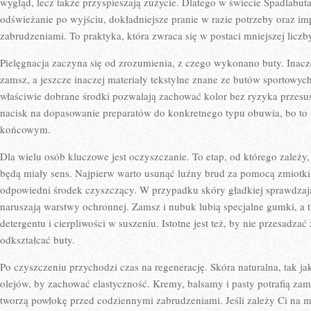
wygląd, lecz także przyspieszają zużycie. Dlatego w świecie Spadlabut
odświeżanie po wyjściu, dokładniejsze pranie w razie potrzeby oraz im
zabrudzeniami. To praktyka, która zwraca się w postaci mniejszej licz
Pielęgnacja zaczyna się od zrozumienia, z czego wykonano buty. Inaczej
zamsz, a jeszcze inaczej materiały tekstylne znane ze butów sportowyc
właściwie dobrane środki pozwalają zachować kolor bez ryzyka przesu
nacisk na dopasowanie preparatów do konkretnego typu obuwia, bo to 
końcowym.
Dla wielu osób kluczowe jest oczyszczanie. To etap, od którego zależy,
będą miały sens. Najpierw warto usunąć luźny brud za pomocą zmiotki
odpowiedni środek czyszczący. W przypadku skóry gładkiej sprawdzają
naruszają warstwy ochronnej. Zamsz i nubuk lubią specjalne gumki, a
detergentu i cierpliwości w suszeniu. Istotne jest też, by nie przesadz
odkształcać buty.
Po czyszczeniu przychodzi czas na regenerację. Skóra naturalna, tak j
olejów, by zachować elastyczność. Kremy, balsamy i pasty potrafią zam
tworzą powłokę przed codziennymi zabrudzeniami. Jeśli zależy Ci na 