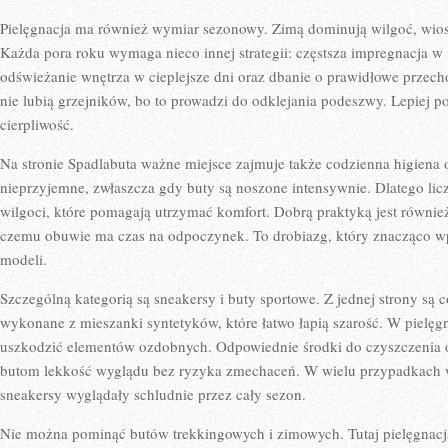
Pielęgnacja ma również wymiar sezonowy. Zimą dominują wilgoć, wiosną
Każda pora roku wymaga nieco innej strategii: częstsza impregnacja w
odświeżanie wnętrza w cieplejsze dni oraz dbanie o prawidłowe przec
nie lubią grzejników, bo to prowadzi do odklejania podeszwy. Lepiej p
cierpliwość.
Na stronie Spadlabuta ważne miejsce zajmuje także codzienna higiena 
nieprzyjemne, zwłaszcza gdy buty są noszone intensywnie. Dlatego licz
wilgoci, które pomagają utrzymać komfort. Dobrą praktyką jest równie
czemu obuwie ma czas na odpoczynek. To drobiazg, który znacząco w
modeli.
Szczególną kategorią są sneakersy i buty sportowe. Z jednej strony są c
wykonane z mieszanki syntetyków, które łatwo łapią szarość. W pielęgna
uszkodzić elementów ozdobnych. Odpowiednie środki do czyszczenia o
butom lekkość wyglądu bez ryzyka zmechaceń. W wielu przypadkach w
sneakersy wyglądały schludnie przez cały sezon.
Nie można pominąć butów trekkingowych i zimowych. Tutaj pielęgnacja 