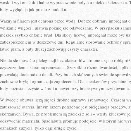
woski i wykonać dokładne wypracowanie połysku miękką ściereczką. To 
buty wyglądają jak prosto z pudełka.
Ważnym filarem jest ochrona przed wodą. Dobrze dobrany impregnat dzi
wnikanie wilgoci i ułatwia późniejsze odświeżanie. W przypadku zams
meszek szybko chłonie brud. Dla skóry licowej impregnat może być uz
zabezpieczeniem w deszczowe dni. Regularne stosowanie ochrony sprawia
łatwo plam, a buty dłużej zachowują czysty charakter.
Nie da się mówić o pielęgnacji bez akcesoriów. To one często robią r
czyszczeniem a staranną renowacją. Szczotki o różnej twardości, aplikato
pozwalają docierać do detali. Przy butach skórzanych świetnie sprawdz
zachować bryłę i ograniczają zagniecenia. Dla sneakersów przydatne b
buty pozostają czyste w środku nawet przy intensywnym użytkowaniu.
W świecie obuwia liczą się też drobne naprawy i renowacje. Czasem wy
zatuszować otarcia. Innym razem potrzebne jest pielęgnacja brzegów, z
skórzanych. Bywa, że problemem są zacieki z soli – wtedy kluczowe je
odżywienie materiału. Spadlabuta promuje podejście, w którym nie wy
oznakach zużycia, tylko daje drugie życie.