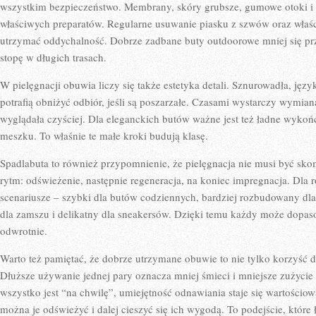
wszystkim bezpieczeństwo. Membrany, skóry grubsze, gumowe otoki 
właściwych preparatów. Regularne usuwanie piasku z szwów oraz wła
utrzymać oddychalność. Dobrze zadbane buty outdoorowe mniej się prz
stopę w długich trasach.
W pielęgnacji obuwia liczy się także estetyka detali. Sznurowadła, jęz
potrafią obniżyć odbiór, jeśli są poszarzałe. Czasami wystarczy wymian
wyglądała czyściej. Dla eleganckich butów ważne jest też ładne wykoń
meszku. To właśnie te małe kroki budują klasę.
Spadlabuta to również przypomnienie, że pielęgnacja nie musi być sko
rytm: odświeżenie, następnie regeneracja, na koniec impregnacja. Dla
scenariusze – szybki dla butów codziennych, bardziej rozbudowany dl
dla zamszu i delikatny dla sneakersów. Dzięki temu każdy może dopaso
odwrotnie.
Warto też pamiętać, że dobrze utrzymane obuwie to nie tylko korzyść dla
Dłuższe używanie jednej pary oznacza mniej śmieci i mniejsze zużycie
wszystko jest “na chwilę”, umiejętność odnawiania staje się wartościo
można je odświeżyć i dalej cieszyć się ich wygodą. To podejście, które 