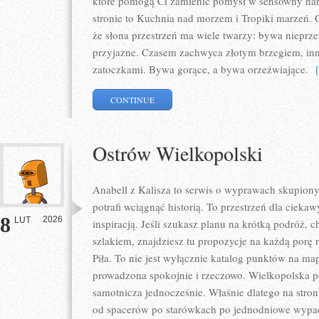
które pomogą Ci zamienić pomysł w sensowny ha
stronie to Kuchnia nad morzem i Tropiki marzeń. 
że słona przestrzeń ma wiele twarzy: bywa nieprze
przyjazne. Czasem zachwyca złotym brzegiem, in
zatoczkami. Bywa gorące, a bywa orzeźwiające.
[ 
CONTINUE
Ostrów Wielkopolski
Anabell z Kalisza to serwis o wyprawach skupiony
potrafi wciągnąć historią. To przestrzeń dla ciekaw
8
2026
LUT
inspiracją. Jeśli szukasz planu na krótką podróż,
szlakiem, znajdziesz tu propozycje na każdą porę 
Piła. To nie jest wyłącznie katalog punktów na ma
prowadzona spokojnie i rzeczowo. Wielkopolska pot
samotnicza jednocześnie. Właśnie dlatego na stron
od spacerów po starówkach po jednodniowe wypad