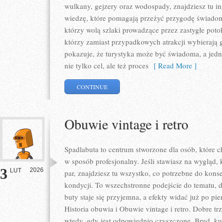
wulkany, gejzery oraz wodospady, znajdziesz tu ins
wiedzę, które pomagają przeżyć przygodę świadomi
którzy wolą szlaki prowadzące przez zastygłe potok
którzy zamiast przypadkowych atrakcji wybierają
pokazuje, że turystyka może być świadoma, a jedno
nie tylko cel, ale też proces
[ Read More ]
CONTINUE
Obuwie vintage i retro
Spadlabuta to centrum stworzone dla osób, które ch
w sposób profesjonalny. Jeśli stawiasz na wygląd,
3
2026
LUT
par, znajdziesz tu wszystko, co potrzebne do kons
kondycji. To wszechstronne podejście do tematu, 
buty staje się przyjemna, a efekty widać już po pi
Historia obuwia i Obuwie vintage i retro. Dobre trze
wtedy, gdy jest odpowiednio czyszczone. Brud, ku