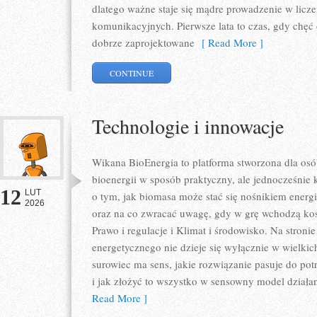
dlatego ważne staje się mądre prowadzenie w licz
komunikacyjnych. Pierwsze lata to czas, gdy chęć o
dobrze zaprojektowane
[ Read More ]
CONTINUE
Technologie i innowacje
Wikana BioEnergia to platforma stworzona dla osó
bioenergii w sposób praktyczny, ale jednocześnie
12
LUT
o tym, jak biomasa może stać się nośnikiem energi
2026
oraz na co zwracać uwagę, gdy w grę wchodzą kosz
Prawo i regulacje i Klimat i środowisko. Na stroni
energetycznego nie dzieje się wyłącznie w wielkich
surowiec ma sens, jakie rozwiązanie pasuje do potr
i jak złożyć to wszystko w sensowny model działa
Read More ]