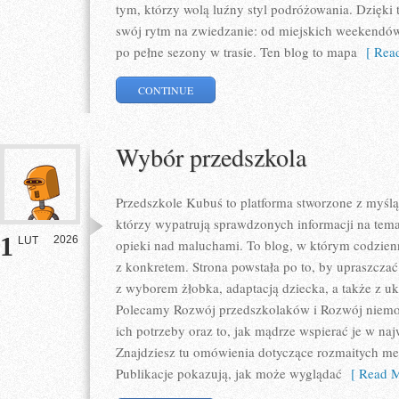
tym, którzy wolą luźny styl podróżowania. Dzięki
swój rytm na zwiedzanie: od miejskich weekendó
po pełne sezony w trasie. Ten blog to mapa
[ Read
CONTINUE
Wybór przedszkola
Przedszkole Kubuś to platforma stworzone z myślą
którzy wypatrują sprawdzonych informacji na tema
1
2026
LUT
opieki nad maluchami. To blog, w którym codzienn
z konkretem. Strona powstała po to, by upraszczać
z wyborem żłobka, adaptacją dziecka, a także z 
Polecamy Rozwój przedszkolaków i Rozwój niemo
ich potrzeby oraz to, jak mądrze wspierać je w n
Znajdziesz tu omówienia dotyczące rozmaitych me
Publikacje pokazują, jak może wyglądać
[ Read M