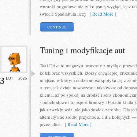
warunki pogodowe nie tylko psują wygląd, lecz ta
świecie Spadlabuta liczy
[ Read More ]
CONTINUE
Tuning i modyfikacje aut
Taxi Drive to magazyn tworzony z myślą o prowadz
kółek oraz wszystkich, którzy chcą lepiej zrozumi
3
2026
LUT
miejsce, w którym codzienność spotyka się z zami
o tym, jak działa nowoczesna taksówka: od dopas
klienta, aż po spokój na drodze i sens ekonomiczn
samochodowe i transport firmowy i Poradniki dla k
jako zwykły wóz, ale jako środek zarobku. Dla jed
alternatywne źródło przychodu, a dla kolejnych — 
przez ulice,
[ Read More ]