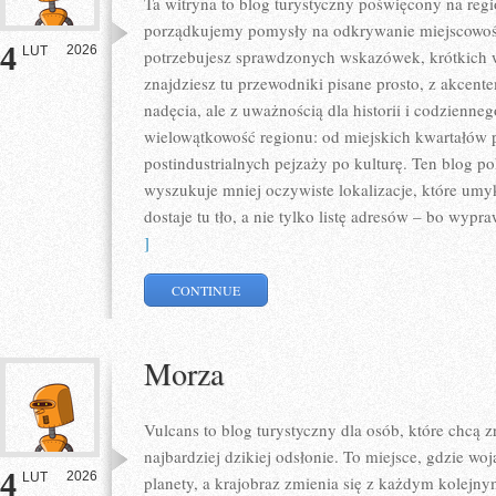
Ta witryna to blog turystyczny poświęcony na re
porządkujemy pomysły na odkrywanie miejscowości
4
2026
LUT
potrzebujesz sprawdzonych wskazówek, krótkich 
znajdziesz tu przewodniki pisane prosto, z akcent
nadęcia, ale z uważnością dla historii i codzienneg
wielowątkowość regionu: od miejskich kwartałów 
postindustrialnych pejzaży po kulturę. Ten blog po
wyszukuje mniej oczywiste lokalizacje, które um
dostaje tu tło, a nie tylko listę adresów – bo wypr
]
CONTINUE
Morza
Vulcans to blog turystyczny dla osób, które chcą 
najbardziej dzikiej odsłonie. To miejsce, gdzie woja
4
2026
LUT
planety, a krajobraz zmienia się z każdym kolejny