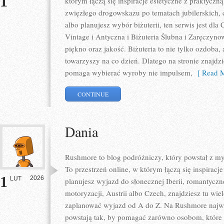
1
którym łączą się inspiracje estetyczne z praktycz
zwięzłego drogowskazu po tematach jubilerskich, 
albo planujesz wybór biżuterii, ten serwis jest dla 
Vintage i Antyczna i Biżuteria Ślubna i Zaręczyn
piękno oraz jakość. Biżuteria to nie tylko ozdoba, 
towarzyszy na co dzień. Dlatego na stronie znajdz
pomaga wybierać wyroby nie impulsem,
[ Read M
CONTINUE
Dania
Rushmore to blog podróżniczy, który powstał z m
To przestrzeń online, w którym łączą się inspirac
1
2026
LUT
planujesz wyjazd do słonecznej Iberii, romantyczn
motoryzacji, Austrii albo Czech, znajdziesz tu wie
zaplanować wyjazd od A do Z. Na Rushmore najważ
powstają tak, by pomagać zarówno osobom, które 