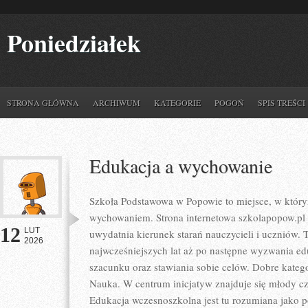
Poniedziałek
STRONA GŁÓWNA
ARCHIWUM
KATEGORIE
POGOŃ
SPIS TREŚCI
Edukacja a wychowanie
Szkoła Podstawowa w Popowie to miejsce, w który
wychowaniem. Strona internetowa szkolapopow.pl 
12
LUT
uwydatnia kierunek starań nauczycieli i uczniów.
2026
najwcześniejszych lat aż po następne wyzwania 
szacunku oraz stawiania sobie celów. Dobre katego
Nauka. W centrum inicjatyw znajduje się młody cz
Edukacja wczesnoszkolna jest tu rozumiana jako 