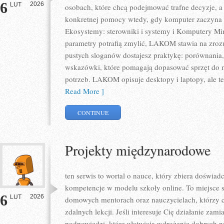
6
2026
LUT
osobach, które chcą podejmować trafne decyzje, a 
konkretnej pomocy wtedy, gdy komputer zaczyna s
Ekosystemy: sterowniki i systemy i Komputery Mi
parametry potrafią zmylić, LAKOM stawia na zrozu
pustych sloganów dostajesz praktykę: porównania,
wskazówki, które pomagają dopasować sprzęt do m
potrzeb. LAKOM opisuje desktopy i laptopy, ale te
Read More ]
CONTINUE
Projekty międzynarodowe
ten serwis to wortal o nauce, który zbiera doświa
kompetencje w modelu szkoły online. To miejsce s
6
2026
LUT
domowych mentorach oraz nauczycielach, którzy 
zdalnych lekcji. Jeśli interesuje Cię działanie zami
podpowiedzi, które ułatwiają wdrożenie dobrych