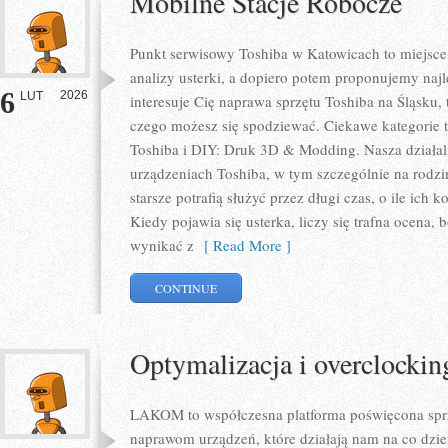
Mobilne Stacje Robocze
Punkt serwisowy Toshiba w Katowicach to miejsc
analizy usterki, a dopiero potem proponujemy najl
6
2026
LUT
interesuje Cię naprawa sprzętu Toshiba na Śląsku, 
czego możesz się spodziewać. Ciekawe kategorie 
Toshiba i DIY: Druk 3D & Modding. Nasza działal
urządzeniach Toshiba, w tym szczególnie na rodzin
starsze potrafią służyć przez długi czas, o ile ich
Kiedy pojawia się usterka, liczy się trafna ocena
wynikać z
[ Read More ]
CONTINUE
Optymalizacja i overclockin
LAKOM to współczesna platforma poświęcona sp
naprawom urządzeń, które działają nam na co dzie