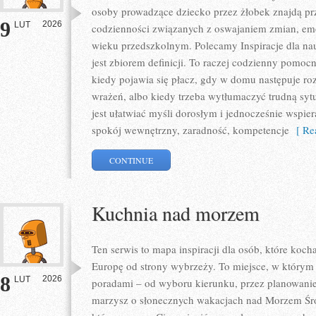
osoby prowadzące dziecko przez żłobek znajdą prz
9
2026
LUT
codzienności związanych z oswajaniem zmian, em
wieku przedszkolnym. Polecamy Inspiracje dla nauc
jest zbiorem definicji. To raczej codzienny pomoc
kiedy pojawia się płacz, gdy w domu następuje ro
wrażeń, albo kiedy trzeba wytłumaczyć trudną syt
jest ułatwiać myśli dorosłym i jednocześnie wspier
spokój wewnętrzny, zaradność, kompetencje
[ Rea
CONTINUE
Kuchnia nad morzem
Ten serwis to mapa inspiracji dla osób, które koc
Europę od strony wybrzeży. To miejsce, w którym 
8
2026
LUT
poradami – od wyboru kierunku, przez planowanie, 
marzysz o słonecznych wakacjach nad Morzem Śród