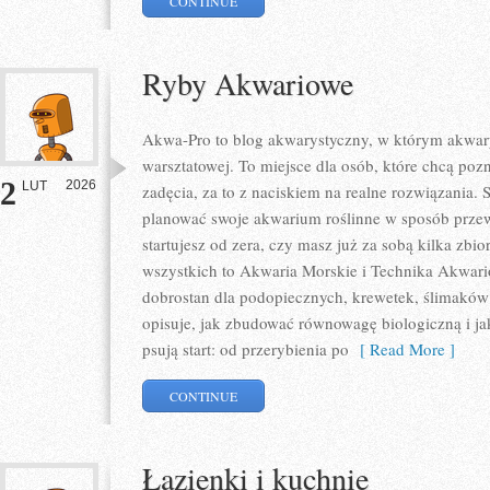
CONTINUE
Ryby Akwariowe
Akwa-Pro to blog akwarystyczny, w którym akwary
warsztatowej. To miejsce dla osób, które chcą po
2
2026
LUT
zadęcia, za to z naciskiem na realne rozwiązania. 
planować swoje akwarium roślinne w sposób przew
startujesz od zera, czy masz już za sobą kilka zbi
wszystkich to Akwaria Morskie i Technika Akwari
dobrostan dla podopiecznych, krewetek, ślimaków 
opisuje, jak zbudować równowagę biologiczną i j
psują start: od przerybienia po
[ Read More ]
CONTINUE
Łazienki i kuchnie