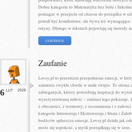
Dobre kategorie to Matematyka bez bólu i Szkolne l
pomagać w przejściu od chaosu do porządku w edu
potrafi być komfortowe, ale bywa też wymagające 
rutyny. Dlatego w tekstach pojawiają się metody n
CONTINUE
Zaufanie
Lovsy.pl to przestrzeń przepełnione emocji, w któr
zamienia zwykłe chwile w małe święto. To strona d
6
2026
LUT
zabieganych, którzy potrzebują inspiracji do wyraż
wyreżyserowaną miłość – zamiast tego pokazuje, ż
z obecności, z rozmowy, z zrozumienia i z radości
kategorie Introwersja i Ekstrawersja i Strata i Ża
bodźców spłaszcza emocje, Lovsy.pl działa jak odd
może się uspokoić, a myśli porządkują się w sens