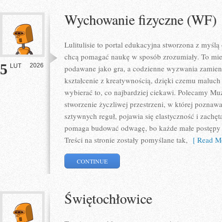
Wychowanie fizyczne (WF)
Lulitulisie to portal edukacyjna stworzona z myślą
chcą pomagać naukę w sposób zrozumiały. To miej
5
2026
LUT
podawane jako gra, a codzienne wyzwania zamienia
kształcenie z kreatywnością, dzięki czemu maluch
wybierać to, co najbardziej ciekawi. Polecamy Muz
stworzenie życzliwej przestrzeni, w której poznaw
sztywnych reguł, pojawia się elastyczność i zachęta
pomaga budować odwagę, bo każde małe postępy je
Treści na stronie zostały pomyślane tak,
[ Read Mo
CONTINUE
Świętochłowice