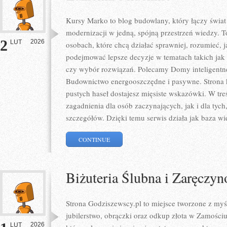
Kursy Marko to blog budowlany, który łączy świat 
modernizacji w jedną, spójną przestrzeń wiedzy. T
2
2026
LUT
osobach, które chcą działać sprawniej, rozumieć, 
podejmować lepsze decyzje w tematach takich jak 
czy wybór rozwiązań. Polecamy Domy inteligentn
Budownictwo energooszczędne i pasywne. Strona ko
pustych haseł dostajesz mięsiste wskazówki. W tre
zagadnienia dla osób zaczynających, jak i dla tych
szczegółów. Dzięki temu serwis działa jak baza wi
CONTINUE
Biżuteria Ślubna i Zaręczy
Strona Godziszewscy.pl to miejsce tworzone z myśl
jubilerstwo, obrączki oraz odkup złota w Zamościu
2026
LUT