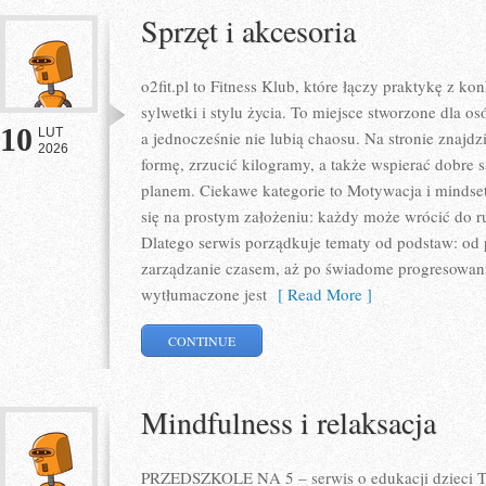
Sprzęt i akcesoria
o2fit.pl to Fitness Klub, które łączy praktykę z 
sylwetki i stylu życia. To miejsce stworzone dla os
10
LUT
a jednocześnie nie lubią chaosu. Na stronie znajd
2026
formę, zrzucić kilogramy, a także wspierać dobre 
planem. Ciekawe kategorie to Motywacja i mindset 
się na prostym założeniu: każdy może wrócić do ru
Dlatego serwis porządkuje tematy od podstaw: od 
zarządzanie czasem, aż po świadome progresowanie
wytłumaczone jest
[ Read More ]
CONTINUE
Mindfulness i relaksacja
PRZEDSZKOLE NA 5 – serwis o edukacji dzieci To