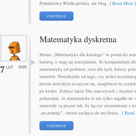
Południowa Wielkopolska, ale blog
[ Read More ]
CONTINUE
Matematyka dyskretna
Strona „Matematyka dla każdego” to portal do nauk
barierą, a stają się narzędziem. To kompendium dl
7
2026
LUT
matematykę od podstaw, oraz dla tych, którzy pot
tematów. Niezależnie od tego, czy jesteś uczennic
prostu dorosłym uczącym się, znajdziesz tu czytel
po kroku. Zobacz także Dla nauczycieli i Analiza 
pokazanie, że matematyka to nie tylko regułki do 
materiały są pisane tak, by łączyć zrozumienie z 
„na pamięć”, strona zachęca do myślenia,
[ Read 
CONTINUE