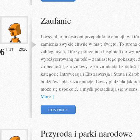
Zaufanie
Lovsy.pl to przestrzeń przepełnione emocji, w któr
zamienia zwykłe chwile w małe święto. To strona d
6
2026
LUT
zabieganych, którzy potrzebują inspiracji do wyraż
wyreżyserowaną miłość – zamiast tego pokazuje, ż
z obecności, z rozmowy, z zrozumienia i z radości
kategorie Introwersja i Ekstrawersja i Strata i Ża
bodźców spłaszcza emocje, Lovsy.pl działa jak odd
może się uspokoić, a myśli porządkują się w sens
More ]
CONTINUE
Przyroda i parki narodowe