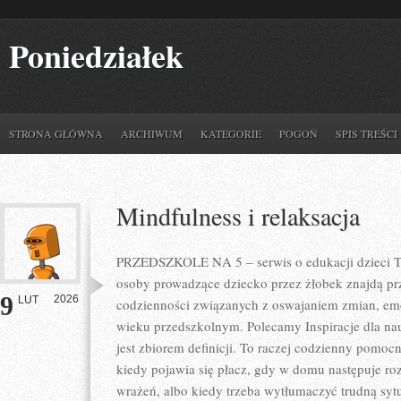
Poniedziałek
STRONA GŁÓWNA
ARCHIWUM
KATEGORIE
POGOŃ
SPIS TREŚCI
Mindfulness i relaksacja
PRZEDSZKOLE NA 5 – serwis o edukacji dzieci To
osoby prowadzące dziecko przez żłobek znajdą prz
9
2026
LUT
codzienności związanych z oswajaniem zmian, em
wieku przedszkolnym. Polecamy Inspiracje dla nauc
jest zbiorem definicji. To raczej codzienny pomoc
kiedy pojawia się płacz, gdy w domu następuje ro
wrażeń, albo kiedy trzeba wytłumaczyć trudną syt