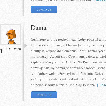
CONTINUE
Dania
Rushmore to blog podróżniczy, który powstał z m
To przestrzeń online, w którym łączą się inspirac
1
2026
LUT
planujesz wyjazd do słonecznej Iberii, romantyczn
motoryzacji, Austrii albo Czech, znajdziesz tu wie
zaplanować wyjazd od A do Z. Na Rushmore najważ
powstają tak, by pomagać zarówno osobom, które 
tym, którzy wolą luźny styl podróżowania. Dzięki
swój rytm na zwiedzanie: od miejskich weekendó
po pełne sezony w trasie. Ten blog to mapa
[ Read
CONTINUE