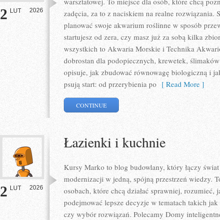
warsztatowej. To miejsce dla osób, które chcą po
2
2026
LUT
zadęcia, za to z naciskiem na realne rozwiązania. 
planować swoje akwarium roślinne w sposób przew
startujesz od zera, czy masz już za sobą kilka zbi
wszystkich to Akwaria Morskie i Technika Akwari
dobrostan dla podopiecznych, krewetek, ślimaków 
opisuje, jak zbudować równowagę biologiczną i j
psują start: od przerybienia po
[ Read More ]
CONTINUE
Łazienki i kuchnie
Kursy Marko to blog budowlany, który łączy świat 
modernizacji w jedną, spójną przestrzeń wiedzy. T
2
2026
LUT
osobach, które chcą działać sprawniej, rozumieć, 
podejmować lepsze decyzje w tematach takich jak 
czy wybór rozwiązań. Polecamy Domy inteligentn