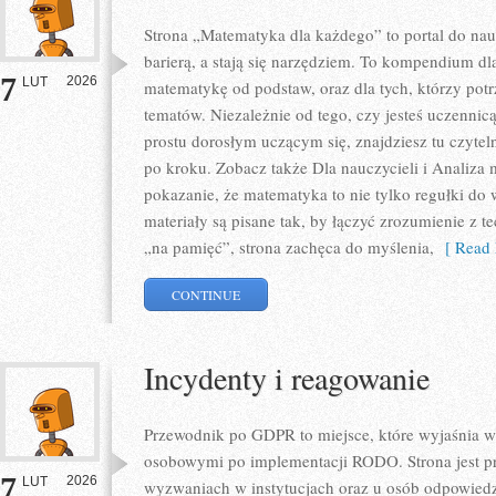
Strona „Matematyka dla każdego” to portal do nauk
barierą, a stają się narzędziem. To kompendium dl
7
2026
LUT
matematykę od podstaw, oraz dla tych, którzy pot
tematów. Niezależnie od tego, czy jesteś uczennic
prostu dorosłym uczącym się, znajdziesz tu czytel
po kroku. Zobacz także Dla nauczycieli i Analiza 
pokazanie, że matematyka to nie tylko regułki do 
materiały są pisane tak, by łączyć zrozumienie z 
„na pamięć”, strona zachęca do myślenia,
[ Read 
CONTINUE
Incydenty i reagowanie
Przewodnik po GDPR to miejsce, które wyjaśnia 
osobowymi po implementacji RODO. Strona jest p
7
2026
LUT
wyzwaniach w instytucjach oraz u osób odpowiedz