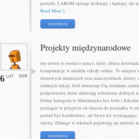
potrzeb. LAKOM opisuje desktopy i laptopy, ale te
Read More ]
CONTINUE
Projekty międzynarodowe
ten serwis to wortal o nauce, który zbiera doświa
kompetencje w modelu szkoły online. To miejsce s
6
2026
LUT
domowych mentorach oraz nauczycielach, którzy 
zdalnych lekcji. Jeśli interesuje Cię działanie zami
podpowiedzi, które ułatwiają wdrożenie dobrych
Dobre kategorie to Matematyka bez bólu i Szkolne l
pomagać w przejściu od chaosu do porządku w edu
potrafi być komfortowe, ale bywa też wymagające 
rutyny. Dlatego w tekstach pojawiają się metody n
CONTINUE