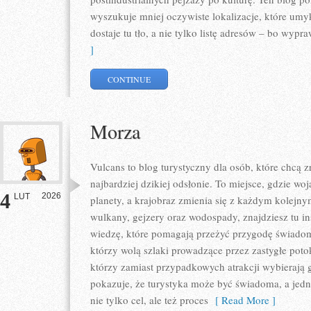
wyszukuje mniej oczywiste lokalizacje, które um
dostaje tu tło, a nie tylko listę adresów – bo wypr
]
CONTINUE
Morza
Vulcans to blog turystyczny dla osób, które chcą 
najbardziej dzikiej odsłonie. To miejsce, gdzie woja
4
2026
LUT
planety, a krajobraz zmienia się z każdym kolejny
wulkany, gejzery oraz wodospady, znajdziesz tu ins
wiedzę, które pomagają przeżyć przygodę świadomi
którzy wolą szlaki prowadzące przez zastygłe potok
którzy zamiast przypadkowych atrakcji wybierają
pokazuje, że turystyka może być świadoma, a jedno
nie tylko cel, ale też proces
[ Read More ]