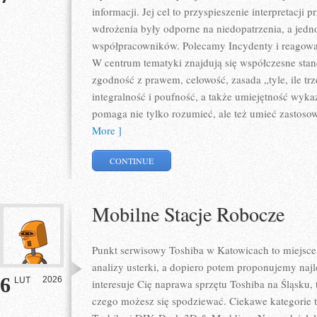
informacji. Jej cel to przyspieszenie interpretacji 
wdrożenia były odporne na niedopatrzenia, a jedn
współpracowników. Polecamy Incydenty i reagowani
W centrum tematyki znajdują się współczesne sta
zgodność z prawem, celowość, zasada „tyle, ile tr
integralność i poufność, a także umiejętność wyka
pomaga nie tylko rozumieć, ale też umieć zastos
More ]
CONTINUE
Mobilne Stacje Robocze
Punkt serwisowy Toshiba w Katowicach to miejsc
analizy usterki, a dopiero potem proponujemy najl
6
2026
LUT
interesuje Cię naprawa sprzętu Toshiba na Śląsku, 
czego możesz się spodziewać. Ciekawe kategorie 