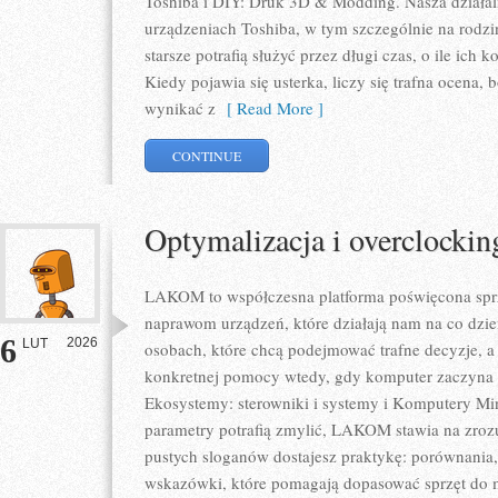
Toshiba i DIY: Druk 3D & Modding. Nasza działal
urządzeniach Toshiba, w tym szczególnie na rodzin
starsze potrafią służyć przez długi czas, o ile ich
Kiedy pojawia się usterka, liczy się trafna ocena
wynikać z
[ Read More ]
CONTINUE
Optymalizacja i overclockin
LAKOM to współczesna platforma poświęcona sp
naprawom urządzeń, które działają nam na co dzie
6
2026
LUT
osobach, które chcą podejmować trafne decyzje, a 
konkretnej pomocy wtedy, gdy komputer zaczyna s
Ekosystemy: sterowniki i systemy i Komputery Mi
parametry potrafią zmylić, LAKOM stawia na zrozu
pustych sloganów dostajesz praktykę: porównania,
wskazówki, które pomagają dopasować sprzęt do m