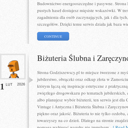
Budownictwo energooszczędne i pasywne. Strona ko
pustych haseł dostajesz mięsiste wskazówki. W tre
zagadnienia dla osób zaczynających, jak i dla tych
szczegółów. Dzięki temu serwis działa jak baza wi
CONTINUE
Biżuteria Ślubna i Zaręczy
Strona Godziszewscy.pl to miejsce tworzone z myśl
jubilerstwo, obrączki oraz odkup złota w Zamościu
1
2026
LUT
którym łączą się inspiracje estetyczne z praktycz
zwięzłego drogowskazu po tematach jubilerskich, 
albo planujesz wybór biżuterii, ten serwis jest dla 
Vintage i Antyczna i Biżuteria Ślubna i Zaręczyn
piękno oraz jakość. Biżuteria to nie tylko ozdoba, 
towarzyszy na co dzień. Dlatego na stronie znajdz
pomaga wybierać wyroby nie impulsem,
[ Read M