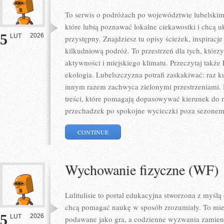
To serwis o podróżach po województwie lubelskim
które lubią poznawać lokalne ciekawostki i chcą 
5
2026
LUT
przystępny. Znajdziesz tu opisy ścieżek, inspiracj
kilkudniową podróż. To przestrzeń dla tych, którzy
aktywności i miejskiego klimatu. Przeczytaj także 
ekologia. Lubelszczyzna potrafi zaskakiwać: raz 
innym razem zachwyca zielonymi przestrzeniami. D
treści, które pomagają dopasowywać kierunek do na
przechadzek po spokojne wycieczki poza sezone
CONTINUE
Wychowanie fizyczne (WF)
Lulitulisie to portal edukacyjna stworzona z myślą
chcą pomagać naukę w sposób zrozumiały. To miej
5
2026
LUT
podawane jako gra, a codzienne wyzwania zamienia