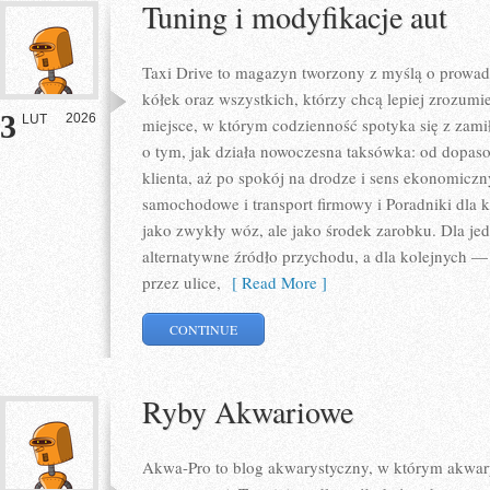
Tuning i modyfikacje aut
Taxi Drive to magazyn tworzony z myślą o prowadz
kółek oraz wszystkich, którzy chcą lepiej zrozumi
3
2026
LUT
miejsce, w którym codzienność spotyka się z zami
o tym, jak działa nowoczesna taksówka: od dopas
klienta, aż po spokój na drodze i sens ekonomiczn
samochodowe i transport firmowy i Poradniki dla k
jako zwykły wóz, ale jako środek zarobku. Dla jed
alternatywne źródło przychodu, a dla kolejnych — 
przez ulice,
[ Read More ]
CONTINUE
Ryby Akwariowe
Akwa-Pro to blog akwarystyczny, w którym akwary