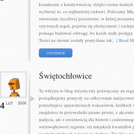
kształcenie z kreatywnością, dzięki czemu maluch
wybierać to, co najbardziej ciekawi. Polecamy Muz
stworzenie życzliwej przestrzeni, w której poznaw
sztywnych reguł, pojawia się elastyczność i zachęta
pomaga budować odwagę, bo każde małe postępy je
Treści na stronie zostały pomyślane tak,
[ Read Mo
CONTINUE
Świętochłowice
Ta witryna to blog turystyczny poświęcony na re
porządkujemy pomysły na odkrywanie miejscowości
4
2026
LUT
potrzebujesz sprawdzonych wskazówek, krótkich 
znajdziesz tu przewodniki pisane prosto, z akcent
nadęcia, ale z uważnością dla historii i codzienneg
wielowątkowość regionu: od miejskich kwartałów 
postindustrialnych pejzaży po kulturę. Ten blog po