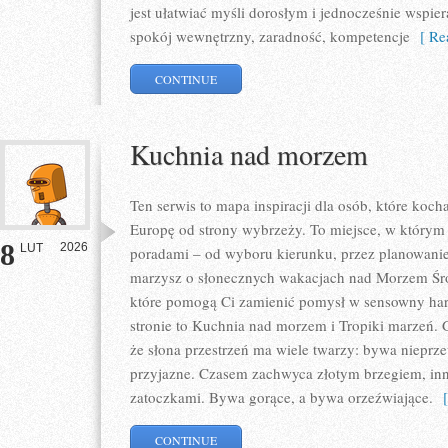
jest ułatwiać myśli dorosłym i jednocześnie wspier
spokój wewnętrzny, zaradność, kompetencje
[ Rea
CONTINUE
Kuchnia nad morzem
Ten serwis to mapa inspiracji dla osób, które koc
Europę od strony wybrzeży. To miejsce, w którym 
8
2026
LUT
poradami – od wyboru kierunku, przez planowanie, 
marzysz o słonecznych wakacjach nad Morzem Śród
które pomogą Ci zamienić pomysł w sensowny ha
stronie to Kuchnia nad morzem i Tropiki marzeń. 
że słona przestrzeń ma wiele twarzy: bywa nieprze
przyjazne. Czasem zachwyca złotym brzegiem, in
zatoczkami. Bywa gorące, a bywa orzeźwiające.
[ 
CONTINUE