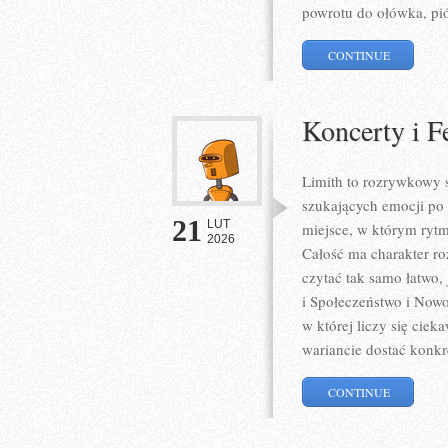
powrotu do ołówka, pi
CONTINUE
Koncerty i F
Limith to rozrywkowy s
szukających emocji po 
21
LUT
miejsce, w którym rytm
2026
Całość ma charakter ro
czytać tak samo łatwo,
i Społeczeństwo i Nowo
w której liczy się cie
wariancie dostać konkr
CONTINUE