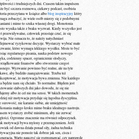
tpliwości i trudniejszych dni. Czasem takim impulsem
że być szczera rozmowa, ciekawy podcast, osobista
storia przeczytana w książce albo
blog inspiracyjny
który
maga zobaczyć, że wiele osób mierzy się z podobnymi
taniami i mimo to szuka własnej drogi. Monotonia
ęsto wynika także z braku wyzwań. Kiedy wszystko jest
yt przewidywalne, człowiek przestaje czuć, że się
zwija. Nie oznacza to, że należy natychmiast
dejmować ryzykowne decyzje. Wystarczy wybrać małe
zwanie, które wymaga lekkiego wysiłku. Może to być
esiąc regularnego pisania, nauka podstaw nowego
zyka, codzienny spacer, ograniczenie słodyczy,
orządkowanie finansów albo stworzenie czegoś
asnego. Wyzwanie powinno być realne, ale na tyle
ekawe, aby budziło zaangażowanie. Trzeba też
akceptować, że motywacja bywa zmienna. Nie każdego
ia będzie nam się chciało. To normalne. Błędem jest
aktowanie słabszych dni jako dowodu, że się nie
dajemy albo że cel nie ma sensu. W takich momentach
rdziej niż motywacja przydaje się łagodna dyscyplina.
e surowość, nie karanie siebie, ale umiejętność
konania małego kroku mimo braku idealnego nastroju.
asem wystarczy zrobić minimum, aby nie zerwać
ągłości. Ogromne znaczenie ma również odpoczynek.
ak motywacji bywa mylony z przemęczeniem. Jeśli
łowiek od dawna działa ponad siły, żadna technika
tywacyjna nie pomoże tak dobrze jak sen, cisza i
generacja. Warto nauczyć się rozpoznawać, czy naprawdę