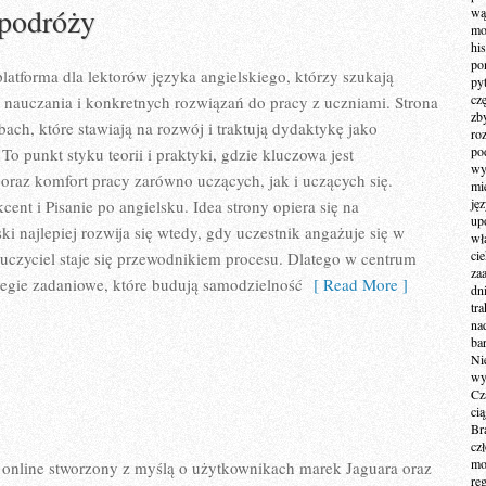
 podróży
wą
mo
hi
po
latforma dla lektorów języka angielskiego, którzy szukają
py
cz
nauczania i konkretnych rozwiązań do pracy z uczniami. Strona
zb
ach, które stawiają na rozwój i traktują dydaktykę jako
ro
po
o punkt styku teorii i praktyki, gdzie kluczowa jest
wy
oraz komfort pracy zarówno uczących, jak i uczących się.
mi
ję
nt i Pisanie po angielsku. Idea strony opiera się na
up
ki najlepiej rozwija się wtedy, gdy uczestnik angażuje się w
wł
ci
uczyciel staje się przewodnikiem procesu. Dlatego w centrum
za
ategie zadaniowe, które budują samodzielność
[ Read More ]
dn
tr
na
ba
Ni
wy
Cz
ci
Br
cz
mo
online stworzony z myślą o użytkownikach marek Jaguara oraz
re