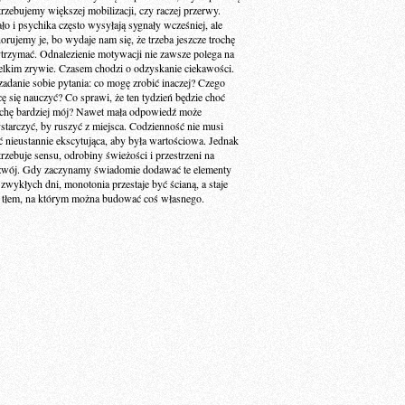
trzebujemy większej mobilizacji, czy raczej przerwy.
ało i psychika często wysyłają sygnały wcześniej, ale
norujemy je, bo wydaje nam się, że trzeba jeszcze trochę
trzymać. Odnalezienie motywacji nie zawsze polega na
elkim zrywie. Czasem chodzi o odzyskanie ciekawości.
zadanie sobie pytania: co mogę zrobić inaczej? Czego
cę się nauczyć? Co sprawi, że ten tydzień będzie choć
ochę bardziej mój? Nawet mała odpowiedź może
starczyć, by ruszyć z miejsca. Codzienność nie musi
ć nieustannie ekscytująca, aby była wartościowa. Jednak
trzebuje sensu, odrobiny świeżości i przestrzeni na
zwój. Gdy zaczynamy świadomie dodawać te elementy
 zwykłych dni, monotonia przestaje być ścianą, a staje
ę tłem, na którym można budować coś własnego.