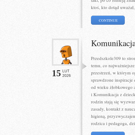
takt, po co istnieją zn
ktoś, kto dotąd uważał,
CONTINUE
Komunikacja
Przedszkole309 to str
temu, co najważniejsze
15
LUT
przestrzeń, w którym o
2026
sprawdzone inspiracje 
od wieku żłobkowego a
i Komunikacja z dzieck
rodzin stają się wyzwa
zasady, kontakt z nauc
higieną, przyzwyczaje
rodzica i pedagoga, dz