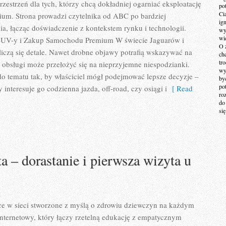
zestrzeń dla tych, którzy chcą dokładniej ogarniać eksploatację
po
Ci
um. Strona prowadzi czytelnika od ABC po bardziej
ig
a, łącząc doświadczenie z kontekstem rynku i technologii.
wy
wi
UV-y i Zakup Samochodu Premium W świecie Jaguarów i
O 
iczą się detale. Nawet drobne objawy potrafią wskazywać na
ch
tr
 obsługi może przełożyć się na nieprzyjemne niespodzianki.
wy
o tematu tak, by właściciel mógł podejmować lepsze decyzje –
by
po
y interesuje go codzienna jazda, off-road, czy osiągi i
[ Read
ro
do
si
a – dorastanie i pierwsza wizyta u
sce w sieci stworzone z myślą o zdrowiu dziewczyn na każdym
 internetowy, który łączy rzetelną edukację z empatycznym