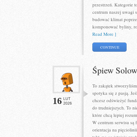
przestrzeń. Kategorie 
centrum naszej uwagi s
budować klimat poprzez
komponować byliny, ro
Read More ]
CONTINUE
Śpiew Solow
To zakątek stworzyliś
spotyka się z pasją. J
16
LUT
chcesz odświeżyć funda
2026
do trudniejszych. To n
które chcą lepiej rozu
W centrum serwisu są 
orientacja na pięciolin