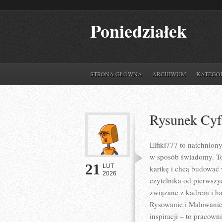
Poniedziałek
STRONA GŁÓWNA
ARCHIWUM
KATEGO
Rysunek Cy
Elfiki777 to natchnion
w sposób świadomy. To 
21
LUT
kartkę i chcą budować 
2026
czytelnika od pierwszy
związane z kadrem i ha
Rysowanie i Malowanie.
inspiracji – to pracow