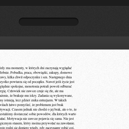
żdy zna momenty, w których dni zaczynają wyglądać
dobnie. Pobudka, praca, obowiązki, zakupy, domowe
rawy, kilka chwil odpoczynku i sen. Następnego dnia
zystko powtarza się od początku. Nawet jeśli życie jest
ględnie spokojne, monotonia potrafi powoli odbierać
ergię. Człowiek nie zawsze czuje się źle, ale ma
ażenie, że brakuje mu iskry. Zadania są wykonywane,
ny istnieją, lecz gdzieś znika entuzjazm. W takich
wilach łatwo pomyśleć, że problemem jest brak
ywacji. Czasem jednak nie chodzi o jej brak, ale o to, że
zestaliśmy dostarczać sobie powodów, dla których warto
iałać. Motywacja nie zawsze pojawia się sama. Nie jest
gicznym stanem, który można przywołać na zawołanie.
ęsto rodzi się dopiero wtedy, gdy zaczynamy robić coś,