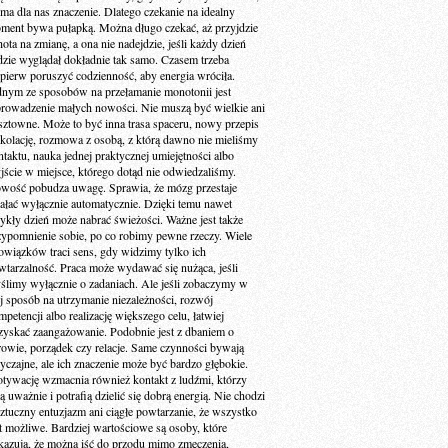
 ma dla nas znaczenie. Dlatego czekanie na idealny
ment bywa pułapką. Można długo czekać, aż przyjdzie
ota na zmianę, a ona nie nadejdzie, jeśli każdy dzień
dzie wyglądał dokładnie tak samo. Czasem trzeba
jpierw poruszyć codzienność, aby energia wróciła.
dnym ze sposobów na przełamanie monotonii jest
rowadzenie małych nowości. Nie muszą być wielkie ani
sztowne. Może to być inna trasa spaceru, nowy przepis
 kolację, rozmowa z osobą, z którą dawno nie mieliśmy
ntaktu, nauka jednej praktycznej umiejętności albo
jście w miejsce, którego dotąd nie odwiedzaliśmy.
wość pobudza uwagę. Sprawia, że mózg przestaje
iałać wyłącznie automatycznie. Dzięki temu nawet
ykły dzień może nabrać świeżości. Ważne jest także
zypomnienie sobie, po co robimy pewne rzeczy. Wiele
owiązków traci sens, gdy widzimy tylko ich
wtarzalność. Praca może wydawać się nużąca, jeśli
ślimy wyłącznie o zadaniach. Ale jeśli zobaczymy w
ej sposób na utrzymanie niezależności, rozwój
petencji albo realizację większego celu, łatwiej
zyskać zaangażowanie. Podobnie jest z dbaniem o
rowie, porządek czy relacje. Same czynności bywają
yczajne, ale ich znaczenie może być bardzo głębokie.
tywację wzmacnia również kontakt z ludźmi, którzy
ą uważnie i potrafią dzielić się dobrą energią. Nie chodzi
sztuczny entuzjazm ani ciągłe powtarzanie, że wszystko
st możliwe. Bardziej wartościowe są osoby, które
kazują, że można iść do przodu mimo zmęczenia,