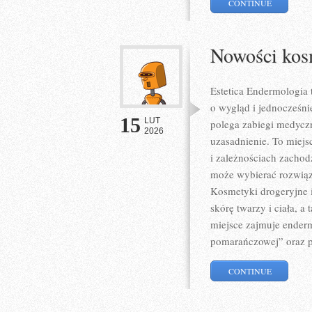
CONTINUE
Nowości kos
Estetica Endermologia 
o wygląd i jednocześni
15
LUT
polega zabiegi medycz
2026
uzasadnienie. To miej
i zależnościach zachod
może wybierać rozwiąza
Kosmetyki drogeryjne i
skórę twarzy i ciała, 
miejsce zajmuje enderm
pomarańczowej” oraz p
CONTINUE