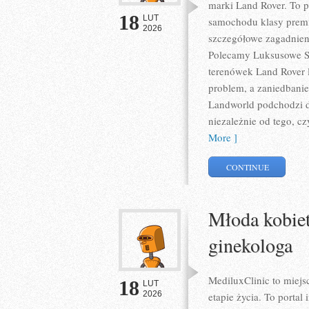
marki Land Rover. To pr
18
LUT
samochodu klasy premi
2026
szczegółowe zagadnieni
Polecamy Luksusowe S
terenówek Land Rover l
problem, a zaniedbanie
Landworld podchodzi d
niezależnie od tego, cz
More ]
CONTINUE
Młoda kobiet
ginekologa
MediluxClinic to miej
18
LUT
2026
etapie życia. To portal