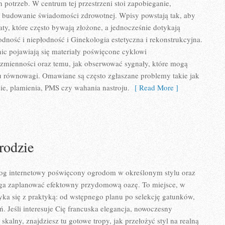
 potrzeb. W centrum tej przestrzeni stoi zapobieganie,
 budowanie świadomości zdrowotnej. Wpisy powstają tak, aby
aty, które często bywają złożone, a jednocześnie dotykają
odność i niepłodność i Ginekologia estetyczna i rekonstrukcyjna.
c pojawiają się materiały poświęcone cyklowi
zmienności oraz temu, jak obserwować sygnały, które mogą
u równowagi. Omawiane są często zgłaszane problemy takie jak
e, plamienia, PMS czy wahania nastroju.
[ Read More ]
rodzie
blog internetowy poświęcony ogrodom w określonym stylu oraz
ga zaplanować efektowny przydomową oazę. To miejsce, w
ka się z praktyką: od wstępnego planu po selekcję gatunków,
. Jeśli interesuje Cię francuska elegancja, nowoczesny
kalny, znajdziesz tu gotowe tropy, jak przełożyć styl na realną