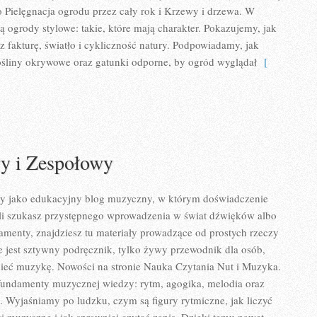
to Pielęgnacja ogrodu przez cały rok i Krzewy i drzewa. W
ą ogrody stylowe: takie, które mają charakter. Pokazujemy, jak
 fakturę, światło i cykliczność natury. Podpowiadamy, jak
śliny okrywowe oraz gatunki odporne, by ogród wyglądał
[
y i Zespołowy
my jako edukacyjny blog muzyczny, w którym doświadczenie
eśli szukasz przystępnego wprowadzenia w świat dźwięków albo
menty, znajdziesz tu materiały prowadzące od prostych rzeczy
ie jest sztywny podręcznik, tylko żywy przewodnik dla osób,
mieć muzykę. Nowości na stronie Nauka Czytania Nut i Muzyka.
fundamenty muzycznej wiedzy: rytm, agogika, melodia oraz
ii. Wyjaśniamy po ludzku, czym są figury rytmiczne, jak liczyć