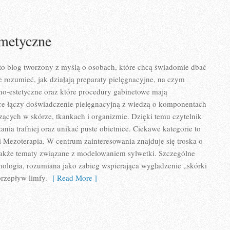
metyczne
to blog tworzony z myślą o osobach, które chcą świadomie dbać
e rozumieć, jak działają preparaty pielęgnacyjne, na czym
no-estetyczne oraz które procedury gabinetowe mają
sce łączy doświadczenie pielęgnacyjną z wiedzą o komponentach
zących w skórze, tkankach i organizmie. Dzięki temu czytelnik
nia trafniej oraz unikać puste obietnice. Ciekawe kategorie to
 Mezoterapia. W centrum zainteresowania znajduje się troska o
a także tematy związane z modelowaniem sylwetki. Szczególne
ologia, rozumiana jako zabieg wspierająca wygładzenie „skórki
rzepływ limfy.
[ Read More ]