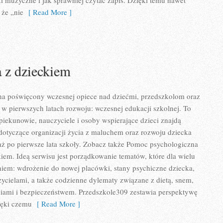
aki muzyczne i jak sprawniej czytać zapis. Dzięki temu nawet
 że „nie
[ Read More ]
 z dzieckiem
ona poświęcony wczesnej opiece nad dziećmi, przedszkolom oraz
 w pierwszych latach rozwoju: wczesnej edukacji szkolnej. To
piekunowie, nauczyciele i osoby wspierające dzieci znajdą
dotyczące organizacji życia z maluchem oraz rozwoju dziecka
ż po pierwsze lata szkoły. Zobacz także Pomoc psychologiczna
iem. Ideą serwisu jest porządkowanie tematów, które dla wielu
niem: wdrożenie do nowej placówki, stany psychiczne dziecka,
zycielami, a także codzienne dylematy związane z dietą, snem,
niami i bezpieczeństwem. Przedszkole309 zestawia perspektywę
ięki czemu
[ Read More ]