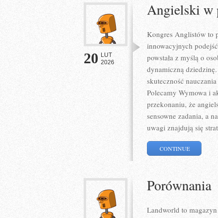
Angielski w
Kongres Anglistów to p
innowacyjnych podejść 
20
LUT
powstała z myślą o osob
2026
dynamiczną dziedzinę. T
skuteczność nauczania 
Polecamy Wymowa i akce
przekonaniu, że angiels
sensowne zadania, a na
uwagi znajdują się str
CONTINUE
Porównania
Landworld to magazyn 