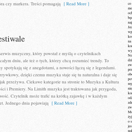
óra czy markera. Treści pomagają
[ Read More ]
co
mo
och
bę
na
Je
wp
estiwale
ko
na
ko
wy
erwis muzyczny, który powstał z myślą o czytelnikach
No
całym dniu, ale też o tych, którzy chcą rozumieć trendy. To
dz
zw
y spotykają się z anegdotami, a nowości łączą się z legendami.
pr
zrywkowy, dzięki czemu muzyka staje się tu naturalna i daje się
ob
po
 jak przeżywa. Ciekawe kategorie na stronie to Muzyka a Kultura
my
ści i Premiery. Na Limith muzyka jest traktowana jak przygoda,
ni
kom
kawość. Czytelnik może trafić na krótką zajawkę i w każdym
od
et. Jednego dnia pojawiają
[ Read More ]
zd
zw
Mo
żyj
o 
je
po