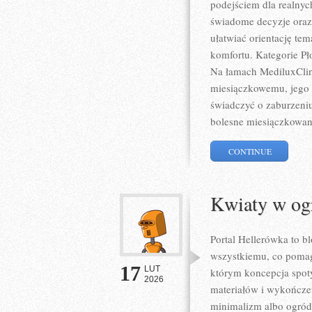
podejściem dla realnych
świadome decyzje oraz
ułatwiać orientację tem
komfortu. Kategorie Pł
Na łamach MediluxClini
miesiączkowemu, jego 
świadczyć o zaburzeni
bolesne miesiączkowani
CONTINUE
Kwiaty w og
Portal Hellerówka to 
wszystkiemu, co poma
17
LUT
którym koncepcja spoty
2026
materiałów i wykończeń
minimalizm albo ogród s