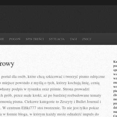
RIE
POGOŃ
SPIS TREŚCI
SYTUACJA
TAGI
ZNICZ
frowy
Ka
po
sp
ws
y portal dla osób, które chcą szkicować i tworzyć pismo odręczne
wz
miejsce powstało z myślą o tych, którzy kochają linię, cenią
en
wr
własny podpis w rysunku oraz piśmie. Strona prowadzi
pla
ch prób, przez małe kroki, aż po bardziej rozbudowane tematy
ch
mot
rmonią pisma. Ciekawe kategorie to Zeszyty i Bullet Journal i
pr
 W centrum Elfiki777 stoi tworzenie. To nie jest tylko pokaz
dz
ma
nia w formie bloga, w którym każdy może odnaleźć impuls do
Cz